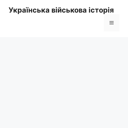
Перейти
Українська військова історія
до
вмісту
Меню