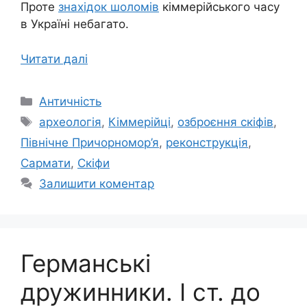
Проте
знахідок шоломів
кіммерійського часу
в Україні небагато.
Читати далі
Категорії
Античність
Позначки
археологія
,
Кіммерійці
,
озброєння скіфів
,
Північне Причорномор’я
,
реконструкція
,
Сармати
,
Скіфи
Залишити коментар
Германські
дружинники. І ст. до