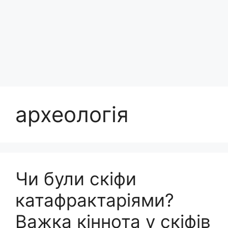
археологія
Чи були скіфи
катафрактаріями?
Важка кіннота у скіфів