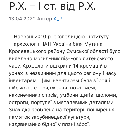
Р.Х. – І ст. від Р.Х.
13.04.2020
Автор
A_P
Навесні 2010 р. експедицією Інституту
археології НАН України біля Мутина
Кролевецького району Сумської області було
виявлено могильник пізнього латенського
часу. Археологи відкрили 14 кремацій в
урнах із незвичним для цього регіону і часу
інвентарем. Цим інвентарем була зброя і
військове спорядження: ножі, мечі,
наконечники списів, умбони щитів, шоломи,
остроги, портупеї з металевими деталями.
Знахідка зроблена на території поширення
пам’яток зарубинецької культури,
надзвичайно бідної у плані зброї.