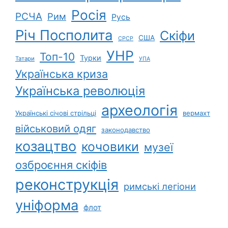
Росія
РСЧА
Рим
Русь
Річ Посполита
Скіфи
США
СРСР
УНР
Топ-10
Турки
Татари
УПА
Українська криза
Українська революція
археологія
Українські січові стрільці
вермахт
військовий одяг
законодавство
козацтво
кочовики
музеї
озброєння скіфів
реконструкція
римські легіони
уніформа
флот