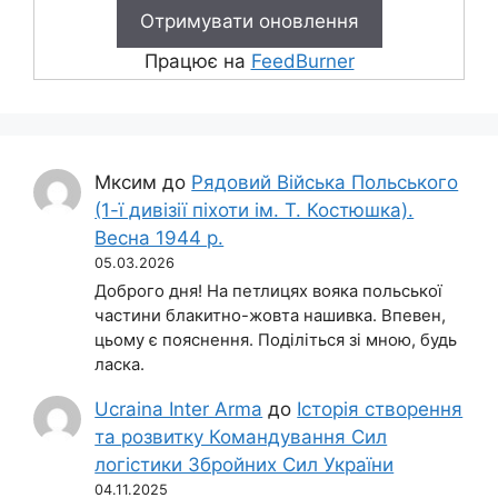
Працює на
FeedBurner
Мксим
до
Рядовий Війська Польського
(1-ї дивізії піхоти ім. Т. Костюшка).
Весна 1944 р.
05.03.2026
Доброго дня! На петлицях вояка польської
частини блакитно-жовта нашивка. Впевен,
цьому є пояснення. Поділіться зі мною, будь
ласка.
Ucraina Inter Arma
до
Історія створення
та розвитку Командування Сил
логістики Збройних Сил України
04.11.2025