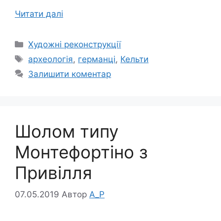
Читати далі
Категорії
Художні реконструкції
Позначки
археологія
,
германці
,
Кельти
Залишити коментар
Шолом типу
Монтефортіно з
Привілля
07.05.2019
Автор
A_P