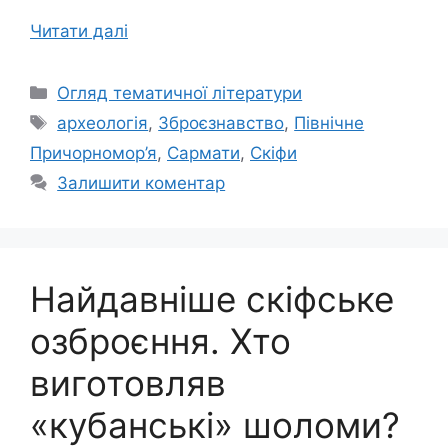
Читати далі
Категорії
Огляд тематичної літератури
Позначки
археологія
,
Зброєзнавство
,
Північне
Причорномор’я
,
Сармати
,
Скіфи
Залишити коментар
Найдавніше скіфське
озброєння. Хто
виготовляв
«кубанські» шоломи?