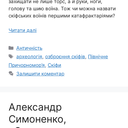
захищати не лише торс, а й руки, ноги,
голову та шию воїна. Тож чи можна назвати
скіфських воїнів першими катафрактаріями?
Читати далі
Категорії
Античність
Позначки
археологія
,
озброєння скіфів
,
Північне
Причорномор’я
,
Скіфи
Залишити коментар
Александр
Симоненко,