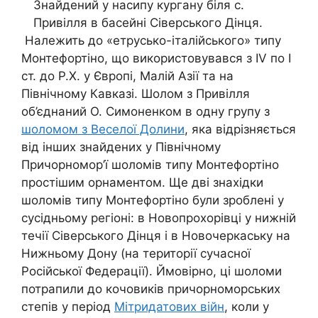
Знайдений у насипу кургану біля с.
Привілля в басейні Сіверського Дінця.
Належить до «етрусько-італійського» типу
Монтефортіно, що використовувався з IV по І
ст. до Р.Х. у Європі, Малій Азії та на
Північному Кавказі. Шолом з Привілля
об’єднаний О. Симоненком в одну групу з
шоломом з Веселої Долини
, яка відрізняється
від інших знайдених у Північному
Причорномор’ї шоломів типу Монтефортіно
простішим орнаментом. Ще дві знахідки
шоломів типу Монтефортіно були зроблені у
сусідньому регіоні: в Новопрохорівці у нижній
течії Сіверського Дінця і в Новочеркаську на
Нижньому Дону (на території сучасної
Російської Федерації). Ймовірно, ці шоломи
потрапили до кочовиків причорноморських
степів у період
Мітридатових війн
, коли у