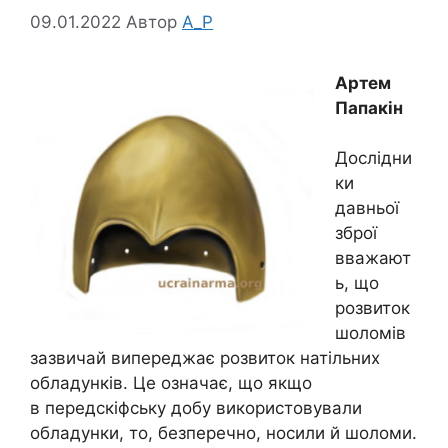
09.01.2022
Автор
A_P
Артем
Папакін
Дослідни
ки
давньої
зброї
вважают
ь, що
розвиток
шоломів
зазвичай випереджає розвиток натільних
обладунків. Це означає, що якщо
в передскіфську добу використовували
обладунки, то, безперечно, носили й шоломи.