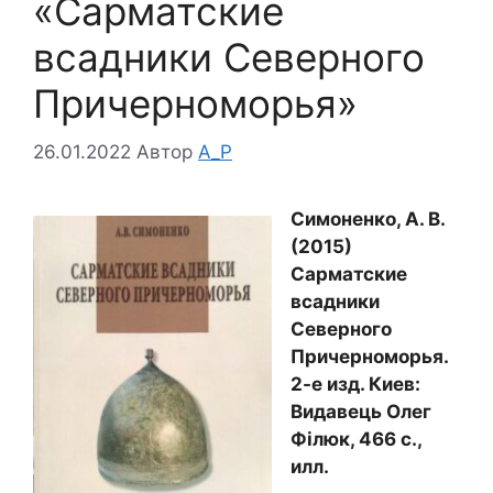
«Сарматские
всадники Северного
Причерноморья»
26.01.2022
Автор
A_P
Симоненко, А. В.
(2015)
Сарматские
всадники
Северного
Причерноморья.
2-е изд. Киев:
Видавець Олег
Філюк, 466 с.,
илл.