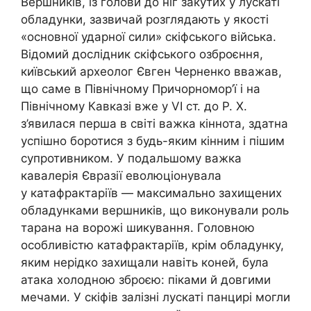
Вершників, із голови до ніг закутих у лускаті
обладунки, зазвичай розглядають у якості
«основної ударної сили» скіфського війська.
Відомий дослідник скіфського озброєння,
київський археолог Євген Черненко вважав,
що саме в Північному Причорномор’ї і на
Північному Кавказі вже у VI ст. до Р. Х.
з’явилася перша в світі важка кіннота, здатна
успішно боротися з будь-яким кінним і пішим
супротивником. У подальшому важка
кавалерія Євразії еволюціонувала
у катафрактаріїв — максимально захищених
обладунками вершників, що виконували роль
тарана на ворожі шикування. Головною
особливістю катафрактаріїв, крім обладунку,
яким нерідко захищали навіть коней, була
атака холодною зброєю: піками й довгими
мечами. У скіфів залізні лускаті панцирі могли