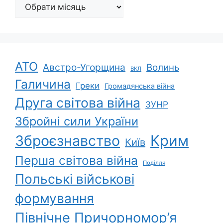
Архіви
АТО
Австро-Угорщина
Волинь
ВКЛ
Галичина
Греки
Громадянська війна
Друга світова війна
ЗУНР
Збройні сили України
Зброєзнавство
Крим
Київ
Перша світова війна
Поділля
Польські військові
формування
Північне Причорномор’я