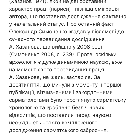
(Хазанов 1971), якби не дві обставини:
характер праці (нариси) і пізніша еміграція
автора, що поставила дослідження фактично
у нелегальний статус. Про останній факт
Олександр Симоненко згадав у післямові до
сучасного перевидання дослідження
А. Хазанова, що вийшло у 2008 році
(Симоненко 2008, с. 239). Проте, оскільки
археологія є дуже динамічною наукою, вже
на момент свого перевидання праця
А. Хазанова, на жаль, застаріла. За
десятиліття, що минули з моменту її першої
публікації, вітчизняними і закордонними
сарматологами було переглянуто сарматську
хронологію та зроблено безліч нових
відкриттів, що поставили перед наукою
необхідність нового комплексного
дослідження сарматського озброєння.