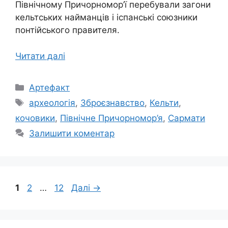
Північному Причорномор’ї перебували загони
кельтських найманців і іспанські союзники
понтійського правителя.
Читати далі
Категорії
Артефакт
Позначки
археологія
,
Зброєзнавство
,
Кельти
,
кочовики
,
Північне Причорномор’я
,
Сармати
Залишити коментар
Сторінка
Сторінка
Сторінка
1
2
…
12
Далі
→