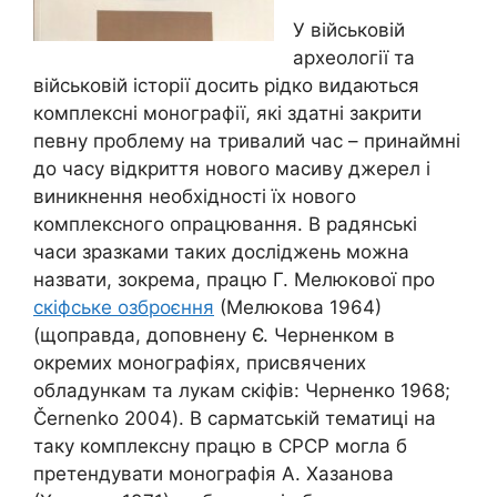
У військовій
археології та
військовій історії досить рідко видаються
комплексні монографії, які здатні закрити
певну проблему на тривалий час – принаймні
до часу відкриття нового масиву джерел і
виникнення необхідності їх нового
комплексного опрацювання. В радянські
часи зразками таких досліджень можна
назвати, зокрема, працю Г. Мелюкової про
скіфське озброєння
(Мелюкова 1964)
(щоправда, доповнену Є. Черненком в
окремих монографіях, присвячених
обладункам та лукам скіфів: Черненко 1968;
Černenko 2004). В сарматській тематиці на
таку комплексну працю в СРСР могла б
претендувати монографія А. Хазанова