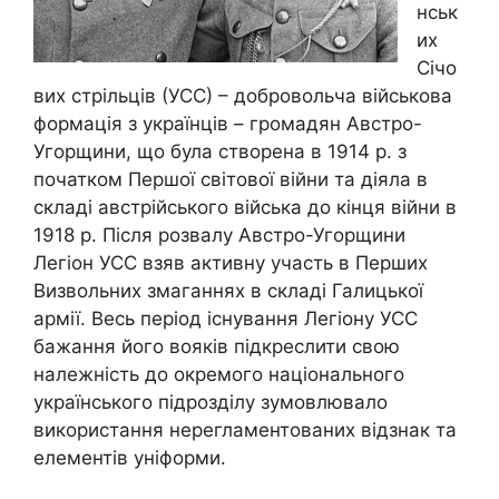
нськ
их
Січо
вих стрільців (УСС) – добровольча військова
формація з українців – громадян Австро-
Угорщини, що була створена в 1914 р. з
початком Першої світової війни та діяла в
складі австрійського війська до кінця війни в
1918 р. Після розвалу Австро-Угорщини
Легіон УСС взяв активну участь в Перших
Визвольних змаганнях в складі Галицької
армії. Весь період існування Легіону УСС
бажання його вояків підкреслити свою
належність до окремого національного
українського підрозділу зумовлювало
використання нерегламентованих відзнак та
елементів уніформи.