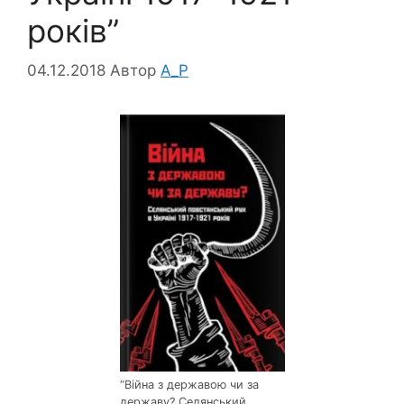
років”
04.12.2018
Автор
A_P
“Війна з державою чи за
державу? Селянський