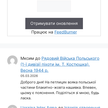
Працює на
FeedBurner
Мксим
до
Рядовий Війська Польського
(1-ї дивізії піхоти ім. Т. Костюшка).
Весна 1944 р.
05.03.2026
Доброго дня! На петлицях вояка польської
частини блакитно-жовта нашивка. Впевен,
цьому є пояснення. Поділіться зі мною, будь
ласка.
Ucraina Inter Arma
до
Історія створення