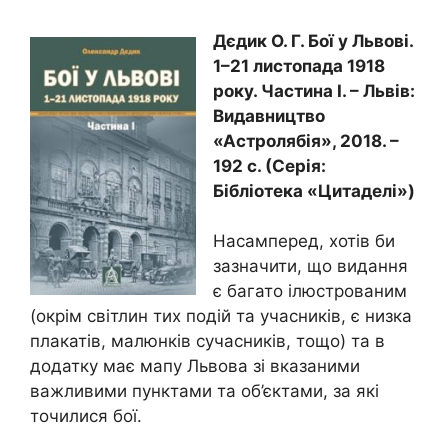
Дєдик О. Г. Бої у Львові.
1–21 листопада 1918
року. Частина І. – Львів:
Видавництво
«Астролябія», 2018. –
192 с. (Серія:
Бібліотека «Цитаделі»)
Насамперед, хотів би
зазначити, що видання
є багато ілюстрованим
(окрім світлин тих подій та учасників, є низка
плакатів, малюнків сучасників, тощо) та в
додатку має мапу Львова зі вказаними
важливими пунктами та об’єктами, за які
точилися бої.