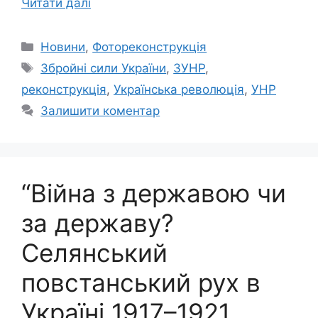
Читати далі
Категорії
Новини
,
Фотореконструкція
Позначки
Збройні сили України
,
ЗУНР
,
реконструкція
,
Українська революція
,
УНР
Залишити коментар
“Війна з державою чи
за державу?
Селянський
повстанський рух в
Україні 1917–1921