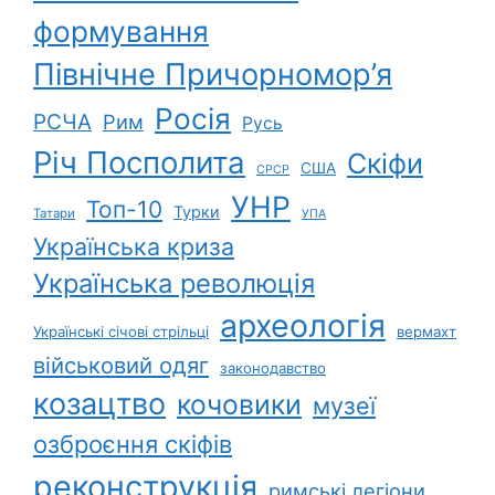
формування
Північне Причорномор’я
Росія
РСЧА
Рим
Русь
Річ Посполита
Скіфи
США
СРСР
УНР
Топ-10
Турки
Татари
УПА
Українська криза
Українська революція
археологія
Українські січові стрільці
вермахт
військовий одяг
законодавство
козацтво
кочовики
музеї
озброєння скіфів
реконструкція
римські легіони