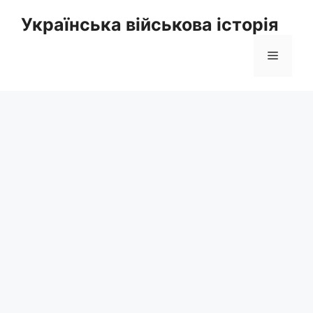
Перейти
Українська військова історія
до
вмісту
Меню