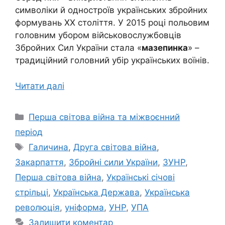
символіки й одностроїв українських збройних
формувань ХХ століття. У 2015 році польовим
головним убором військовослужбовців
Збройних Сил України стала «
мазепинка
» –
традиційний головний убір українських воїнів.
Читати далі
Категорії
Перша світова війна та міжвоєнний
період
Позначки
Галичина
,
Друга світова війна
,
Закарпаття
,
Збройні сили України
,
ЗУНР
,
Перша світова війна
,
Українські січові
стрільці
,
Українська Держава
,
Українська
революція
,
уніформа
,
УНР
,
УПА
Залишити коментар