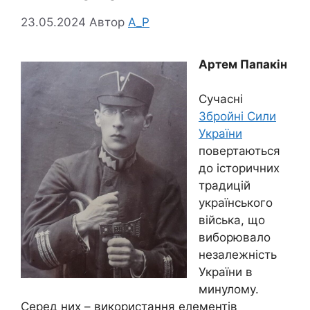
23.05.2024
Автор
A_P
Артем Папакін
Сучасні
Збройні Сили
України
повертаються
до історичних
традицій
українського
війська, що
виборювало
незалежність
України в
минулому.
Серед них – використання елементів