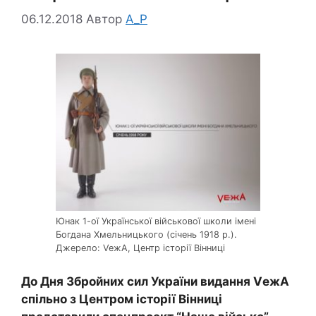
06.12.2018
Автор
A_P
Юнак 1-ої Української військової школи імені
Богдана Хмельницького (січень 1918 р.).
Джерело: VeжA, Центр історії Вінниці
До Дня Збройних сил України видання VежА
спільно з Центром історії Вінниці