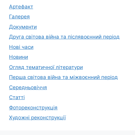
Артефакт
Галерея
Документи
Друга світова війна та післявоєнний період
Нові часи
Новини
Огляд тематичної літератури
Перша світова війна та міжвоєнний період
Середньовіччя
Статті
Фотореконструкція
Художні реконструкції