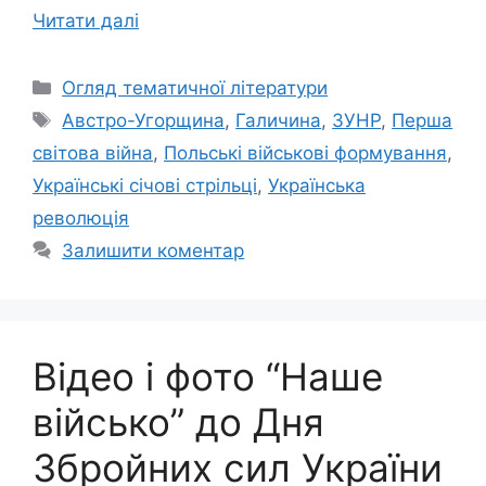
Читати далі
Категорії
Огляд тематичної літератури
Позначки
Австро-Угорщина
,
Галичина
,
ЗУНР
,
Перша
світова війна
,
Польські військові формування
,
Українські січові стрільці
,
Українська
революція
Залишити коментар
Відео і фото “Наше
військо” до Дня
Збройних сил України