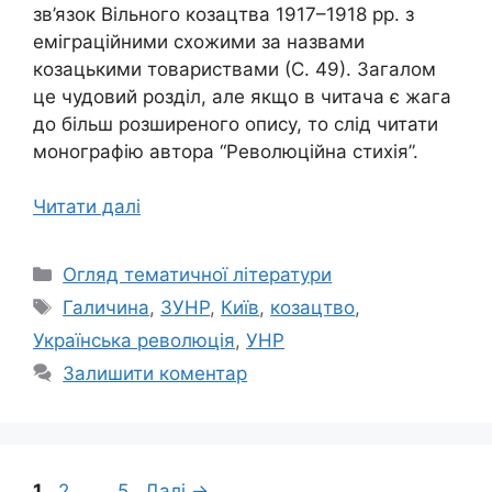
зв’язок Вільного козацтва 1917–1918 рр. з
еміграційними схожими за назвами
козацькими товариствами (С. 49). Загалом
це чудовий розділ, але якщо в читача є жага
до більш розширеного опису, то слід читати
монографію автора “Революційна стихія”.
Читати далі
Категорії
Огляд тематичної літератури
Позначки
Галичина
,
ЗУНР
,
Київ
,
козацтво
,
Українська революція
,
УНР
Залишити коментар
Сторінка
Сторінка
Сторінка
1
2
…
5
Далі
→