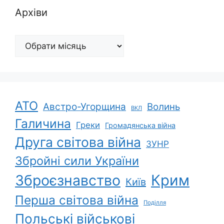
Архіви
Архіви
АТО
Австро-Угорщина
Волинь
ВКЛ
Галичина
Греки
Громадянська війна
Друга світова війна
ЗУНР
Збройні сили України
Зброєзнавство
Крим
Київ
Перша світова війна
Поділля
Польські військові