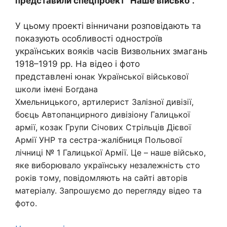
представили спецпроект “Наше військо”.
У цьому проекті вінничани розповідають та
показують особливості одностроїв
українських вояків часів Визвольних змагань
1918–1919 рр. На відео і фото
представлені
юнак Української військової
школи імені Богдана
Хмельницького,
артилерист Залізної дивізії,
боєць Автопанцирного дивізіону Галицької
армії, козак Групи Січових Стрільців Дієвої
Армії УНР та сестра-жалібниця Польової
лічниці № 1 Галицької Армії. Це – наше військо,
яке виборювало українську незалежність сто
років тому, повідомляють на сайті авторів
матеріалу. Запрошуємо до перегляду відео та
фото.