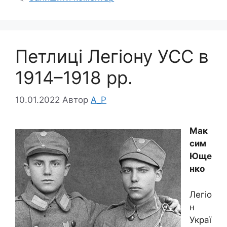
Петлиці Легіону УСС в
1914–1918 рр.
10.01.2022
Автор
A_P
Мак
сим
Юще
нко
Легіо
н
Украї