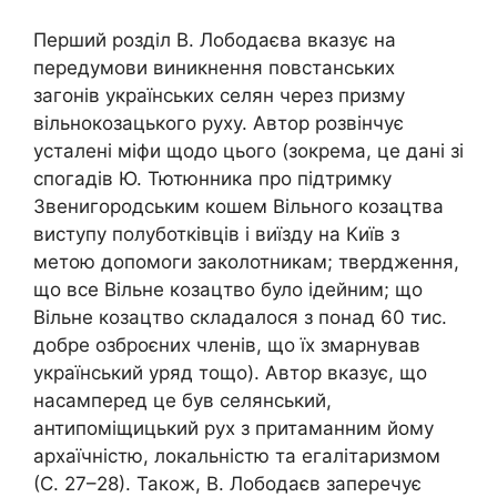
Перший розділ В. Лободаєва вказує на
передумови виникнення повстанських
загонів українських селян через призму
вільнокозацького руху. Автор розвінчує
усталені міфи щодо цього (зокрема, це дані зі
спогадів Ю. Тютюнника про підтримку
Звенигородським кошем Вільного козацтва
виступу полуботківців і виїзду на Київ з
метою допомоги заколотникам; твердження,
що все Вільне козацтво було ідейним; що
Вільне козацтво складалося з понад 60 тис.
добре озброєних членів, що їх змарнував
український уряд тощо). Автор вказує, що
насамперед це був селянський,
антипоміщицький рух з притаманним йому
архаїчністю, локальністю та егалітаризмом
(С. 27–28). Також, В. Лободаєв заперечує