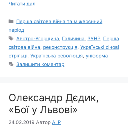
Читати далі
Категорії
Перша світова війна та міжвоєнний
період
Позначки
Австро-Угорщина
,
Галичина
,
ЗУНР
,
Перша
світова війна
,
реконструкція
,
Українські січові
стрільці
,
Українська революція
,
уніформа
Залишити коментар
Олександр Дєдик,
«Бої у Львові»
24.02.2019
Автор
A_P