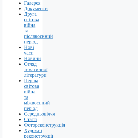
Галерея
Документи
Друга
світова
війна
та
післявоєнний
період
Нові
часи
Новини
Огляд
тематичної
літератури
Перша
світова
війна
та
міжвоєнний
період
Середньовіччя
Статті
Фотореконструкція
Художні
реконструкції