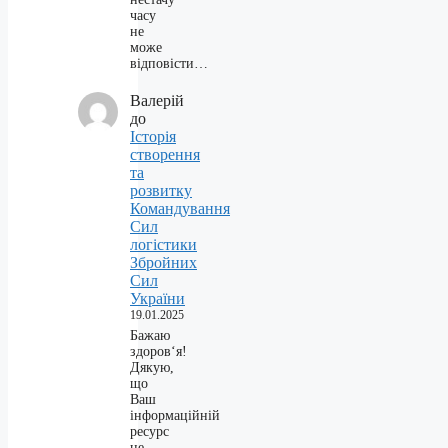
часу
не
може
відповісти…
Валерій
до
Історія
створення
та
розвитку
Командування
Сил
логістики
Збройних
Сил
України
19.01.2025
Бажаю
здоров‘я!
Дякую,
що
Ваш
інформаційній
ресурс
не