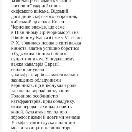
зазвичай розглядають у якості
«основної ударної сили»
скіфського війська. Відомий
дослідник скіфського озброєння,
київський археолог Євген
Черненко вважав, що саме
в Північному Причорномор’ї і на
Північному Кавказі вже у VI ст. до
Р. Х. з’явилася перша в світі важка
кіннота, здатна успішно боротися
з будь-яким кінним і пішим
супротивником. У подальшому
важка кавалерія Євразії
еволюціонувала
у катафрактаріїв — максимально
захищених обладунками
вершників, що виконували роль
тарана на ворожі шикування.
Головною особливістю
катафрактаріїв, крім обладунку,
яким нерідко захищали навіть
коней, була атака холодною
зброєю: піками й довгими мечами.
У скіфів залізні лускаті панцирі
могли захищати не лише торс,