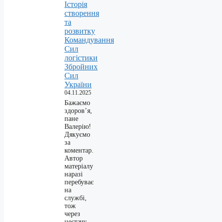
Історія
створення
та
розвитку
Командування
Сил
логістики
Збройних
Сил
України
04.11.2025
Бажаємо
здоров’я,
пане
Валерію!
Дякуємо
за
коментар.
Автор
матеріалу
наразі
перебуває
на
службі,
тож
через
нестачу