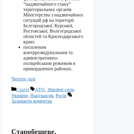
“надзвичайного стану”
територіальних органів
Міністерства з надзвичайних
ситуацій рф на території
Бєлгородської, Курської,
Ростовської, Волгоградської
областей та Краснодарського
краю;
посиленим
контррозвідувальним та
адміністративно-
поліцейським режимом в
прикордонних районах.
Читати далі
Категорії
Позначки
Статті
АТО
,
Збройні сили
України
,
Нацгвардія
,
Росія
Залишити коментар
Старобешеве.