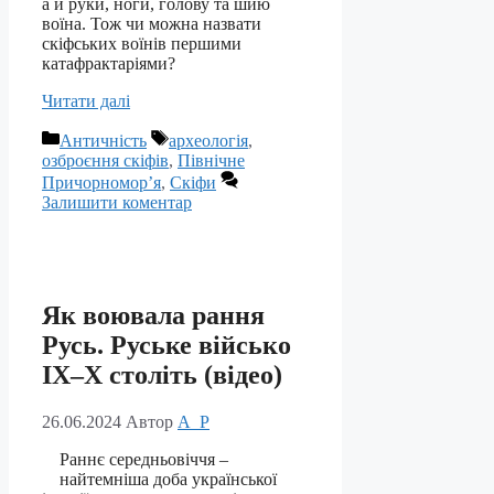
а й руки, ноги, голову та шию
воїна. Тож чи можна назвати
скіфських воїнів першими
катафрактаріями?
Читати далі
Категорії
Позначки
Античність
археологія
,
озброєння скіфів
,
Північне
Причорномор’я
,
Скіфи
Залишити коментар
Як воювала рання
Русь. Руське військо
ІХ–Х століть (відео)
26.06.2024
Автор
A_P
Раннє середньовіччя –
найтемніша доба української