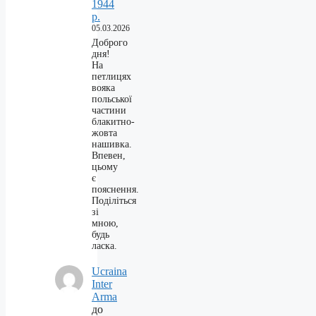
1944
р.
05.03.2026
Доброго
дня!
На
петлицях
вояка
польської
частини
блакитно-
жовта
нашивка.
Впевен,
цьому
є
пояснення.
Поділіться
зі
мною,
будь
ласка.
Ucraina
Inter
Arma
до