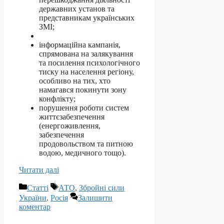
державних установ та
представникам українських
ЗМІ;
інформаційна кампанія,
спрямована на залякування
та посилення психологічного
тиску на населення регіону,
особливо на тих, хто
намагався покинути зону
конфлікту;
порушення роботи систем
життєзабезпечення
(енергоживлення,
забезпечення
продовольством та питною
водою, медичного тощо).
Читати далі
Категорії
Позначки
Статті
АТО
,
Збройні сили
України
,
Росія
Залишити
коментар