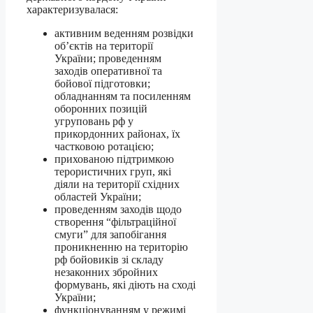
характеризувалася:
активним веденням розвідки
об’єктів на території
України; проведенням
заходів оперативної та
бойової підготовки;
обладнанням та посиленням
оборонних позицій
угруповань рф у
прикордонних районах, їх
частковою ротацією;
прихованою підтримкою
терористичних груп, які
діяли на території східних
областей України;
проведенням заходів щодо
створення “фільтраційної
смуги” для запобігання
проникненню на територію
рф бойовиків зі складу
незаконних збройних
формувань, які діють на сході
України;
функціонуванням у режимі