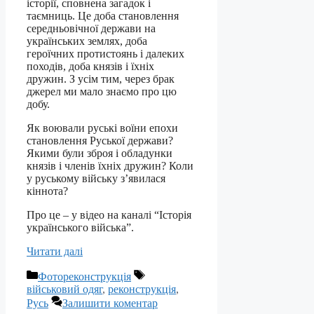
історії, сповнена загадок і
таємниць. Це доба становлення
середньовічної держави на
українських землях, доба
героїчних протистоянь і далеких
походів, доба князів і їхніх
дружин. З усім тим, через брак
джерел ми мало знаємо про цю
добу.
Як воювали руські воїни епохи
становлення Руської держави?
Якими були зброя і обладунки
князів і членів їхніх дружин? Коли
у руському війську з’явилася
кіннота?
Про це – у відео на каналі “Історія
українського війська”.
Читати далі
Категорії
Позначки
Фотореконструкція
військовий одяг
,
реконструкція
,
Русь
Залишити коментар