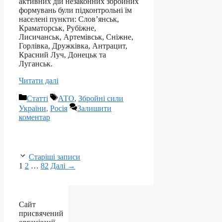
активних дій незаконних збройних
формувань були підконтрольні їм
населені пункти: Слов’янськ,
Краматорськ, Рубіжне,
Лисичанськ, Артемівськ, Сніжне,
Горлівка, Дружківка, Антрацит,
Красний Луч, Донецьк та
Луганськ.
Читати далі
Категорії
Позначки
Статті
АТО
,
Збройні сили
України
,
Росія
Залишити
коментар
Старіші записи
Сторінка
Сторінка
Сторінка
1
2
…
82
Далі
→
Сайт
присвячений