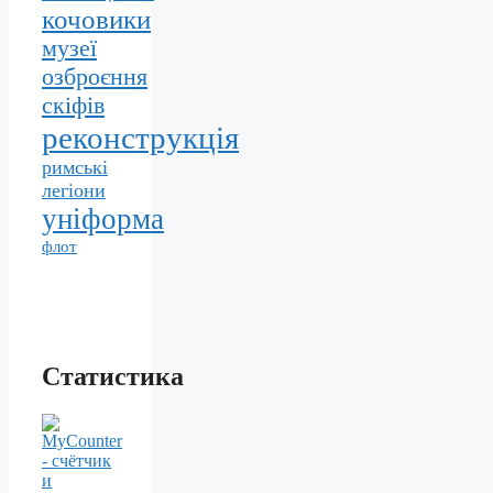
кочовики
музеї
озброєння
скіфів
реконструкція
римські
легіони
уніформа
флот
Статистика