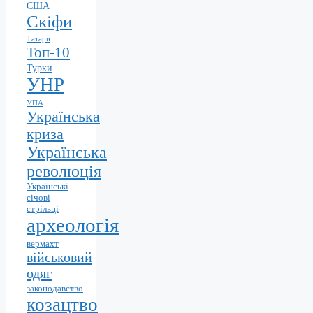
США
Скіфи
Татари
Топ-10
Турки
УНР
УПА
Українська
криза
Українська
революція
Українські
січові
стрільці
археологія
вермахт
військовий
одяг
законодавство
козацтво