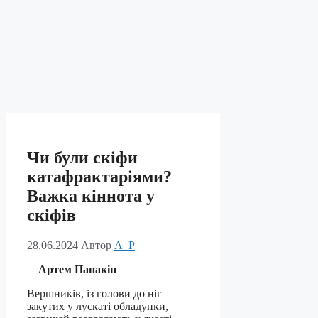
Чи були скіфи
катафрактаріями?
Важка кіннота у
скіфів
28.06.2024
Автор
A_P
Артем Папакін
Вершників, із голови до ніг
закутих у лускаті обладунки,