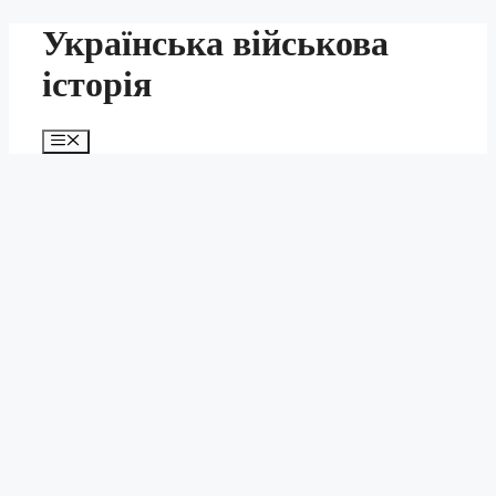
Перейти
Українська військова
до
вмісту
історія
Меню