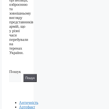
організації,
озброєнню
та
зовнішньому
вигляду
представників
армій, що
у різні
часи
перебували
на
теренах
України.
Пошук
Пошук
Античність
Артефакт