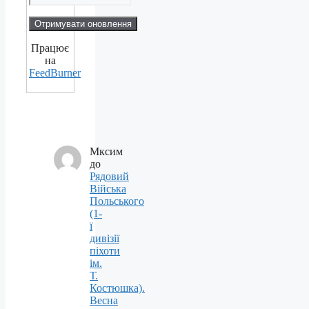
Працює
на
FeedBurner
Мксим
до
Рядовий
Війська
Польського
(1-
ї
дивізії
піхоти
ім.
Т.
Костюшка).
Весна