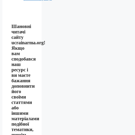
Шановні
читачі
сайту
ucrainarma.org!
Якщо
вам
сподобався
наш
ресурс і
ви маєте
бажання
доповнити
його
своїми
статтями
або
іншими
матеріалами
подібної
тематики,
пишіть