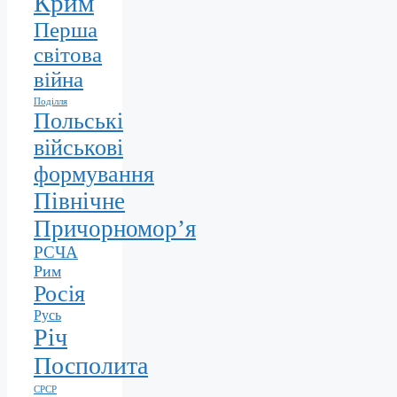
Крим
Перша
світова
війна
Поділля
Польські
військові
формування
Північне
Причорномор’я
РСЧА
Рим
Росія
Русь
Річ
Посполита
СРСР