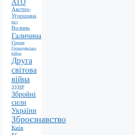
АТО
Австро-
Угорщина
ВКЛ
Волинь
Галичина
Греки
Громадянська
війна
Друга
світова
війна
ЗУНР
Збройні
сили
України
Зброєзнавство
Київ