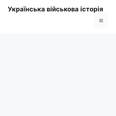
Перейти
Українська військова історія
до
вмісту
Меню