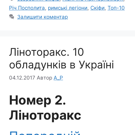
Річ Посполита
,
римські легіони
,
Скіфи
,
Топ-10
Залишити коментар
Ліноторакс. 10
обладунків в Україні
04.12.2017
Автор
A_P
Номер 2.
Ліноторакс