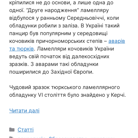
кріпилися не до основи, а лише одна до
одної. “Друге народження” ламелляру
відбулося у ранньому Середньовіччі, коли
обладунки робили з заліза. В Україні такий
панцир був популярним у середовищі
кочовиків причорноморських степів –
аварів
та тюрків
. Ламелляри кочовиків України
ведуть свій початок від далекосхідних
зразків. З аварами такі обладунки
поширилися до Західної Європи.
Чудовий зразок тюркського ламеллярного
обладунку VI століття було знайдено у Керчі.
Читати далі
Категорії
Статті
Позначки