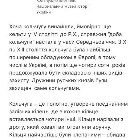
Кольчужне плетіння.
Національний музей історії
України
Хоча кольчугу винайшли, ймовірно, ще
кельти у ІV столітті до Р.Х., справжня “доба
кольчуги” настала у часи Середньовіччя. З Х
по ХІІІ століття кольчуга була найбільш
поширеним обладунком в Європі, в тому
числі в Україні, а потім ще чотири сотні років
продовжувала бути складовою інших видів
захисту. Дружини руських князів були
захищені саме кольчугами.
Кольчуга – це полотно, утворене поєднанням
залізних кілець, де в кожне кільце
вставляється чотири інші. Кільця нарізали з
дроту, який ковалі виготовляли вручну.
Кільця найчастіше були клепаними – обидва