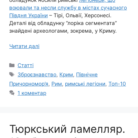
воювали та несли службу в містах сучасного
Півдня України
– Тірі, Ольвії, Херсонесі.
Деталі від обладунку “лоріка сегментата”
знайдені археологами, зокрема, у Криму.
Читати далі
Категорії
Статті
Позначки
Зброєзнавство
,
Крим
,
Північне
Причорномор’я
,
Рим
,
римські легіони
,
Топ-10
1 коментар
Тюркський ламелляр.