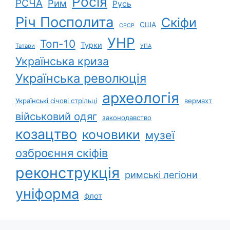
Росія
РСЧА
Рим
Русь
Річ Посполита
Скіфи
США
СРСР
УНР
Топ-10
Турки
Татари
УПА
Українська криза
Українська революція
археологія
Українські січові стрільці
вермахт
військовий одяг
законодавство
козацтво
кочовики
музеї
озброєння скіфів
реконструкція
римські легіони
уніформа
флот