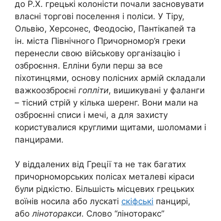
до Р.Х. грецькі колоністи почали засновувати
власні торгові поселення і поліси. У Тіру,
Ольвію, Херсонес, Феодосію, Пантікапей та
ін. міста Північного Причорномор’я греки
перенесли свою військову організацію і
озброєння. Елліни були перш за все
піхотинцями, основу полісних армій складали
важкоозброєні
гопліти
, вишикувані у фаланги
– тісний стрій у кілька шеренг. Вони мали на
озброєнні списи і мечі, а для захисту
користувалися круглими щитами, шоломами і
панцирами.
У віддалених від Греції та не так багатих
причорноморських полісах металеві кіраси
були рідкістю. Більшість місцевих грецьких
воїнів носила або лускаті
скіфські
панцирі,
або
ліноторакси
. Слово “ліноторакс”