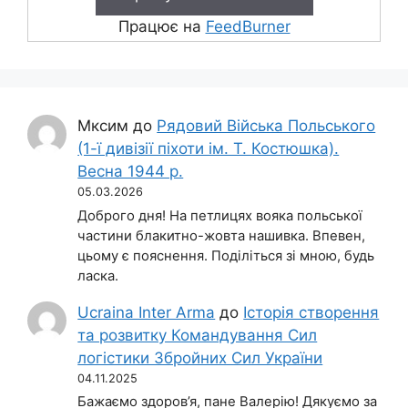
Працює на
FeedBurner
Мксим
до
Рядовий Війська Польського
(1-ї дивізії піхоти ім. Т. Костюшка).
Весна 1944 р.
05.03.2026
Доброго дня! На петлицях вояка польської
частини блакитно-жовта нашивка. Впевен,
цьому є пояснення. Поділіться зі мною, будь
ласка.
Ucraina Inter Arma
до
Історія створення
та розвитку Командування Сил
логістики Збройних Сил України
04.11.2025
Бажаємо здоров’я, пане Валерію! Дякуємо за