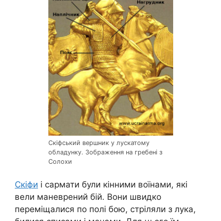
Скіфський вершник у лускатому
обладунку. Зображення на гребені з
Солохи
Скіфи
і сармати були кінними воїнами, які
вели маневрений бій. Вони швидко
переміщалися по полі бою, стріляли з лука,