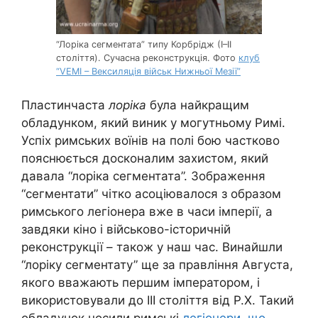
“Лоріка сегментата” типу Корбрідж (І–ІІ
століття). Сучасна реконструкція. Фото
клуб
“VEMI – Вексиляція військ Нижньої Мезії”
Пластинчаста
лоріка
була найкращим
обладунком, який виник у могутньому Римі.
Успіх римських воїнів на полі бою частково
пояснюється досконалим захистом, який
давала “лоріка сегментата”. Зображення
“сегментати” чітко асоціювалося з образом
римського легіонера вже в часи імперії, а
завдяки кіно і військово-історичній
реконструкції – також у наш час. Винайшли
“лоріку сегментату” ще за правління Августа,
якого вважають першим імператором, і
використовували до ІІІ століття від Р.Х. Такий
обладунок носили римські
легіонери, що