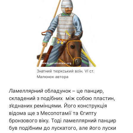
Знатний тюркський воїн. VI ст.
Малюнок автора
Ламеллярний
обладунок – це панцир,
складений з подібних між собою пластин,
з’єднаних ремінцями. Його конструкція
відома ще з Месопотамії та Єгипту
бронзового віку. Тоді ламеллярний панцир
був подібним до лускатого, але його луски