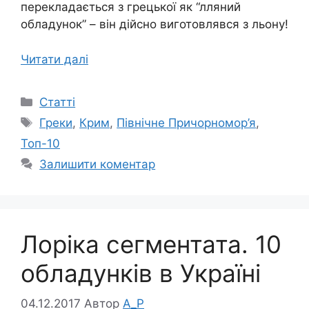
перекладається з грецької як “лляний
обладунок” – він дійсно виготовлявся з льону!
Читати далі
Категорії
Статті
Позначки
Греки
,
Крим
,
Північне Причорномор’я
,
Топ-10
Залишити коментар
Лоріка сегментата. 10
обладунків в Україні
04.12.2017
Автор
A_P