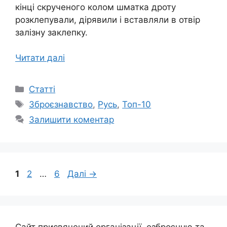
кінці скрученого колом шматка дроту
розклепували, дірявили і вставляли в отвір
залізну заклепку.
Читати далі
Категорії
Статті
Позначки
Зброєзнавство
,
Русь
,
Топ-10
Залишити коментар
Сторінка
Сторінка
Сторінка
1
2
…
6
Далі
→