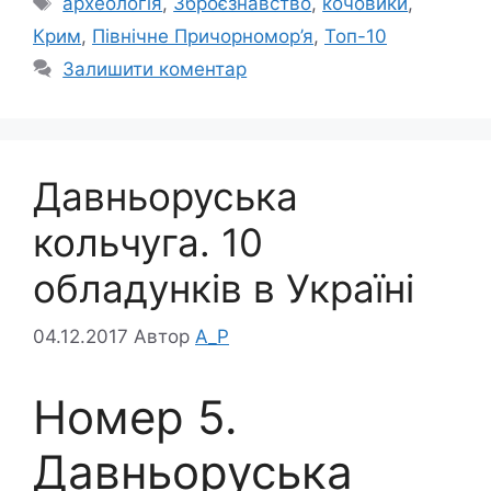
археологія
,
Зброєзнавство
,
кочовики
,
Крим
,
Північне Причорномор’я
,
Топ-10
Залишити коментар
Давньоруська
кольчуга. 10
обладунків в Україні
04.12.2017
Автор
A_P
Номер 5.
Давньоруська