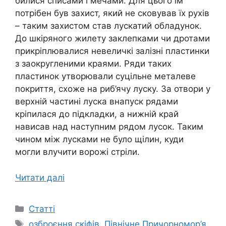
билися списами і мечами. Для цього їм
потрібен був захист, який не сковував їх рухів
– таким захистом став лускатий обладунок.
До шкіряного жилету заклепками чи дротами
прикріплювалися невеличкі залізні пластинки
з заокругленими краями. Ряди таких
пластинок утворювали суцільне металеве
покриття, схоже на риб’ячу луску. За отвори у
верхній частині луска внапуск рядами
кріпилася до підкладки, а нижній край
нависав над наступним рядом лусок. Таким
чином між лусками не було щілин, куди
могли влучити ворожі стріли.
Читати далі
Категорії
Статті
Позначки
озброєння скіфів
,
Північне Причорномор’я
,