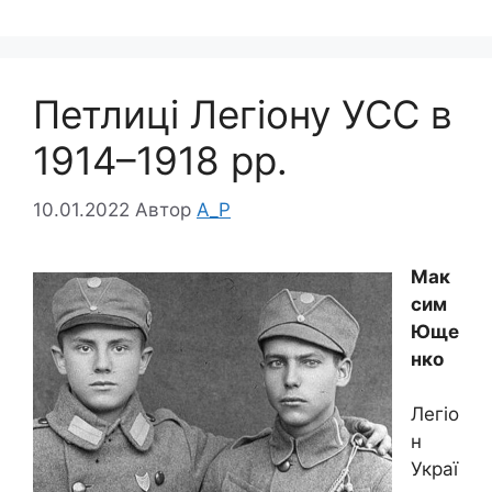
Петлиці Легіону УСС в
1914–1918 рр.
10.01.2022
Автор
A_P
Мак
сим
Юще
нко
Легіо
н
Украї