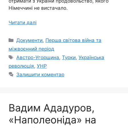
отримати з України продовольство, якого
Німеччині не вистачало.
Читати далі
Категорії
Документи
,
Перша світова війна та
міжвоєнний період
Позначки
Австро-Угорщина
,
Турки
,
Українська
революція
,
УНР
Залишити коментар
Вадим Ададуров,
«Наполеоніда» на