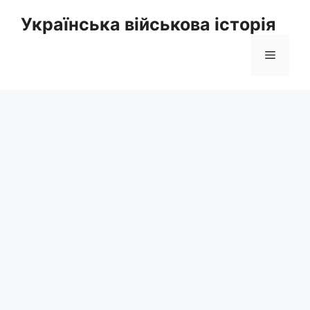
Перейти
Українська військова історія
до
вмісту
Меню