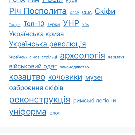
Русь
Річ Посполита
Скіфи
США
СРСР
УНР
Топ-10
Турки
Татари
УПА
Українська криза
Українська революція
археологія
Українські січові стрільці
вермахт
військовий одяг
законодавство
козацтво
кочовики
музеї
озброєння скіфів
реконструкція
римські легіони
уніформа
флот