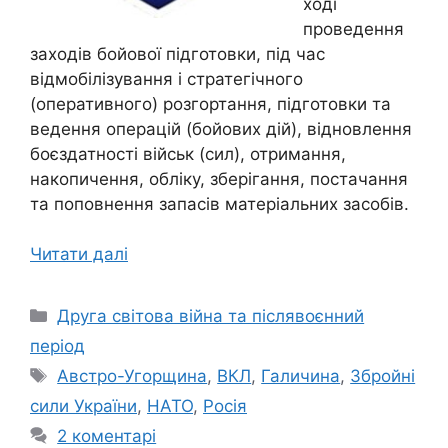
ході
проведення
заходів бойової підготовки, під час
відмобілізування і стратегічного
(оперативного) розгортання, підготовки та
ведення операцій (бойових дій), відновлення
боєздатності військ (сил), отримання,
накопичення, обліку, зберігання, постачання
та поповнення запасів матеріальних засобів.
Читати далі
Категорії
Друга світова війна та післявоєнний
період
Позначки
Австро-Угорщина
,
ВКЛ
,
Галичина
,
Збройні
сили України
,
НАТО
,
Росія
2 коментарі