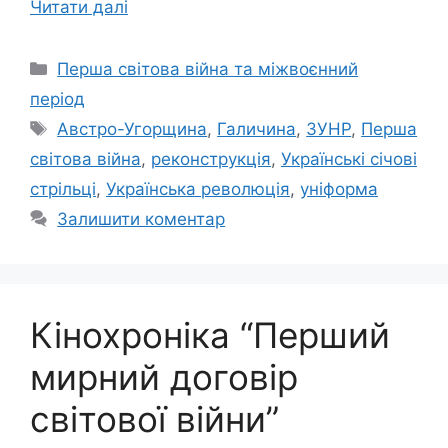
Читати далі
Категорії
Перша світова війна та міжвоєнний
період
Позначки
Австро-Угорщина
,
Галичина
,
ЗУНР
,
Перша
світова війна
,
реконструкція
,
Українські січові
стрільці
,
Українська революція
,
уніформа
Залишити коментар
Кінохроніка “Перший
мирний договір
світової війни”