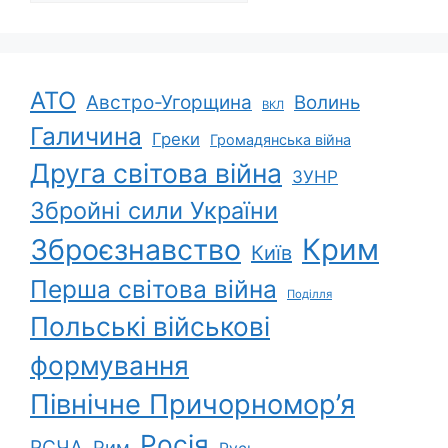
АТО
Австро-Угорщина
Волинь
ВКЛ
Галичина
Греки
Громадянська війна
Друга світова війна
ЗУНР
Збройні сили України
Зброєзнавство
Крим
Київ
Перша світова війна
Поділля
Польські військові
формування
Північне Причорномор’я
Росія
РСЧА
Рим