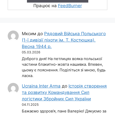
Працює на
FeedBurner
Мксим
до
Рядовий Війська Польського
(1-ї дивізії піхоти ім. Т. Костюшка).
Весна 1944 р.
05.03.2026
Доброго дня! На петлицях вояка польської
частини блакитно-жовта нашивка. Впевен,
цьому є пояснення. Поділіться зі мною, будь
ласка.
Ucraina Inter Arma
до
Історія створення
та розвитку Командування Сил
логістики Збройних Сил України
04.11.2025
Бажаємо здоров’я, пане Валерію! Дякуємо за