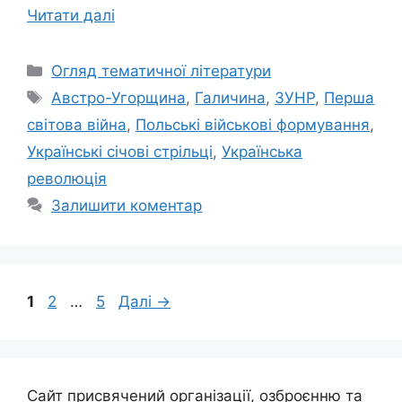
Читати далі
Категорії
Огляд тематичної літератури
Позначки
Австро-Угорщина
,
Галичина
,
ЗУНР
,
Перша
світова війна
,
Польські військові формування
,
Українські січові стрільці
,
Українська
революція
Залишити коментар
Сторінка
Сторінка
Сторінка
1
2
…
5
Далі
→
Сайт присвячений організації, озброєнню та