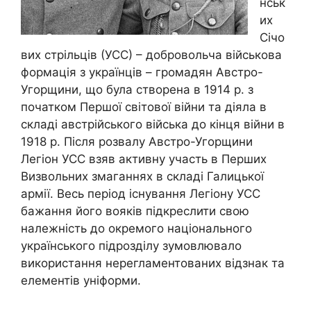
нськ
их
Січо
вих стрільців (УСС) – добровольча військова
формація з українців – громадян Австро-
Угорщини, що була створена в 1914 р. з
початком Першої світової війни та діяла в
складі австрійського війська до кінця війни в
1918 р. Після розвалу Австро-Угорщини
Легіон УСС взяв активну участь в Перших
Визвольних змаганнях в складі Галицької
армії. Весь період існування Легіону УСС
бажання його вояків підкреслити свою
належність до окремого національного
українського підрозділу зумовлювало
використання нерегламентованих відзнак та
елементів уніформи.