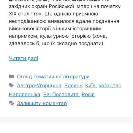
західних окраїн Російської імперії на початку
ХІХ століття». Ще однією приємною
несподіванкою виявилося вдале поєднання
військової історії з іншим історичним
напрямком, культурною історією (хоча,
здавалось б, що їх складно поєднати).
Читати далі
Категорії
Огляд тематичної літератури
Позначки
Австро-Угорщина
,
Волинь
,
Київ
,
козацтво
,
Наполеоніка
,
Річ Посполита
,
Росія
Залишити коментар