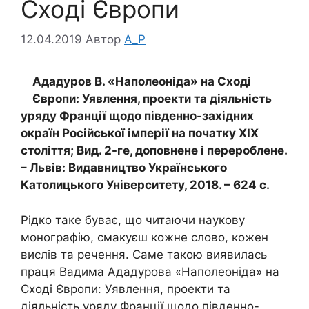
Сході Європи
12.04.2019
Автор
A_P
Ададуров В. «Наполеоніда» на Сході
Європи: Уявлення, проекти та діяльність
уряду Франції щодо південно-західних
окраїн Російської імперії на початку ХІХ
століття; Вид. 2-ге, доповнене і перероблене.
– Львів: Видавництво Українського
Католицького Університету, 2018. – 624 с.
Рідко таке буває, що читаючи наукову
монографію, смакуєш кожне слово, кожен
вислів та речення. Саме такою виявилась
праця Вадима Ададурова «Наполеоніда» на
Сході Європи: Уявлення, проекти та
діяльність уряду Франції щодо південно-