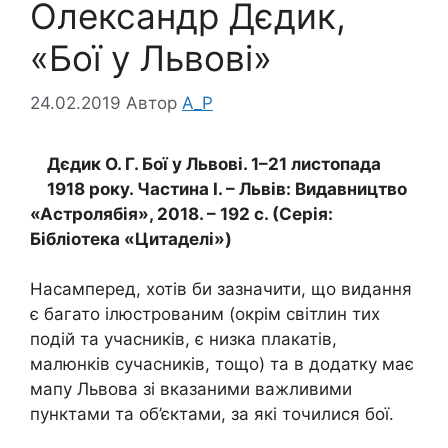
Олександр Дєдик,
«Бої у Львові»
24.02.2019
Автор
A_P
Дєдик О. Г. Бої у Львові. 1–21 листопада
1918 року. Частина І. – Львів: Видавництво
«Астролябія», 2018. – 192 с. (Серія:
Бібліотека «Цитаделі»)
Насамперед, хотів би зазначити, що видання
є багато ілюстрованим (окрім світлин тих
подій та учасників, є низка плакатів,
малюнків сучасників, тощо) та в додатку має
мапу Львова зі вказаними важливими
пунктами та об’єктами, за які точилися бої.