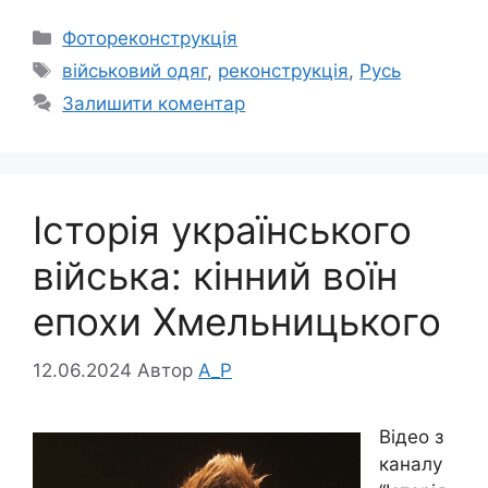
Категорії
Фотореконструкція
Позначки
військовий одяг
,
реконструкція
,
Русь
Залишити коментар
Історія українського
війська: кінний воїн
епохи Хмельницького
12.06.2024
Автор
A_P
Відео з
каналу