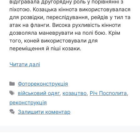
відігравала другорядну роль у порівнянні з
піхотою. Козацька кіннота використовувалася
для розвідки, переслідування, рейдів у тил та
атак на фланги. Висока рухливість кінноти
дозволяла маневрувати на полі бою. Крім
того, коней використовували для
переміщення й піші козаки.
Читати далі
Категорії
Фотореконструкція
Позначки
військовий одяг
,
козацтво
,
Річ Посполита
,
реконструкція
Залишити коментар