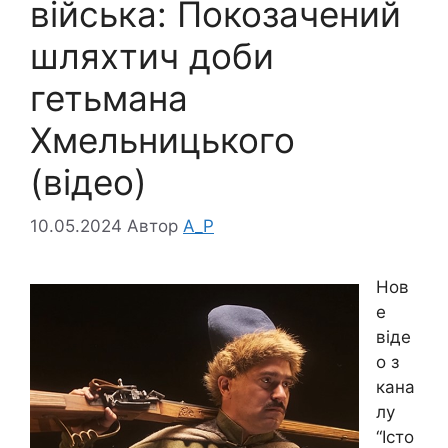
війська: Покозачений
шляхтич доби
гетьмана
Хмельницького
(відео)
10.05.2024
Автор
A_P
Нов
е
віде
о з
кана
лу
“Істо