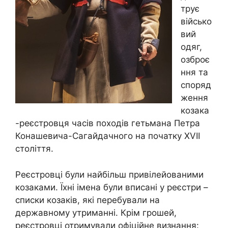
трує
військо
вий
одяг,
озброє
ння та
споряд
ження
козака
-реєстровця часів походів гетьмана Петра
Конашевича-Сагайдачного на початку XVII
століття.
Реєстровці були найбільш привілейованими
козаками. Їхні імена були вписані у реєстри –
списки козаків, які перебували на
державному утриманні. Крім грошей,
реєстровці отримували офіційне визнання: