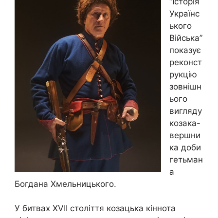
“Історія
Українс
ького
Війська”
показує
реконст
рукцію
зовнішн
ього
вигляду
козака-
вершни
ка доби
гетьман
а
Богдана Хмельницького.
У битвах XVII століття козацька кіннота