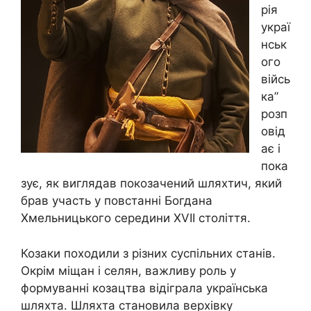
рія
украї
нськ
ого
війсь
ка”
розп
овід
ає і
пока
зує, як виглядав покозачений шляхтич, який
брав участь у повстанні Богдана
Хмельницького середини XVII століття.
Козаки походили з різних суспільних станів.
Окрім міщан і селян, важливу роль у
формуванні козацтва відіграла українська
шляхта. Шляхта становила верхівку