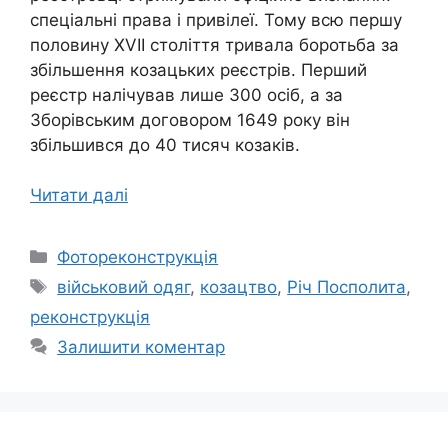
спеціальні права і привілеї. Тому всю першу
половину XVII століття тривала боротьба за
збільшення козацьких реєстрів. Перший
реєстр налічував лише 300 осіб, а за
Зборівським договором 1649 року він
збільшився до 40 тисяч козаків.
Читати далі
Категорії
Фотореконструкція
Позначки
військовий одяг
,
козацтво
,
Річ Посполита
,
реконструкція
Залишити коментар