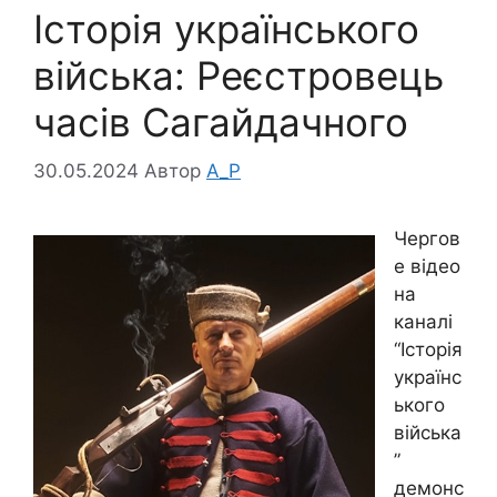
Історія українського
війська: Реєстровець
часів Сагайдачного
30.05.2024
Автор
A_P
Чергов
е відео
на
каналі
“Історія
українс
ького
війська
”
демонс