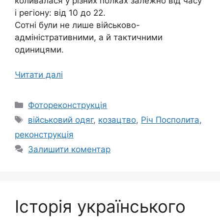
коливалася у різних полках залежно від часу
і регіону: від 10 до 22.
Сотні були не лише військово-
адміністративними, а й тактичними
одиницями.
Читати далі
Категорії
Фотореконструкція
Позначки
військовий одяг
,
козацтво
,
Річ Посполита
,
реконструкція
Залишити коментар
Історія українського