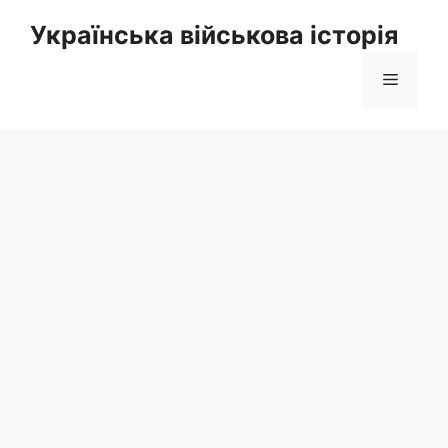
Перейти
Українська військова історія
до
вмісту
Меню