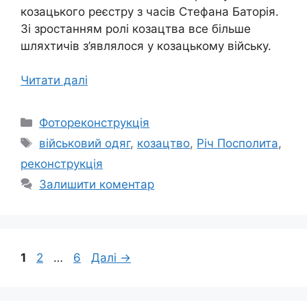
козацького реєстру з часів Стефана Баторія.
Зі зростанням ролі козацтва все більше
шляхтичів з’являлося у козацькому війську.
Читати далі
Категорії
Фотореконструкція
Позначки
військовий одяг
,
козацтво
,
Річ Посполита
,
реконструкція
Залишити коментар
Сторінка
Сторінка
Сторінка
1
2
…
6
Далі
→