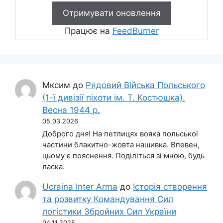
Працює на
FeedBurner
Мксим
до
Рядовий Війська Польського
(1-ї дивізії піхоти ім. Т. Костюшка).
Весна 1944 р.
05.03.2026
Доброго дня! На петлицях вояка польської
частини блакитно-жовта нашивка. Впевен,
цьому є пояснення. Поділіться зі мною, будь
ласка.
Ucraina Inter Arma
до
Історія створення
та розвитку Командування Сил
логістики Збройних Сил України
04.11.2025