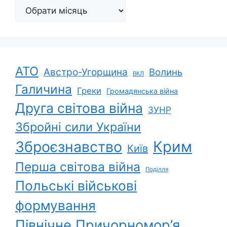
Архіви
АТО
Австро-Угорщина
Волинь
ВКЛ
Галичина
Греки
Громадянська війна
Друга світова війна
ЗУНР
Збройні сили України
Зброєзнавство
Крим
Київ
Перша світова війна
Поділля
Польські військові
формування
Північне Причорномор’я