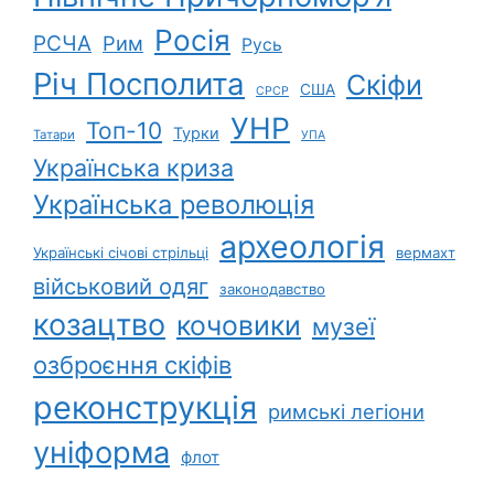
Росія
РСЧА
Рим
Русь
Річ Посполита
Скіфи
США
СРСР
УНР
Топ-10
Турки
Татари
УПА
Українська криза
Українська революція
археологія
Українські січові стрільці
вермахт
військовий одяг
законодавство
козацтво
кочовики
музеї
озброєння скіфів
реконструкція
римські легіони
уніформа
флот