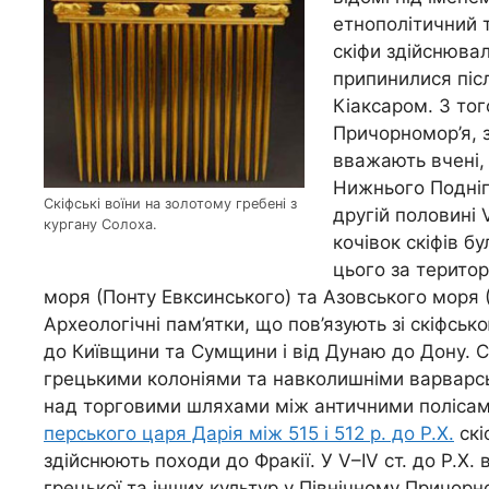
етнополітичний те
скіфи здійснювал
припинилися піс
Кіаксаром. З тог
Причорномор’я, 
вважають вчені,
Нижнього Подніпр
Скіфські воїни на золотому гребені з
другій половині 
кургану Солоха.
кочівок скіфів б
цього за територ
моря (Понту Евксинського) та Азовського моря (
Археологічні пам’ятки, що пов’язують зі скіфсь
до Київщини та Сумщини і від Дунаю до Дону. Ск
грецькими колоніями та навколишніми варварс
над торговими шляхами між античними полісам
перського царя Дарія між 515 і 512 р. до Р.Х.
скі
здійснюють походи до Фракії. У V–IV ст. до Р.Х.
грецької та інших культур у Північному Причорном