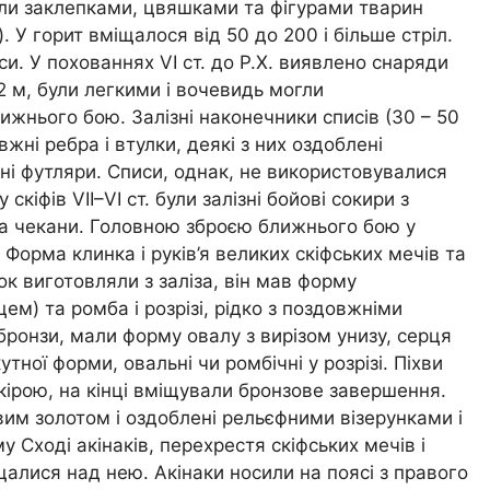
али заклепками, цвяшками та фігурами тварин
. У горит вміщалося від 50 до 200 і більше стріл.
и. У похованнях VI ст. до Р.Х. виявлено снаряди
,2 м, були легкими і вочевидь могли
ижнього бою. Залізні наконечники списів (30 – 50
ні ребра і втулки, деякі з них оздоблені
ні футляри. Списи, однак, не використовувалися
кіфів VII–VI ст. були залізні бойові сокири з
та чекани. Головною зброєю ближнього бою у
. Форма клинка і руків’я великих скіфських мечів та
к виготовляли з заліза, він мав форму
цем) та ромба і розрізі, рідко з поздовжніми
бронзи, мали форму овалу з вирізом унизу, серця
ної форми, овальні чи ромбічні у розрізі. Піхви
кірою, на кінці вміщували бронзове завершення.
овим золотом і оздоблені рельєфними візерунками і
 Сході акінаків, перехрестя скіфських мечів і
щалися над нею. Акінаки носили на поясі з правого