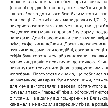
верхнім клапаном на застібку. Горити прикраш
(останні нерідко інтерпретують як умбони щитів)
Іншою зброєю дальнього бою були метальні спис
для пращі. Скіфські списи мали довжину 1,7 – 2
використовуватися як для метання, так і для бл
см довжиною) мали лавроподібну форму, поздовж
валиками. Деякі наконечники списів мали шкіря
всіма скіфськими воїнами. Досить популярними у с
вузькими лезами: клиноподібні, сокири-клевці 
скіфів були короткі мечі або кинджали – акінаки
малих кинджалів є практично ідентичною. Клино
витягнутого трикутника (іноді з закругленим кін
жолобами. Перехрестя акінаків, що робилися з 
чи метелика; навершя були простішими, прямокут
для мечів виготовляли з дерева, обтягнутого ш
Існували також “парадні” піхви, обгорнуті лист
фігурами. На відміну від поширених на Близькому
кинджалів не входили всередину піхви, а розмі