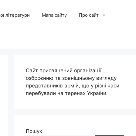
ої літератури
Мапа сайту
Про сайт
Сайт присвячений організації,
озброєнню та зовнішньому вигляду
представників армій, що у різні часи
перебували на теренах України.
Пошук