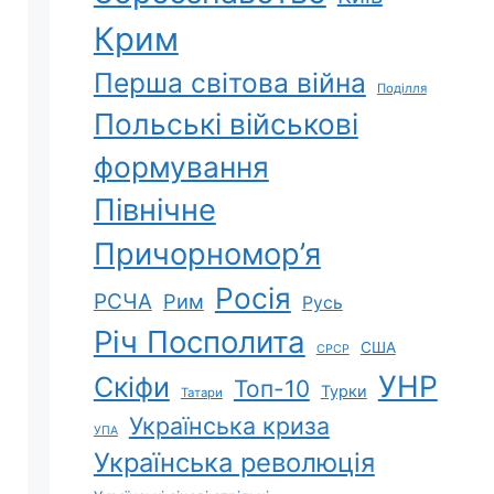
Крим
Перша світова війна
Поділля
Польські військові
формування
Північне
Причорномор’я
Росія
РСЧА
Рим
Русь
Річ Посполита
США
СРСР
УНР
Скіфи
Топ-10
Турки
Татари
Українська криза
УПА
Українська революція