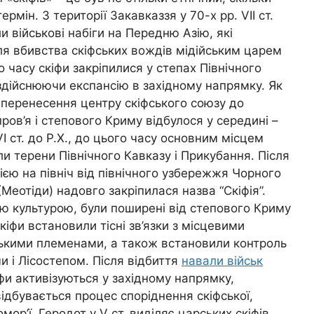
рмін. З території Закавказзя у 70-х рр. VII ст.
и військові набіги на Передню Азію, які
ля вбивства скіфських вождів мідійським царем
о часу скіфи закріпилися у степах Північного
здійснюючи експансію в західному напрямку. Як
 перенесення центру скіфського союзу до
ов’я і степового Криму відбулося у середині –
VI ст. до Р.Х., до цього часу основним місцем
ули терени Північного Кавказу і Прикубання. Після
ією на північ від північного узбережжя Чорного
Меотіди) надовго закріпилася назва “Скіфія”.
кою культурою, були поширені від степового Криму
іфи встановили тісні зв’язки з місцевими
ькими племенами, а також встановили контроль
и і Лісостепом.
Після відбиття
навали військ
фи активізуються у західному напрямку,
 відбувається процес споріднення скіфської,
ор’ї. Геродот у V ст. виділяє царських скіфів,