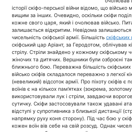
очолював ц
історії скіфо-перської війни відомо, що військо
вищим за інших. Очевидно, оскільки скіфи поділ
кожне свого царя, який і очолював військо. Пита
залишається відкритим. Невідома залишаються і
чисельність скіфської армії. Більшість
скіфських 
скіфський цар Аріант, за Геродотом, облічував кі
стрілу. Стріли знайдено у кожному скіфському ч
жіночих та дитячих. Вершники були озброєні так
ближнього бою. Переважна більшість скіфських 
військо скіфів складалося переважно з легкої к
(невеликий) відсоток армії. Про піхоту скіфів є
воїнів є на кількох пам’ятках (зокрема, золотом
використовували лук і стріли, завдаючи ворого
сутичку. Скіфи застосовували також удавані ата
відступі у супротивника з близької дистанції (с
напрямку руху коня сторону). Під час бою у скіф
кожен воїн вів себе на свій розсуд. Однак чисель