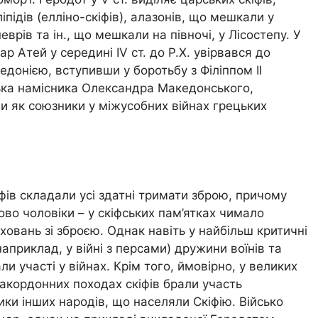
ліпідів (елліно-скіфів), алазонів, що мешкали у
врів та ін., що мешкали на півночі, у Лісостепу. У
цар Атей у середині IV ст. до Р.Х. увірвався до
донією, вступивши у боротьбу з Філіппом ІІ
ька намісника Олександра Македонського,
али як союзники у міжусобних війнах грецьких
іфів складали усі здатні тримати зброю, причому
ово чоловіки – у скіфських пам’ятках чимало
ховань зі зброєю. Однак навіть у найбільш критичні
априклад, у війні з персами) дружини воїнів та
ли участі у війнах. Крім того, ймовірно, у великих
закордонних походах скіфів брали участь
ки інших народів, що населяли Скіфію. Військо