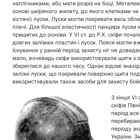
наплічниками, або мати розріз на боці. Метале
основі шкіряного жилету, до якого клепками чи 
кістяні) луски. Луски могли покривати весь обл
плечі. Для більшої еластичності панцира луски 
пришитих до основи. У VI ст. до Р.Х. скіфи поч
довгих залізних пластин і лусок. Пояси могли в
Існування у ранній період захисту ніг не довед
мало, вочевидь скіфи використовували щити з ор
збереглися до нашого часу. Однак відомі знахідк
залізні луски, що покривали поверхню щита под
використовували також засоби для захисту бойо
З кінця VI 
скіфів Пів
період все
перебирают
періоду зн
України. З