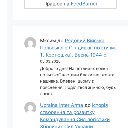
Працює на
FeedBurner
Мксим
до
Рядовий Війська
Польського (1-ї дивізії піхоти ім.
Т. Костюшка). Весна 1944 р.
05.03.2026
Доброго дня! На петлицях вояка
польської частини блакитно-жовта
нашивка. Впевен, цьому є
пояснення. Поділіться зі мною, будь
ласка.
Ucraina Inter Arma
до
Історія
створення та розвитку
Командування Сил логістики
Збройних Сил України