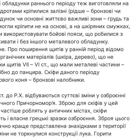
ві обладунки раннього періоду теж виготовляли на
дротами кріпилися залізні (рідше – бронзові чи
адунок чи основні життєво важливі зони – грудь та
могли кріпити не на основі, а на шкіряних смужках,
али використовувати бойові пояси, що робилися з
живати і без іншого металевого обладунку.
ене. Про поширення щитів у ранній період відомо
ганічних матеріалів (шкіра, дерево), що не
и щитів VII – VI ст., що мали металеві частини –
ібно до панцира. Скіфи даного періоду
вого коня – бронзові налобники.
ст. до Р.Х. відбуваються суттєві зміни у озброєнні
нічного Причорномор’я. Зброю для скіфів у цей
 частіше роблять у античних містах, скіфи
ь і власне грецькі зразки озброєння. Зброя цього
ачно краще представлена знахідками з території
міни не торкнулися конструкції лука. Горити