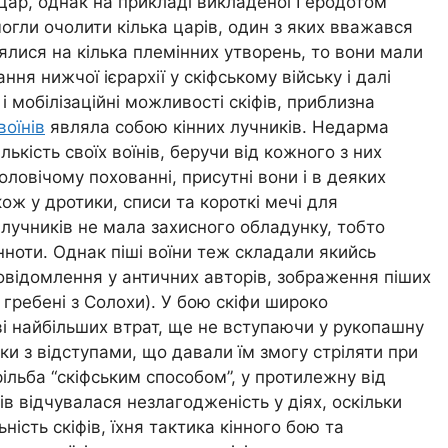
ар, однак на прикладі викладеної Геродотом
 могли очолити кілька царів, один з яких вважався
ялися на кілька племінних утворень, то вони мали
ння нижчої ієрархії у скіфському війську і далі
 мобілізаційні можливості скіфів, приблизна
воїнів
являла собою кінних лучників. Недарма
лькість своїх воїнів, беручи від кожного з них
оловічому похованні, присутні вони і в деяких
ож у дротики, списи та короткі мечі для
лучників не мала захисного обладунку, тобто
інноти. Однак піші воїни теж складали якийсь
 повідомлення у античних авторів, зображення піших
у гребені з Солохи). У бою скіфи широко
ві найбільших втрат, ще не вступаючи у рукопашну
ки з відступами, що давали їм змогу стріляти при
трільба “скіфським способом”, у протилежну від
ів відчувалася незлагодженість у діях, оскільки
ність скіфів, їхня тактика кінного бою та