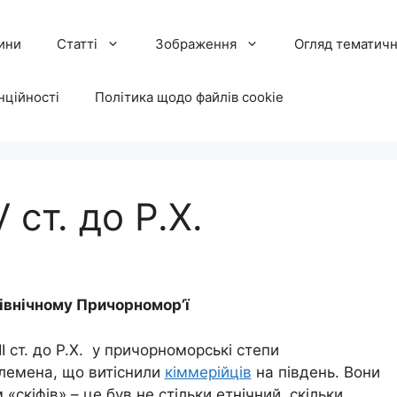
ини
Статті
Зображення
Огляд тематичн
нційності
Політика щодо файлів cookie
V ст. до Р.Х.
Північному Причорномор’ї
II ст. до Р.Х. у причорноморські степи
лемена, що витіснили
кіммерійців
на південь. Вони
 «скіфів» – це був не стільки етнічний, скільки