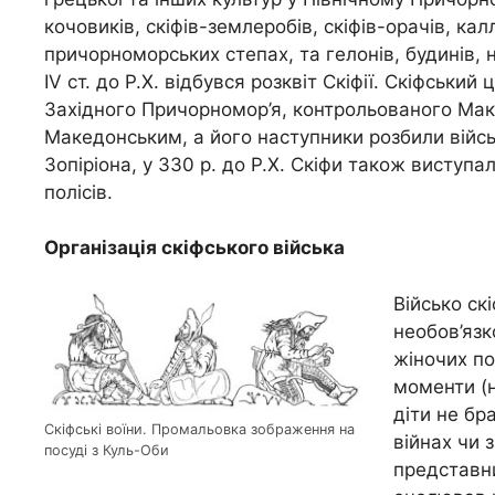
кочовиків, скіфів-землеробів, скіфів-орачів, кал
причорноморських степах, та гелонів, будинів, не
IV ст. до Р.Х. відбувся розквіт Скіфії. Скіфський 
Західного Причорномор’я, контрольованого Маке
Македонським, а його наступники розбили війс
Зопіріона, у 330 р. до Р.Х. Скіфи також виступ
полісів.
Організація скіфського війська
Військо ск
необов’язк
жіночих по
моменти (н
діти не бра
Скіфські воїни. Промальовка зображення на
війнах чи 
посуді з Куль-Оби
представни