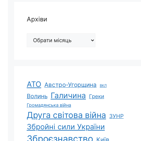
Архіви
Архіви
АТО
Австро-Угорщина
ВКЛ
Галичина
Волинь
Греки
Громадянська війна
Друга світова війна
ЗУНР
Збройні сили України
Зброєзнавство
Київ