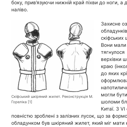
боку, прив’язуючи нижній край піхви до ноги, а
наліво.
Захисне оз
обладунків
скіфських
Вони мали 
тягнулося 
верхівки ш
краю (інко
до яких кр
оформлювал
напотиличн
могли бути
Скіфський шкіряний жилет. Реконструкція М.
шоломи бли
Гореліка [1]
Китаї. З V
повністю зроблені з залізних лусок, що за фор
обладунком був шкіряний жилет, який міг мати 