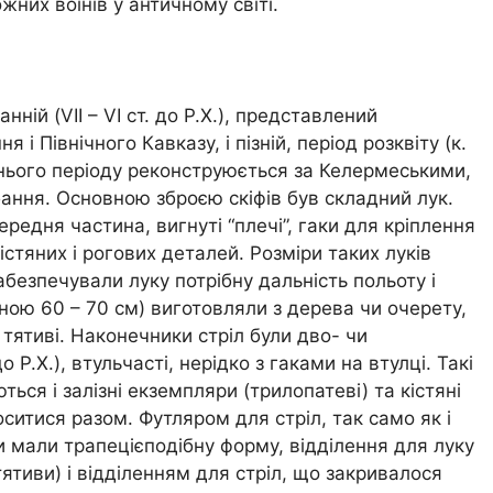
них воїнів у античному світі.
нній (VII – VI ст. до Р.Х.), представлений
 Північного Кавказу, і пізній, період розквіту (к.
раннього періоду реконструюється за Келермеськими,
ння. Основною зброєю скіфів був складний лук.
середня частина, вигнуті “плечі”, гаки для кріплення
кістяних і рогових деталей. Розміри таких луків
безпечували луку потрібну дальність польоту і
иною 60 – 70 см) виготовляли з дерева чи очерету,
тятиві. Наконечники стріл були дво- чи
о Р.Х.), втульчасті, нерідко з гаками на втулці. Такі
ься і залізні екземпляри (трилопатеві) та кістяні
оситися разом. Футляром для стріл, так само як і
ни мали трапецієподібну форму, відділення для луку
ятиви) і відділенням для стріл, що закривалося