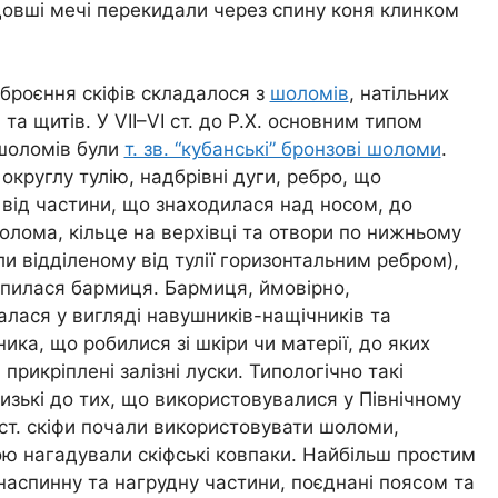
 довші мечі перекидали через спину коня клинком
броєння скіфів складалося з
шоломів
, натільних
 та щитів. У VII–VI ст. до Р.Х. основним типом
 шоломів були
т. зв. “кубанські” бронзові шоломи
.
округлу тулію, надбрівні дуги, ребро, що
від частини, що знаходилася над носом, до
олома, кільце на верхівці та отвори по нижньому
ли відділеному від тулії горизонтальним ребром),
іпилася бармиця. Бармиця, ймовірно,
ася у вигляді навушників-нащічників та
ика, що робилися зі шкіри чи матерії, до яких
 прикріплені залізні луски. Типологічно такі
зькі до тих, що використовувалися у Північному
I ст. скіфи почали використовувати шоломи,
мою нагадували скіфські ковпаки. Найбільш простим
наспинну та нагрудну частини, поєднані поясом та