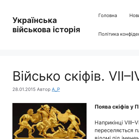
Перейти
до
Головна
Нов
Українська
вмісту
військова історія
Політика конфіде
Військо скіфів. VII–I
28.01.2015
Автор
A_P
Поява скіфів у 
Наприкінці VIII–V
переселяється п
відомі під іменем