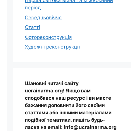
Перша світова війна та міжвоєнний
період
Середньовіччя
Статті
Фотореконструкція
Художні реконструкції
Шановні читачі сайту
ucrainarma.org! Якщо вам
сподобався наш ресурс і ви маєте
бажання доповнити його своїми
статтями або іншими матеріалами
подібної тематики, пишіть будь-
ласка на email: info@ucrainarma.org