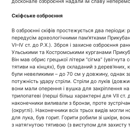
досконале озброєння надали їм славу неперемож
Скіфське озброєння
В озброєнні скіфів простежується два періоди: ра
передусім археологічними пам’ятками Прикубання і
VІ–IV ст. до Р.Х.). Зброя і захисне озброєння 
Ульськими та Костромськими курганами Прикуба
Він мав обрис грецької літери “сігма” (увігнута 
тятиви на кінцях), був складаний з дерев’яних, 
були невеликими – до 70 см у довжину, однак за
потужність удару стріли. Стріли до луків (довж
вони мали оперення і вушка для закріплення на 
трилопатеві (перші більш характерні для VII ст. д
наконечники виливали з бронзи, проте зустрічают
(округлі). Наконечники всіх трьох видів могли н
для лука, був горит. Горити робили зі шкіри, во
з натягнутою тятивою (з виступом для захисту т