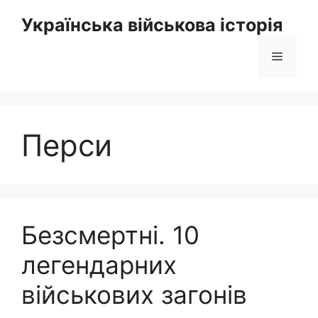
Перейти
Українська військова історія
до
вмісту
Меню
Перси
Безсмертні. 10
легендарних
військових загонів