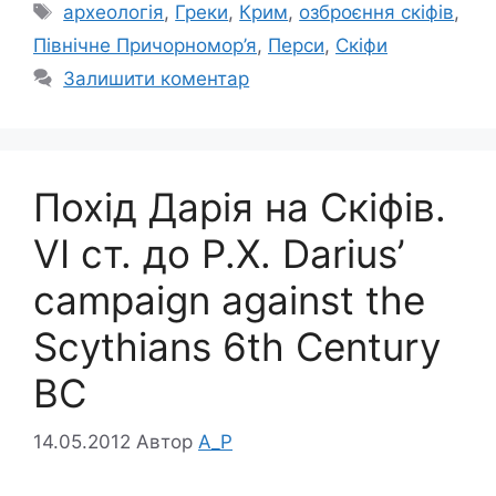
Позначки
археологія
,
Греки
,
Крим
,
озброєння скіфів
,
Північне Причорномор’я
,
Перси
,
Скіфи
Залишити коментар
Похід Дарія на Скіфів.
VI ст. до Р.Х. Darius’
campaign against the
Scythians 6th Century
BC
14.05.2012
Автор
A_P