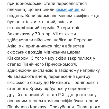
причорноморські степи переселяється
племена, що витіснили
кіммерійців
на
південь. Вони відомі під іменем «скіфів» – це
був не стільки етнічний, скільки
етнополітичний термін. З території
Закавказзя у 70-х рр. VII ст. скіфи
здійснювали військові набіги на Передню
Азію, які припинилися після вбивства
скіфських вождів мідійським царем
Кіаксаром. З того часу скіфи закріпилися у
степах Північного Причорномор’я,
здійснюючи експансію в західному напрямку.
Як вважають вчені, перенесення центру
скіфського союзу до Нижнього Подніпров’я і
степового Криму відбулося у середині –
другій половині VI ст. до Р.Х., до цього часу
основним місцем кочівок скіфів були терени
Північного Кавказу і Прикубання. Після цього