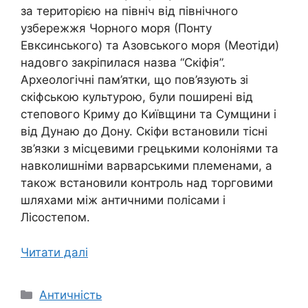
за територією на північ від північного
узбережжя Чорного моря (Понту
Евксинського) та Азовського моря (Меотіди)
надовго закріпилася назва “Скіфія”.
Археологічні пам’ятки, що пов’язують зі
скіфською культурою, були поширені від
степового Криму до Київщини та Сумщини і
від Дунаю до Дону. Скіфи встановили тісні
зв’язки з місцевими грецькими колоніями та
навколишніми варварськими племенами, а
також встановили контроль над торговими
шляхами між античними полісами і
Лісостепом.
Читати далі
Категорії
Античність