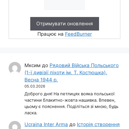
Працює на
FeedBurner
Мксим
до
Рядовий Війська Польського
(1-ї дивізії піхоти ім. Т. Костюшка).
Весна 1944 р.
05.03.2026
Доброго дня! На петлицях вояка польської
частини блакитно-жовта нашивка. Впевен,
цьому є пояснення. Поділіться зі мною, будь
ласка.
Ucraina Inter Arma
до
Історія створення