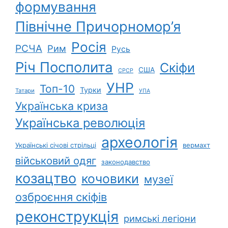
формування
Північне Причорномор’я
Росія
РСЧА
Рим
Русь
Річ Посполита
Скіфи
США
СРСР
УНР
Топ-10
Турки
Татари
УПА
Українська криза
Українська революція
археологія
Українські січові стрільці
вермахт
військовий одяг
законодавство
козацтво
кочовики
музеї
озброєння скіфів
реконструкція
римські легіони