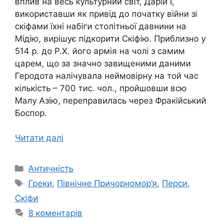
вплив на весь культурний світ, Дарій І,
використавши як привід до початку війни зі
скіфами їхні набіги столітньої давнини на
Мідію, вирішує підкорити Скіфію. Приблизно у
514 р. до Р.Х. його армія на чолі з самим
царем, що за значно завищеними даними
Геродота налічувала неймовірну на той час
кількість – 700 тис. чол., пройшовши всю
Малу Азію, переправилась через Фракійський
Боспор.
Читати далі
Категорії
Античність
Позначки
Греки
,
Північне Причорномор’я
,
Перси
,
Скіфи
8 коментарів