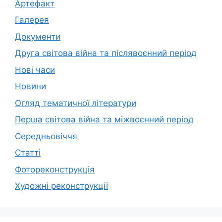
Артефакт
Галерея
Документи
Друга світова війна та післявоєнний період
Нові часи
Новини
Огляд тематичної літератури
Перша світова війна та міжвоєнний період
Середньовіччя
Статті
Фотореконструкція
Художні реконструкції