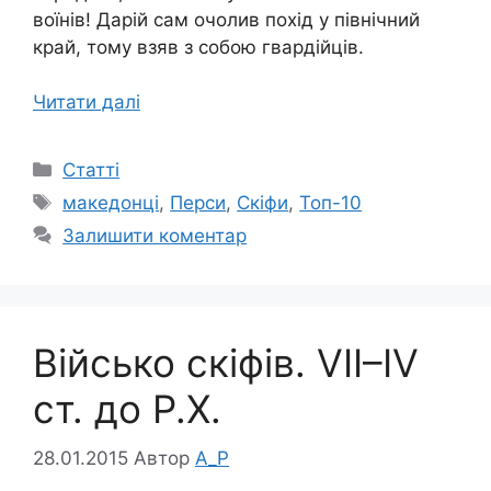
воїнів! Дарій сам очолив похід у північний
край, тому взяв з собою гвардійців.
Читати далі
Категорії
Статті
Позначки
македонці
,
Перси
,
Скіфи
,
Топ-10
Залишити коментар
Військо скіфів. VII–IV
ст. до Р.Х.
28.01.2015
Автор
A_P