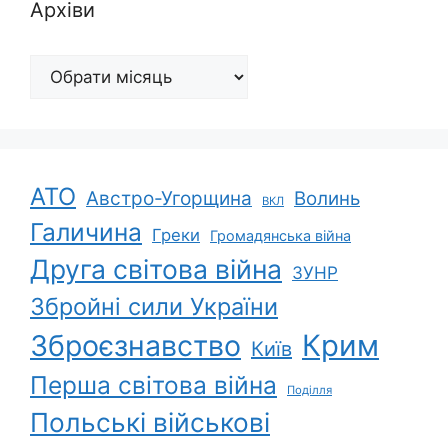
Архіви
Архіви
АТО
Австро-Угорщина
Волинь
ВКЛ
Галичина
Греки
Громадянська війна
Друга світова війна
ЗУНР
Збройні сили України
Зброєзнавство
Крим
Київ
Перша світова війна
Поділля
Польські військові