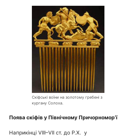
Скіфські воїни на золотому гребені з
кургану Солоха.
Поява скіфів у Північному Причорномор’ї
Наприкінці VIII–VII ст. до Р.Х. у