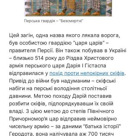
Перська гвардія – “Безсмертні”
Цей загін, одна назва якого лякала ворога,
був особистою гвардією “царя царів” –
правителя Персії. Він також побував в Україні
– близько 514 року до Різдва Христового
армія перського царя Дарія І Гістаспа
відправилася у
похід проти непокірних скіфів
.
Привід до війни був надуманим – скіфські
набіги на перські володіння столітньої
давнини. Метою походу Дарій поставив
розбити скіфів, підпорядкувавши їх своїй
владі. З цією метою до степів Північного
Причорномор’я цар відправив неймовірно
чисельну армію – за даними “батька історії”
Геродота, вона налічувала аж 700 тисяч