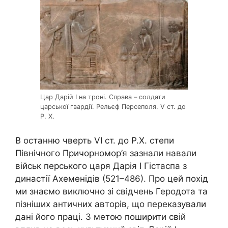
Цар Дарій І на троні. Справа – солдати
царської гвардії. Рельєф Персеполя. V ст. до
Р. Х.
В останню чверть VI ст. до Р.Х. степи
Північного Причорномор’я зазнали навали
військ перського царя Дарія І Гістаспа з
династії Ахеменідів (521–486). Про цей похід
ми знаємо виключно зі свідчень Геродота та
пізніших античних авторів, що переказували
дані його праці. З метою поширити свій