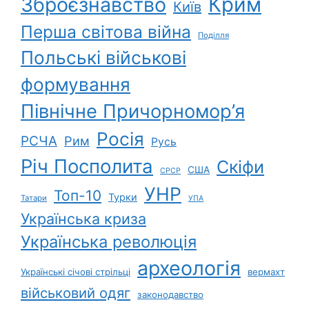
Зброєзнавство
Крим
Київ
Перша світова війна
Поділля
Польські військові
формування
Північне Причорномор’я
Росія
РСЧА
Рим
Русь
Річ Посполита
Скіфи
США
СРСР
УНР
Топ-10
Турки
Татари
УПА
Українська криза
Українська революція
археологія
Українські січові стрільці
вермахт
військовий одяг
законодавство