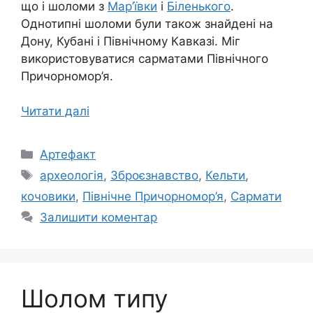
що і шоломи з
Мар’ївки
і
Біленького
.
Однотипні шоломи були також знайдені на
Дону, Кубані і Північному Кавказі. Міг
використовуватися сарматами Північного
Причорномор’я.
Читати далі
Категорії
Артефакт
Позначки
археологія
,
Зброєзнавство
,
Кельти
,
кочовики
,
Північне Причорномор’я
,
Сармати
Залишити коментар
Шолом типу