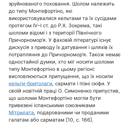
зруйнованого поховання. Шолом належить
до типу Монтефортіно, які
використовувалися кельтами та їх сусідами
протягом IV–I ст. до Р.Х. Зокрема, такі
шоломи відомі і з території Північного
Причорномор’я. У фаховій літературі існує
дискусія з приводу їх датування і шляхів їх
потрапляння до Причорномор’я. Також немає
одностайної думки, хто міг носити шоломи
типу Монтефортіно в цьому регіоні:
висловлюються припущення, що їх носили
кельти-бритолаги
, сармати і пізні скіфи. У
своїй новітній праці О. Симоненко припустив,
що шоломи Монтефортіно могли бути
привезені іспанськими союзниками
Мітридата
, подарованими чи проданими
галатам або сарматам [10, с. 166].