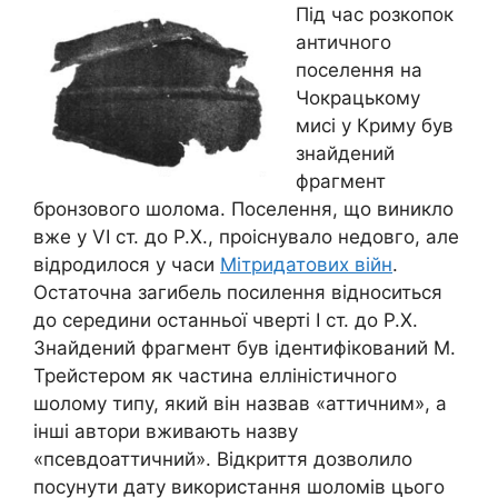
Під час розкопок
античного
поселення на
Чокрацькому
мисі у Криму був
знайдений
фрагмент
бронзового шолома. Поселення, що виникло
вже у VI ст. до Р.Х., проіснувало недовго, але
відродилося у часи
Мітридатових війн
.
Остаточна загибель посилення відноситься
до середини останньої чверті І ст. до Р.Х.
Знайдений фрагмент був ідентифікований М.
Трейстером як частина елліністичного
шолому типу, який він назвав «аттичним», а
інші автори вживають назву
«псевдоаттичний». Відкриття дозволило
посунути дату використання шоломів цього