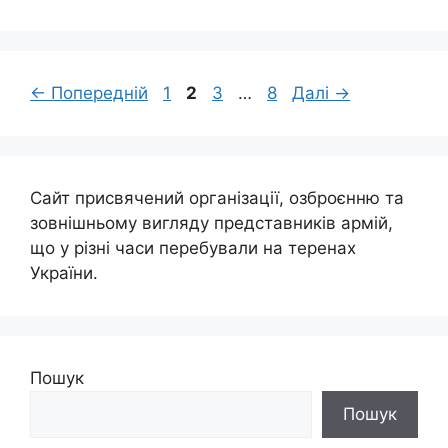
Сторінка
Сторінка
Сторінка
Сторінка
←
Попередній
1
2
3
…
8
Далі
→
Сайт присвячений організації, озброєнню та
зовнішньому вигляду представників армій,
що у різні часи перебували на теренах
України.
Пошук
Пошук