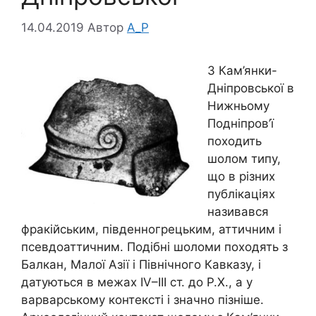
14.04.2019
Автор
A_P
З Кам’янки-
Дніпровської в
Нижньому
Подніпров’ї
походить
шолом типу,
що в різних
публікаціях
називався
фракійським, південногрецьким, аттичним і
псевдоаттичним. Подібні шоломи походять з
Балкан, Малої Азії і Північного Кавказу, і
датуються в межах IV–III ст. до Р.Х., а у
варварському контексті і значно пізніше.