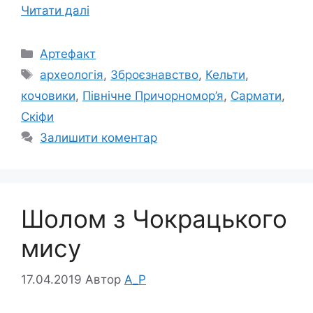
Читати далі
Категорії
Артефакт
Позначки
археологія
,
Зброєзнавство
,
Кельти
,
кочовики
,
Північне Причорномор’я
,
Сармати
,
Скіфи
Залишити коментар
Шолом з Чокрацького
мису
17.04.2019
Автор
A_P