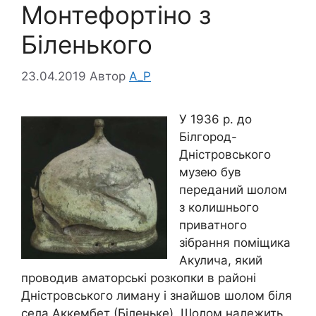
Монтефортіно з
Біленького
23.04.2019
Автор
A_P
У 1936 р. до
Білгород-
Дністровського
музею був
переданий шолом
з колишнього
приватного
зібрання поміщика
Акулича, який
проводив аматорські розкопки в районі
Дністровського лиману і знайшов шолом біля
села Аккембет (Біленьке). Шолом належить