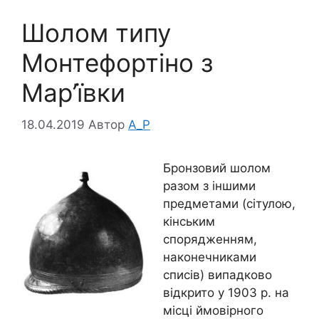
Шолом типу
Монтефортіно з
Мар’ївки
18.04.2019
Автор
A_P
Бронзовий шолом
разом з іншими
предметами (сітулою,
кінським
спорядженням,
наконечниками
списів) випадково
відкрито у 1903 р. на
місці ймовірного