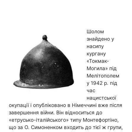
Шолом
знайдено у
насипу
кургану
«Токмак-
Могила» під
Мелітополем
у 1942 р. під
час
нацистської
окупації і опубліковано в Німеччині вже після
завершення війни. Він відноситься до
«етрусько-італійського» типу Монтефортіно,
що за О. Симоненком входить до тієї ж групи,