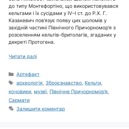
до типу Монтефортіно, що використовувався
кельтами і їх сусідами у IV–I ст. до Р.Х. Г.
Казакевич пов’язує появу цих шоломів у
західній частині Північного Причорномор’я з
розселенням кельтів-бритолагів, згаданих у
декреті Протогена.
Читати далі
Категорії
Артефакт
Позначки
археологія
,
Зброєзнавство
,
Кельти
,
кочовики
,
музеї
,
Північне Причорномор’я
,
Сармати
Залишити коментар