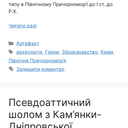
типу в Північному Причорномор’ї до І ст. до
Р.Х.
Читати далі
Категорії
Артефакт
Позначки
археологія
,
Греки
,
Зброєзнавство
,
Крим
,
Північне Причорномор’я
Залишити коментар
Псевдоаттичний
шолом з Кам’янки-
Дніпровської