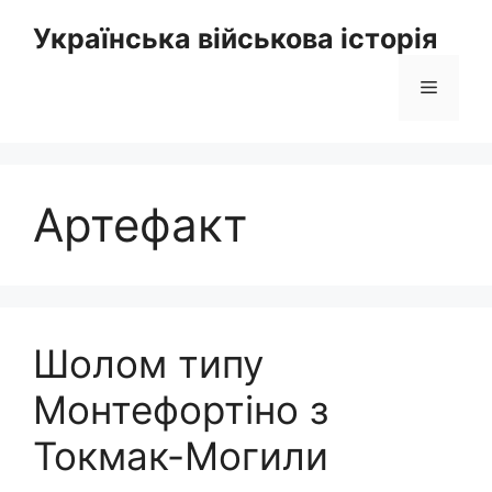
Перейти
Українська військова історія
до
вмісту
Меню
Артефакт
Шолом типу
Монтефортіно з
Токмак-Могили