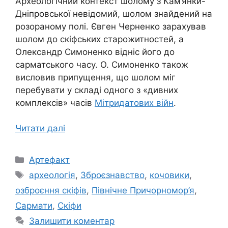
Археологічний контекст шолому з Кам’янки-
Дніпровської невідомий, шолом знайдений на
розораному полі. Євген Черненко зарахував
шолом до скіфських старожитностей, а
Олександр Симоненко відніс його до
сарматського часу. О. Симоненко також
висловив припущення, що шолом міг
перебувати у складі одного з «дивних
комплексів» часів
Мітридатових війн
.
Читати далі
Категорії
Артефакт
Позначки
археологія
,
Зброєзнавство
,
кочовики
,
озброєння скіфів
,
Північне Причорномор’я
,
Сармати
,
Скіфи
Залишити коментар