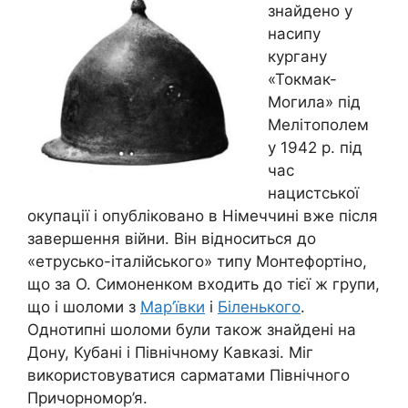
знайдено у
насипу
кургану
«Токмак-
Могила» під
Мелітополем
у 1942 р. під
час
нацистської
окупації і опубліковано в Німеччині вже після
завершення війни. Він відноситься до
«етрусько-італійського» типу Монтефортіно,
що за О. Симоненком входить до тієї ж групи,
що і шоломи з
Мар’ївки
і
Біленького
.
Однотипні шоломи були також знайдені на
Дону, Кубані і Північному Кавказі. Міг
використовуватися сарматами Північного
Причорномор’я.