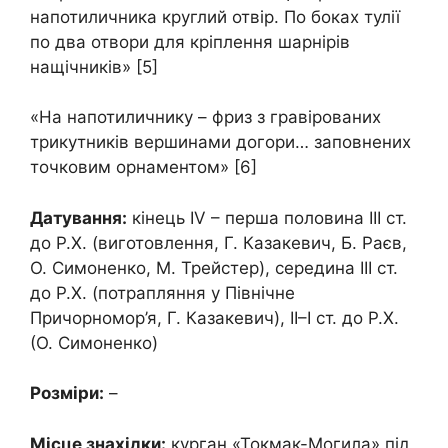
напотиличника круглий отвір. По боках тулії
по два отвори для кріплення шарнірів
нащічників» [5]
«На напотиличнику – фриз з гравірованих
трикутників вершинами догори… заповнених
точковим орнаментом» [6]
Датування:
кінець IV – перша половина ІІІ ст.
до Р.Х. (виготовлення, Г. Казакевич, Б. Раєв,
О. Симоненко, М. Трейстер), середина ІІІ ст.
до Р.Х. (потрапляння у Північне
Причорномор’я, Г. Казакевич), ІІ–І ст. до Р.Х.
(О. Симоненко)
Розміри:
–
Місце знахідки:
курган «Токмак-Могила» під