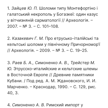
1.
Зайцев Ю. П.
Шоломи типу Монтефортіно і
галатський некрополь у Богазкеї: один казус
у вітчизняній сарматології // Археологія. –
2007. – № 3. – С. 101–108.
2.
Казакевич Г. М.
Про етрусько-італійські та
кельтські шоломи у північному Причорномор’ї
// Археологія. – 2009. – № 3. – С. 19–25.
3.
Раев Б. А., Симоненко А. В., Трейстер М.
Ю.
Этрусско-италийские и кельтские шлемы
в Восточной Европе // Древние памятники
Кубани. / Под ред. А. М. Ждановского, И. И.
Марченко. – Краснодар, 1990. – С. 129, рис.
40, 3.
4.
Симоненко А. В.
Римский импорт у