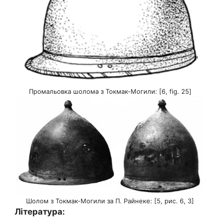
Промальовка шолома з Токмак-Могили: [6, fig. 25]
Шолом з Токмак-Могили за П. Райнеке: [5, рис. 6, 3]
Література: