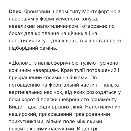
Опис:
бронзовий шолом типу Монтефортіно з
навершям у формі усіченого конуса,
невеликим напотиличником і отворами: по
боках для кріплення нащічників і на
напотиличнику – для кілець, в які вставлявся
підборідний ремінь.
«Шолом… з напівсферичною тулією і усічено-
конічним навершям. Край тулії потовщений і
прикрашений косими насічками. По
потовщенню на фронтальній частині – кілька
вертикальних насічок, від яких розходяться у
боки короткі пояски шевронного орнаменту.
Вище – два ряди врізних ліній. Напотиличник
неширокий, прикрашений гравірованими
трикутниками, вільне поле між якими
покрите косими насічками. В центрі