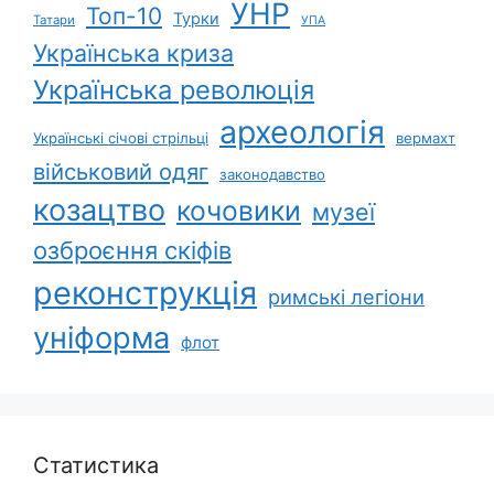
УНР
Топ-10
Турки
Татари
УПА
Українська криза
Українська революція
археологія
Українські січові стрільці
вермахт
військовий одяг
законодавство
козацтво
кочовики
музеї
озброєння скіфів
реконструкція
римські легіони
уніформа
флот
Статистика