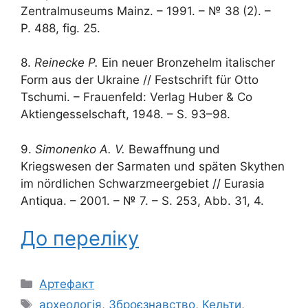
Zentralmuseums Mainz. – 1991. – № 38 (2). –
P. 488, fig. 25.
8.
Reinecke P.
Ein neuer Bronzehelm italischer
Form aus der Ukraine // Festschrift für Otto
Tschumi. – Frauenfeld: Verlag Huber & Co
Aktiengesselschaft, 1948. – S. 93–98.
9.
Simonenko A. V.
Bewaffnung und
Kriegswesen der Sarmaten und späten Skythen
im nördlichen Schwarzmeergebiet // Eurasia
Antiqua. – 2001. – № 7. – S. 253, Abb. 31, 4.
До переліку
Категорії
Артефакт
Позначки
археологія
,
Зброєзнавство
,
Кельти
,