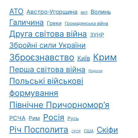
АТО
Австро-Угорщина
Волинь
ВКЛ
Галичина
Греки
Громадянська війна
Друга світова війна
ЗУНР
Збройні сили України
Зброєзнавство
Крим
Київ
Перша світова війна
Поділля
Польські військові
формування
Північне Причорномор’я
Росія
РСЧА
Рим
Русь
Річ Посполита
Скіфи
США
СРСР