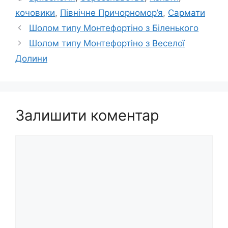
кочовики
,
Північне Причорномор’я
,
Сармати
Шолом типу Монтефортіно з Біленького
Шолом типу Монтефортіно з Веселої
Долини
Залишити коментар
Коментар