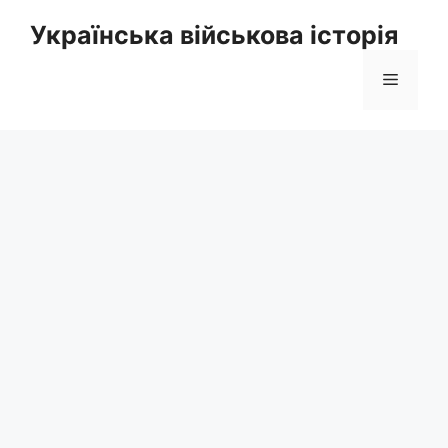
Перейти
Українська військова історія
до
вмісту
Меню