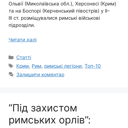
Ольвії (Миколаївська обл.), Херсонесі (Крим)
та на Боспорі (Керченський півострів) у ІІ–
ІІІ ст. розміщувалися римські військові
підрозділи.
Читати далі
Категорії
Статті
Позначки
Крим
,
Рим
,
римські легіони
,
Топ-10
Залишити коментар
“Під захистом
римських орлів”: