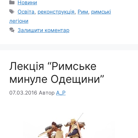
Категорії
Новини
Позначки
Освіта
,
реконструкція
,
Рим
,
римські
легіони
Залишити коментар
Лекція “Римське
минуле Одещини”
07.03.2016
Автор
A_P