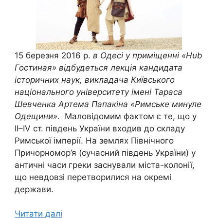
15 березня 2016 р.
в Одесі у приміщенні «Hub
Гостиная» відбудеться лекція кандидата
історичних наук, викладача Київського
національного університету імені Тараса
Шевченка Артема Папакіна «Римське минуле
Одещини».
Маловідомим фактом є те, що у
ІІ–IV ст. південь України входив до складу
Римської імперії. На землях Північного
Причорномор’я (сучасний південь України) у
античні часи греки заснували міста-колонії,
що невдовзі перетворилися на окремі
держави.
Читати далі