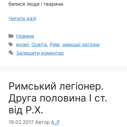
билися люди і тварини.
Читати далі
Категорії
Новини
Позначки
музеї
,
Освіта
,
Рим
,
римські легіони
Залишити коментар
Римський легіонер.
Друга половина І ст.
від Р.Х.
19.02.2017
Автор
A_P