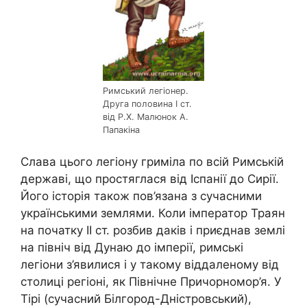
Римський легіонер.
Друга половина І ст.
від Р.Х. Малюнок А.
Папакіна
Слава цього легіону гриміла по всій Римській
державі, що простяглася від Іспанії до Сирії.
Його історія також пов’язана з сучасними
українськими землями. Коли імператор Траян
на початку ІІ ст. розбив даків і приєднав землі
на північ від Дунаю до імперії, римські
легіони з’явилися і у такому віддаленому від
столиці регіоні, як Північне Причорномор’я. У
Тірі (сучасний Білгород-Дністровський),