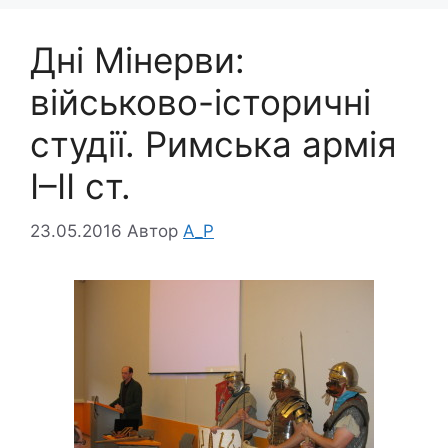
Дні Мінерви:
військово-історичні
студії. Римська армія
І–ІІ ст.
23.05.2016
Автор
A_P