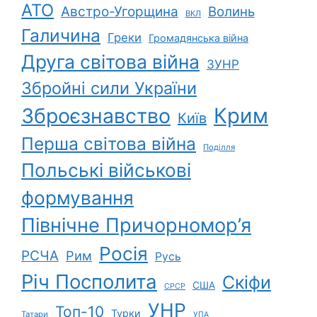
АТО
Австро-Угорщина
Волинь
ВКЛ
Галичина
Греки
Громадянська війна
Друга світова війна
ЗУНР
Збройні сили України
Зброєзнавство
Крим
Київ
Перша світова війна
Поділля
Польські військові
формування
Північне Причорномор’я
Росія
РСЧА
Рим
Русь
Річ Посполита
Скіфи
США
СРСР
УНР
Топ-10
Турки
Татари
УПА