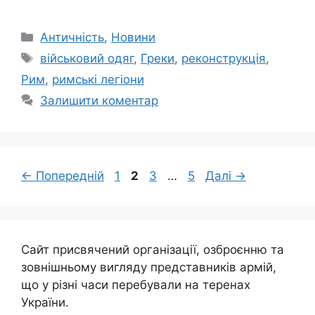
Категорії
Античність
,
Новини
Позначки
військовий одяг
,
Греки
,
реконструкція
,
Рим
,
римські легіони
Залишити коментар
Сторінка
Сторінка
Сторінка
Сторінка
←
Попередній
1
2
3
…
5
Далі
→
Сайт присвячений організації, озброєнню та
зовнішньому вигляду представників армій,
що у різні часи перебували на теренах
України.