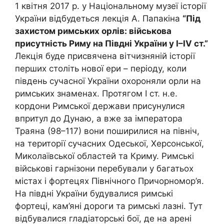
1 квітня 2017 р. у Національному музеї історії
України відбудеться лекція А. Папакіна
“Під
захистом римських орлів: військова
присутність Риму на Півдні України у І–IV ст.”
Лекція буде присвячена вітчизняній історії
перших століть нової ери – періоду, коли
південь сучасної України охороняли орли на
римських знаменах. Протягом І ст. н.е.
кордони Римської держави присунулися
впритул до Дунаю, а вже за імператора
Траяна (98–117) вони поширилися на північ,
на території сучасних Одеської, Херсонської,
Миколаївської областей та Криму. Римські
військові гарнізони перебували у багатьох
містах і фортецях Північного Причорномор’я.
На півдні України будувалися римські
фортеці, кам’яні дороги та римські лазні. Тут
відбувалися гладіаторські бої, де на арені