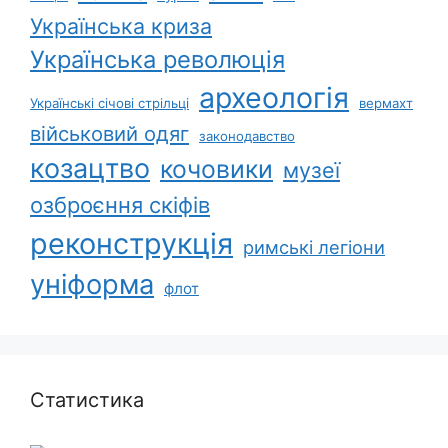
Українська криза
Українська революція
археологія
Українські січові стрільці
вермахт
військовий одяг
законодавство
козацтво
кочовики
музеї
озброєння скіфів
реконструкція
римські легіони
уніформа
флот
Статистика