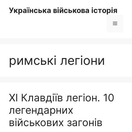
Перейти
Українська військова історія
до
вмісту
Меню
римські легіони
ХІ Клавдіїв легіон. 10
легендарних
військових загонів