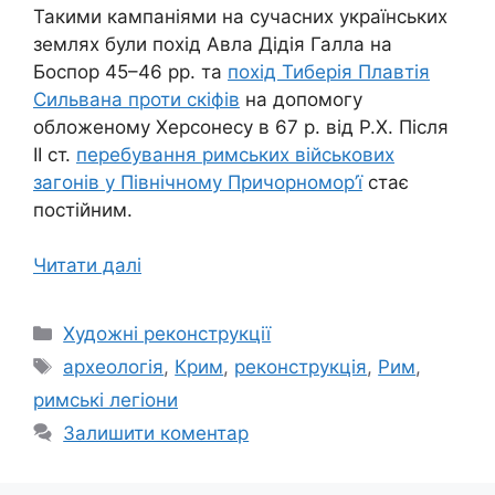
Такими кампаніями на сучасних українських
землях були похід Авла Дідія Галла на
Боспор 45–46 рр. та
похід Тиберія Плавтія
Сильвана проти скіфів
на допомогу
обложеному Херсонесу в 67 р. від Р.Х. Після
ІІ ст.
перебування римських військових
загонів у Північному Причорномор’ї
стає
постійним.
Читати далі
Категорії
Художні реконструкції
Позначки
археологія
,
Крим
,
реконструкція
,
Рим
,
римські легіони
Залишити коментар