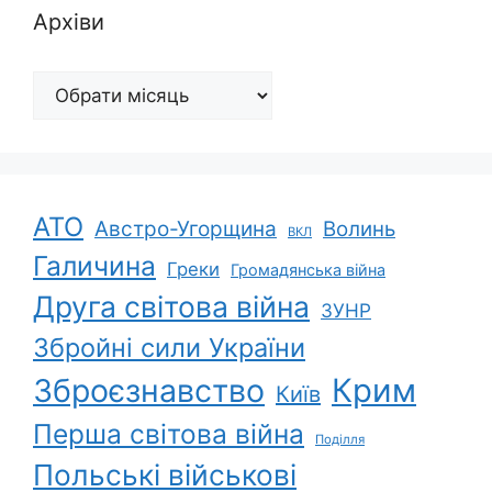
Архіви
Архіви
АТО
Австро-Угорщина
Волинь
ВКЛ
Галичина
Греки
Громадянська війна
Друга світова війна
ЗУНР
Збройні сили України
Зброєзнавство
Крим
Київ
Перша світова війна
Поділля
Польські військові