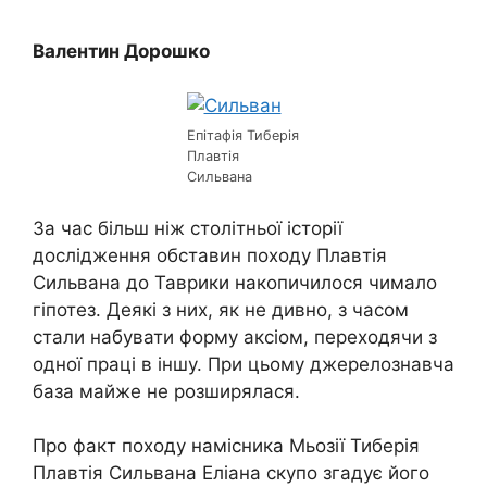
Валентин Дорошко
Епітафія Тиберія
Плавтія
Сильвана
За час більш ніж столітньої історії
дослідження обставин походу Плавтія
Сильвана до Таврики накопичилося чимало
гіпотез. Деякі з них, як не дивно, з часом
стали набувати форму аксіом, переходячи з
одної праці в іншу. При цьому джерелознавча
база майже не розширялася.
Про факт походу намісника Мьозії Тиберія
Плавтія Сильвана Еліана скупо згадує його