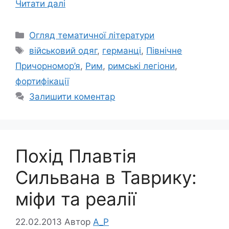
Читати далі
Категорії
Огляд тематичної літератури
Позначки
військовий одяг
,
германці
,
Північне
Причорномор’я
,
Рим
,
римські легіони
,
фортифікації
Залишити коментар
Похід Плавтія
Сильвана в Таврику:
міфи та реалії
22.02.2013
Автор
A_P