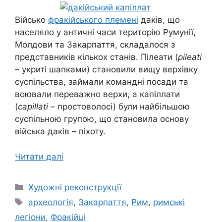
Військо
фракійського племені
даків, що
населяло у античні часи територію Румунії,
Молдови та Закарпаття, складалося з
представників кількох станів. Пілеати (
pileati
– укриті шапками) становили вищу верхівку
суспільства, займали командні посади та
воювали переважно верхи, а капіллати
(
capillati
– простоволосі) були найбільшою
суспільною групою, що становила основу
війська даків – піхоту.
Читати далі
Категорії
Художні реконструкції
Позначки
археологія
,
Закарпаття
,
Рим
,
римські
легіони
,
Фракійці