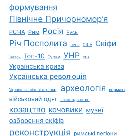
формування
Північне Причорномор’я
Росія
РСЧА
Рим
Русь
Річ Посполита
Скіфи
США
СРСР
УНР
Топ-10
Турки
Татари
УПА
Українська криза
Українська революція
археологія
Українські січові стрільці
вермахт
військовий одяг
законодавство
козацтво
кочовики
музеї
озброєння скіфів
реконструкція
римські легіони