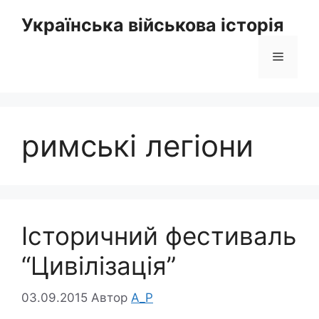
Перейти
Українська військова історія
до
вмісту
Меню
римські легіони
Історичний фестиваль
“Цивілізація”
03.09.2015
Автор
A_P