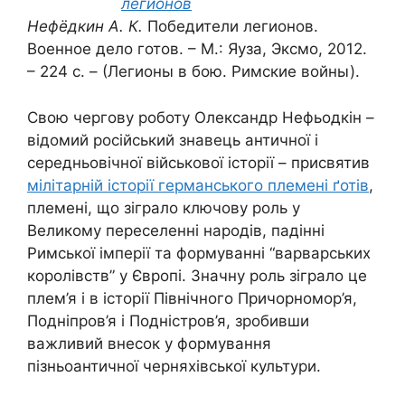
Нефёдкин А. К
.
Победители легионов.
Военное дело готов. – М.: Яуза, Эксмо, 2012.
– 224 с. – (Легионы в бою. Римские войны).
Свою чергову роботу Олександр Нефьодкін –
відомий російський знавець античної і
середньовічної військової історії – присвятив
мілітарній історії германського племені ґотів
,
племені, що зіграло ключову роль у
Великому переселенні народів, падінні
Римської імперії та формуванні “варварських
королівств” у Європі. Значну роль зіграло це
плем’я і в історії Північного Причорномор’я,
Подніпров’я і Подністров’я, зробивши
важливий внесок у формування
пізньоантичної черняхівської культури.