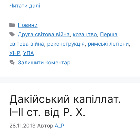
Читати далі
Категорії
Новини
Позначки
Друга світова війна
,
козацтво
,
Перша
світова війна
,
реконструкція
,
римські легіони
,
УНР
,
УПА
Залишити коментар
Дакійський капіллат.
І–ІІ ст. від Р. Х.
28.11.2013
Автор
A_P