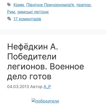
Позначки
Крим
,
Північне Причорномор’я
,
прапор
,
Рим
,
римські легіони
17 коментарів
Нефёдкин А.
Победители
легионов. Военное
дело готов
04.03.2013
Автор
A_P