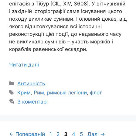
епітафія з Тібур [CIL, XIV, 3608]. У вітчизняній
і західній історіографії саме існування цього
походу викликає сумніви. Головний доказ, від
якого відштовхувалися всі історичні
реконструкції цієї події, до недавнього часу
не викликало сумнівів – участь моряків і
кораблів равеннської ескадри.
Читати далі
Категорії
Античність
Позначки
Крим
,
Рим
,
римські легіони
,
флот
3 коментарі
Сторінка
Сторінка
Сторінка
Сторінка
Сторінка
←
Попередній
1
2
3
4
5
Далі
→