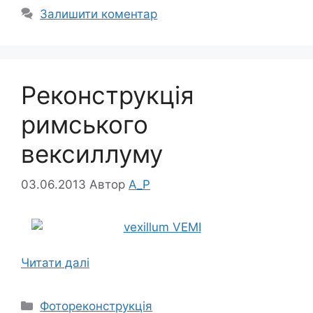
Залишити коментар
Реконструкція
римського
вексиллуму
03.06.2013
Автор
A_P
Читати далі
Категорії
Фотореконструкція