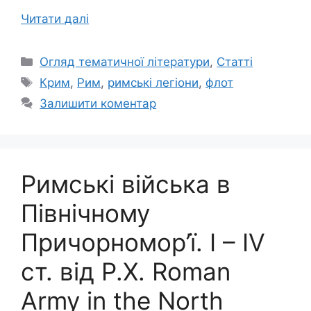
Читати далі
Категорії
Огляд тематичної літератури
,
Статті
Позначки
Крим
,
Рим
,
римські легіони
,
флот
Залишити коментар
Римські війська в
Північному
Причорномор’ї. І – IV
ст. від Р.Х. Roman
Army in the North