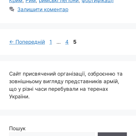
Крим
,
Рим
,
римські легіони
,
фортифікації
Залишити коментар
Сторінка
Сторінка
Сторінка
←
Попередній
1
…
4
5
Сайт присвячений організації, озброєнню та
зовнішньому вигляду представників армій,
що у різні часи перебували на теренах
України.
Пошук