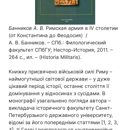
Банников А. В.
Римская армия в IV столетии
(от Константина до Феодосия) /
А. В. Банников. – СПб.: Филологический
факультет СПбГУ; Нестор-История, 2011. –
264 с., ил. – (Historia Militaris).
Книжку присвячено військовій силі Риму –
наймогутнішої світової держави – у дуже
цікавий період історії, останнє століття її
домінування у відносинах з сусідами. В
монографії узагальнено погляди автора –
викладача історичного факультету Санкт-
Петербурзького державного університету,
відомі за його попередніми статтями [1, 2, 3,
4]. У Главі I розглядається контроверсійне