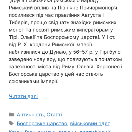
“друга і союзника римського народу”.
Римський вплив на Північне Причормонор’я
посилився під час правління Августа і
Тиберія, прощо свідчать знахідки римських
монет та посвят римським імператорам у
Тірі, Ольвії та Боспорському царстві. У І ст.
від Р. Х. кордони Римської імперії
наблизилися до Дунаю, у 56–57 р. у Тірі було
заведено нову еру, що пов’язують з початком
залежності міста від Риму. Ольвія, Херсонес і
Боспорське царство у цей час стають
союзниками імперії.
Читати далі
Категорії
Античність
,
Статті
Позначки
Боспорське царство
,
військовий одяг
,