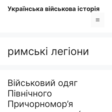
Перейти
Українська військова історія
до
вмісту
Меню
римські легіони
Військовий одяг
Північного
Причорномор’я