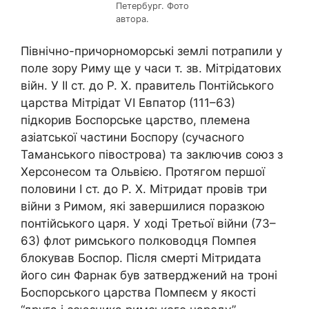
Петербург. Фото
автора.
Північно-причорноморські землі потрапили у
поле зору Риму ще у часи т. зв. Мітрідатових
війн. У ІІ ст. до Р. Х. правитель Понтійського
царства Мітрідат VI Евпатор (111–63)
підкорив Боспорське царство, племена
азіатської частини Боспору (сучасного
Таманського півострова) та заключив союз з
Херсонесом та Ольвією. Протягом першої
половини І ст. до Р. Х. Мітридат провів три
війни з Римом, які завершилися поразкою
понтійського царя. У ході Третьої війни (73–
63) флот римського полководця Помпея
блокував Боспор. Після смерті Мітридата
його син Фарнак був затверджений на троні
Боспорського царства Помпеєм у якості