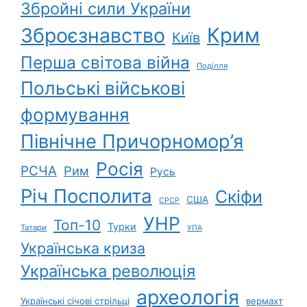
Збройні сили України
Зброєзнавство
Крим
Київ
Перша світова війна
Поділля
Польські військові
формування
Північне Причорномор’я
Росія
РСЧА
Рим
Русь
Річ Посполита
Скіфи
США
СРСР
УНР
Топ-10
Турки
Татари
УПА
Українська криза
Українська революція
археологія
Українські січові стрільці
вермахт