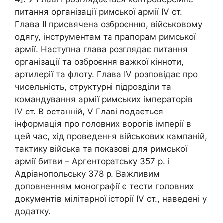
питання організації римської армії IV ст.
Глава II присвячена озброєнню, військовому
одягу, інструментам та прапорам римської
армії. Наступна глава розглядає питання
організації та озброєння важкої кінноти,
артилерії та флоту. Глава IV розповідає про
чисельність, структурні підрозділи та
командування армії римських імператорів
IV ст. В останній, V Главі подається
інформація про головних ворогів імперії в
цей час, хід проведення військових кампаній,
тактику війська та показові для римської
армії битви – Аргенторатську 357 р. і
Адріанопольську 378 р. Важливим
доповненням монографії є тести головних
документів мілітарної історії IV ст., наведені у
додатку.