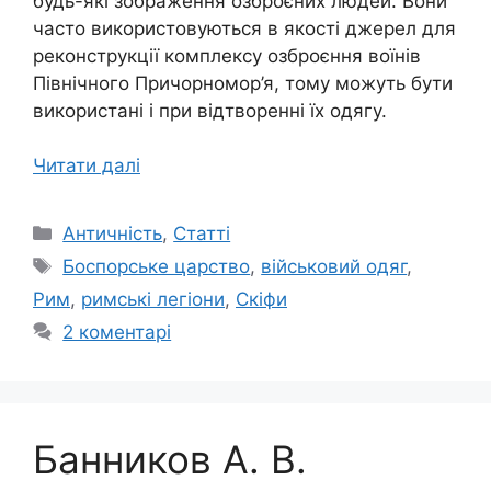
будь-які зображення озброєних людей. Вони
часто використовуються в якості джерел для
реконструкції комплексу озброєння воїнів
Північного Причорномор’я, тому можуть бути
використані і при відтворенні їх одягу.
Читати далі
Категорії
Античність
,
Статті
Позначки
Боспорське царство
,
військовий одяг
,
Рим
,
римські легіони
,
Скіфи
2 коментарі
Банников А. В.