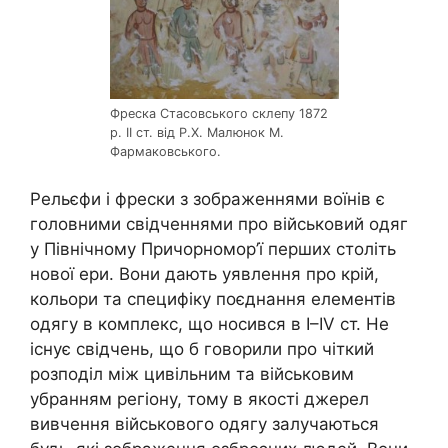
Фреска Стасовського склепу 1872
р. ІІ ст. від Р.Х. Малюнок М.
Фармаковського.
Рельєфи і фрески з зображеннями воїнів є
головними свідченнями про військовий одяг
у Північному Причорномор’ї перших століть
нової ери. Вони дають уявлення про крій,
кольори та специфіку поєднання елементів
одягу в комплекс, що носився в І–IV ст. Не
існує свідчень, що б говорили про чіткий
розподіл між цивільним та військовим
убранням регіону, тому в якості джерел
вивчення військового одягу залучаються