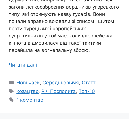
загони легкоозброєних вершників угорського
типу, які отримують назву гусарів. Вони
почали вправно воювали зі списом і щитом
проти турецьких і європейських
супротивників у той час, коли європейська
кіннота відмовилася від такої тактики і
перейшла на вогнепальну зброю.
Читати далі
Категорії
Нові часи
,
Середньовіччя
,
Статті
Позначки
козацтво
,
Річ Посполита
,
Топ-10
1 коментар