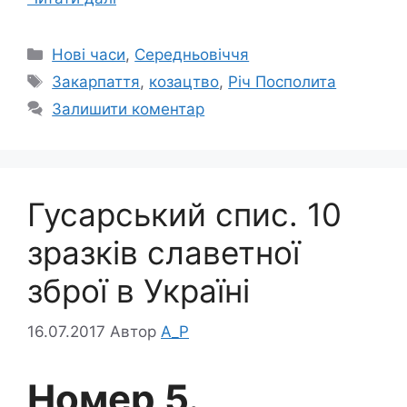
Категорії
Нові часи
,
Середньовіччя
Позначки
Закарпаття
,
козацтво
,
Річ Посполита
Залишити коментар
Гусарський спис. 10
зразків славетної
зброї в Україні
16.07.2017
Автор
A_P
Номер 5.