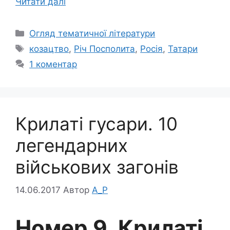
Читати далі
Категорії
Огляд тематичної літератури
Позначки
козацтво
,
Річ Посполита
,
Росія
,
Татари
1 коментар
Крилаті гусари. 10
легендарних
військових загонів
14.06.2017
Автор
A_P
Номер 9. Крилаті