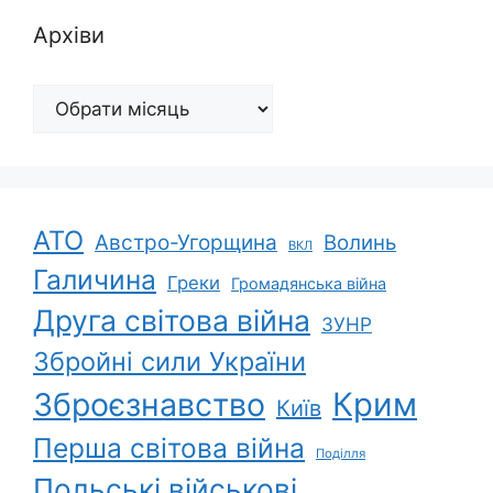
Архіви
Архіви
АТО
Австро-Угорщина
Волинь
ВКЛ
Галичина
Греки
Громадянська війна
Друга світова війна
ЗУНР
Збройні сили України
Зброєзнавство
Крим
Київ
Перша світова війна
Поділля
Польські військові