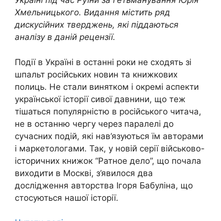
Україні під час Руїни за гетьманування Юрія
Хмельницького. Видання містить ряд
дискусійних тверджень, які піддаються
аналізу в даній рецензії.
Події в Україні в останні роки не сходять зі
шпальт російських новин та книжкових
полиць. Не стали винятком і окремі аспекти
української історії сивої давнини, що теж
тішаться популярністю в російського читача,
не в останню чергу через паралелі до
сучасних подій, які нав’язуються їм авторами
і маркетологами. Так, у новій серії військово-
історичних книжок “Ратное дело”, що почала
виходити в Москві, з’явилося два
дослідження авторства Ігоря Бабуліна, що
стосуються нашої історії.