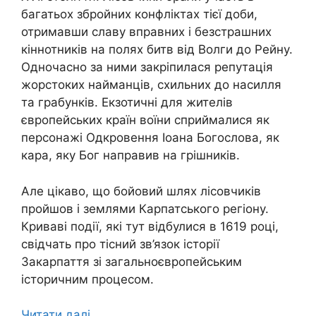
багатьох збройних конфліктах тієї доби,
отримавши славу вправних і безстрашних
кіннотників на полях битв від Волги до Рейну.
Одночасно за ними закріпилася репутація
жорстоких найманців, схильних до насилля
та грабунків. Екзотичні для жителів
європейських країн воїни сприймалися як
персонажі Одкровення Іоана Богослова, як
кара, яку Бог направив на грішників.
Але цікаво, що бойовий шлях лісовчиків
пройшов і землями Карпатського регіону.
Криваві події, які тут відбулися в 1619 році,
свідчать про тісний зв’язок історії
Закарпаття зі загальноєвропейським
історичним процесом.
Читати далі