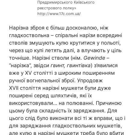
Предримирського Київського
реєстрового полку»
http://www.17c.com.ua/
Нарізна зброя є більш досконалою, ніж
гладкоствольна – спіральні нарізи всередині
стволів змушують кулю крутитися у польоті,
через що кулі летять далі, а влучають у ціль
точніше. Нарізні стволи (нім.
Gewinde
–
“нарізка”, звідси
гвинт, гвинтівка
) з’явилися
вже у XV столітті з широким поширенням
ручної вогнепальної зброї. Упродовж
XVII століття нарізні мушкети були дуже
поширені серед шляхтичів, які їх
використовували… на полюванні. Причиною
цьому була складність їх заряджання. Для
цього слід було виконати всі ті ж вправи, що і
для заряджання гладкоствольних мушкетів,
але кулю в нарізні мушкети треба було вбити