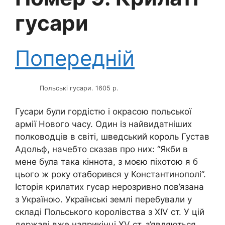
гусари
Попередній
Польські гусари. 1605 р.
Гусари були гордістю і окрасою польської
армії Нового часу. Один із найвидатніших
полководців в світі, шведський король Густав
Адольф, начебто сказав про них: “Якби в
мене була така кіннота, з моєю піхотою я б
цього ж року отаборився у Константинополі”.
Історія крилатих гусар нерозривно пов’язана
з Україною. Українські землі перебували у
складі Польського королівства з XIV ст. У цій
державі вже наприкінці XV ст. з’являються