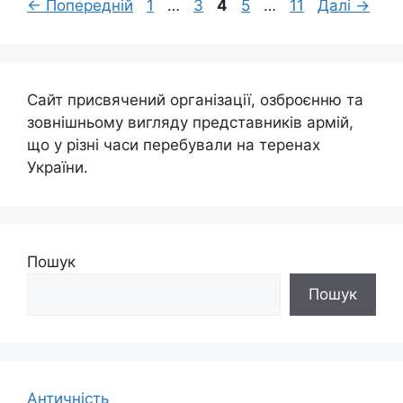
Сторінка
Сторінка
Сторінка
Сторінка
Сторінка
←
Попередній
1
…
3
4
5
…
11
Далі
→
Сайт присвячений організації, озброєнню та
зовнішньому вигляду представників армій,
що у різні часи перебували на теренах
України.
Пошук
Пошук
Античність