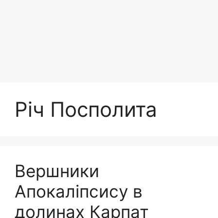
Річ Посполита
Вершники
Апокаліпсису в
долинах Карпат