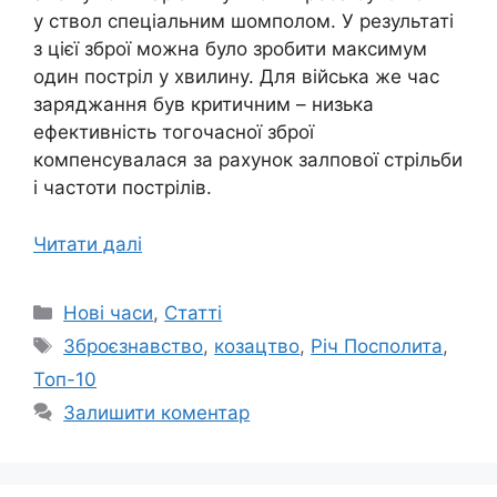
у ствол спеціальним шомполом. У результаті
з цієї зброї можна було зробити максимум
один постріл у хвилину. Для війська же час
заряджання був критичним – низька
ефективність тогочасної зброї
компенсувалася за рахунок залпової стрільби
і частоти пострілів.
Читати далі
Категорії
Нові часи
,
Статті
Позначки
Зброєзнавство
,
козацтво
,
Річ Посполита
,
Топ-10
Залишити коментар