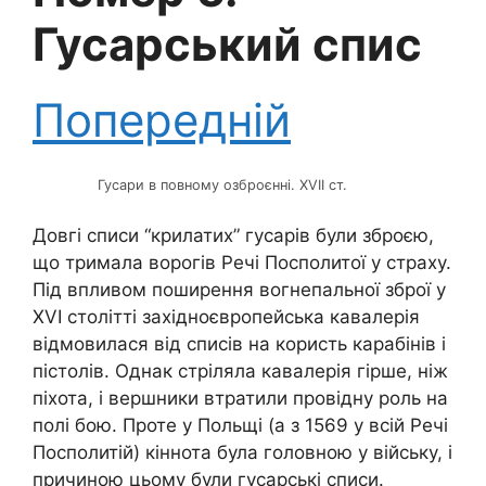
Гусарський спис
Попередній
Гусари в повному озброєнні. XVII ст.
Довгі списи “крилатих” гусарів були зброєю,
що тримала ворогів Речі Посполитої у страху.
Під впливом поширення вогнепальної зброї у
XVI столітті західноєвропейська кавалерія
відмовилася від списів на користь карабінів і
пістолів. Однак стріляла кавалерія гірше, ніж
піхота, і вершники втратили провідну роль на
полі бою. Проте у Польщі (а з 1569 у всій Речі
Посполитій) кіннота була головною у війську, і
причиною цьому були гусарські списи.