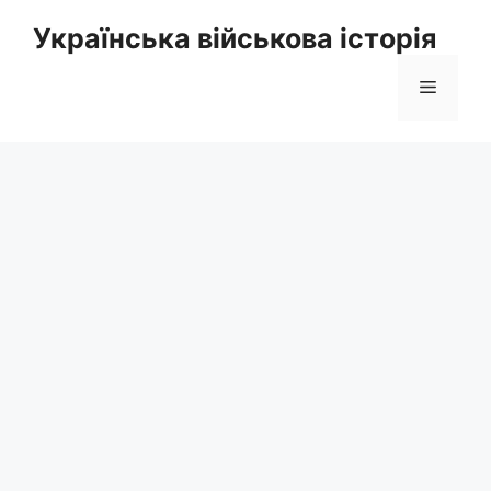
Перейти
Українська військова історія
до
вмісту
Меню