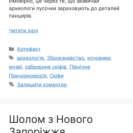
Ймовірно, це через те, що зазвичай
археологи лусочки зараховують до деталей
панцирів.
Читати далі
Категорії
Артефакт
Позначки
археологія
,
Зброєзнавство
,
кочовики
,
музеї
,
озброєння скіфів
,
Північне
Причорномор’я
,
Скіфи
Залишити коментар
Шолом з Нового
Запоріжжя