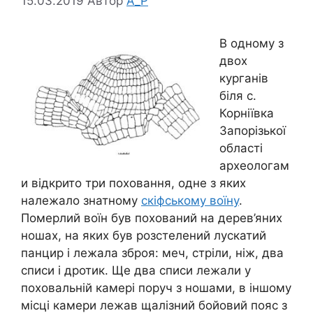
15.03.2019
Автор
A_P
В одному з
двох
курганів
біля с.
Корніївка
Запорізької
області
археологам
и відкрито три поховання, одне з яких
належало знатному
скіфському воїну
.
Померлий воїн був похований на дерев’яних
ношах, на яких був розстелений лускатий
панцир і лежала зброя: меч, стріли, ніж, два
списи і дротик. Ще два списи лежали у
поховальній камері поруч з ношами, в іншому
місці камери лежав щалізний бойовий пояс з