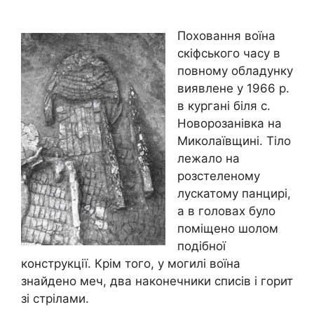
Поховання воїна
скіфського часу в
повному обладунку
виявлене у 1966 р.
в кургані біля с.
Новорозанівка на
Миколаївщині. Тіло
лежало на
розстеленому
лускатому панцирі,
а в головах було
поміщено шолом
подібної
конструкції. Крім того, у могилі воїна
знайдено меч, два наконечники списів і горит
зі стрілами.