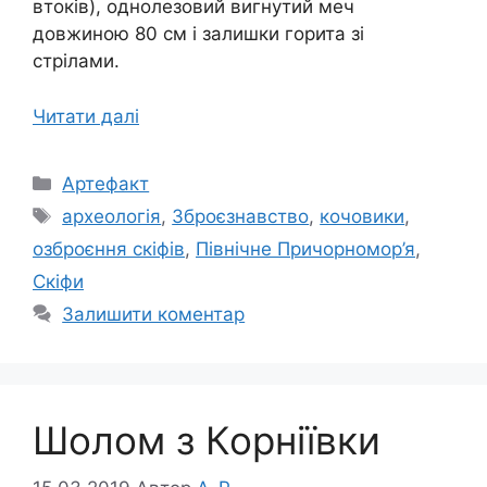
втоків), однолезовий вигнутий меч
довжиною 80 см і залишки горита зі
стрілами.
Читати далі
Категорії
Артефакт
Позначки
археологія
,
Зброєзнавство
,
кочовики
,
озброєння скіфів
,
Північне Причорномор’я
,
Скіфи
Залишити коментар
Шолом з Корніївки