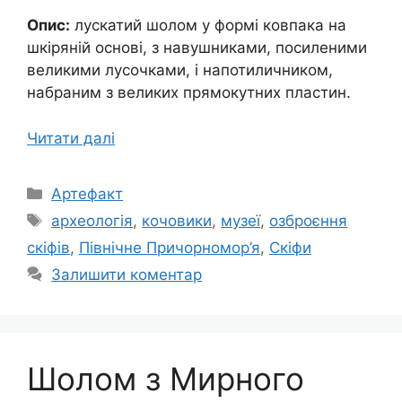
Опис:
лускатий шолом у формі ковпака на
шкіряній основі, з навушниками, посиленими
великими лусочками, і напотиличником,
набраним з великих прямокутних пластин.
Читати далі
Категорії
Артефакт
Позначки
археологія
,
кочовики
,
музеї
,
озброєння
скіфів
,
Північне Причорномор’я
,
Скіфи
Залишити коментар
Шолом з Мирного