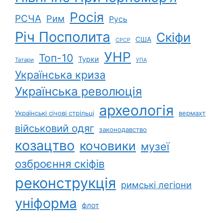
Росія
РСЧА
Рим
Русь
Річ Посполита
Скіфи
США
СРСР
УНР
Топ-10
Турки
Татари
УПА
Українська криза
Українська революція
археологія
Українські січові стрільці
вермахт
військовий одяг
законодавство
козацтво
кочовики
музеї
озброєння скіфів
реконструкція
римські легіони
уніформа
флот