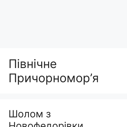
Північне
Причорномор’я
Шолом з
Новофедорівки