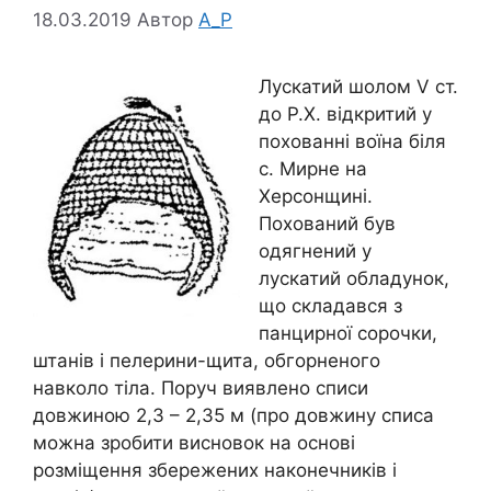
18.03.2019
Автор
A_P
Лускатий шолом V ст.
до Р.Х. відкритий у
похованні воїна біля
с. Мирне на
Херсонщині.
Похований був
одягнений у
лускатий обладунок,
що складався з
панцирної сорочки,
штанів і пелерини-щита, обгорненого
навколо тіла. Поруч виявлено списи
довжиною 2,3 – 2,35 м (про довжину списа
можна зробити висновок на основі
розміщення збережених наконечників і