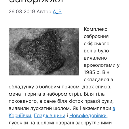
26.03.2019
Автор
A_P
Комплекс
озброєння
скіфського
воїна було
виявлено
археологами у
1985 р. Він
складався з
обладунку з бойовим поясом, двох списів,
меча і горита з набором стріл. Біля тіла
похованого, а саме біля кісток правої руки,
виявили лускатий шолом. Як і екземпляри
з
Корніївки,
Гладківщини
і
Новофедорівки
,
лусочки на шоломі набрані заокругленими