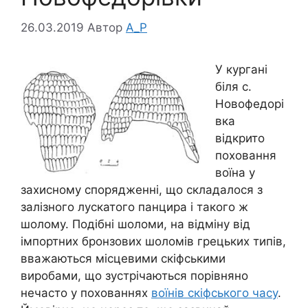
26.03.2019
Автор
A_P
У кургані
біля с.
Новофедорі
вка
відкрито
поховання
воїна у
захисному спорядженні, що складалося з
залізного лускатого панцира і такого ж
шолому. Подібні шоломи, на відміну від
імпортних бронзових шоломів грецьких типів,
вважаються місцевими скіфськими
виробами, що зустрічаються порівняно
нечасто у похованнях
воїнів скіфського часу
.