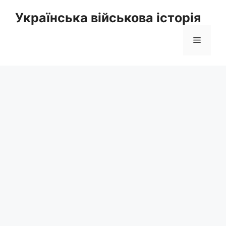
Перейти
Українська військова історія
до
вмісту
Меню