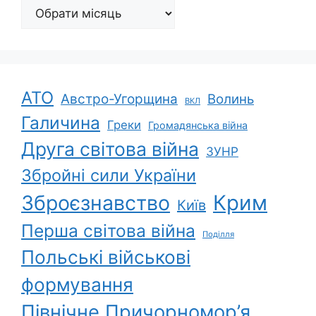
Архіви
АТО
Австро-Угорщина
Волинь
ВКЛ
Галичина
Греки
Громадянська війна
Друга світова війна
ЗУНР
Збройні сили України
Зброєзнавство
Крим
Київ
Перша світова війна
Поділля
Польські військові
формування
Північне Причорномор’я