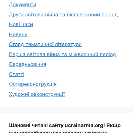
Документи
Друга світова війна та післявоєнний період
Нові часи
Новини
Огляд тематичної літератури
Перша світова війна та міжвоєнний період
Середньовіччя
Статті
Фотореконструкція
Художні реконструкції
Шановні читачі сайту ucrainarma.org! Якщо
вам сподобався наш ресурс і ви маєте