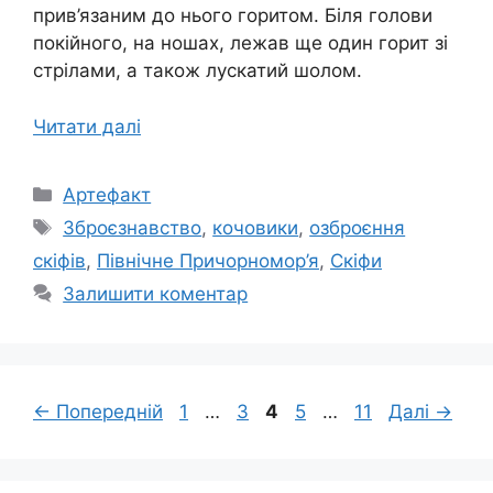
прив’язаним до нього горитом. Біля голови
покійного, на ношах, лежав ще один горит зі
стрілами, а також лускатий шолом.
Читати далі
Категорії
Артефакт
Позначки
Зброєзнавство
,
кочовики
,
озброєння
скіфів
,
Північне Причорномор’я
,
Скіфи
Залишити коментар
Сторінка
Сторінка
Сторінка
Сторінка
Сторінка
←
Попередній
1
…
3
4
5
…
11
Далі
→