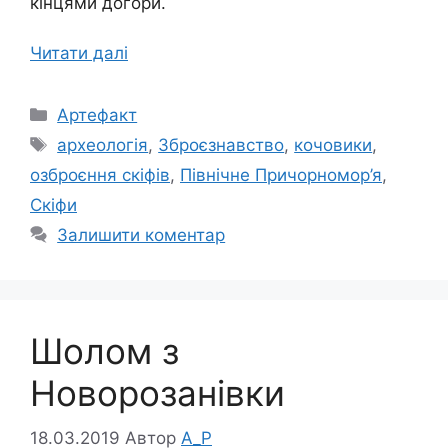
кінцями догори.
Читати далі
Категорії
Артефакт
Позначки
археологія
,
Зброєзнавство
,
кочовики
,
озброєння скіфів
,
Північне Причорномор’я
,
Скіфи
Залишити коментар
Шолом з
Новорозанівки
18.03.2019
Автор
A_P