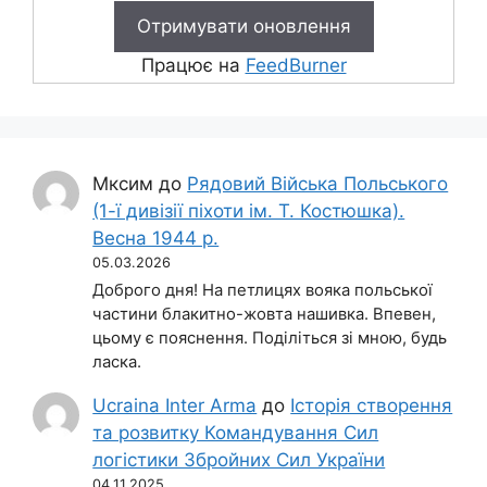
Працює на
FeedBurner
Мксим
до
Рядовий Війська Польського
(1-ї дивізії піхоти ім. Т. Костюшка).
Весна 1944 р.
05.03.2026
Доброго дня! На петлицях вояка польської
частини блакитно-жовта нашивка. Впевен,
цьому є пояснення. Поділіться зі мною, будь
ласка.
Ucraina Inter Arma
до
Історія створення
та розвитку Командування Сил
логістики Збройних Сил України
04.11.2025