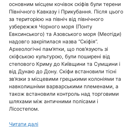
основним місцем кочівок скіфів були терени
Північного Кавказу і Прикубання. Після цього
за територією на північ від північного
узбережжя Чорного моря (Понту
Евксинського) та Азовського моря (Меотіди)
надовго закріпилася назва “Скіфія”.
Археологічні пам’ятки, що пов’язують зі
скіфською культурою, були поширені від
степового Криму до Київщини та Сумщини і
від Дунаю до Дону. Скіфи встановили тісні
зв’язки з місцевими грецькими колоніями та
навколишніми варварськими племенами, а
також встановили контроль над торговими
шляхами між античними полісами і
Лісостепом.
Читати далі