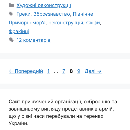
Категорії
Художні реконструкції
Позначки
Греки
,
Зброєзнавство
,
Північне
Причорномор’я
,
реконструкція
,
Скіфи
,
Фракійці
12 коментарів
Сторінка
Сторінка
Сторінка
Сторінка
←
Попередній
1
…
7
8
9
Далі
→
Сайт присвячений організації, озброєнню та
зовнішньому вигляду представників армій,
що у різні часи перебували на теренах
України.