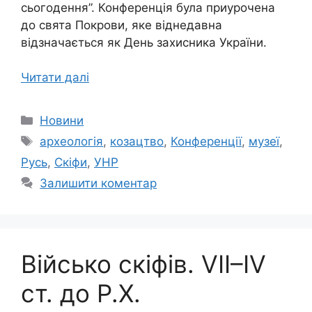
сьогодення”. Конференція була приурочена
до свята Покрови, яке віднедавна
відзначається як День захисника України.
Читати далі
Категорії
Новини
Позначки
археологія
,
козацтво
,
Конференції
,
музеї
,
Русь
,
Скіфи
,
УНР
Залишити коментар
Військо скіфів. VII–IV
ст. до Р.Х.