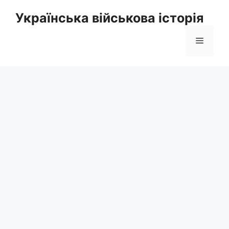
Перейти
Українська військова історія
до
вмісту
Меню