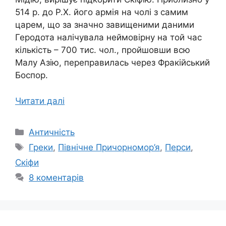
514 р. до Р.Х. його армія на чолі з самим
царем, що за значно завищеними даними
Геродота налічувала неймовірну на той час
кількість – 700 тис. чол., пройшовши всю
Малу Азію, переправилась через Фракійський
Боспор.
Читати далі
Категорії
Античність
Позначки
Греки
,
Північне Причорномор’я
,
Перси
,
Скіфи
8 коментарів