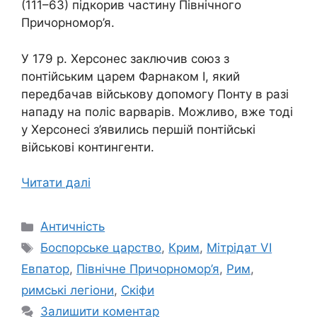
(111–63) підкорив частину Північного
Причорномор’я.
У 179 р. Херсонес заключив союз з
понтійським царем Фарнаком І, який
передбачав військову допомогу Понту в разі
нападу на поліс варварів. Можливо, вже тоді
у Херсонесі з’явились першій понтійські
військові контингенти.
Читати далі
Категорії
Античність
Позначки
Боспорське царство
,
Крим
,
Мітрідат VI
Евпатор
,
Північне Причорномор’я
,
Рим
,
римські легіони
,
Скіфи
Залишити коментар