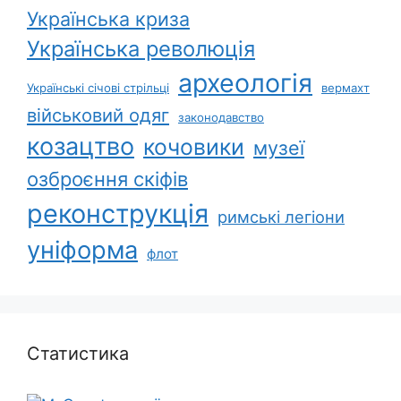
Українська криза
Українська революція
археологія
Українські січові стрільці
вермахт
військовий одяг
законодавство
козацтво
кочовики
музеї
озброєння скіфів
реконструкція
римські легіони
уніформа
флот
Статистика