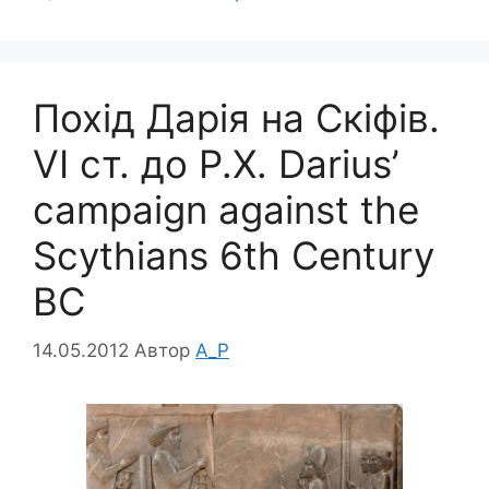
Похід Дарія на Скіфів.
VI ст. до Р.Х. Darius’
campaign against the
Scythians 6th Century
BC
14.05.2012
Автор
A_P