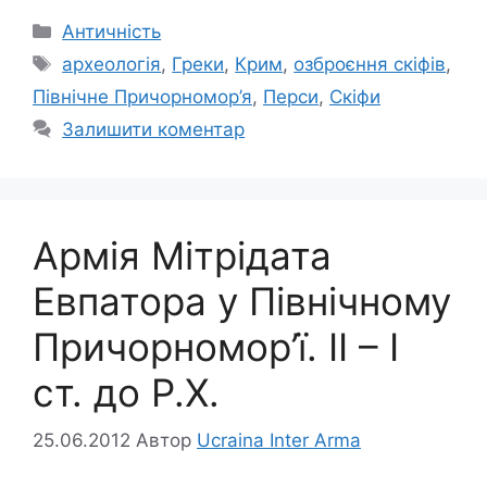
Категорії
Античність
Позначки
археологія
,
Греки
,
Крим
,
озброєння скіфів
,
Північне Причорномор’я
,
Перси
,
Скіфи
Залишити коментар
Армія Мітрідата
Евпатора у Північному
Причорномор’ї. ІІ – І
ст. до Р.Х.
25.06.2012
Автор
Ucraina Inter Arma