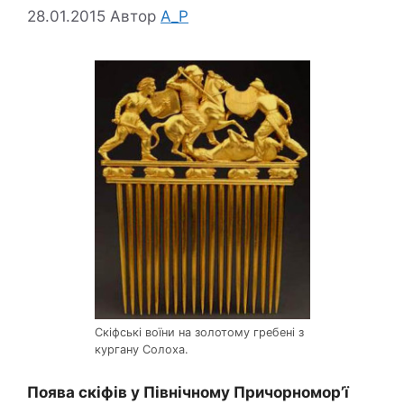
28.01.2015
Автор
A_P
Скіфські воїни на золотому гребені з
кургану Солоха.
Поява скіфів у Північному Причорномор’ї