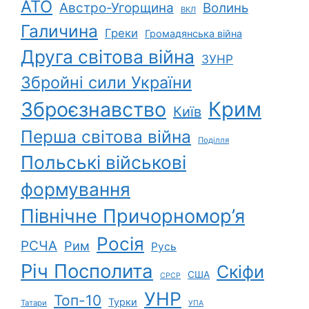
АТО
Австро-Угорщина
Волинь
ВКЛ
Галичина
Греки
Громадянська війна
Друга світова війна
ЗУНР
Збройні сили України
Зброєзнавство
Крим
Київ
Перша світова війна
Поділля
Польські військові
формування
Північне Причорномор’я
Росія
РСЧА
Рим
Русь
Річ Посполита
Скіфи
США
СРСР
УНР
Топ-10
Турки
Татари
УПА