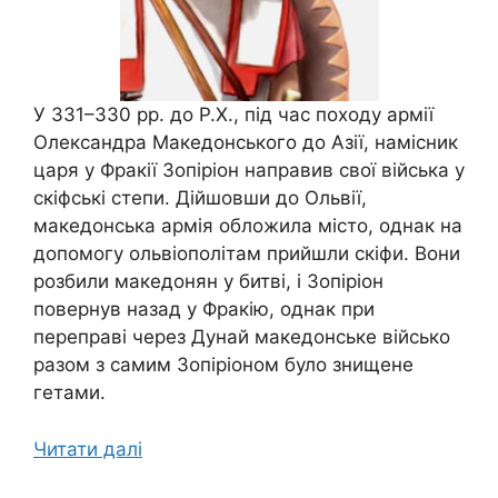
У 331–330 рр. до Р.Х., під час походу армії
Олександра Македонського до Азії, намісник
царя у Фракії Зопіріон направив свої війська у
скіфські степи. Дійшовши до Ольвії,
македонська армія обложила місто, однак на
допомогу ольвіополітам прийшли скіфи. Вони
розбили македонян у битві, і Зопіріон
повернув назад у Фракію, однак при
переправі через Дунай македонське військо
разом з самим Зопіріоном було знищене
гетами.
Читати далі