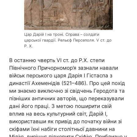
Цар Дарій І на троні. Справа – солдати
царської гвардії. Рельєф Персеполя. V ст. до
Р. Х.
В останню чверть VI ст. до Р.Х. степи
Північного Причорномор’я зазнали навали
військ перського царя Дарія І Гістаспа з
династії Ахеменідів (521–486). Про цей похід
ми знаємо виключно зі свідчень Геродота та
пізніших античних авторів, що переказували
дані його праці. З метою поширити свій
вплив на весь культурний світ, Дарій І,
використавши як привід до початку війни зі
скіфами їхні набіги столітньої давнини на
Мідію, вирішує підкорити Скіфію. Приблизно у