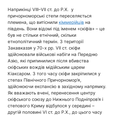
Наприкінці VIII–VII ст. до Р.Х. у
причорноморські степи переселяється
племена, що витіснили
кіммерійців
на
південь. Вони відомі під іменем «скіфів» – це
був не стільки етнічний, скільки
етнополітичний термін. З території
Закавказзя у 70-х рр. VII ст. скіфи
здійснювали військові набіги на Передню
Азію, які припинилися після вбивства
скіфських вождів мідійським царем
Кіаксаром. З того часу скіфи закріпилися у
степах Північного Причорномор’я,
здійснюючи експансію в західному напрямку.
Як вважають вчені, перенесення центру
скіфського союзу до Нижнього Подніпров’я і
степового Криму відбулося у середині –
другій половині VI ст. до Р.Х., до цього часу