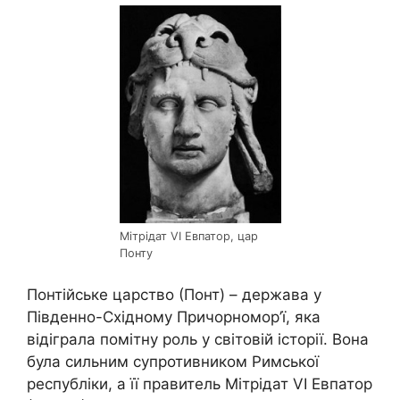
Мітрідат VI Евпатор, цар
Понту
Понтійське царство (Понт) – держава у
Південно-Східному Причорномор’ї, яка
відіграла помітну роль у світовій історії. Вона
була сильним супротивником Римської
республіки, а її правитель Мітрідат VI Евпатор