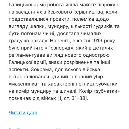
Галицької армії робота йшла майже півроку і
на засіданнях військового керівництва, коли
представлялися проекти, полеміка щодо
вигляду шапки, мундиру, кількості ґудзиків та
бути погонам чи ні, досягала чималих
градусів накалу. Нарешті, в квітні 1919 року
було прийнято «Розпоряд», який в деталях
регламентував вигляд нового однострою
Галицької армії, знаки розрізнення та інші
аспекти. Зокрема, для всього війська
встановлювався єдиний головний убір
«мазепинка» та характерні петлиці-зубчатки
на комір мундиру та шинелі. Колір «зубчатки»
позначав рід військ [1, ст. 31-38].
Читати далі