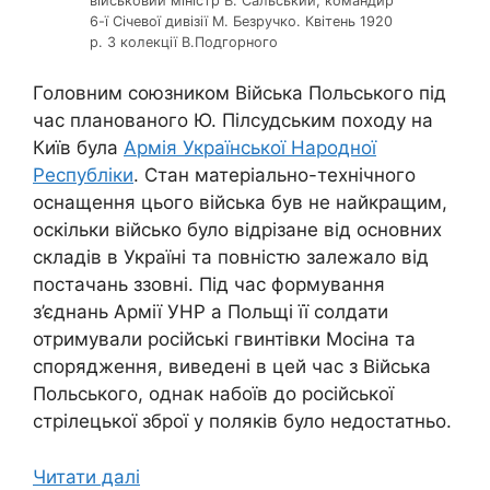
військовий міністр В. Сальський, командир
6-ї Січевої дивізії М. Безручко. Квітень 1920
р. З колекції В.Подгорного
Головним союзником Війська Польського під
час планованого Ю. Пілсудським походу на
Київ була
Армія Української Народної
Республіки
. Стан матеріально-технічного
оснащення цього війська був не найкращим,
оскільки військо було відрізане від основних
складів в Україні та повністю залежало від
постачань ззовні. Під час формування
з’єднань Армії УНР а Польщі її солдати
отримували російські гвинтівки Мосіна та
спорядження, виведені в цей час з Війська
Польського, однак набоїв до російської
стрілецької зброї у поляків було недостатньо.
Читати далі