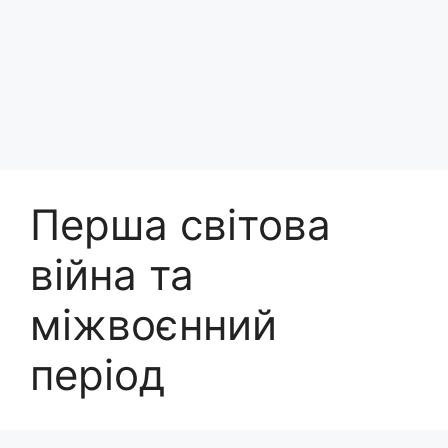
Перша світова
війна та
міжвоєнний
період