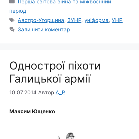
Категорії
Перша світова війна та міжвоєнний
період
Позначки
Австро-Угорщина
,
ЗУНР
,
уніформа
,
УНР
Залишити коментар
Однострої піхоти
Галицької армії
10.07.2014
Автор
A_P
Максим Ющенко