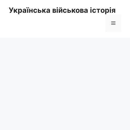
Перейти
Українська військова історія
до
вмісту
Меню