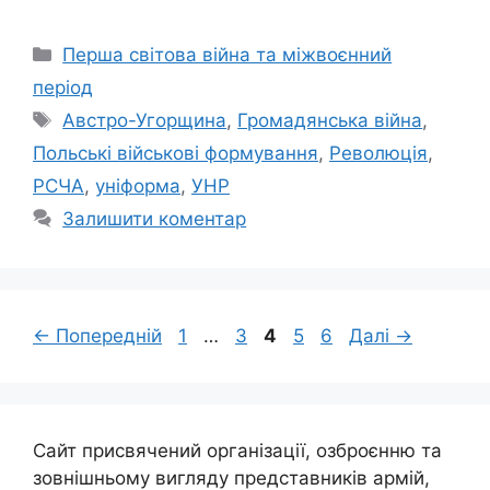
Категорії
Перша світова війна та міжвоєнний
період
Позначки
Австро-Угорщина
,
Громадянська війна
,
Польські військові формування
,
Революція
,
РСЧА
,
уніформа
,
УНР
Залишити коментар
Сторінка
Сторінка
Сторінка
Сторінка
Сторінка
←
Попередній
1
…
3
4
5
6
Далі
→
Сайт присвячений організації, озброєнню та
зовнішньому вигляду представників армій,