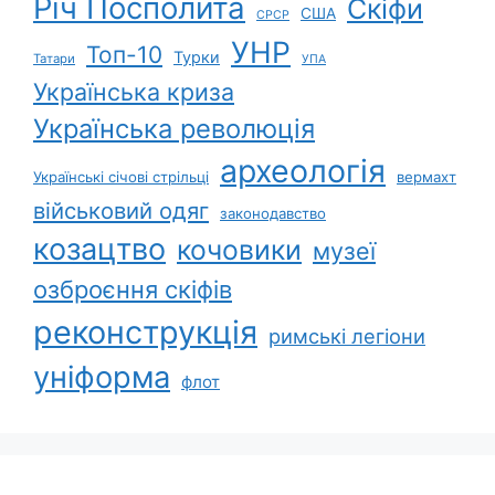
Річ Посполита
Скіфи
США
СРСР
УНР
Топ-10
Турки
Татари
УПА
Українська криза
Українська революція
археологія
Українські січові стрільці
вермахт
військовий одяг
законодавство
козацтво
кочовики
музеї
озброєння скіфів
реконструкція
римські легіони
уніформа
флот