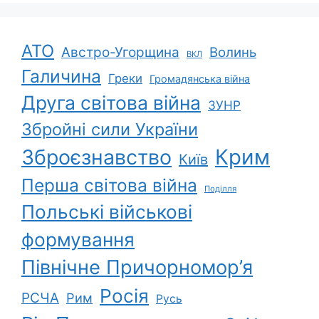
АТО
Австро-Угорщина
Волинь
ВКЛ
Галичина
Греки
Громадянська війна
Друга світова війна
ЗУНР
Збройні сили України
Зброєзнавство
Крим
Київ
Перша світова війна
Поділля
Польські військові
формування
Північне Причорномор’я
Росія
РСЧА
Рим
Русь