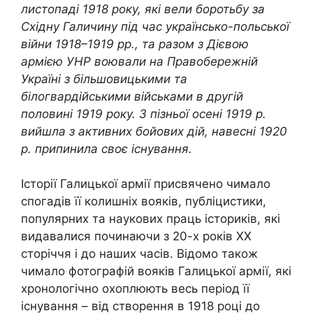
листопаді 1918 року, які вели боротьбу за
Східну Галичину під час українсько-польської
війни 1918–1919 рр., та разом з Дієвою
армією УНР воювали на Правобережній
Україні з більшовицькими та
білогвардійськими військами в другій
половині 1919 року. З пізньої осені 1919 р.
вийшла з активних бойових дій, навесні 1920
р. припинила своє існування.
Історії Галицької армії присвячено чимало
спогадів її колишніх вояків, публіцистики,
популярних та наукових праць істориків, які
видавалися починаючи з 20-х років ХХ
сторіччя і до наших часів. Відомо також
чимало фотографій вояків Галицької армії, які
хронологічно охоплюють весь період її
існування – від створення в 1918 році до