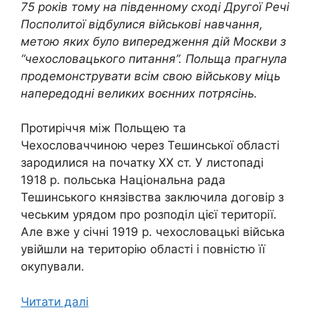
75 років тому на південному сході Другої Речі
Посполитої відбулися військові навчання,
метою яких було випередження дій Москви з
“чехословацького питання”. Польща прагнула
продемонструвати всім свою військову міць
напередодні великих воєнних потрясінь.
Протиріччя між Польщею та
Чехословаччиною через Тешинської області
зародилися на початку ХХ ст. У листопаді
1918 р. польська Національна рада
Тешинського князівства заключила договір з
чеським урядом про розподіл цієї території.
Але вже у січні 1919 р. чехословацькі війська
увійшли на територію області і повністю її
окупували.
Читати далі