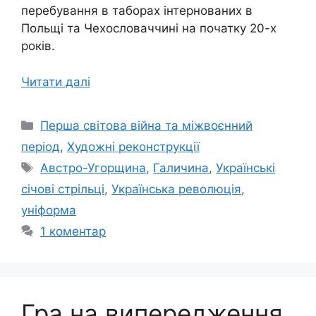
перебування в таборах інтернованих в
Польщі та Чехословаччині на початку 20-х
років.
Читати далі
Категорії
Перша світова війна та міжвоєнний
період
,
Художні реконструкції
Позначки
Австро-Угорщина
,
Галичина
,
Українські
січові стрільці
,
Українська революція
,
уніформа
1 коментар
Гра на випередження.