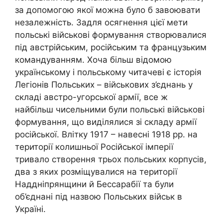
за допомогою якої можна було б завоювати
незалежність. Задля осягнення цієї мети
польські військові формування створювалися
під австрійським, російським та французьким
командуванням. Хоча більш відомою
українському і польському читачеві є історія
Легіонів Польських – військових з’єднань у
складі австро-угорської армії, все ж
найбільш чисельними були польські військові
формування, що виділялися зі складу армії
російської. Влітку 1917 – навесні 1918 рр. на
території колишньої Російської імперії
тривало створення трьох польських корпусів,
два з яких розміщувалися на території
Наддніпрянщини й Бессарабії та були
об’єднані під назвою Польських військ в
Україні.