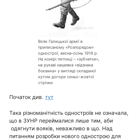
Вояк Галицької армії в
приписаному «Розпорядом»
однострої, весна–осінь 1919 р.
На комірі петлиці – «зубчатки»,
на рукаві нашивка «відзнака
боєвика» у вигляді складеної
кутом догори синьо-жовтої
стрічки
Початок див.
тут
Така різноманітність одностроїв не означала,
що в ЗУНР переймалися лише тим, аби
одягнути вояків, неважливо в що. Над
питанням розробки нового однострою для