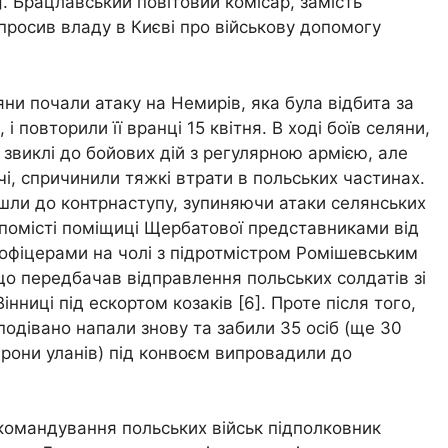
]. Брацлавський повітовий комісар, замість
 просив владу в Києві про військову допомогу
яни почали атаку на Немирів, яка була відбита за
і повторили її вранці 15 квітня. В ході боїв селяни,
 звиклі до бойових дій з регулярною армією, але
, спричинили тяжкі втрати в польських частинах.
шли до контрнаступу, зупиняючи атаки селянських
у помісті поміщиці Щербатової представниками від
офіцерами на чолі з підротмістром Ромішевським
що передбачав відправлення польських солдатів зі
нниці під ескортом козаків [6]. Проте після того,
подівано напали знову та забили 35 осіб (ще 30
дрони уланів) під конвоєм випровадили до
командування польських військ підполковник