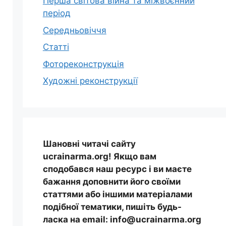
Перша світова війна та міжвоєнний
період
Середньовіччя
Статті
Фотореконструкція
Художні реконструкції
Шановні читачі сайту
ucrainarma.org! Якщо вам
сподобався наш ресурс і ви маєте
бажання доповнити його своїми
статтями або іншими матеріалами
подібної тематики, пишіть будь-
ласка на email: info@ucrainarma.org