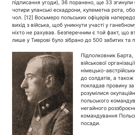
підписання угоди), 36 поранено, ще 33 згинули б
чотири уланські ескадрони, кулеметна рота, обоз
чол. [12] Восьмеро польських офіцерів наперед
вихід з війська, щоб уникнути участі у ганебно
ніхто не рахував. Безперечним є той факт, що в
лише у Тиврові було зібрано до 500 забитих та п
Підполковник Барта, 
військової організац
німецько-австрійськи
до солдатів, а також
покладав провину за п
розумілися окупаційні
польського командув
негайного роззброєнн
командування Польськ
посади.