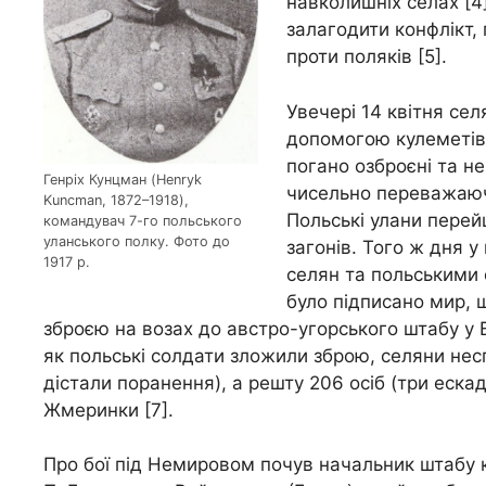
навколишніх селах [4
залагодити конфлікт,
проти поляків [5].
Увечері 14 квітня сел
допомогою кулеметів, 
погано озброєні та не
Генріх Кунцман (Henryk
чисельно переважаючі
Kuncman, 1872–1918),
Польські улани перей
командувач 7-го польського
уланського полку. Фото до
загонів. Того ж дня 
1917 р.
селян та польськими 
було підписано мир, 
зброєю на возах до австро-угорського штабу у Ві
як польські солдати зложили зброю, селяни нес
дістали поранення), а решту 206 осіб (три еска
Жмеринки [7].
Про бої під Немировом почув начальник штабу 