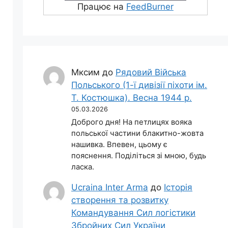
Працює на
FeedBurner
Мксим
до
Рядовий Війська
Польського (1-ї дивізії піхоти ім.
Т. Костюшка). Весна 1944 р.
05.03.2026
Доброго дня! На петлицях вояка
польської частини блакитно-жовта
нашивка. Впевен, цьому є
пояснення. Поділіться зі мною, будь
ласка.
Ucraina Inter Arma
до
Історія
створення та розвитку
Командування Сил логістики
Збройних Сил України