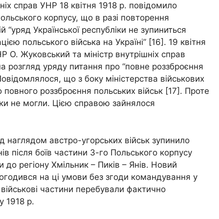
ніх справ УНР 18 квітня 1918 р. повідомило
ольського корпусу, що в разі повторення
й “уряд Української республіки не зупиниться
ією польського війська на Україні” [16]. 19 квітня
НР О. Жуковський та міністр внутрішніх справ
на розгляд уряду питання про “повне роззброєння
 Повідомлялося, що з боку міністерства військових
 повного роззброєння польських військ [17]. Проте
ики не могли. Цією справою зайнялося
ід наглядом австро-угорських військ зупинило
нів після боїв частини 3-го Польського корпусу
 до регіону Хмільник – Пиків – Янів. Новий
огодився на ці умови без згоди командування у
і військові частини перебували фактично
у 1918 р.