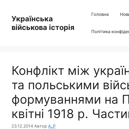
Перейти
до
Головна
Нов
Українська
вмісту
військова історія
Політика конфіде
Конфлікт між укра
та польськими вій
формуваннями на По
квітні 1918 р. Части
23.12.2014
Автор
A_P