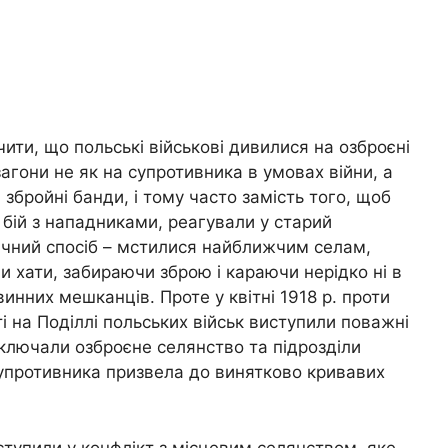
чити, що польські військові дивилися на озброєні
загони не як на супротивника в умовах війни, а
 збройні банди, і тому часто замість того, щоб
 бій з нападниками, реагували у старий
ічний спосіб – мстилися найближчим селам,
 хати, забираючи зброю і караючи нерідко ні в
инних мешканців. Проте у квітні 1918 р. проти
і на Поділлі польських військ виступили поважні
ключали озброєне селянство та підрозділи
супротивника призвела до винятково кривавих
тупили у конфлікт з місцевим селянством, яке