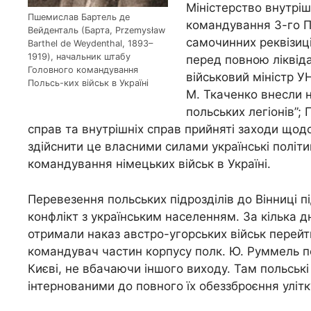
Міністерство внутріш
Пшемислав Бартель де
командування 3-го П
Вейденталь (Барта, Przemysław
самочинних реквізиці
Barthel de Weydenthal, 1893–
1919), начальник штабу
перед повною ліквідац
Головного командування
військовий міністр У
Польсь-ких військ в Україні
М. Ткаченко внесли 
польських легіонів”;
справ та внутрішніх справ прийняті заходи щодо
здійснити це власними силами українські політ
командування німецьких військ в Україні.
Перевезення польських підрозділів до Вінниці п
конфлікт з українським населенням. За кілька д
отримали наказ австро-угорських військ перейти
командувач частин корпусу полк. Ю. Руммель п
Києві, не вбачаючи іншого виходу. Там польськ
інтернованими до повного їх обеззброєння улітк