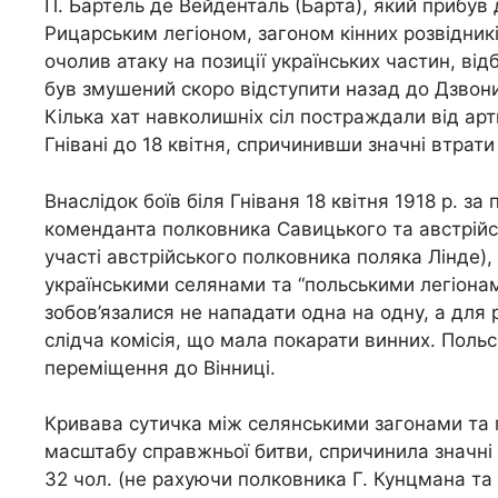
П. Бартель де Вейденталь (Барта), який прибув 
Рицарським легіоном, загоном кінних розвідникі
очолив атаку на позиції українських частин, від
був змушений скоро відступити назад до Дзвонихи
Кілька хат навколишніх сіл постраждали від арт
Гнівані до 18 квітня, спричинивши значні втрати
Внаслідок боїв біля Гніваня 18 квітня 1918 р. з
коменданта полковника Савицького та австрійськ
участі австрійського полковника поляка Лінде),
українськими селянами та “польськими легіонами
зобов’язалися не нападати одна на одну, а для
слідча комісія, що мала покарати винних. Польс
переміщення до Вінниці.
Кривава сутичка між селянськими загонами та 
масштабу справжньої битви, спричинила значні 
32 чол. (не рахуючи полковника Г. Кунцмана та 