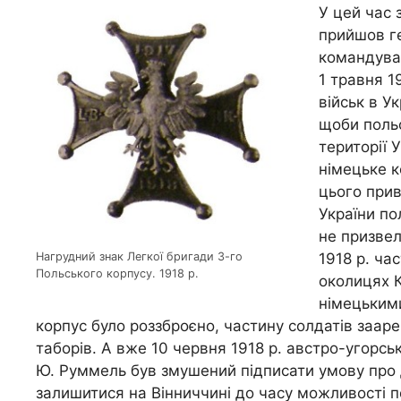
У цей час 
прийшов ге
командуван
1 травня 1
військ в У
щоби польс
території 
німецьке к
цього прив
України по
не призвел
Нагрудний знак Легкої бригади 3-го
1918 р. ча
Польського корпусу. 1918 р.
околицях 
німецькими
корпус було роззброєно, частину солдатів заар
таборів. А вже 10 червня 1918 р. австро-угорськ
Ю. Руммель був змушений підписати умову про 
залишитися на Вінниччині до часу можливості 