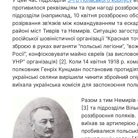
противилося реквізиціям та при нагоді роззбро
підрозділи (наприклад, 10 квітня роззброєно обоз
розірвання зв’язків між командуванням та еска
районі міст Тиврів та Немирів. Ситуацію загостр
російської шовіністичної організації “Красная т
зброєю в руках виганяти “польські легіони”, “в
Росії”, конфісковувати майно євреїв (за вислов
УНР” організація) [2]. Коли 14 квітня 1918 р. к
полковник Генріх Кунцман постановив протидіят
українські селяни вирішили чинити збройний опі
виїхала українська комісія для заспокоєння пол
Разом з тим Немирів о
[3] та підрозділи Віл
роззброєння поляків.
виїхав за артилерією 
пробивалися польські 