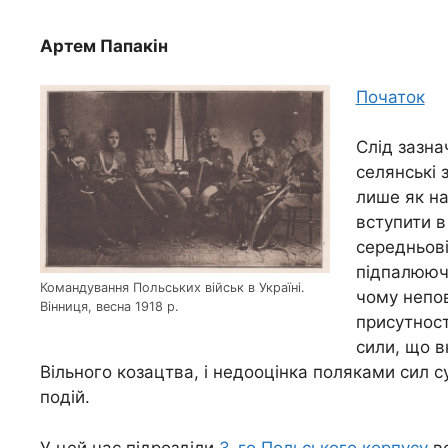
Артем Папакін
Початок
Слід зазна
селянські 
лише як на
вступити в
середньов
підпалюючи
Командування Польських військ в Україні.
чому непов
Вінниця, весна 1918 р.
присутност
сили, що в
Вільного козацтва, і недооцінка поляками сил 
подій.
У цей час підрозділи
3-го Польського корпусу
вс