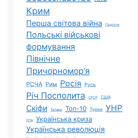
Крим
Перша світова війна
Поділля
Польські військові
формування
Північне
Причорномор’я
Росія
РСЧА
Рим
Русь
Річ Посполита
США
СРСР
УНР
Скіфи
Топ-10
Турки
Татари
Українська криза
УПА
Українська революція