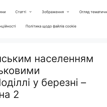
ини
Статті
Зображення
Огляд тематичн
нційності
Політика щодо файлів cookie
їнським населенням
ськовими
діллі у березні –
на 2