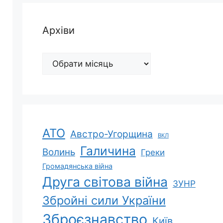
Архіви
Архіви
АТО
Австро-Угорщина
ВКЛ
Галичина
Волинь
Греки
Громадянська війна
Друга світова війна
ЗУНР
Збройні сили України
Зброєзнавство
Київ