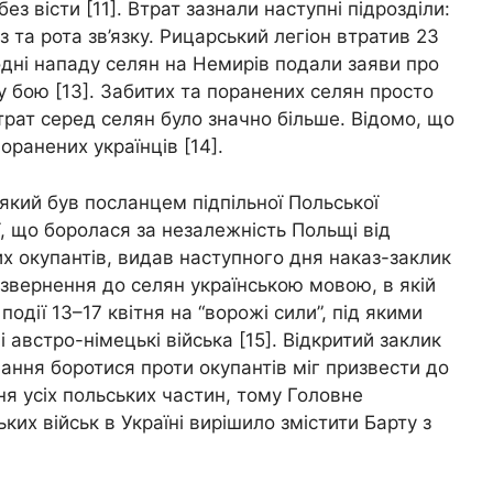
ез вісти [11]. Втрат зазнали наступні підрозділи:
 та рота зв’язку. Рицарський легіон втратив 23
одні нападу селян на Немирів подали заяви про
му бою [13]. Забитих та поранених селян просто
трат серед селян було значно більше. Відомо, що
оранених українців [14].
який був посланцем підпільної Польської
ії, що боролася за незалежність Польщі від
х окупантів, видав наступного дня наказ-заклик
 звернення до селян українською мовою, в якій
одії 13–17 квітня на “ворожі сили”, під якими
 австро-німецькі війська [15]. Відкритий заклик
ання боротися проти окупантів міг призвести до
я усіх польських частин, тому Головне
их військ в Україні вирішило змістити Барту з