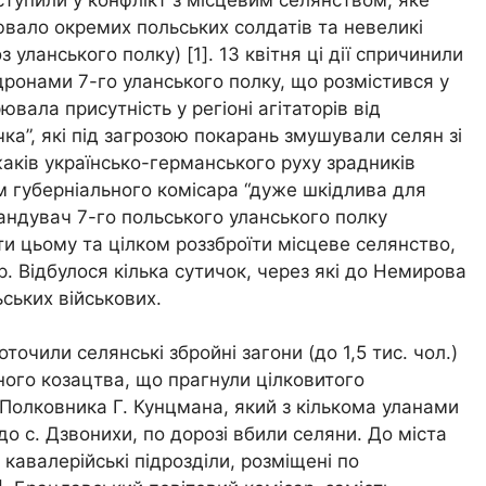
ювало окремих польських солдатів та невеликі
 уланського полку) [1]. 13 квітня ці дії спричинили
дронами 7-го уланського полку, що розмістився у
ювала присутність у регіоні агітаторів від
очка”, які під загрозою покарань змушували селян зі
ожаків українсько-германського руху зрадників
ом губерніального комісара “дуже шкідлива для
омандувач 7-го польського уланського полку
и цьому та цілком роззброїти місцеве селянство,
р. Відбулося кілька сутичок, через які до Немирова
ьських військових.
точили селянські збройні загони (до 1,5 тис. чол.)
ьного козацтва, що прагнули цілковитого
 Полковника Г. Кунцмана, який з кількома уланами
до с. Дзвонихи, по дорозі вбили селяни. До міста
кавалерійські підрозділи, розміщені по