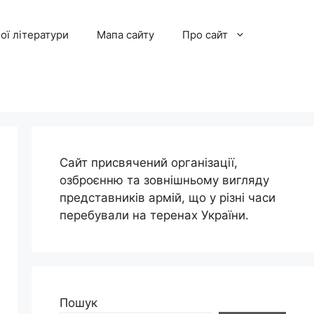
ої літератури
Мапа сайту
Про сайт
Сайт присвячений організації,
озброєнню та зовнішньому вигляду
представників армій, що у різні часи
перебували на теренах України.
Пошук