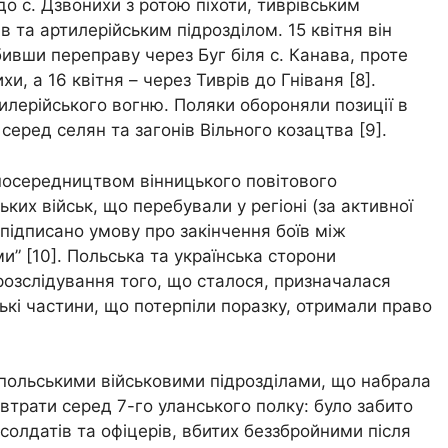
до с. Дзвонихи з ротою піхоти, тиврівським
в та артилерійським підрозділом. 15 квітня він
бивши переправу через Буг біля с. Канава, проте
, а 16 квітня – через Тиврів до Гніваня [8].
илерійського вогню. Поляки обороняли позиції в
 серед селян та загонів Вільного козацтва [9].
а посередництвом вінницького повітового
их військ, що перебували у регіоні (за активної
 підписано умову про закінчення боїв між
” [10]. Польська та українська сторони
 розслідування того, що сталося, призначалася
ькі частини, що потерпіли поразку, отримали право
польськими військовими підрозділами, що набрала
втрати серед 7-го уланського полку: було забито
солдатів та офіцерів, вбитих беззбройними після