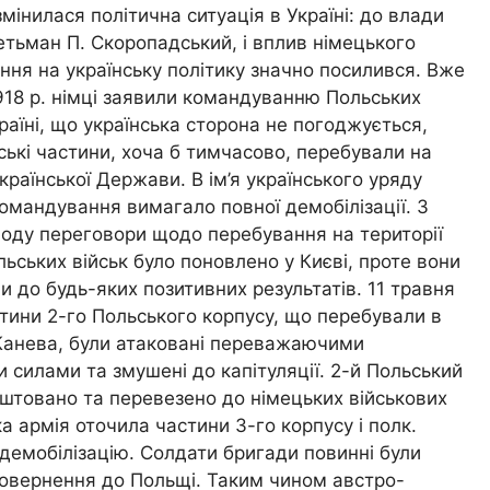
змінилася політична ситуація в Україні: до влади
тьман П. Скоропадський, і вплив німецького
ня на українську політику значно посилився. Вже
918 р. німці заявили командуванню Польських
країні, що українська сторона не погоджується,
ькі частини, хоча б тимчасово, перебували на
Української Держави. В ім’я українського уряду
омандування вимагало повної демобілізації. З
оду переговори щодо перебування на території
льських військ було поновлено у Києві, проте вони
и до будь-яких позитивних результатів. 11 травня
стини 2-го Польського корпусу, що перебували в
Канева, були атаковані переважаючими
 силами та змушені до капітуляції. 2-й Польський
ештовано та перевезено до німецьких військових
а армія оточила частини 3-го корпусу і полк.
демобілізацію. Солдати бригади повинні були
повернення до Польщі. Таким чином австро-