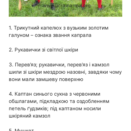
1. Трикутний капелюх з вузьким золотим
галуном – ознака звання капрала
2. Рукавички зі світлої шкіри
3. Перев’яз; рукавички, перев’яз і камзол
шили зі шкіри мездрою назовні, завдяки чому
вони мали замшеву поверхню
4. Каптан синього сукна з червоними
обшлагами, підкладкою та оздобленням
петель ґудзиків; під каптаном носили
шкіряний камзол
5. Мушкет