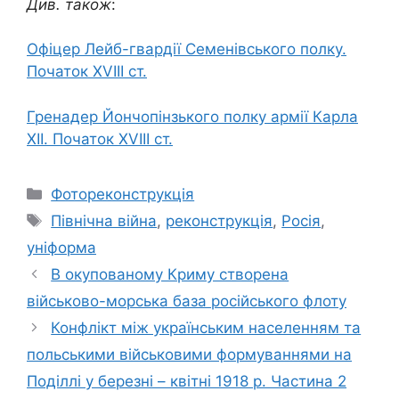
Див. також
:
Офіцер Лейб-гвардії Семенівського полку.
Початок XVIII ст.
Гренадер Йончопінзького полку армії Карла
ХІІ. Початок XVIII ст.
Категорії
Фотореконструкція
Позначки
Північна війна
,
реконструкція
,
Росія
,
уніформа
В окупованому Криму створена
військово-морська база російського флоту
Конфлікт між українським населенням та
польськими військовими формуваннями на
Поділлі у березні – квітні 1918 р. Частина 2