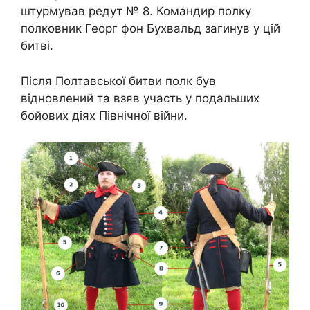
штурмував редут № 8. Командир полку
полковник Георг фон Бухвальд загинув у цій
битві.
Після Полтавської битви полк був
відновлений та взяв участь у подальших
бойових діях Північної війни.