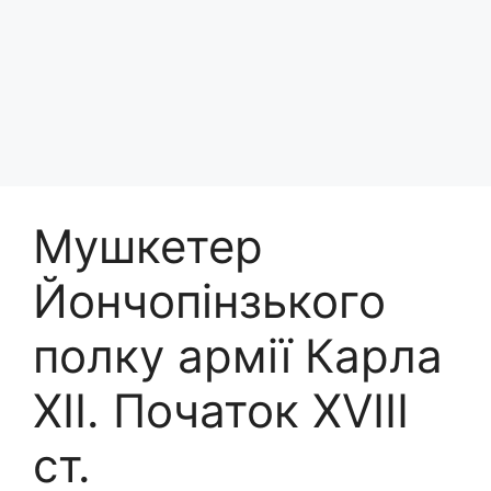
Мушкетер
Йончопінзького
полку армії Карла
ХІІ. Початок XVIII
ст.