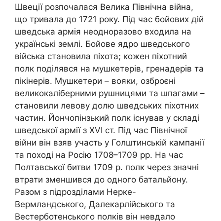
Швеції розпочалася Велика Північна війна,
що тривала до 1721 року. Під час бойових дій
шведська армія неодноразово входила на
українські землі. Бойове ядро шведського
війська становила піхота; кожен піхотний
полк поділявся на мушкетерів, гренадерів та
пікінерів. Мушкетери – вояки, озброєні
великокаліберними рушницями та шпагами –
становили левову долю шведських піхотних
частин. Йончопінзький полк існував у складі
шведської армії з XVI ст. Під час Північної
війни він взяв участь у Голштинській кампанії
та поході на Росію 1708–1709 рр. На час
Полтавської битви 1709 р. полк через значні
втрати зменшився до одного батальйону.
Разом з підрозділами Нерке-
Вермландського, Далекарлійського та
Вестерботенського полків він невдало