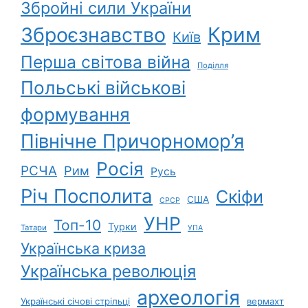
Збройні сили України
Зброєзнавство
Крим
Київ
Перша світова війна
Поділля
Польські військові
формування
Північне Причорномор’я
Росія
РСЧА
Рим
Русь
Річ Посполита
Скіфи
США
СРСР
УНР
Топ-10
Турки
Татари
УПА
Українська криза
Українська революція
археологія
Українські січові стрільці
вермахт