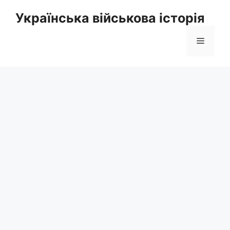
Перейти
Українська військова історія
до
вмісту
Меню