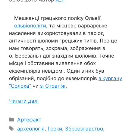
Мешканці грецького полісу Ольвії,
ольвіополіти
, та місцеве варварське
населення використовували в період
античності шоломи грецьких типів. Про це
нам говорять, зокрема, зображення з
о. Березань і дві знахідки шоломів. Точне
місце і обставини виявлення обох
екземплярів невідомі. Один з них був
обрізаний, подібно до екземплярів
з кургану
“Солоха”
чи
зі Стовп’яг
.
Читати далі
Категорії
Артефакт
Позначки
археологія
,
Греки
,
Зброєзнавство
,