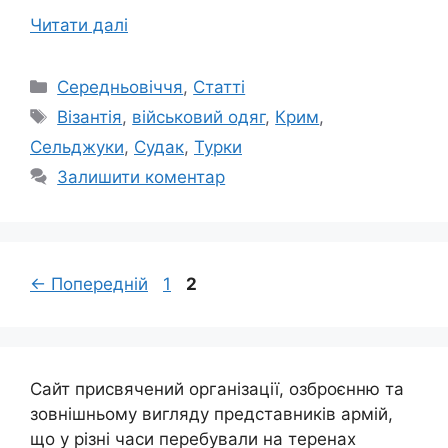
Читати далі
Категорії
Середньовіччя
,
Статті
Позначки
Візантія
,
військовий одяг
,
Крим
,
Сельджуки
,
Судак
,
Турки
Залишити коментар
Сторінка
Сторінка
←
Попередній
1
2
Сайт присвячений організації, озброєнню та
зовнішньому вигляду представників армій,
що у різні часи перебували на теренах