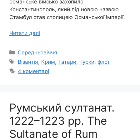
османське військо захопило
Константинополь, який під новою назвою
Стамбул став столицею Османської імперії.
Читати далі
Категорії
Середньовіччя
Позначки
Візантія
,
Крим
,
Татари
,
Турки
,
флот
4 коментарі
Румський султанат.
1222–1223 рр. The
Sultanate of Rum