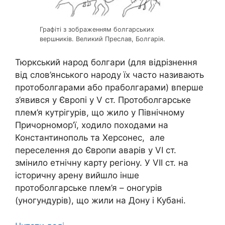
Графіті з зображенням болгарських
вершників. Великий Преслав, Болгарія.
Тюркський народ болгари (для відрізнення
від слов’янського народу їх часто називають
протоболгарами або праболгарами) вперше
з’явився у Європі у V ст. Протоболгарське
плем’я кутрігурів, що жило у Північному
Причорномор’ї, ходило походами на
Константинополь та Херсонес, але
переселення до Європи аварів у VI ст.
змінило етнічну карту регіону. У VII ст. на
історичну арену вийшло інше
протоболгарське плем’я – оногурів
(уногундурів), що жили на Дону і Кубані.