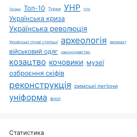
УНР
Топ-10
Турки
Татари
УПА
Українська криза
Українська революція
археологія
Українські січові стрільці
вермахт
військовий одяг
законодавство
козацтво
кочовики
музеї
озброєння скіфів
реконструкція
римські легіони
уніформа
флот
Статистика