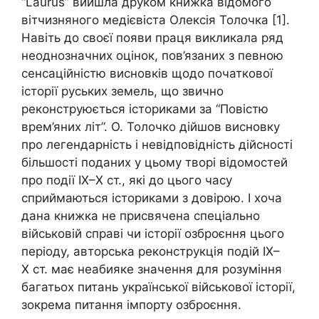
“Laurus” вийшла друком книжка відомого
вітчизняного медієвіста Олексія Толочка [1].
Навіть до своєї появи праця викликала ряд
неоднозначних оцінок, пов’язаних з певною
сенсаційністю висновків щодо початкової
історії руських земель, що звично
реконструюється істориками за “Повістю
врем’яних літ”. О. Толочко дійшов висновку
про легендарність і невідповідність дійсності
більшості поданих у цьому творі відомостей
про події ІХ–Х ст., які до цього часу
сприймаються істориками з довірою. І хоча
дана книжка не присвячена спеціально
військовій справі чи історії озброєння цього
періоду, авторська реконструкція подій ІХ–
Х ст. має неабияке значення для розуміння
багатьох питань української військової історії,
зокрема питання імпорту озброєння.