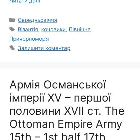
Читати далі
Категорії
Середньовіччя
Позначки
Візантія
,
кочовики
,
Північне
Причорномор’я
Залишити коментар
Армія Османської
імперії XV – першої
половини XVII ст. The
Ottoman Empire Army
15th – 1st half 17th