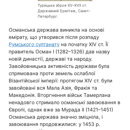
Турецька зброя XV–XVII ст.
Державний Ермітаж, Санкт-
Петербург.
Османська держава виникла на основі
емірату, що утворився після розпаду
Румського султанату
на початку XIV ст. Її
правитель Осман І (1282–1326) дав назву
новій династії, державі та народу.
Завойовницька активність держави була
спрямована проти земель ослаблої
Візантійської імперії: протягом XIV ст. були
завойовані вся Мала Азія, Фракія та
Македонія. Вторгнення військ Тамерлана
ненадовго стримало османські завоювання в
Європі, однак вже за Мурада ІІ (1421–1451)
Османська держава значно зміцніла, і
завоювання продовжилися: у 1453 р.