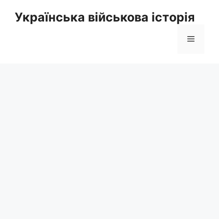
Перейти
Українська військова історія
до
вмісту
Меню