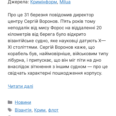
Джерела:
Кримінформ
,
Milua
Про це 31 березня повідомив директор
центру Сергій Воронов. П’ять років тому
неподалік від мису Форос на віддаленні 20
кілометрів від берега було відкрито
візантійське судно, яке науковці датують Х—
ХІ століттями. Сергій Воронов каже, що
корабель був, найімовірніше, військовим типу
лібурна, і припускає, що він міг піти на дно
внаслідок зіткнення з іншим судном — про це
свідчать характерні пошкодження корпусу.
Читати далі
Категорії
Новини
Позначки
Візантія
,
Крим
,
флот