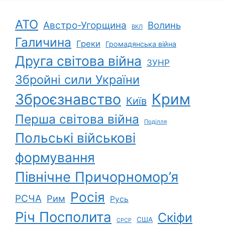
АТО
Австро-Угорщина
Волинь
ВКЛ
Галичина
Греки
Громадянська війна
Друга світова війна
ЗУНР
Збройні сили України
Зброєзнавство
Крим
Київ
Перша світова війна
Поділля
Польські військові
формування
Північне Причорномор’я
Росія
РСЧА
Рим
Русь
Річ Посполита
Скіфи
США
СРСР