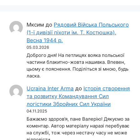
Мксим
до
Рядовий Війська Польського
(1-ї дивізії піхоти ім. Т. Костюшка).
Весна 1944 р.
05.03.2026
Доброго дня! На петлицях вояка польської
частини блакитно-жовта нашивка. Впевен,
цьому є пояснення. Поділіться зі мною, будь
ласка.
Ucraina Inter Arma
до
Історія створення
та розвитку Командування Сил
логістики Збройних Сил України
04.11.2025
Бажаємо здоров’я, пане Валерію! Дякуємо за
коментар. Автор матеріалу наразі перебуває
на службі, тож через нестачу часу не може
відповісти…