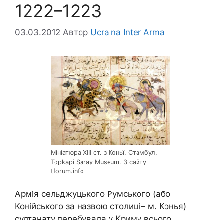
1222–1223
03.03.2012
Автор
Ucraina Inter Arma
Мініатюра XIII ст. з Коньї. Стамбул,
Topkapi Saray Museum. З сайту
tforum.info
Армія сельджуцького Румського (або
Конійського за назвою столиці– м. Конья)
султанату перебувала у Криму всього