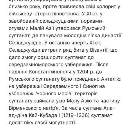
близько року, проте привнесла свій колорит у
військову історію півострова. У ХІ ст. у
завойованій сельджуцькими тюрками-
огузами Малій Азії утворився Румський
султанат, де панувала молодша гілка династії
Сельджукідів. У останню чверть ХІ ст.
Сельджукіди виграли ряд битв у Візантії, що
дало змогу розширити султанат до
середземноморського узбережжя. Після
падіння Константинополя у 1204 р. до
Румського султанату було приєднано Анталію
на узбережжі Середземного і Синоп на
узбережжі Чорного морів; територія
султанату займала усю Малу Азію та частину
Вірменського нагір’я. За часів султана Ала-
ад-діна Кей-Кубада І (1219–1236) султанат
досяг піку своєї могутності.