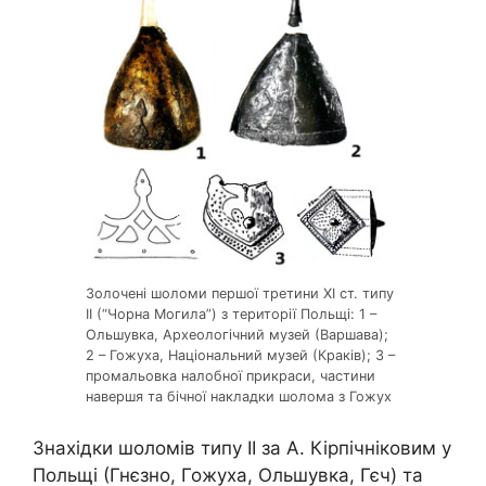
Золочені шоломи першої третини ХІ ст. типу
ІІ (“Чорна Могила”) з території Польщі: 1 –
Ольшувка, Археологічний музей (Варшава);
2 – Гожуха, Національний музей (Краків); 3 –
промальовка налобної прикраси, частини
навершя та бічної накладки шолома з Гожух
Знахідки шоломів типу ІІ за А. Кірпічніковим у
Польщі (Гнєзно, Гожуха, Ольшувка, Гєч) та