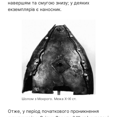
навершям та смугою знизу; у деяких
екземплярів є наносник.
Шолом з Мокрого. Межа Х–ХІ ст.
Отже, у період початкового проникнення