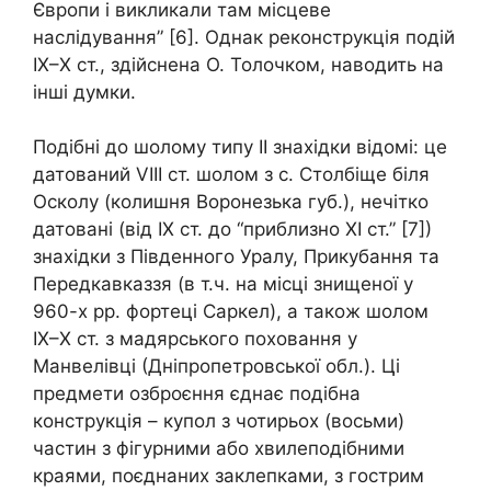
Європи і викликали там місцеве
наслідування” [6]. Однак реконструкція подій
ІХ–Х ст., здійснена О. Толочком, наводить на
інші думки.
Подібні до шолому типу ІІ знахідки відомі: це
датований VIII ст. шолом з с. Столбіще біля
Осколу (колишня Воронезька губ.), нечітко
датовані (від ІХ ст. до “приблизно ХІ ст.” [7])
знахідки з Південного Уралу, Прикубання та
Передкавказзя (в т.ч. на місці знищеної у
960-х рр. фортеці Саркел), а також шолом
ІХ–Х ст. з мадярського поховання у
Манвелівці (Дніпропетровської обл.). Ці
предмети озброєння єднає подібна
конструкція – купол з чотирьох (восьми)
частин з фігурними або хвилеподібними
краями, поєднаних заклепками, з гострим