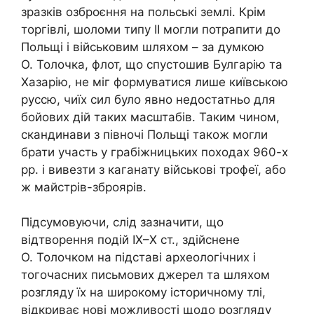
зразків озброєння на польські землі. Крім
торгівлі, шоломи типу ІІ могли потрапити до
Польщі і військовим шляхом – за думкою
О. Толочка, флот, що спустошив Булгарію та
Хазарію, не міг формуватися лише київською
руссю, чиїх сил було явно недостатньо для
бойових дій таких масштабів. Таким чином,
скандинави з півночі Польщі також могли
брати участь у грабіжницьких походах 960-х
рр. і вивезти з каганату військові трофеї, або
ж майстрів-зброярів.
Підсумовуючи, слід зазначити, що
відтворення подій ІХ–Х ст., здійснене
О. Толочком на підставі археологічних і
тогочасних письмових джерел та шляхом
розгляду їх на широкому історичному тлі,
відкриває нові можливості щодо розгляду