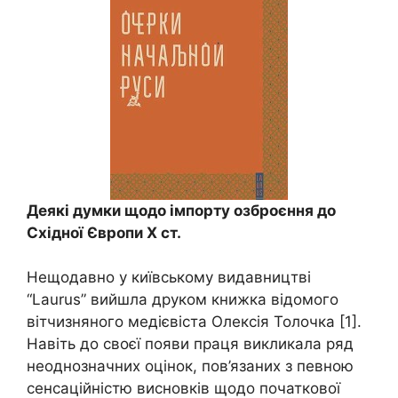
Деякі думки щодо імпорту озброєння до
Східної Європи Х ст.
Нещодавно у київському видавництві
“Laurus” вийшла друком книжка відомого
вітчизняного медієвіста Олексія Толочка [1].
Навіть до своєї появи праця викликала ряд
неоднозначних оцінок, пов’язаних з певною
сенсаційністю висновків щодо початкової