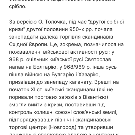
срібло.
За версією О. Толочка, під час “другої срібної
кризи” другої половини 950-х рр. почала
занепадати далека торгівля скандинавів
Східної Європи. Це, зокрема, позначилося на
пожвавленні військової активності русі: у
968 р. очільник київської русі Святослав
напав на Болгарію, у 968/969 р. інша русь
пішла війною на Булгарію і Хазарію,
призвівши до занепаду каганату. Врешті на
початок ХІ ст. київські скандинави (які не
поривали торгових зв’язків з Візантією)
змогли вийти з кризи, поставивши під
контроль колишні союзні слов’янські землі,
підпорядкувавши північні скандинавські
торгові центри (Новгород) та утворивши
державу зі спадковою владою з центром у