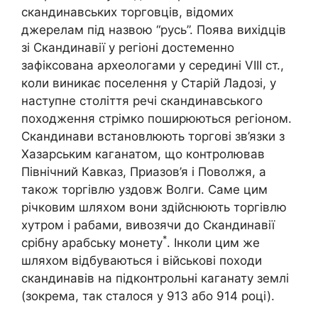
скандинавських торговців, відомих
джерелам під назвою “русь”. Поява вихідців
зі Скандинавії у регіоні достеменно
зафіксована археологами у середині VIII ст.,
коли виникає поселення у Старій Ладозі, у
наступне століття речі скандинавського
походження стрімко поширюються регіоном.
Скандинави встановлюють торгові зв’язки з
Хазарським каганатом, що контролював
Північний Кавказ, Приазов’я і Поволжя, а
також торгівлю уздовж Волги. Саме цим
річковим шляхом вони здійснюють торгівлю
хутром і рабами, вивозячи до Скандинавії
*
срібну арабську монету
. Інколи цим же
шляхом відбуваються і військові походи
скандинавів на підконтрольні каганату землі
(зокрема, так сталося у 913 або 914 році).