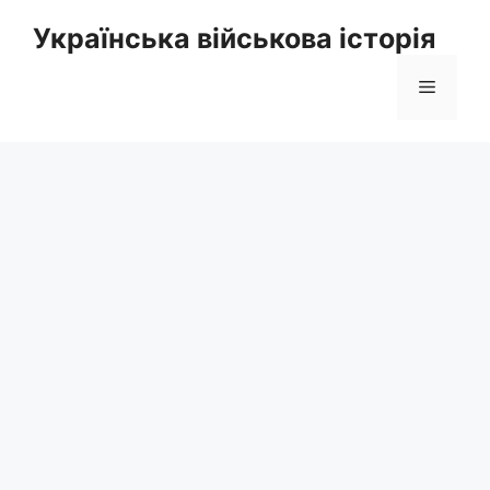
Перейти
Українська військова історія
до
вмісту
Меню