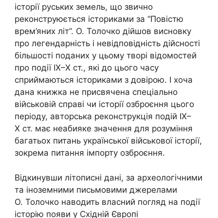
історії руських земель, що звично
реконструюється істориками за “Повістю
врем’яних літ”. О. Толочко дійшов висновку
про легендарність і невідповідність дійсності
більшості поданих у цьому творі відомостей
про події ІХ–Х ст., які до цього часу
сприймаються істориками з довірою. І хоча
дана книжка не присвячена спеціально
військовій справі чи історії озброєння цього
періоду, авторська реконструкція подій ІХ–
Х ст. має неабияке значення для розуміння
багатьох питань української військової історії,
зокрема питання імпорту озброєння.
Відкинувши літописні дані, за археологічними
та іноземними письмовими джерелами
О. Толочко наводить власний погляд на події
історію появи у Східній Європі