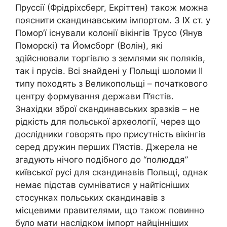
Пруссії (Фрідріхсберг, Екріттен) також можна
пояснити скандинавським імпортом. З ІХ ст. у
Помор’ї існували колонії вікінгів Трусо (Янув
Поморскі) та Йомсборг (Волін), які
здійснювали торгівлю з землями як поляків,
так і прусів. Всі знайдені у Польщі шоломи ІІ
типу походять з Великопольщі – початкового
центру формування держави П’ястів.
Знахідки зброї скандинавських зразків – не
рідкість для польської археології, через що
дослідники говорять про присутність вікінгів
серед дружин перших П’ястів. Джерела не
згадують нічого подібного до “полюддя”
київської русі для скандинавів Польщі, однак
немає підстав сумніватися у найтісніших
стосунках польських скандинавів з
місцевими правителями, що також повинно
було мати наслідком імпорт найцінніших