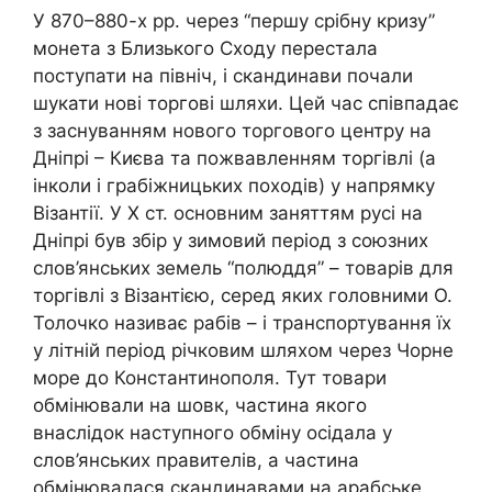
У 870–880-х рр. через “першу срібну кризу”
монета з Близького Сходу перестала
поступати на північ, і скандинави почали
шукати нові торгові шляхи. Цей час співпадає
з заснуванням нового торгового центру на
Дніпрі – Києва та пожвавленням торгівлі (а
інколи і грабіжницьких походів) у напрямку
Візантії. У Х ст. основним заняттям русі на
Дніпрі був збір у зимовий період з союзних
слов’янських земель “полюддя” – товарів для
торгівлі з Візантією, серед яких головними О.
Толочко називає рабів – і транспортування їх
у літній період річковим шляхом через Чорне
море до Константинополя. Тут товари
обмінювали на шовк, частина якого
внаслідок наступного обміну осідала у
слов’янських правителів, а частина
обмінювалася скандинавами на арабське