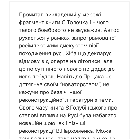
Прочитав викладений у мережі
фрагмент книги О.Толочка і нічого
такого бомбового не зауважив. Автор
рухається у рамках запрограмованої
росімперським дискурсом візії
походження русі. Хіба що декларує
відмову від опертя на літописи, але
це по суті нічого нового не додає до
його побудов. Навіть до Пріцака не
дотягнув своїм “новаторством”, не
кажучи про безліч іншої
реконструкційної літератури з теми.
Свого часу книга Є.Голубінського про
степові впливи на Русі була набагато
новаційнішою, як і пізніші
реконструкції В.Пархоменка. Може
там далі щось таке надзвичайне? То