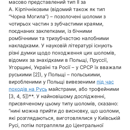
масово представлений тип ІІ за
А. Кірпічніковим (відомий також як тип
“Чорна Могила”) – позолочені шоломи з
чотирьох частин з зубчастими краями,
поєднаних заклепками, із бічними
ромбічними та тризубчастою налобними
накладками. У науковій літературі існують
різні думки щодо походження цих шоломів,
відомих за знахідками в Польщі, Пруссії,
Угорщині, Україні та Росії – у СРСР їх вважали
руськими [2]), у Польщі – польськими,
виробленими у Польщі вивезеними
під час
походів на Русь
майстрами, або трофейними
[3, 4, 5])**. У найновішому дослідженні,
присвяченому цьому типу шоломів, сказано:
“нині можна прийти до висновку, що шоломи,
які розглядаються, виготовлялися у Київській
Русі, потім потрапляли до Центральної