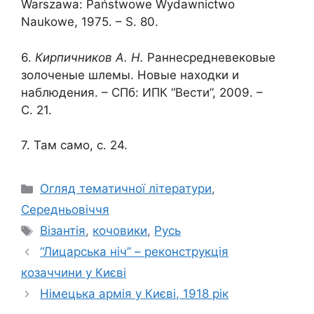
Warszawa: Państwowe Wydawnictwo
Naukowe, 1975. – S. 80.
6.
Кирпичников А. Н.
Раннесредневековые
золоченые шлемы. Новые находки и
наблюдения. – СПб: ИПК “Вести”, 2009. –
С. 21.
7. Там само, с. 24.
Категорії
Огляд тематичної літератури
,
Середньовіччя
Позначки
Візантія
,
кочовики
,
Русь
“Лицарська ніч” – реконструкція
козаччини у Києві
Німецька армія у Києві, 1918 рік