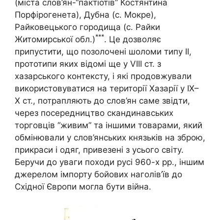
(міста слов’ян-“пактіотів” Костянтина
Порфірогенета), Дубна (с. Мокре),
Райковецького городища (с. Райки
***
Житомирської обл.)
. Це дозволяє
припустити, що позолочені шоломи типу ІІ,
прототипи яких відомі ще у VIII ст. з
хазарського контексту, і які продовжували
використовуватися на території Хазарії у ІХ–
Х ст., потрапляють до слов’ян саме звідти,
через посередництво скандинавських
торговців “живим” та іншими товарами, який
обмінювали у слов’янських князьків на зброю,
прикраси і одяг, привезені з усього світу.
Беручи до уваги походи русі 960-х рр., іншим
джерелом імпорту бойових наголів’їв до
Східної Європи могла бути війна.