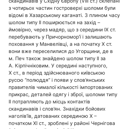
скандинавів у Східну Європу (VIII ст.) склепані
з чотирьох частин гостроверхі шоломи були
відомі в Хазарському каганаті. З плином часу
шолом типу ІІ поширюється на захід –
ймовірно, через мадяр, що з середини ІХ ст.
перебувають у Причорномор’ї і залишають
поховання у Манвелівці, а на початку Х ст.
вони вже переселилися до Угорщини, де в
м. Печ також знайдено шолом типу ІІ за
А. Кірпічніковим. У середині наступного,
Х ст., в період здійснюваного київською
руссю “полюддя” і появи у слов’янських
правителів чималої кількості імпортованих
прикрас, деталей одягу і зброї, шоломи типу
ІІ потрапляють до місць контактів
скандинавів і слов’ян. Знахідки бойових
наголів’їв, датованих серединою Х –
початком ХІ ст., зроблені у районі Чернігова