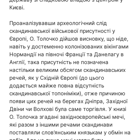
Києві.
Проаналізувавши археологічний слід
скандинавської військової присутності у
Європі, О. Толочко дійшов висновку, що ніде,
навіть у достеменно колонізованих вікінгами
Нормандії на півночі Франції та Данелагу в
Англії, така присутність не позначена
настільки великим обсягом скандинавських
речей, як у Східній Європі (до цього
додається майже повна відсутність
скандинавської топоніміки), отже причиною
появи цих речей на берегах Дніпра, Західної
Двіни чи Волхові була саме торгівля. У книзі
О. Толочка згадані західноєвропейські мечі,
які разом з іншими речами скандинави
поставляли слов’янським князькам у обмін на