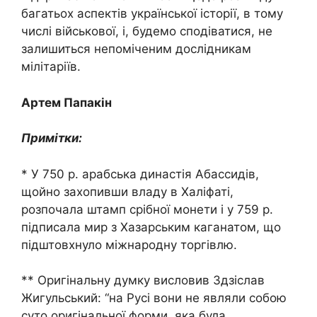
багатьох аспектів української історії, в тому
числі військової, і, будемо сподіватися, не
залишиться непоміченим дослідникам
мілітаріїв.
Артем Папакін
Примітки:
* У 750 р. арабська династія Абассидів,
щойно захопивши владу в Халіфаті,
розпочала штамп срібної монети і у 759 р.
підписала мир з Хазарським каганатом, що
підштовхнуло міжнародну торгівлю.
** Оригінальну думку висловив Здзіслав
Жигульський: “на Русі вони не являли собою
суто оригінальної форми, яка була