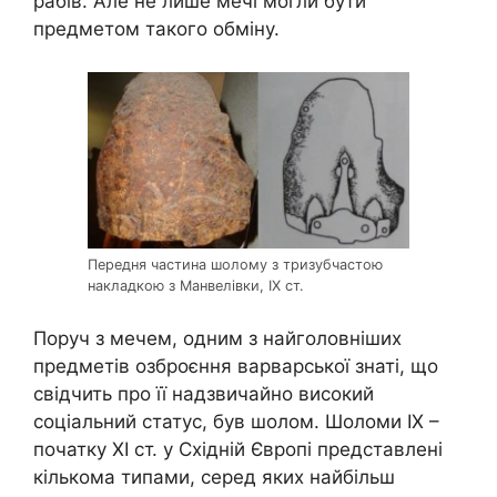
рабів. Але не лише мечі могли бути
предметом такого обміну.
Передня частина шолому з тризубчастою
накладкою з Манвелівки, ІХ ст.
Поруч з мечем, одним з найголовніших
предметів озброєння варварської знаті, що
свідчить про її надзвичайно високий
соціальний статус, був шолом. Шоломи ІХ –
початку ХІ ст. у Східній Європі представлені
кількома типами, серед яких найбільш