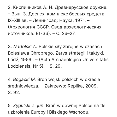
2. Кирпичников А. Н. Древнерусское оружие.
– Вып. 3. Доспех, комплекс боевых средств
IX–XIII вв. – Ленинград: Наука, 1971. –
(Археология СССР. Свод археологических
источников. Е1-36). – С. 26–27.
3.
Nadolski
A.
Polskie siły zbrojne w czasach
Bolesława Chrobrego. Zarys strategii i taktyki. –
Łódź, 1956 . – (Acta Archaeologica Universitatis
Lodziensis, Nr 5). – S. 29.
4.
Bogacki
M.
Broń wojsk polskich w okresie
średniowiecza. – Zakrzewo: Replika, 2009. –
S. 92.
5.
Żygulski Z. jun
. Broń w dawnej Polsce na tle
uzbrojenia Europy i Bliskiego Wschodu. –