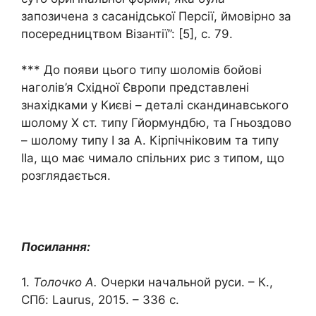
запозичена з сасанідської Персії, ймовірно за
посередництвом Візантії”: [5], с. 79.
*** До появи цього типу шоломів бойові
наголів’я Східної Європи представлені
знахідками у Києві – деталі скандинавського
шолому Х ст. типу Гйормундбю, та Гньоздово
– шолому типу І за А. Кірпічніковим та типу
ІІа, що має чимало спільних рис з типом, що
розглядається.
Посилання:
1.
Толочко А.
Очерки начальной руси. – К.,
СПб: Laurus, 2015. – 336 с.