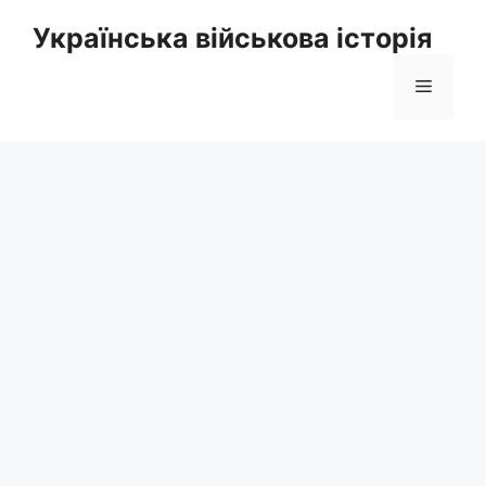
Перейти
Українська військова історія
до
вмісту
Меню