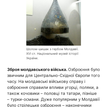
Шолом-шишак з гербом Молдавії.
XVI ст. Національний музей історії
України.
Зброя молдавського війська.
Озброєння було
звичним для Центрально-Східної Європи того
часу. На молдавські військову справу і
озброєння справили впливи угорці, поляки, а
також кочовики – половці та татари, пізніше
– турки-османи. Дуже популярним у Молдавії
було стрілецьке озброєння – наконечники