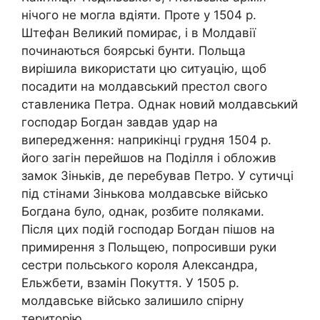
нічого не могла вдіяти. Проте у 1504 р.
Штефан Великий помирає, і в Молдавії
починаються боярські бунти. Польща
вирішила використати цю ситуацію, щоб
посадити на молдавський престол свого
ставленика Петра. Однак новий молдавський
господар Богдан завдав удар на
випередження: наприкінці грудня 1504 р.
його загін перейшов на Поділля і обложив
замок Зіньків, де перебував Петро. У сутичці
під стінами Зінькова молдавське військо
Богдана було, однак, розбите поляками.
Після цих подій господар Богдан пішов на
примирення з Польщею, попросивши руки
сестри польського короля Александра,
Ельжбети, взамін Покуття. У 1505 р.
молдавське військо залишило спірну
територію.