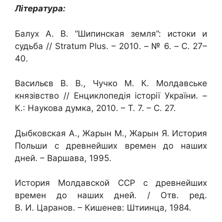
Література:
Балух А. В.
“Шипинская земля”: истоки и
судьба //
Stratum
Plus
. – 2010. –
№ 6. – С. 27–
40.
Васильєв В. В., Чучко М. К. Молдавське
князівство // Енциклопедія історії України. –
К.: Наукова думка, 2010. – Т. 7. – С. 27.
Дыбковская А., Жарын М., Жарын Я. История
Польши с древнейших времен до наших
дней. – Варшава, 1995.
История Молдавской ССР с древнейших
времен до наших дней. / Отв. ред.
В. И. Царанов. – Кишенев: Штиинца, 1984.