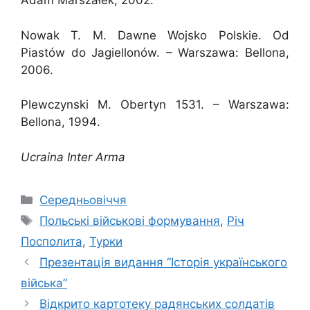
Adam Marszałek, 2002.
Nowak T. M. Dawne Wojsko Polskie. Od
Piastów do Jagiellonów. – Warszawa: Bellona,
2006.
Plewczynski M. Obertyn 1531. – Warszawa:
Bellona,
1994
.
Ucraina Inter Arma
Категорії
Середньовіччя
Позначки
Польські військові формування
,
Річ
Посполита
,
Турки
Презентація видання “Історія українського
війська”
Відкрито картотеку радянських солдатів