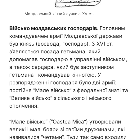
Молдавський кінний лучник. XV ст.
Військо молдавських господарів.
Головним
командувачем армії Молдавської держави
був князь (воєвода, господар). З
XVI
ст.
з’являється посада гетьмана, який
допомагав господарю в управлінні військом,
а також сердара, який був заступником
гетьмана і командував кіннотою. У
розпорядженні господаря було дві армії:
постійне “Мале військо” з феодальної знаті та
“Велике військо” з сільського і міського
ополчення.
“Мале військо” (“
Oastea
Mica
“) утворювали
великі і малі бояри зі своїми дружинами, які
називалися “четами”. Туди так само входили