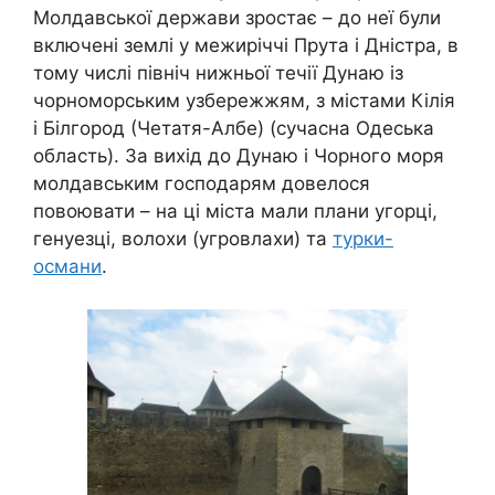
Молдавської держави зростає – до неї були
включені землі у межиріччі Прута і Дністра, в
тому числі північ нижньої течії Дунаю із
чорноморським узбережжям, з містами Кілія
і Білгород (Четатя-Албе) (сучасна Одеська
область). За вихід до Дунаю і Чорного моря
молдавським господарям довелося
повоювати – на ці міста мали плани угорці,
генуезці, волохи (угровлахи) та
турки-
османи
.