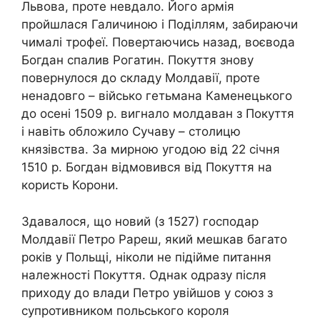
Львова, проте невдало. Його армія
пройшлася Галичиною і Поділлям, забираючи
чималі трофеї. Повертаючись назад, воєвода
Богдан спалив Рогатин. Покуття знову
повернулося до складу Молдавії, проте
ненадовго – військо гетьмана Каменецького
до осені 1509 р. вигнало молдаван з Покуття
і навіть обложило Сучаву – столицю
князівства. За мирною угодою від 22 січня
1510 р. Богдан відмовився від Покуття на
користь Корони.
Здавалося, що новий (з 1527) господар
Молдавії Петро Рареш, який мешкав багато
років у Польщі, ніколи не підійме питання
належності Покуття. Однак одразу після
приходу до влади Петро увійшов у союз з
супротивником польського короля