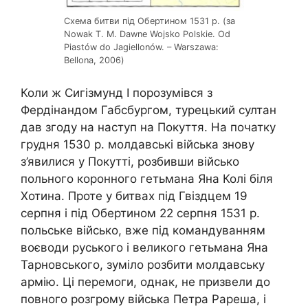
Схема битви під Обертином 1531 р. (за
Nowak T. M. Dawne Wojsko Polskie. Od
Piastów do Jagiellonów. – Warszawa:
Bellona, 2006)
Коли ж Сигізмунд І порозумівся з
Фердінандом Габсбургом, турецький султан
дав згоду на наступ на Покуття. На початку
грудня 1530 р. молдавські війська знову
з’явилися у Покутті, розбивши військо
польного коронного гетьмана Яна Колі біля
Хотина. Проте у битвах під Гвіздцем 19
серпня і під Обертином 22 серпня 1531 р.
польське військо, вже під командуванням
воєводи руського і великого гетьмана Яна
Тарновського, зуміло розбити молдавську
армію. Ці перемоги, однак, не призвели до
повного розгрому війська Петра Рареша, і