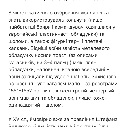
У якості захисного озброєння молдавська
знать використовувала кольчуги (лише
найбагатші бояри і командувачі одягалися у
європейські пластинчасті обладунки) та
шоломи, а також фігурні тарчі і плетені
калкани. Бідніші воїни замість металевого
обладунку носили товсті (за описами
сучасників, на 3–4 пальці) м’які лляні
обладунки, наповнені вовною всередині –
вони захищали від ударів шабель. Захисного
озброєння було загалом мало – за реєстрами
1551–1552 рр. лише кожен третій-четвертий
воїн мав щит та обладунок, і лише кожен
одинадцятий – шолом.
У
XV
ст., ймовірно вже за правління Штефана
Великого, більшість замків і фортець були