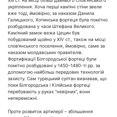
ХІІІ ст. на місці більш давнього слов’янського
укріплення. Хоча перші кам’яні стіни звели
вже тоді, ймовірно, за наказом Данила
Галицького, Хотинська фортеця була помітно
розбудована у часи Штефана Великого.
Кам’яний замок-вежа Цецин був
побудований щойно у
XIV
ст., також на місці
слов’янського поселення, ймовірно, саме за
наказом молдавських правителів.
Фортифікації Білгородської фортеці були
помітно розбудовані у 1450–1480-ті рр. за
допомогою найбільш передових технологій
захисту. Сам турецький султан визнавав, що
поки Білгородська і Кілійська фортеці
перебувають у руках “невірних”, вони
непереможні.
Проте розвиток артилерії – збільшення