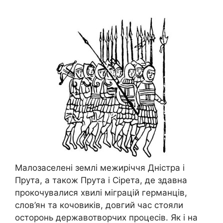
Малозаселені землі межиріччя Дністра і
Прута, а також Прута і Сірета, де здавна
прокочувалися хвилі міграцій германців,
слов’ян та кочовиків, довгий час стояли
осторонь державотворчих процесів. Як і на