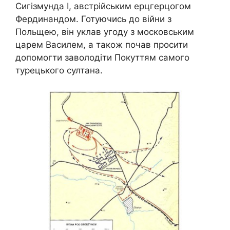
Сигізмунда І, австрійським ерцгерцогом
Фердинандом. Готуючись до війни з
Польщею, він уклав угоду з московським
царем Василем, а також почав просити
допомогти заволодіти Покуттям самого
турецького султана.