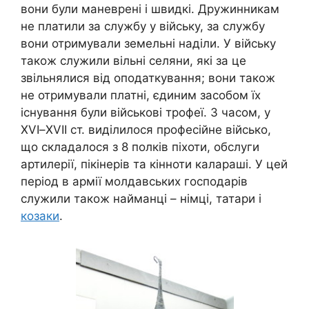
вони були маневрені і швидкі. Дружинникам
не платили за службу у війську, за службу
вони отримували земельні наділи. У війську
також служили вільні селяни, які за це
звільнялися від оподаткування; вони також
не отримували платні, єдиним засобом їх
існування були військові трофеї. З часом, у
XVI
–
XVII
ст. виділилося професійне військо,
що складалося з 8 полків піхоти, обслуги
артилерії, пікінерів та кінноти калараші. У цей
період в армії молдавських господарів
служили також найманці – німці, татари і
козаки
.