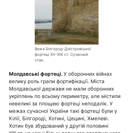
Вежа Білгород-Дністровської
фортеці XV–XІХ ст. Сучасний
стан.
Молдавські фортеці.
У оборонних війнах
велику роль грали фортифікації. Міста
Молдавської держави не мали оборонних
укріплень по всьому периметру, але містили
невеликі за площею фортеці неподалік. У
межах сучасної України такі фортеці були у
Кілії, Білгороді, Хотині, Цецині, Хмелеві.
Хотин був збудований у другій половині