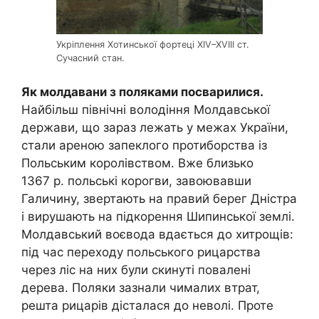
Укріплення Хотинської фортеці XIV–XVIII ст.
Сучасний стан.
Як молдавани з поляками посварилися.
Найбільш північні володіння Молдавської
держави, що зараз лежать у межах України,
стали ареною запеклого протиборства із
Польським королівством. Вже близько
1367 р. польські корогви, завоювавши
Галичину, звертають на правий берег Дністра
і вирушають на підкорення Шипинської землі.
Молдавський воєвода вдається до хитрощів:
під час переходу польського рицарства
через ліс на них були скинуті повалені
дерева. Поляки зазнали чималих втрат,
решта рицарів дісталася до неволі. Проте