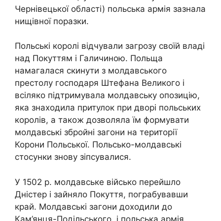
Чернівецької області) польська армія зазнала
нищівної поразки.
Польські королі відчували загрозу своїй владі
над Покуттям і Галичиною. Польща
намагалася скинути з молдавського
престолу господаря Штефана Великого і
всіляко підтримувала молдавську опозицію,
яка знаходила притулок при дворі польських
королів, а також дозволяла їм формувати
молдавські збройні загони на території
Корони Польської. Польсько-молдавські
стосунки знову зіпсувалися.
У 1502 р. молдавське військо перейшло
Дністер і зайняло Покуття, пограбувавши
край. Молдавські загони доходили до
Кам’янця-Подільського, і польська армія