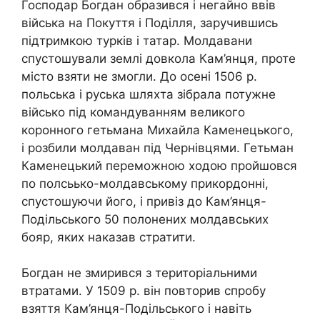
Господар Богдан образився і негайно ввів
війська на Покуття і Поділля, заручившись
підтримкою турків і татар. Молдавани
спустошували землі довкола Кам’янця, проте
місто взяти не змогли. До осені 1506 р.
польська і руська шляхта зібрала потужне
військо під командуванням великого
коронного гетьмана Михайла Каменецького,
і розбили молдаван під Чернівцями. Гетьман
Каменецький переможною ходою пройшовся
по полсьько-молдавському прикордонні,
спустошуючи його, і привіз до Кам’янця-
Подільського 50 полонених молдавських
бояр, яких наказав стратити.
Богдан не змирився з територіальними
втратами. У 1509 р. він повторив спробу
взяття Кам’янця-Подільського і навіть