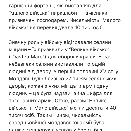
гарнізони фортець, які виставляв для
“малого війська” пиркалаби – намісники,
призначені господарем. Чисельність “Малого
війська” не перевищувала 10 тис. осіб.
Значну роль у війську відігравали селяни і
міщани – їх призивали у “Велике військо”
(“
Oastea
Mare
“) для оборони країни. В разі
небезпеки селяни виставляли по одній
людині від двору. У першій половині
XV
ст. у
Молдавії було близько 27 тисяч селянських
дворів, кожен з яких міг дати армії одну
людину – це була надзвичайна цифра для
тогочасних армій. Отже, разом “Велике
військо” і “Мале військо” могли досягати 40
тисяч осіб. Таким чином, чисельність
середньовічної молдавської армії була
однією з запорук її успіхів у боротьбі з