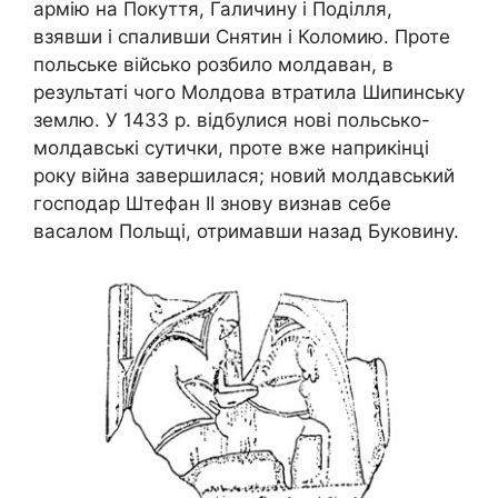
армію на Покуття, Галичину і Поділля,
взявши і спаливши Снятин і Коломию. Проте
польське військо розбило молдаван, в
результаті чого Молдова втратила Шипинську
землю. У 1433 р. відбулися нові польсько-
молдавські сутички, проте вже наприкінці
року війна завершилася; новий молдавський
господар Штефан ІІ знову визнав себе
васалом Польщі, отримавши назад Буковину.