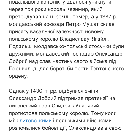
подальшого конфлікту вдалося уникнути –
через три роки король Казимир, який
претендував на ці землі, помер, а у 1387 р.
молдавський воєвода Петро Мушат склав
присягу васальної залежності новому
польському королю Владиславу-Ягайлі.
Подальші молдавсько-польські стосунки були
дружніми: молдавський господар Олександр
Добрий надіслав частину свого війська під
Грюнвальд, для боротьби проти Тевтонського
ордену.
Однак у 1430-ті рр. відбулися зміни –
Олександр Добрий підтримав претензії на
литовський трон Свидригайла, який
протистояв польському королю. Тому коли
між
литовськими
і польськими військами
розпочалися бойові дії, Олександр ввів свою