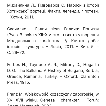
Михайлина Л.,
П
ивоваров С.
Нариси з історії
Хотинської фортеці. Факти, легенди, гіпотези.
– Хотин, 2011.
Скочиляс І. Галич після Галича: Пониззя
(Русо-Влахія) у ХІІ–
XIV
століттях та утворення
Молдавського князівства // Княжа доба:
історія і культура. – Львів, 2011. – Вип. 5. –
С. 29–72.
Forbes N., Toynbee A. R., Mitrany D., Hogarth
D. G. The Balkans. A History of Bulgaria, Serbia,
Greece, Rumania, Turkey. – Oxford: Clarenton
Press, 1915.
Franz M. Wojskowość kozaczyzny zaporoskiej w
XVI–XVII wieku. Geneza i charakter. – Toruń: