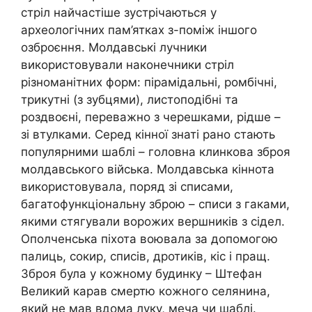
стріл найчастіше зустрічаються у
археологічних пам’ятках з-поміж іншого
озброєння. Молдавські лучники
використовували наконечники стріл
різноманітних форм: пірамідальні, ромбічні,
трикутні (з зубцями), листоподібні та
роздвоєні, переважно з черешками, рідше –
зі втулками. Серед кінної знаті рано стають
популярними шаблі – головна клинкова зброя
молдавського війська. Молдавська кіннота
використовувала, поряд зі списами,
багатофункціональну зброю – списи з гаками,
якими стягували ворожих вершників з сідел.
Ополченська піхота воювала за допомогою
палиць, сокир, списів, дротиків, кіс і пращ.
Зброя була у кожному будинку – Штефан
Великий карав смертю кожного селянина,
який не мав вдома луку, меча чи шаблі.