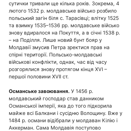
сутички тривали ще кілька років. Зокрема, 4
лютого 1532 р. молдавське військо розбило
польський загін біля с. Тарасівці; влітку 1525
та взимку 1535–1536 рр. молдавське військо
знову вдиралося на Покуття, а в січні 1538 р.
– на Поділля. Лише новий бунт бояр у
Молдавії змусив Петра зректися прав на
спірні території. Польсько-молдавські
військові конфлікти, однак, час від часу
розгорялися знову протягом кінця XVI –
першої половини XVII ст.
Османське завоювання.
У 1456 р.
молдавський господар став данником
Османської імперії, яка до того підкорила
майже всі Балкани і сусідню Волощину. Вже у
1484 р. османи відібрали у молдаван Кілію і
Аккерман. Сама Молдавія поступово