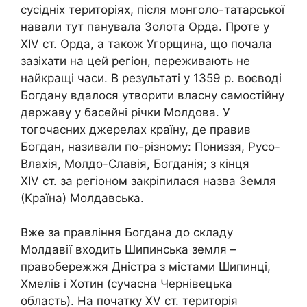
сусідніх територіях, після монголо-татарської
навали тут панувала Золота Орда. Проте у
XIV
ст. Орда, а також Угорщина, що почала
зазіхати на цей регіон, переживають не
найкращі часи. В результаті у 1359 р. воєводі
Богдану вдалося утворити власну самостійну
державу у басейні річки Молдова. У
тогочасних джерелах країну, де правив
Богдан, називали по-різному: Пониззя, Русо-
Влахія, Молдо-Славія, Богданія; з кінця
XIV
ст. за регіоном закріпилася назва Земля
(Країна) Молдавська.
Вже за правління Богдана до складу
Молдавії входить Шипинська земля –
правобережжя Дністра з містами Шипинці,
Хмелів і Хотин (сучасна Чернівецька
область).
На початку
XV
ст. територія