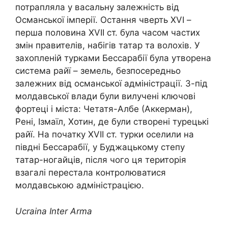
потрапляла у васальну залежність від
Османської імперії. Остання чверть
XVI
–
перша половина
XVII
ст. була часом частих
змін правителів, набігів татар та волохів. У
захопленій турками Бессарабії була утворена
система райї – земель, безпосередньо
залежних від османської адміністрації. З-під
молдавської влади були вилучені ключові
фортеці і міста: Четатя-Албе (Аккерман),
Рені, Ізмаїл, Хотин, де були створені турецькі
райї. На початку
XVII
ст. турки оселили на
півдні Бессарабії, у Буджацькому степу
татар-ногайців, після чого ця територія
взагалі перестала контролюватися
молдавською адміністрацією.
Ucraina Inter Arma