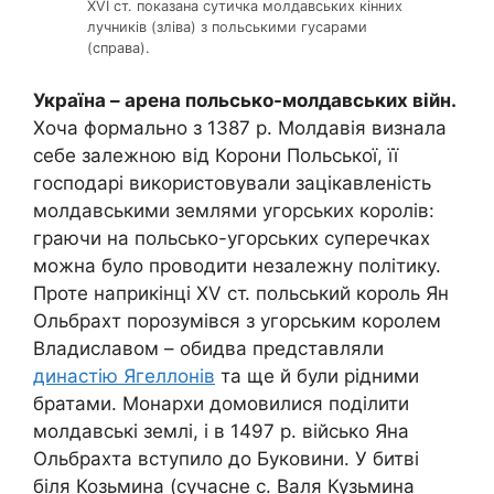
XVI ст. показана сутичка молдавських кінних
лучників (зліва) з польськими гусарами
(справа).
Україна – арена польсько-молдавських війн.
Хоча формально з 1387 р. Молдавія визнала
себе залежною від Корони Польської, її
господарі використовували зацікавленість
молдавськими землями угорських королів:
граючи на польсько-угорських суперечках
можна було проводити незалежну політику.
Проте наприкінці
XV
ст. польський король Ян
Ольбрахт порозумівся з угорським королем
Владиславом – обидва представляли
династію Ягеллонів
та ще й були рідними
братами. Монархи домовилися поділити
молдавські землі, і в 1497 р. військо Яна
Ольбрахта вступило до Буковини. У битві
біля Козьмина (сучасне с. Валя Кузьмина