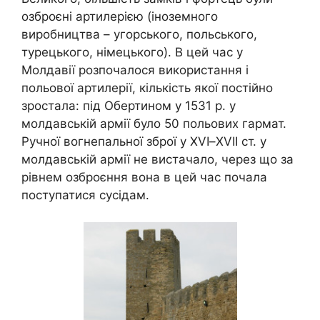
озброєні артилерією (іноземного
виробництва – угорського, польського,
турецького, німецького). В цей час у
Молдавії розпочалося використання і
польової артилерії, кількість якої постійно
зростала: під Обертином у 1531 р. у
молдавській армії було 50 польових гармат.
Ручної вогнепальної зброї у
XVI
–
XVII
ст. у
молдавській армії не вистачало, через що за
рівнем озброєння вона в цей час почала
поступатися сусідам.