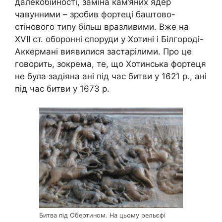
далекобійності, заміна кам’яних ядер
чавунними – зробив фортеці баштово-
стінового типу більш вразливими. Вже на
XVII
ст. оборонні споруди у Хотині і Білгороді-
Аккермані виявилися застарілими. Про це
говорить, зокрема, те, що Хотинська фортеця
не була задіяна ані під час битви у 1621 р., ані
під час битви у 1673 р.
Битва під Обертином. На цьому рельєфі