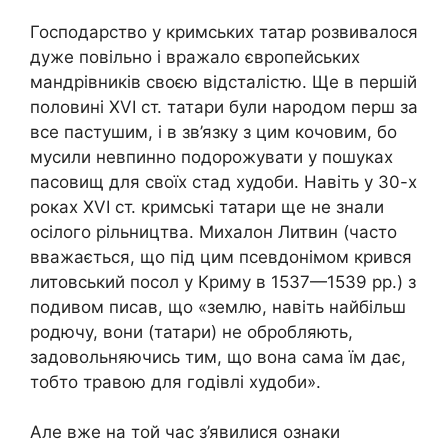
Господарство у кримських татар розвивалося
дуже повільно і вражало європейських
мандрівників своєю відсталістю. Ще в першій
половині XVІ ст. татари були народом перш за
все пастушим, і в зв’язку з цим кочовим, бо
мусили невпинно подорожувати у пошуках
пасовищ для своїх стад худоби. Навіть у 30-х
роках XVI ст. кримські татари ще не знали
осілого рільництва. Михалон Литвин (часто
вважається, що під цим псевдонімом крився
литовський посол у Криму в 1537—1539 pp.) з
подивом писав, що «землю, навіть найбільш
родючу, вони (татари) не обробляють,
задовольняючись тим, що вона сама їм дає,
тобто травою для годівлі худоби».
Але вже на той час з’явилися ознаки