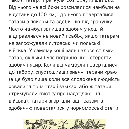
Від нього на всі боки розсилалися чамбули на
відстань до 100 км, і до нього поверталися
татари з ясиром та здобиччю від грабунку.
Часто чамбул залишав здобич у коші й
відправлявся на новий грабіж, якщо татарам
не загрожували литовські чи польські
війська. У самому коші залишалося стільки
татар, скільки було потрібно щоб стерегти
здобич і ясир. Коли всі чамбули поверталися
до табору, спустошивши значні терени краю
(а це було лише коли вся сполохана людність
ховалася по містах і замках, або ж татари
отримували звістку про надходження
війська), татари згортали кіш і разом із
здобиччю поверталися у чорноморські степи.