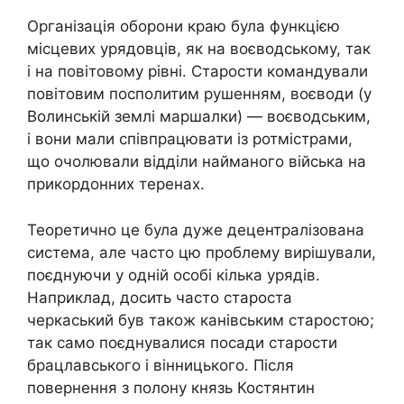
Організація оборони краю була функцією
місцевих урядовців, як на воєводському, так
і на повітовому рівні. Старости командували
повітовим посполитим рушенням, воєводи (у
Волинській землі маршалки) — воєводським,
і вони мали співпрацювати із ротмістрами,
що очолювали відділи найманого війська на
прикордонних теренах.
Теоретично це була дуже децентралізована
система, але часто цю проблему вирішували,
поєднуючи у одній особі кілька урядів.
Наприклад, досить часто староста
черкаський був також канівським старостою;
так само поєднувалися посади старости
брацлавського і вінницького. Після
повернення з полону князь Костянтин