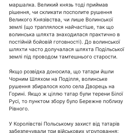
маршалка. Великий князь тоді приймав
рішення, чи скликати посполите рушення
Великого Князівства, чи лише Волинської
землі (що траплялося найчастіше, так що
волинська шляхта знаходилася практично в
постійній бойовій готовності). До волинської
шляхти часто долучалася шляхта Подільської
землі під проводом тамтешнього старости.
Якщо розвідка доносила, що татари йшли
Чорним Шляхом на Поділля, волинське
рушення збиралося коло села Дворець на
Горині. Якщо ж ціллю татар були терени Білої
Русі, то пунктом збору було Бережне поблизу
Рівного.
У Королівстві Польському захист від татарів
забезпечували три військових угруповання: