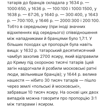
татарів до бранців складала у 1634 р. —
1000:650, у 1636 р. — 100:100 і 1000:1500, у
1638 р. — 67:26, у 1640 р. — 300:400, у 1643
р. — 700:100, у 1646 р. — 2000:300 і 200:100.
Тобто в середньому (при іноді значних
відхиленнях від середнього) співвідношення
між нападниками й бранцями було 1,7:1. У
більших походах ця пропорція була навіть
вища: у 1632 р. татарський десятитисячний
чамбул захопив 2700 ясиру, який відправили
до Криму під охороною тисячі татарів (цей
загін наздогнали й розбили московські ратні
люди, звільнивши бранців); у 1644 р. велике
нашестя — нібито 30 тисяч татарів — пішло
через землі «польські й московські»,
забравши 10 тисяч ясиру. На основі цих двох
випадків можна говорити про пропорцію 3:1
між татарами і ясиром.