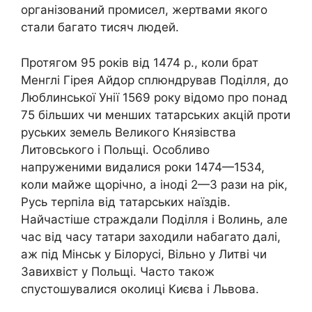
організований промисел, жертвами якого
стали багато тисяч людей.
Протягом 95 років від 1474 р., коли брат
Менглі Гірея Айдор сплюндрував Поділля, до
Люблинської Унії 1569 року відомо про понад
75 більших чи менших татарських акцій проти
руських земель Великого Князівства
Литовського і Польщі. Особливо
напруженими видалися роки 1474—1534,
коли майже щорічно, а іноді 2—3 рази на рік,
Русь терпіла від татарських наїздів.
Найчастіше страждали Поділля і Волинь, але
час від часу татари заходили набагато далі,
аж під Мінськ у Білорусі, Вільно у Литві чи
Завихвіст у Польщі. Часто також
спустошувалися околиці Києва і Львова.