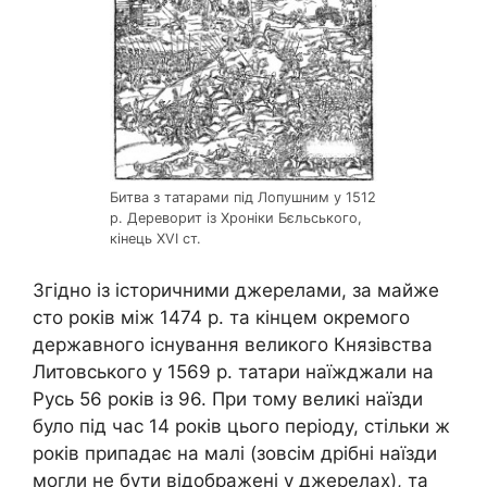
Битва з татарами під Лопушним у 1512
р. Дереворит із Хроніки Бєльського,
кінець XVI ст.
Згідно із історичними джерелами, за майже
сто років між 1474 р. та кінцем окремого
державного існування великого Князівства
Литовського у 1569 р. татари наїжджали на
Русь 56 років із 96. При тому великі наїзди
було під час 14 років цього періоду, стільки ж
років припадає на малі (зовсім дрібні наїзди
могли не бути відображені у джерелах), та