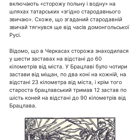
включають «сторожу польну і водну» на
шляхах татарських «згідно стародавнього
звичаю». Схоже, що згаданий стародавній
звичай тягнувся ще від часів домонгольської
Русі.
Відомо, що в Черкасах сторожа знаходилася
у шести заставах на відстані до 60
кілометрів від міста. У Брацлаві було чотири
застави від міщан, по два коні на кожній, на
відстані 23 кілометра від міста, і крім того
староста брацлавський тримав 12 застав по
шість коней на відстані до 90 кілометрів від
Брацлава.