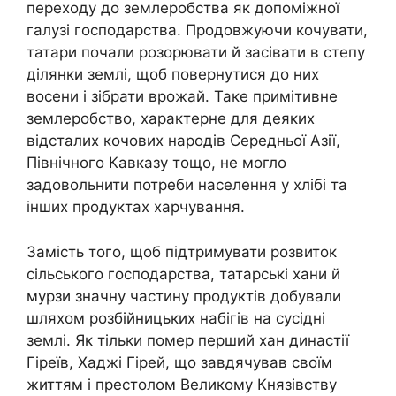
переходу до землеробства як допоміжної
галузі господарства. Продовжуючи кочувати,
татари почали розорювати й засівати в степу
ділянки землі, щоб повернутися до них
восени і зібрати врожай. Таке примітивне
землеробство, характерне для деяких
відсталих кочових народів Середньої Азії,
Північного Кавказу тощо, не могло
задовольнити потреби населення у хлібі та
інших продуктах харчування.
Замість того, щоб підтримувати розвиток
сільського господарства, татарські хани й
мурзи значну частину продуктів добували
шляхом розбійницьких набігів на сусідні
землі. Як тільки помер перший хан династії
Гіреїв, Хаджі Гірей, що завдячував своїм
життям і престолом Великому Князівству