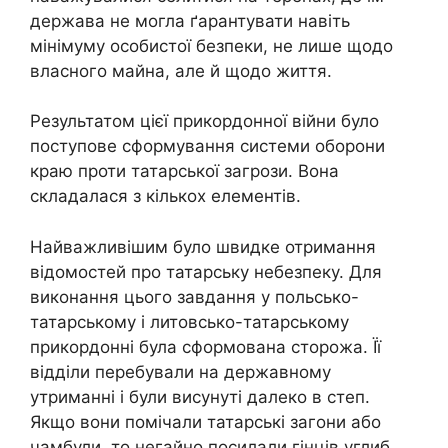
держава не могла ґарантувати навіть
мінімуму особистої безпеки, не лише щодо
власного майна, але й щодо життя.
Результатом цієї прикордонної війни було
поступове сформування системи оборони
краю проти татарської загрози. Вона
складалася з кількох елементів.
Найважливішим було швидке отримання
відомостей про татарську небезпеку. Для
виконання цього завдання у польсько-
татарському і литовсько-татарському
прикордонні була сформована сторожа. Її
відділи перебували на державному
утриманні і були висунуті далеко в степ.
Якщо вони помічали татарські загони або
чамбули, то негайно посилали гінців углиб