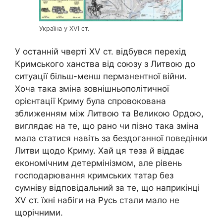
Україна у XVI ст.
У останній чверті XV ст. відбувся перехід
Кримського ханства від союзу з Литвою до
ситуації більш-менш перманентної війни.
Хоча така зміна зовнішньополітичної
орієнтації Криму була спровокована
зближенням між Литвою та Великою Ордою,
виглядає на те, що рано чи пізно така зміна
мала статися навіть за бездоганної поведінки
Литви щодо Криму. Хай ця теза й віддає
економічним детермінізмом, але рівень
господарювання кримських татар без
сумніву відповідальний за те, що наприкінці
XV ст. їхні набіги на Русь стали мало не
щорічними.