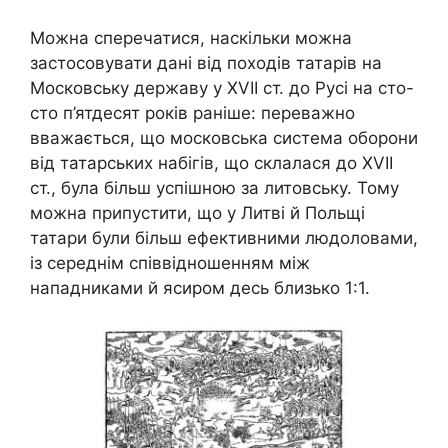
Можна сперечатися, наскільки можна
застосовувати дані від походів татарів на
Московську державу у XVІІ ст. до Русі на сто-
сто п’ятдесят років раніше: переважно
вважається, що московська система оборони
від татарських набігів, що склалася до XVІІ
ст., була більш успішною за литовську. Тому
можна припустити, що у Литві й Польщі
татари були більш ефективними людоловами,
із середнім співвідношенням між
нападниками й ясиром десь близько 1:1.