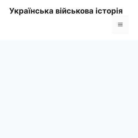
Перейти
Українська військова історія
до
вмісту
Меню