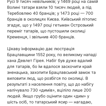
Русі 9 тисяч невільників; у 1469 році на самій
Волині татари взяли 10 тисяч людей, а під
Теребовлею 40 бранців; у 1473 році — 700
бранців в околицях Києва. Київський літопис
згадує, що у 1497 році гетьман Острозький
переміг татарів, що пустошили околиці
Кременця, і звільнив 400 бранців.
Цікаву інформацію дає люстрація
Брацлавщини 1552 року, по великому нападі
хана Девлет Гірея. Набіг був дуже вдалий
для татарів, бо їм вдалося заскочити край
зненацька, захопити Брацлавський замок та
виловити люд, що розбігся по околиці. В
результаті з населення повіту, що до набігу
налічувало 730 «димів», вціліло лише 200
людей. Якщо грубо оцінити один «дим» у
шість осіб, то татарський ясир — нагадаю,