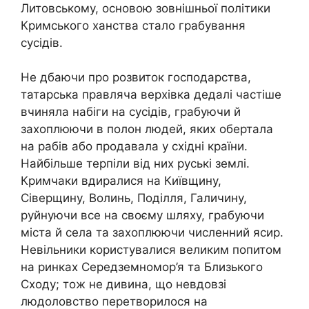
Литовському, основою зовнішньої політики
Кримського ханства стало грабування
сусідів.
Не дбаючи про розвиток господарства,
татарська правляча верхівка дедалі частіше
вчиняла набіги на сусідів, грабуючи й
захоплюючи в полон людей, яких обертала
на рабів або продавала у східні країни.
Найбільше терпіли від них руські землі.
Кримчаки вдиралися на Київщину,
Сіверщину, Волинь, Поділля, Галичину,
руйнуючи все на своєму шляху, грабуючи
міста й села та захоплюючи численний ясир.
Невільники користувалися великим попитом
на ринках Середземномор’я та Близького
Сходу; тож не дивина, що невдовзі
людоловство перетворилося на