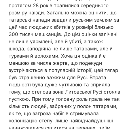
протягом 28 років трапилися середнього
розміру наїзди. Загально можна оцінити, що
татарські напади завдали руським землям за
цей час людських збитків у розмірі близько
300 тисяч мешканців. До цієї оцінки залічені
не лише уярмлені, але й убиті, а також
шкода, заподіяна не лише татарами, але й
турками й волохами. Хоча ця оцінка й є
меншою за числа жертв, що подекуди
зустрічаються в популярній історії, цей тягар
був страшенно важким для Русі. Втрата
людності була дуже чутливою та сприяла
тому, що степова зона Литовської Русі стояла
пусткою. При тому головну роль грала не так
кількість людей, забраних у полон татарами,
як те, що загроза набігів стримувала
колонізацію степу: лише найвідчайдушніші
наважувалися селитися на теренах, де їм