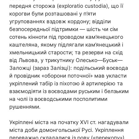
передня сторожа (exploratio custodia), що її
корогви були розташовані у п’яти
угрупованнях вздовж кордону; відділи
безпосередньої підтримки — шість чи сім
сотень кінноти під проводом кам’янецького
каштеляна, якому підлягали кам’янецький і
хмельницький старости; та резерви на схід
від Львова, у трикутнику Олесько—Буськ—
Заложці (зараз Залізці): подільський воєвода
й провідник «оборони поточної» мав укласти
укріплений табір із піхотою й артилерією та
взаємодіяти із воєводами руським і белзьким
на чолі із воєводськими посполитими
рушеннями.
Укріплені міста на початку XVI ст. нагадували
міста доби домонгольської Русі. Укріплення
переважно складалися із рову («перекопу»)