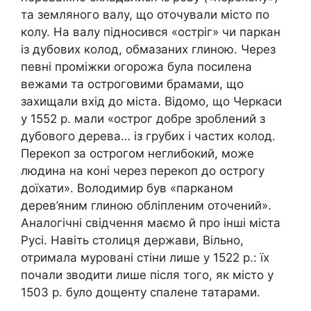
та земляного валу, що оточували місто по
колу. На валу підносився «остріг» чи паркан
із дубових колод, обмазаних глиною. Через
певні проміжки огорожа була посилена
вежами та остроговими брамами, що
захищали вхід до міста. Відомо, що Черкаси
у 1552 р. мали «острог добре зроблений з
дубового дерева… із грубих і частих колод.
Перекоп за острогом неглибокий, може
людина на коні через перекоп до острогу
доїхати». Володимир був «парканом
дерев’яним глиною обліпленим оточений».
Аналогічні свідчення маємо й про інші міста
Русі. Навіть столиця держави, Вільно,
отримала муровані стіни лише у 1522 р.: їх
почали зводити лише після того, як місто у
1503 р. було дощенту спалене татарами.