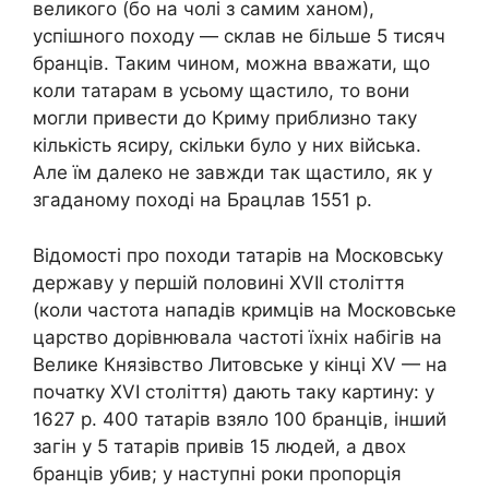
великого (бо на чолі з самим ханом),
успішного походу — склав не більше 5 тисяч
бранців. Таким чином, можна вважати, що
коли татарам в усьому щастило, то вони
могли привести до Криму приблизно таку
кількість ясиру, скільки було у них війська.
Але їм далеко не завжди так щастило, як у
згаданому поході на Брацлав 1551 р.
Відомості про походи татарів на Московську
державу у першій половині XVІІ століття
(коли частота нападів кримців на Московське
царство дорівнювала частоті їхніх набігів на
Велике Князівство Литовське у кінці XV — на
початку XVІ століття) дають таку картину: у
1627 р. 400 татарів взяло 100 бранців, інший
загін у 5 татарів привів 15 людей, а двох
бранців убив; у наступні роки пропорція