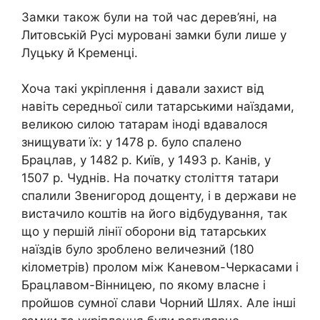
Замки також були на той час дерев’яні, на
Литовській Русі муровані замки були лише у
Луцьку й Кременці.
Хоча такі укріплення і давали захист від
навіть середньої сили татарськими наїздами,
великою силою татарам іноді вдавалося
знищувати їх: у 1478 р. було спалено
Брацлав, у 1482 р. Київ, у 1493 р. Канів, у
1507 р. Чуднів. На початку століття татари
спалили Звенигород дощенту, і в держави не
вистачило коштів на його відбудування, так
що у першій лінії оборони від татарських
наїздів було зроблено величезний (180
кілометрів) пролом між Каневом-Черкасами і
Брацлавом-Вінницею, по якому власне і
пройшов сумної слави Чорний Шлях. Але інші