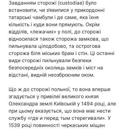
Завданням сторожі (custodiae) було
встановити, чи з’явилися у прикордонні
татарські чамбули і де саме, яка їхня
кількість і куди вони прямують. Окрім
відділів, «лежачих» у полі, до сторожі
відносилася також сторожа замкова, що
пильнувала цілодобово, та острогова
сторожа біля міських брам і стін. Ці останні
види сторожі пильнували безпеки
безпосередніх околиць замків і міст на
відстані, видній неозброєним оком.
Що ж до сторожі польної, то вона вперше
згадується у привілеї великого князя
Олександра землі Київській у 1494 році, але
при цьому вказується, що вона має нести
службу «где и перед тым стерегивали». У
1539 році повинності черкаських міщан