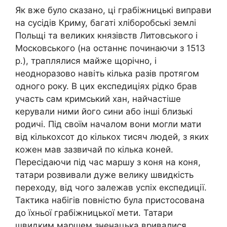
Як вже було сказано, ці грабіжницькі виправи
на сусідів Криму, багаті хліборобські землі
Польщі та великих князівств Литовського і
Московського (на останнє починаючи з 1513
р.), траплялися майже щорічно, і
неодноразово навіть кілька разів протягом
одного року. В цих експедиціях рідко брав
участь сам кримський хан, найчастіше
керували ними його сини або інші близькі
родичі. Під своїм началом вони могли мати
від кількохсот до кількох тисяч людей, з яких
кожен мав зазвичай по кілька коней.
Пересідаючи під час маршу з коня на коня,
татари розвивали дуже велику швидкість
переходу, від чого залежав успіх експедиції.
Тактика набігів повністю була пристосована
до їхньої грабіжницької мети. Татари
швидким маршем зненацька вривалися