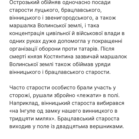
Острозький обійняв одночасно посади
старости луцького, брацлавського,
вінницького і звенигородського, а також
маршалка Волинської землі, і така
концентрація цивільної й військової влади в
одних руках дуже допомогла у покращенні
організації оборони проти татарів. Після
смерті князя Костянтина зазвичай маршалок
Волинської землі також обіймав уряди
вінницького і брацлавського старости.
Часто старости особисто брали участь у
сторожі, рушали збройно «лежати» в полі.
Наприклад, вінницький староста вибирався
«на Інгуле од замку нашего винницкого в
тридцяти милях». Брацлавський староста
виходив у поле із двадцятьма вершниками.