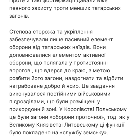
Проте й такі фортифікації давали вже
певного захисту проти менших татарських
загонів.
Степова сторожа та укріплення
забезпечували лише пасивний елемент
оборони від татарських наїздів. Вони
доповнювалися елементом активної
оборони, що полягала у протистоянні
ворогові, що вдерся до краю, з метою
розбити його загони, наздогнати та відбити
награбоване добро й ясир. Це завдання
виконувалося постійними військовими
підрозділами, що були розміщені у
прикордонній зоні. У Королівстві Польському
це були загони «оборони проточної», тоді як у
Великому Князівстві Литовському ці функції
було покладено на «службу земську».