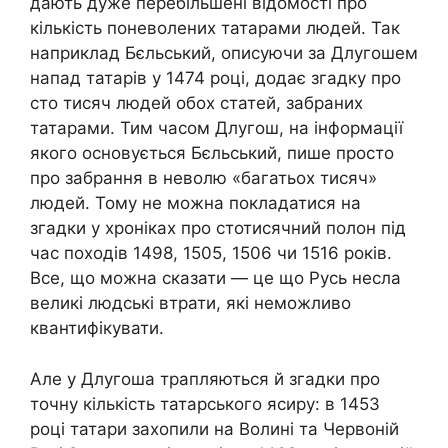
дають дуже перебільшені відомості про
кількість поневолених татарами людей. Так
наприклад Бєльський, описуючи за Длугошем
напад татарів у 1474 році, додає згадку про
сто тисяч людей обох статей, забраних
татарами. Тим часом Длугош, на інформації
якого основується Бєльський, пише просто
про забрання в неволю «багатьох тисяч»
людей. Тому не можна покладатися на
згадки у хроніках про стотисячний полон під
час походів 1498, 1505, 1506 чи 1516 років.
Все, що можна сказати — це що Русь несла
великі людські втрати, які неможливо
квантифікувати.
Але у Длугоша трапляються й згадки про
точну кількість татарського ясиру: в 1453
році татари захопили на Волині та Червоній