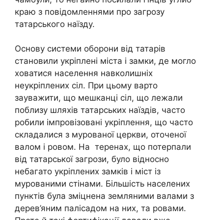
краю з повідомленнями про загрозу
татарського наїзду.
Основу системи оборони від татарів
становили укріплені міста і замки, де могло
ховатися населення навколишніх
неукріплених сіл. При цьому варто
зауважити, що мешканці сіл, що лежали
поблизу шляхів татарських наїздів, часто
робили імпровізовані укріплення, що часто
складалися з мурованої церкви, оточеної
валом і ровом. На теренах, що потерпали
від татарської загрози, було відносно
небагато укріплених замків і міст із
мурованими стінами. Більшість населених
пунктів була зміцнена земляними валами з
дерев’яним палісадом на них, та ровами.