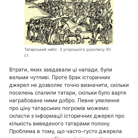
Татарський набіг. З угорського рукопису XV
ст.
Втрати, яких завдавали ці напади, були
вельми чутливі. Проте брак історичних
джерел не дозволяє точно визначити, скільки
поселень спалили татари, скільки було варте
награбоване ними добро. Певне уявлення
про ціну татарських погромів можемо
скласти з інформації історичних джерел про
кількість виведеного татарами полону.
Проблема в тому, що часто-густо джерела