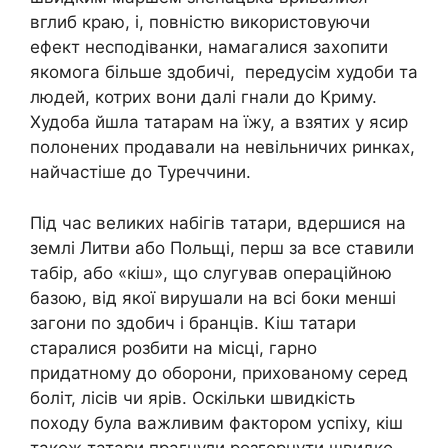
вглиб краю, і, повністю використовуючи
ефект несподіванки, намагалися захопити
якомога більше здобичі, передусім худоби та
людей, котрих вони далі гнали до Криму.
Худоба йшла татарам на їжу, а взятих у ясир
полонених продавали на невільничих ринках,
найчастіше до Туреччини.
Під час великих набігів татари, вдершися на
землі Литви або Польщі, перш за все ставили
табір, або «кіш», що слугував операційною
базою, від якої вирушали на всі боки менші
загони по здобич і бранців. Кіш татари
старалися розбити на місці, гарно
придатному до оборони, прихованому серед
боліт, лісів чи ярів. Оскільки швидкість
походу була важливим фактором успіху, кіш
також татари прагнули розгорнути швидко.