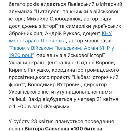
багато років видається Львівський мілітарний
альманах “Цитаделя” та книжки з військової
історії; Михайло Слободянюк, автор ряду
досліджень з історії та символіки українських
Збройних сил; Андрій Руккас, доцент
КНУ
імені Тараса Шевченка
, автор монографії
“Разом з Військом Польським. Армія УНР у
1920 році”
, фахівець з військової історії
України і країн Центрально-Східної Європи;
Кирило Галушко, координатор громадського
просвітницького проекту “Lікбез: Історичний
фронт”; Володимир В’ятрович, директор
Українського інституту національної пам’яті
та інші. Захід відбудеться у четвер 21 квітня
о 11-00 в залі «Къырым».
У суботу 23 квітня планується проведення
лекції
Віктора Савченка «100 битв за