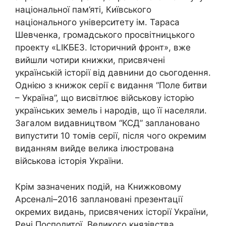
національної пам’яті, Київського
національного університету ім. Тараса
Шевченка, громадського просвітницького
проекту «LIKБЕЗ. Історичний фронт», вже
вийшли чотири книжки, присвячені
українській історії від давнини до сьогодення.
Однією з книжок серії є видання “Поле битви
– Україна”, що висвітлює військову історію
українських земель і народів, що її населяли.
Загалом видавництвом “КСД” заплановано
випустити 10 томів серії, після чого окремим
виданням вийде велика ілюстрована
військова історія України.
Крім зазначених подій, на Книжковому
Арсеналі–2016 заплановані презентації
окремих видань, присвячених історії України,
Речі Посполитої, Великого князівства