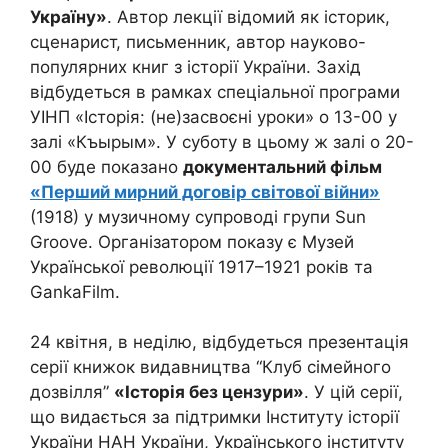
Україну
»
. Автор лекції відомий як історик,
сценарист, письменник, автор науково-
популярних книг з історії України. Захід
відбудеться в рамках спеціальної програми
УІНП «Історія: (не)засвоєні уроки» о 13-00 у
залі «Къырым». У суботу в цьому ж залі о 20-
00 буде показано
документальний фільм
«Перший мирний договір світової війни»
(1918) у музичному супроводі групи Sun
Groove. Організатором показу є Музей
Української революції 1917–1921 років та
GankaFilm.
24 квітня, в неділю, відбудеться презентація
серії книжок видавництва “Клуб сімейного
дозвілля”
«Історія без цензури»
. У цій серії,
що видається за підтримки Інституту історії
України НАН України, Українського інституту