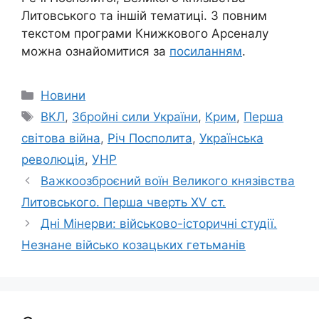
Литовського та іншій тематиці. З повним
текстом програми Книжкового Арсеналу
можна ознайомитися за
посиланням
.
Категорії
Новини
Позначки
ВКЛ
,
Збройні сили України
,
Крим
,
Перша
світова війна
,
Річ Посполита
,
Українська
революція
,
УНР
Важкоозброєний воїн Великого князівства
Литовського. Перша чверть XV ст.
Дні Мінерви: військово-історичні студії.
Незнане військо козацьких гетьманів