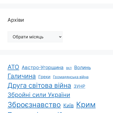
Архіви
Архіви
АТО
Австро-Угорщина
Волинь
ВКЛ
Галичина
Греки
Громадянська війна
Друга світова війна
ЗУНР
Збройні сили України
Зброєзнавство
Крим
Київ