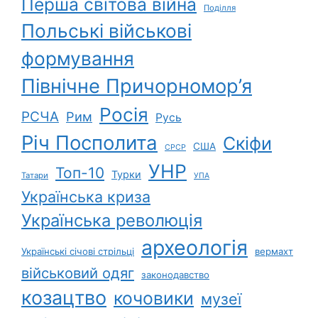
Перша світова війна
Поділля
Польські військові
формування
Північне Причорномор’я
Росія
РСЧА
Рим
Русь
Річ Посполита
Скіфи
США
СРСР
УНР
Топ-10
Турки
Татари
УПА
Українська криза
Українська революція
археологія
Українські січові стрільці
вермахт
військовий одяг
законодавство
козацтво
кочовики
музеї