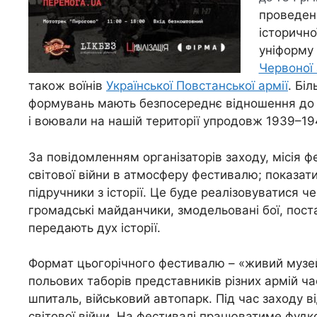
проведенн
історично
уніформу 
Червоної 
також воїнів
Української Повстанської армії
. Бі
формувань мають безпосереднє відношення до в
і воювали на нашій території упродовж 1939–19
За повідомленням організаторів заходу, місія ф
світової війни в атмосферу фестивалю; показати
підручники з історії. Це буде реалізовуватися ч
громадські майданчики, змодельовані бої, поста
передають дух історії.
Формат цьогорічного фестивалю – «живий музей»
польових таборів представників різних армій час
шпиталь, військовий автопарк. Під час заходу ві
світової війни. На фестивалі працюватиме фудк