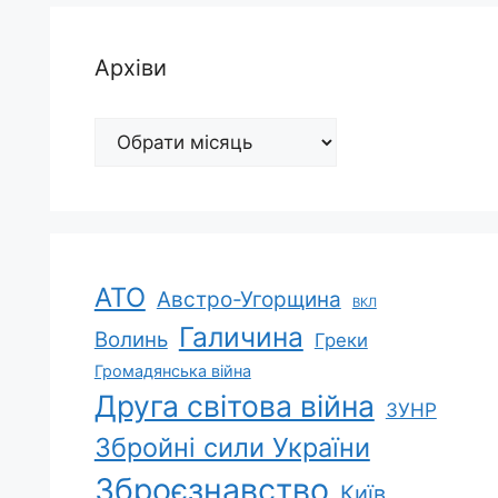
Архіви
Архіви
АТО
Австро-Угорщина
ВКЛ
Галичина
Волинь
Греки
Громадянська війна
Друга світова війна
ЗУНР
Збройні сили України
Зброєзнавство
Київ