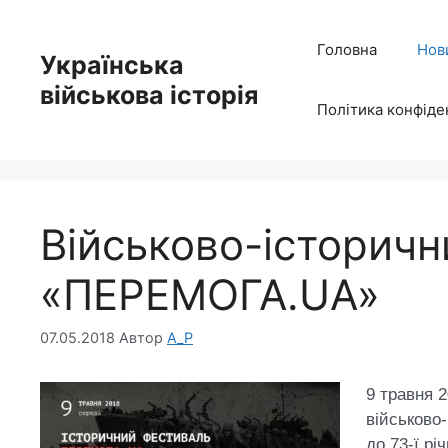
Перейти
до
Головна
Нов
Українська
вмісту
військова історія
Політика конфіде
Військово-історич
«ПЕРЕМОГА.UA»
07.05.2018
Автор
A_P
9 травня 2
військово
до 73-ї р