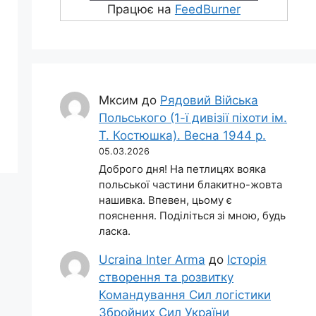
Працює на
FeedBurner
Мксим
до
Рядовий Війська
Польського (1-ї дивізії піхоти ім.
Т. Костюшка). Весна 1944 р.
05.03.2026
Доброго дня! На петлицях вояка
польської частини блакитно-жовта
нашивка. Впевен, цьому є
пояснення. Поділіться зі мною, будь
ласка.
Ucraina Inter Arma
до
Історія
створення та розвитку
Командування Сил логістики
Збройних Сил України