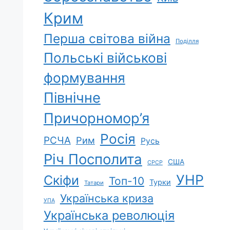
Крим
Перша світова війна
Поділля
Польські військові
формування
Північне
Причорномор’я
Росія
РСЧА
Рим
Русь
Річ Посполита
США
СРСР
УНР
Скіфи
Топ-10
Турки
Татари
Українська криза
УПА
Українська революція