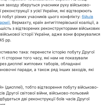
я заходу зберуться учасники руху військово-
ї реконструкції з усієї України, які відтворюють
і побут різних учасників цього конфлікту:
бійців
армії
, Вермахту, країн антигітлерівської коаліції, а
льшість з відтворених реконструкторами військових
ійськової історії України, адже вони формувалися
45 рр.
естивалю така: перенести історію побуту Другої
 ті сторони того часу, які нам не показували
ерез дисплеї житлових таборів, обладнані
новочні паради, а також ряд інших заходів, які
 (дисплеї), тобто відтворення побуту військово-
ів Другої світової війни, військово-польовий
дбудеться дві реконструкції боїв часів Другої
орт
.