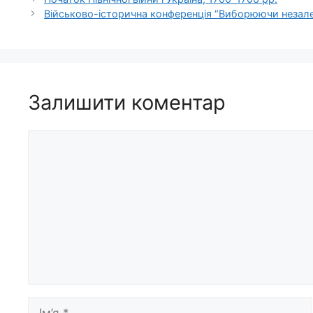
Військово-історична конференція “Виборюючи незал
Залишити коментар
Коментар
Ім’я