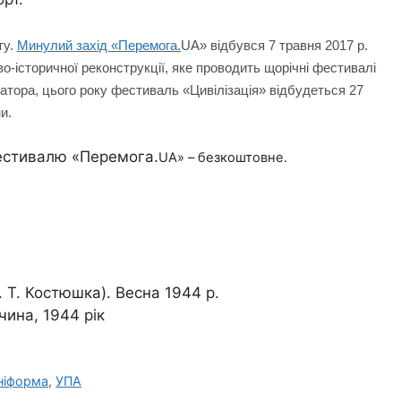
ту.
Минулий захід «Перемога.
UA
» відбувся 7 травня 2017 р.
о-історичної реконструкції, яке проводить щорічні фестивалі
затора, цього року фестиваль «Цивілізація» відбудеться 27
и.
фестивалю «Перемога.
UA
» – безкоштовне.
м. Т. Костюшка). Весна 1944 р.
чина, 1944 рік
ніформа
,
УПА