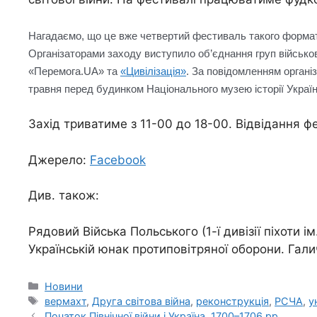
Нагадаємо, що це вже четвертий фестиваль такого форма
Організаторами заходу виступило об’єднання груп військов
«Перемога.
UA
» та
«Цивілізація»
. За повідомленням органі
травня перед будинком Національного музею історії Україн
Захід триватиме з 11-00 до 18-00. Відвідання 
Джерело:
Facebook
Див. також:
Рядовий Війська Польського (1-ї дивізії піхоти і
Українській юнак протиповітряної оборони. Гали
Категорії
Новини
Позначки
вермахт
,
Друга світова війна
,
реконструкція
,
РСЧА
,
у
Початок Північної війни і Україна, 1700–1706 рр.