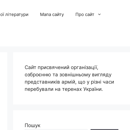
ої літератури
Мапа сайту
Про сайт
Сайт присвячений організації,
озброєнню та зовнішньому вигляду
представників армій, що у різні часи
перебували на теренах України.
Пошук