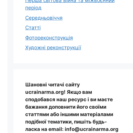
Перша світова війна та міжвоєнний
період
Середньовіччя
Статті
Фотореконструкція
Художні реконструкції
Шановні читачі сайту
ucrainarma.org! Якщо вам
сподобався наш ресурс і ви маєте
бажання доповнити його своїми
статтями або іншими матеріалами
подібної тематики, пишіть будь-
ласка на email: info@ucrainarma.org