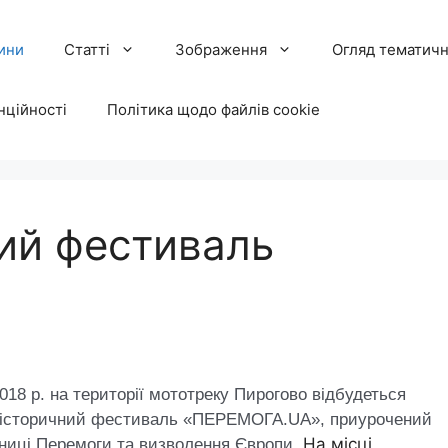
ини
Статті
Зображення
Огляд тематичн
нційності
Політика щодо файлів cookie
ний фестиваль
018 р. на території мототреку Пирогово відбудеться
-історичний фестиваль «ПЕРЕМОГА.UA», приурочений
На місці
ічниці Перемоги та визволення Європи.