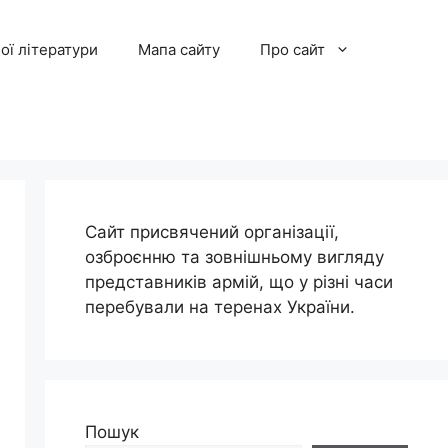
ої літератури
Мапа сайту
Про сайт
Сайт присвячений організації,
озброєнню та зовнішньому вигляду
представників армій, що у різні часи
перебували на теренах України.
Пошук