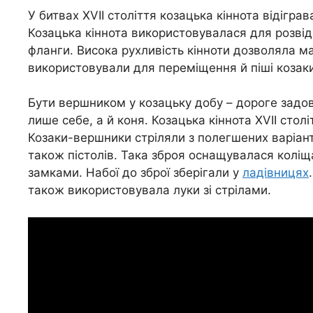
У битвах XVII століття козацька кіннота відігра
Козацька кіннота використовувалася для розвідк
фланги. Висока рухливість кінноти дозволяла ма
використовували для переміщення й піші козаки
Бути вершником у козацьку добу – дороге задов
лише себе, а й коня. Козацька кіннота XVII ст
Козаки-вершники стріляли з полегшених варіантів
також пістолів. Така зброя оснащувалася колі
замками. Набої до зброї зберігали у
ладівницях
також використовувала луки зі стрілами.