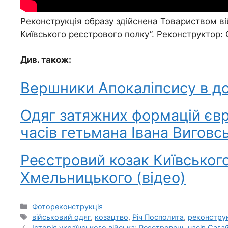
Реконструкція образу здійснена Товариством ві
Київського реєстрового полку”. Реконструктор:
Див. також:
Вершники Апокаліпсису в д
Одяг затяжних формацій єв
часів гетьмана Івана Виговс
Реєстровий козак Київського
Хмельницького (відео)
Категорії
Фотореконструкція
Позначки
військовий одяг
,
козацтво
,
Річ Посполита
,
реконстру
Історія українського війська: Реєстровець часів Саг