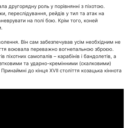
вала другорядну роль у порівнянні з піхотою.
и, переслідування, рейдів у тил та атак на
неврувати на полі бою. Крім того, коней
.
олення. Він сам забезпечував усім необхідним не
оліття воювала переважно вогнепальною зброєю.
 піхотних самопалів – карабінів і бандолетів, а
щатковими та ударно-кремінними (скалковими)
. Принаймні до кінця XVII століття козацька кіннота