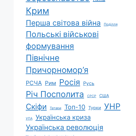
Крим
Перша світова війна
Поділля
Польські військові
формування
Північне
Причорномор’я
Росія
РСЧА
Рим
Русь
Річ Посполита
США
СРСР
УНР
Скіфи
Топ-10
Турки
Татари
Українська криза
УПА
Українська революція