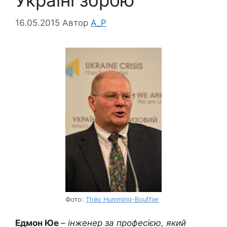
Україні зброю
16.05.2015
Автор
A_P
Фото:
Théo Humming-Bouffier
Едмон Юе
– інженер за професією, який