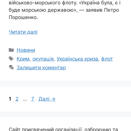
військово-морського флоту. «Україна була, є і
буде морською державою», — заявив Петро
Порошенко.
Читати далі
Категорії
Новини
Позначки
Крим
,
окупація
,
Українська криза
,
флот
Залишити коментар
Сторінка
Сторінка
Сторінка
1
2
…
7
Далі
→
Сайт присвячений організації, озброєнню та