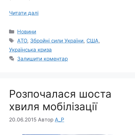
Читати далі
Категорії
Новини
Позначки
АТО
,
Збройні сили України
,
США
,
Українська криза
Залишити коментар
Розпочалася шоста
хвиля мобілізації
20.06.2015
Автор
A_P