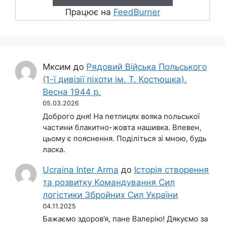
Працює на
FeedBurner
Мксим
до
Рядовий Війська Польського
(1-ї дивізії піхоти ім. Т. Костюшка).
Весна 1944 р.
05.03.2026
Доброго дня! На петлицях вояка польської
частини блакитно-жовта нашивка. Впевен,
цьому є пояснення. Поділіться зі мною, будь
ласка.
Ucraina Inter Arma
до
Історія створення
та розвитку Командування Сил
логістики Збройних Сил України
04.11.2025
Бажаємо здоров’я, пане Валерію! Дякуємо за