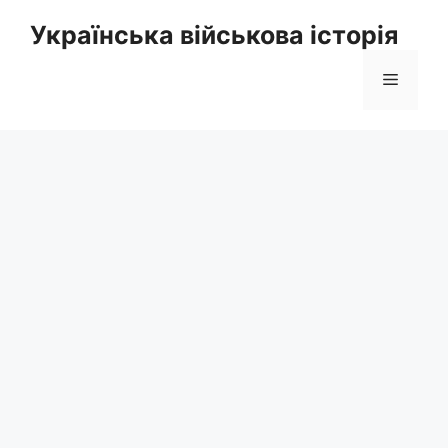
Перейти
Українська військова історія
до
вмісту
Меню