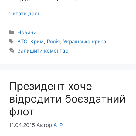
Читати далі
Категорії
Новини
Позначки
АТО
,
Крим
,
Росія
,
Українська криза
Залишити коментар
Президент хоче
відродити боєздатний
флот
11.04.2015
Автор
A_P