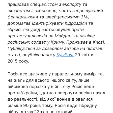
працював спеціалістом з експорту та
експертом з озброєння, часто запрошуваний
французькими та швейцарськими ЗМІ,
допомагав ідентифікувати підрозділи та
зброю, які уряд застосовував проти
протестувальників на Майдані та пізніше
російських солдат у Криму. Проживає в Києві.
Публікується за дозволом автора на підставі
статті, опублікованої у
KyivPost
29 квітня
2015 року.
Росія все ще живе у паралельному вимірі та,
на жаль для всього іншого світу, лише
військова поразка у війні, яку Росія веде
проти України, здатна повернути росіян назад
до реальності, від якої вони відірвалися
більше 90 років тому. Росія веде гібридну
війну, до якої Захід не готовий.