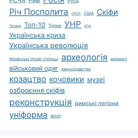
РСЧА
Рим
Русь
Річ Посполита
Скіфи
США
СРСР
УНР
Топ-10
Турки
Татари
УПА
Українська криза
Українська революція
археологія
Українські січові стрільці
вермахт
військовий одяг
законодавство
козацтво
кочовики
музеї
озброєння скіфів
реконструкція
римські легіони
уніформа
флот