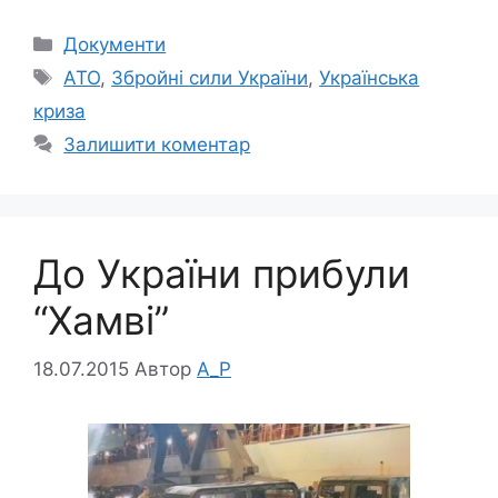
Категорії
Документи
Позначки
АТО
,
Збройні сили України
,
Українська
криза
Залишити коментар
До України прибули
“Хамві”
18.07.2015
Автор
A_P