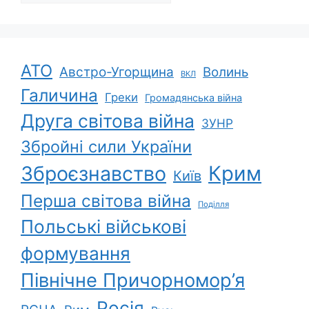
АТО
Австро-Угорщина
Волинь
ВКЛ
Галичина
Греки
Громадянська війна
Друга світова війна
ЗУНР
Збройні сили України
Зброєзнавство
Крим
Київ
Перша світова війна
Поділля
Польські військові
формування
Північне Причорномор’я
Росія