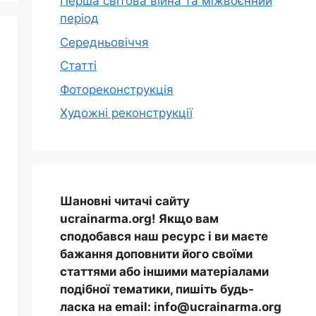
Перша світова війна та міжвоєнний
період
Середньовіччя
Статті
Фотореконструкція
Художні реконструкції
Шановні читачі сайту
ucrainarma.org! Якщо вам
сподобався наш ресурс і ви маєте
бажання доповнити його своїми
статтями або іншими матеріалами
подібної тематики, пишіть будь-
ласка на email: info@ucrainarma.org