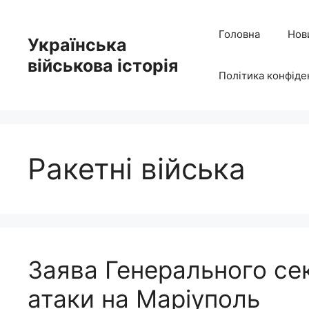
Перейти
до
Головна
Нов
Українська
вмісту
військова історія
Політика конфіде
Ракетні війська
Заява Генерального се
атаки на Маріуполь