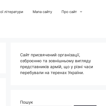
ої літератури
Мапа сайту
Про сайт
Сайт присвячений організації,
озброєнню та зовнішньому вигляду
представників армій, що у різні часи
перебували на теренах України.
Пошук