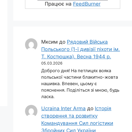
Працює на
FeedBurner
Мксим
до
Рядовий Війська
Польського (1-ї дивізії піхоти ім.
Т. Костюшка). Весна 1944 р.
05.03.2026
Доброго дня! На петлицях вояка
польської частини блакитно-жовта
нашивка. Впевен, цьому є
пояснення. Поділіться зі мною, будь
ласка.
Ucraina Inter Arma
до
Історія
створення та розвитку
Командування Сил логістики
Збройних Сил України