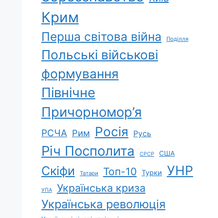
Крим
Перша світова війна
Поділля
Польські військові
формування
Північне
Причорномор’я
Росія
РСЧА
Рим
Русь
Річ Посполита
США
СРСР
УНР
Скіфи
Топ-10
Турки
Татари
Українська криза
УПА
Українська революція