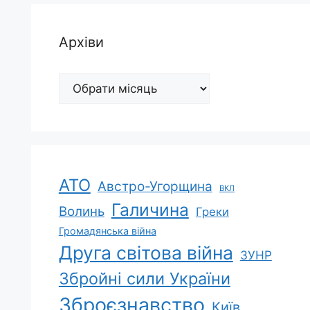
Архіви
Архіви
АТО
Австро-Угорщина
ВКЛ
Галичина
Волинь
Греки
Громадянська війна
Друга світова війна
ЗУНР
Збройні сили України
Зброєзнавство
Київ