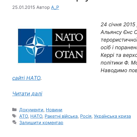
25.01.2015
Автор
A_P
24 січня 2015
Альянсу Єнс С
терористичної
осіб і поранен
Керрі та верх
політики Ф. М
Наводимо пов
сайті НАТО
.
Читати далі
Категорії
Документи
,
Новини
Позначки
АТО
,
НАТО
,
Ракетні війська
,
Росія
,
Українська криза
Залишити коментар