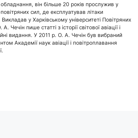
о обладнання, він більше 20 років прослужив у
повітряних сил, де експлуатував літаки
. Викладав у Харківському університеті Повітряних
. А. Чечін пише статті з історії світової авіації і
ійні видання. У 2011 р. О. А. Чечін був вибраний
том Академії наук авіації і повітроплавання
ї.