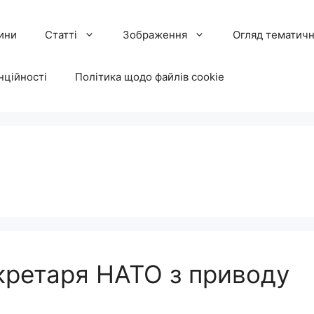
ини
Статті
Зображення
Огляд тематичн
нційності
Політика щодо файлів cookie
кретаря НАТО з приводу