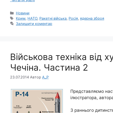
Категорії
Новини
Позначки
Крим
,
НАТО
,
Ракетні війська
,
Росія
,
ядерна зброя
Залишити коментар
Військова техніка від
Чечіна. Частина 2
23.07.2014
Автор
A_P
Представляємо наст
ілюстратора, автора
З раннього дитинст