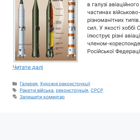
в галузі авіаційног
частинах військово-
різноманітних типів
сил. У якості хоббі О
ілюструє різні авіац
членом-кореспонден
Російської Федераці
Читати далі
Категорії
Галерея
,
Художні реконструкції
Позначки
Ракетні війська
,
реконструкція
,
СРСР
Залишити коментар