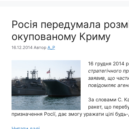
Росія передумала розм
окупованому Криму
16.12.2014
Автор
A_P
16 грудня 2014 р
стратегічного п
заявив, що част
повідомляє аген
За словами С. Ка
ракет, що перебу
призначення Росії, дає змогу уражати цілі будь-
Читати далі