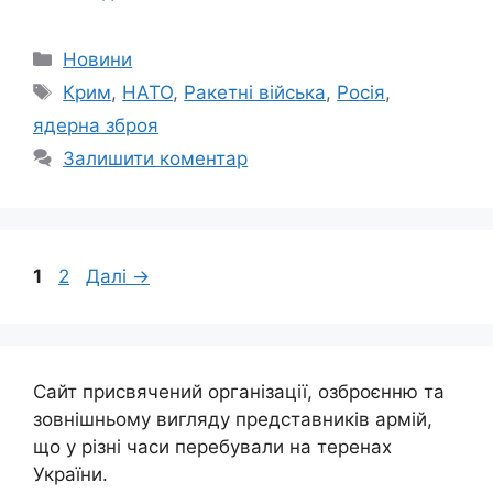
Категорії
Новини
Позначки
Крим
,
НАТО
,
Ракетні війська
,
Росія
,
ядерна зброя
Залишити коментар
Сторінка
Сторінка
1
2
Далі
→
Сайт присвячений організації, озброєнню та
зовнішньому вигляду представників армій,
що у різні часи перебували на теренах
України.