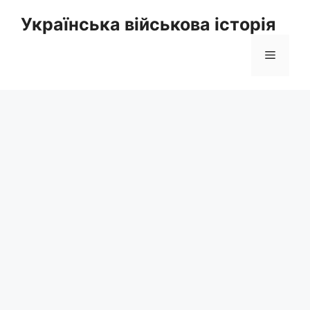
Перейти
Українська військова історія
до
вмісту
Меню