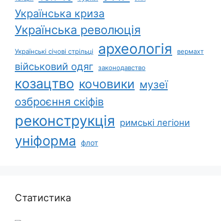
Українська криза
Українська революція
археологія
Українські січові стрільці
вермахт
військовий одяг
законодавство
козацтво
кочовики
музеї
озброєння скіфів
реконструкція
римські легіони
уніформа
флот
Статистика