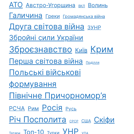
АТО
Австро-Угорщина
Волинь
ВКЛ
Галичина
Греки
Громадянська війна
Друга світова війна
ЗУНР
Збройні сили України
Зброєзнавство
Крим
Київ
Перша світова війна
Поділля
Польські військові
формування
Північне Причорномор’я
Росія
РСЧА
Рим
Русь
Річ Посполита
Скіфи
США
СРСР
УНР
Топ-10
Турки
Татари
УПА