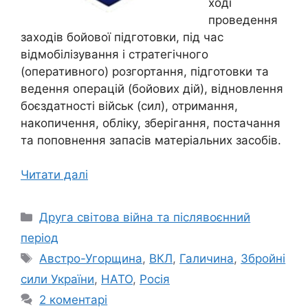
ході
проведення
заходів бойової підготовки, під час
відмобілізування і стратегічного
(оперативного) розгортання, підготовки та
ведення операцій (бойових дій), відновлення
боєздатності військ (сил), отримання,
накопичення, обліку, зберігання, постачання
та поповнення запасів матеріальних засобів.
Читати далі
Категорії
Друга світова війна та післявоєнний
період
Позначки
Австро-Угорщина
,
ВКЛ
,
Галичина
,
Збройні
сили України
,
НАТО
,
Росія
2 коментарі