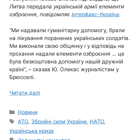
Литва передала українській армії елементи
озброєння, повідомляє
Інтерфакс-Україна
.
“Ми надавали гуманітарну допомогу, брали
на лікування поранених українських солдатів.
Ми виконали свою обіцянку і у відповідь на
прохання надали елементи озброєння … це
була безкоштовна допомогу нашій дружній
країні”, – сказав Ю. Олекас журналістам у
Брюсселі.
Читати далі
Категорії
Новини
Позначки
АТО
,
Збройні сили України
,
НАТО
,
Українська криза