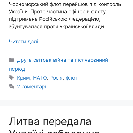
Чорноморський флот перейшов під контроль
України. Проте частина офіцерів флоту,
підтримана Російською Федерацією,
збунтувалася проти української влади.
Читати далі
Категорії
Друга світова війна та післявоєнний
період
Позначки
Крим
,
НАТО
,
Росія
,
флот
2 коментарі
Литва передала