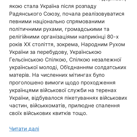
якою стала Україна після розпаду
Радянського Союзу, почала реалізовуватися
певними національно спрямованими
політичними рухами, громадськими та
релігійними організаціями наприкінці 80-х
років ХХ століття, зокрема, Народним Рухом
України за перебудову, Українською
Гельсінською Спілкою, Спілкою незалежної
української молоді, Об’єднанням солдатських
матерів. На численних мітингах було
проголошено вимоги щодо проходження
українцями військової служби на теренах
України, відбувалося пікетуваннях військових
частин, військкоматів, прилюдне спалення
своїх військових квитків тощо.
Читати далі