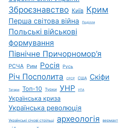
Зброєзнавство
Крим
Київ
Перша світова війна
Поділля
Польські військові
формування
Північне Причорномор’я
Росія
РСЧА
Рим
Русь
Річ Посполита
Скіфи
США
СРСР
УНР
Топ-10
Турки
Татари
УПА
Українська криза
Українська революція
археологія
Українські січові стрільці
вермахт