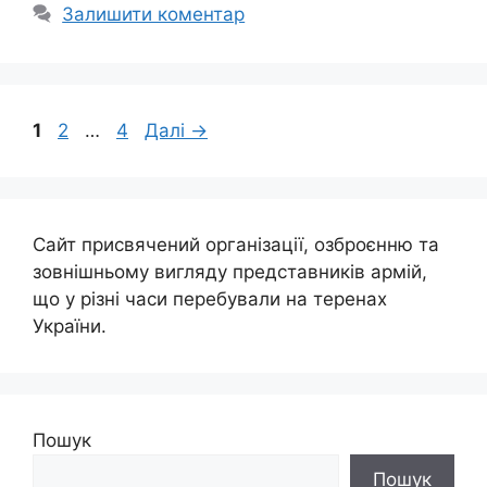
Залишити коментар
Сторінка
Сторінка
Сторінка
1
2
…
4
Далі
→
Сайт присвячений організації, озброєнню та
зовнішньому вигляду представників армій,
що у різні часи перебували на теренах
України.
Пошук
Пошук