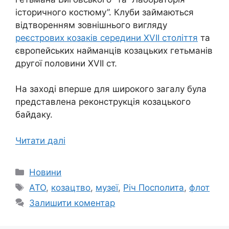
історичного костюму”. Клуби займаються
відтворенням зовнішнього вигляду
реєстрових козаків середини XVII століття
та
європейських найманців козацьких гетьманів
другої половини XVII ст.
На заході вперше для широкого загалу була
представлена реконструкція козацького
байдаку.
Читати далі
Категорії
Новини
Позначки
АТО
,
козацтво
,
музеї
,
Річ Посполита
,
флот
Залишити коментар