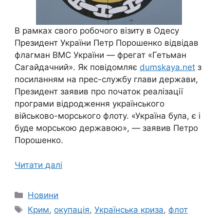
В рамках свого робочого візиту в Одесу
Президент України Петр Порошенко відвідав
флагман ВМС України — фрегат «Гетьман
Сагайдачний». Як повідомляє
dumskaya.net
з
посиланням на прес-службу глави держави,
Президент заявив про початок реалізації
програми відродження українського
військово-морського флоту. «Україна була, є і
буде морською державою», — заявив Петро
Порошенко.
Читати далі
Категорії
Новини
Позначки
Крим
,
окупація
,
Українська криза
,
флот