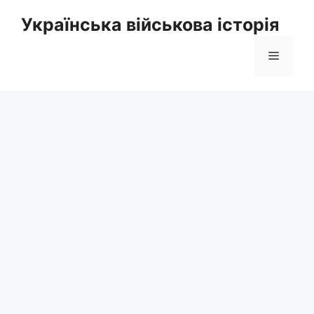
Перейти
Українська військова історія
до
вмісту
Меню