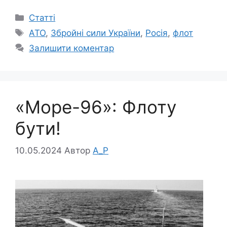
Категорії
Статті
Позначки
АТО
,
Збройні сили України
,
Росія
,
флот
Залишити коментар
«Море-96»: Флоту
бути!
10.05.2024
Автор
A_P