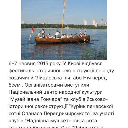
6–7 червня 2015 року. У Києві відбувся
фестиваль історичної реконструкції періоду
козаччини “Лицарська ніч, або Ніч перед
боєм”. Організаторами виступили
Національний центр народної культури
“Музей Івана Гончара” та клуб військово-
історичної реконструкції “Курінь печерської
сотні Опанаса Передримирського” за участі
клубів “Надвірна мушкетерська рота
гетьмана Виговського” та “Лабораторія