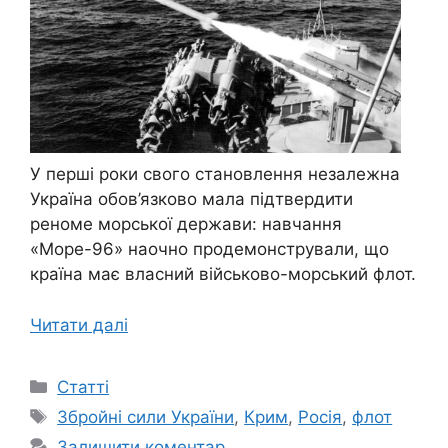
У перші роки свого становлення незалежна
Україна обов’язково мала підтвердити
реноме морської держави: навчання
«Море-96» наочно продемонстрували, що
країна має власний військово-морський флот.
Читати далі
Категорії
Статті
Позначки
Збройні сили України
,
Крим
,
Росія
,
флот
Залишити коментар