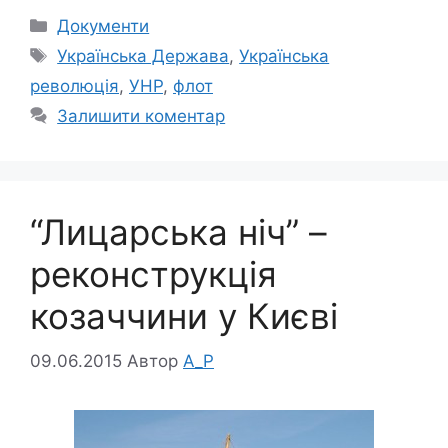
Категорії
Документи
Позначки
Українська Держава
,
Українська
революція
,
УНР
,
флот
Залишити коментар
“Лицарська ніч” –
реконструкція
козаччини у Києві
09.06.2015
Автор
A_P