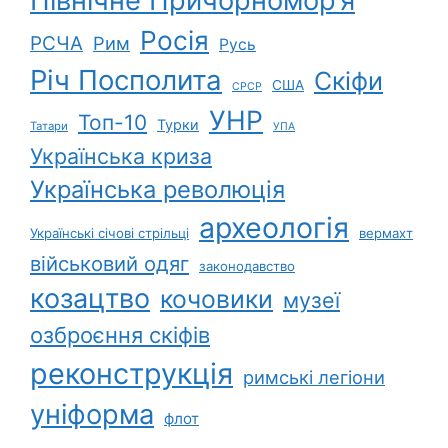
Північне Причорномор’я
Росія
РСЧА
Рим
Русь
Річ Посполита
Скіфи
США
СРСР
УНР
Топ-10
Турки
Татари
УПА
Українська криза
Українська революція
археологія
Українські січові стрільці
вермахт
військовий одяг
законодавство
козацтво
кочовики
музеї
озброєння скіфів
реконструкція
римські легіони
уніформа
флот