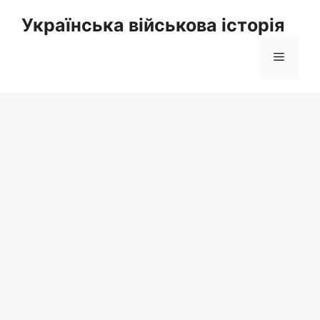
Перейти
Українська військова історія
до
вмісту
Меню