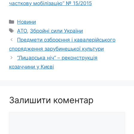
часткову мобілізацію” № 15/2015
Категорії
Новини
Позначки
АТО
,
Збройні сили України
Предмети озброєння і кавалерійського
спорядження зарубинецької культури
“Лицарська ніч” – реконструкція
козаччини у Києві
Залишити коментар
Коментар