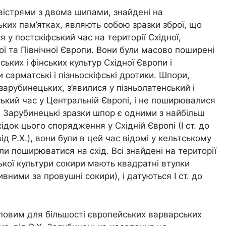
вістрями з двома шипами, знайдені на
ких пам’ятках, являють собою зразки зброї, що
 у постскіфський час на території Східної,
ї та Північної Європи. Вони були масово поширені
ських і фінських культур Східної Європи і
 сарматські і пізньоскіфські дротики. Шпори,
 зарубинецьких, з’явилися у пізньолатенський і
кий час у Центральній Європі, і не поширювалися
. Зарубинецькі зразки шпор є одними з найбільш
хідок цього спорядження у Східній Європі (І ст. до
. від Р.Х.), вони були в цей час відомі у кельтському
али поширюватися на схід. Всі знайдені на території
кої культури сокири мають квадратні втулки
вними за провушні сокири), і датуються І ст. до
типовим для більшості європейських варварських