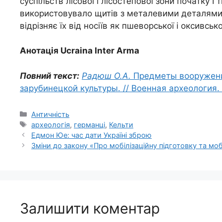
суспільств лісової і лісостепової зони початку І
використовувало щитів з металевими деталями, 
відрізняє їх від носіїв як пшеворської і оксивсько
Анотація Ucraina Inter Arma
Повний текст:
Радюш О.А.
Предметы вооружени
зарубинецкой культуры. // Военная археология. В
Категорії
Античність
Позначки
археологія
,
германці
,
Кельти
Едмон Юе: час дати Україні зброю
Зміни до закону «Про мобілізаційну підготовку та моб
Залишити коментар