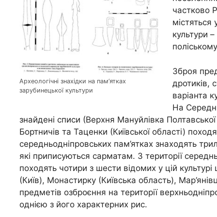
частково Р
містяться 
культури –
поліському
Зброя пред
Археологічні знахідки на пам’ятках
дротиків, с
зарубинецької культури
варіанта к
На Середнь
знайдені списи (Верхня Мануйлівка Полтавської о
Бортничів та Таценки (Київської області) поход
середньодніпровських пам’ятках знаходять трил
які приписуються сарматам. З території середн
походять чотири з шести відомих у цій культурі
(Київ), Монастирку (Київська область), Мар’янів
предметів озброєння на території верхньодніпро
однією з його характерних рис.