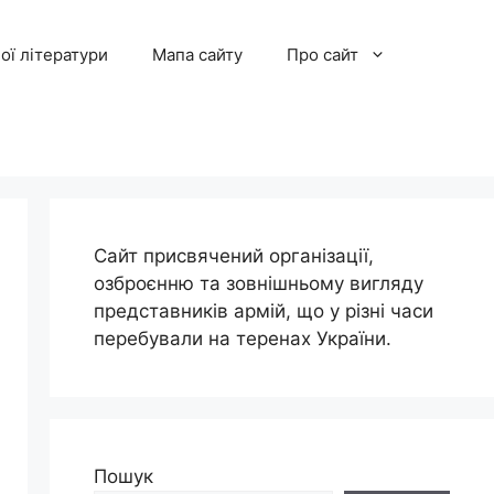
ої літератури
Мапа сайту
Про сайт
Сайт присвячений організації,
озброєнню та зовнішньому вигляду
представників армій, що у різні часи
перебували на теренах України.
Пошук