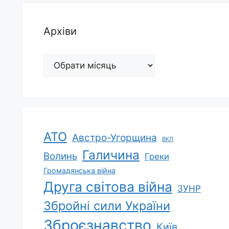
Архіви
Архіви
АТО
Австро-Угорщина
ВКЛ
Галичина
Волинь
Греки
Громадянська війна
Друга світова війна
ЗУНР
Збройні сили України
Зброєзнавство
Київ