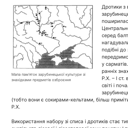
Дротики з 
зарубинець
поширилася
Центрально
серед балт
нагадували
подібні до
передримсь
у сарматів
ранніх зна
Мапа пам’яток зарубинецької культури зі
Р.Х. – І ст
знахідками предметів озброєння
світі і поч
зарубинець
(тобто вони є сокирами-кельтами, більш приміти
Р.Х.
Використання набору зі списа і дротиків стає 