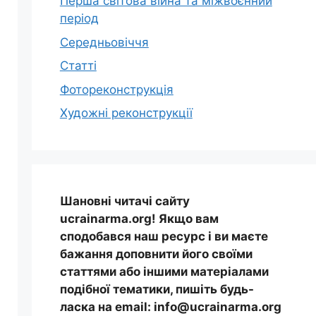
Перша світова війна та міжвоєнний
період
Середньовіччя
Статті
Фотореконструкція
Художні реконструкції
Шановні читачі сайту
ucrainarma.org! Якщо вам
сподобався наш ресурс і ви маєте
бажання доповнити його своїми
статтями або іншими матеріалами
подібної тематики, пишіть будь-
ласка на email: info@ucrainarma.org