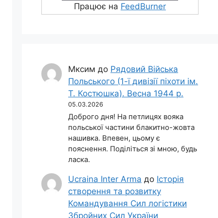
Працює на
FeedBurner
Мксим
до
Рядовий Війська
Польського (1-ї дивізії піхоти ім.
Т. Костюшка). Весна 1944 р.
05.03.2026
Доброго дня! На петлицях вояка
польської частини блакитно-жовта
нашивка. Впевен, цьому є
пояснення. Поділіться зі мною, будь
ласка.
Ucraina Inter Arma
до
Історія
створення та розвитку
Командування Сил логістики
Збройних Сил України