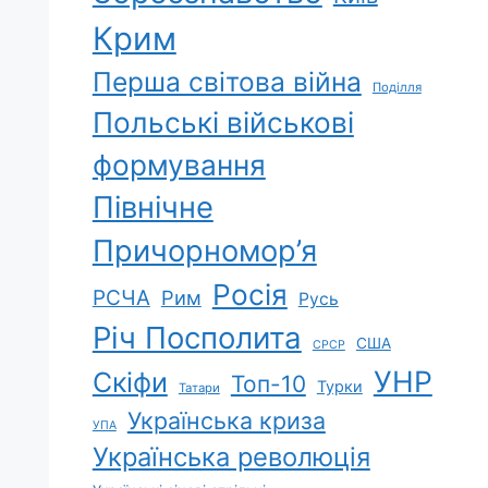
Крим
Перша світова війна
Поділля
Польські військові
формування
Північне
Причорномор’я
Росія
РСЧА
Рим
Русь
Річ Посполита
США
СРСР
УНР
Скіфи
Топ-10
Турки
Татари
Українська криза
УПА
Українська революція