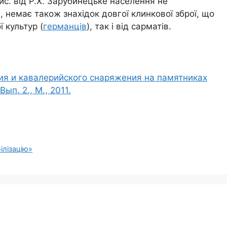
 тис. від Р.Х. Зарубинецьке населення не
немає також знахідок довгої клинкової зброї, що
ї культур (
германців
), так і від сарматів.
я и кавалерийского снаряжения на памятниках
ып. 2., М., 2011.
ілізацію»