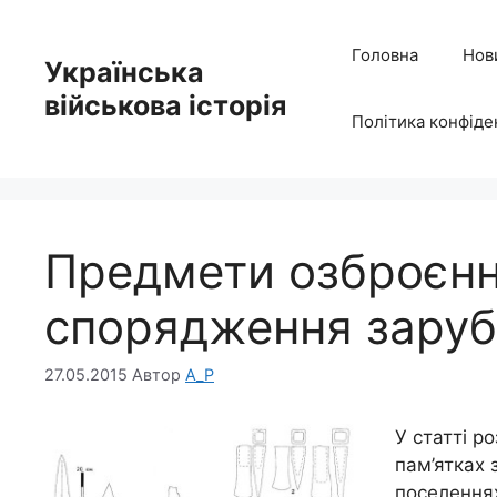
Перейти
до
Головна
Нов
Українська
вмісту
військова історія
Політика конфіде
Предмети озброєння
спорядження заруб
27.05.2015
Автор
A_P
У статті р
пам’ятках 
поселеннях