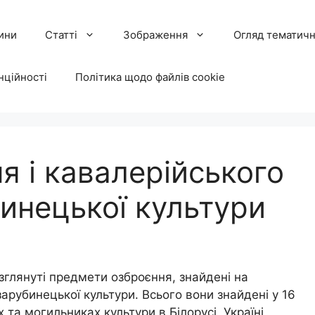
ини
Статті
Зображення
Огляд тематичн
нційності
Політика щодо файлів cookie
 і кавалерійського
инецької культури
озглянуті предмети озброєння, знайдені на
зарубинецької культури. Всього вони знайдені у 16
 та могильниках культури в Білорусі, Україні,