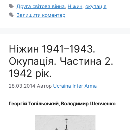
Позначки
Друга світова війна
,
Ніжин
,
окупація
Залишити коментар
Ніжин 1941–1943.
Окупація. Частина 2.
1942 рік.
28.03.2014
Автор
Ucraina Inter Arma
Георгій Топільський, Володимир Шевченко