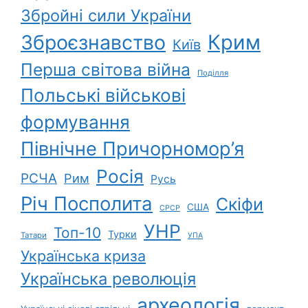
Збройні сили України
Зброєзнавство
Крим
Київ
Перша світова війна
Поділля
Польські військові
формування
Північне Причорномор’я
Росія
РСЧА
Рим
Русь
Річ Посполита
Скіфи
США
СРСР
УНР
Топ-10
Турки
Татари
УПА
Українська криза
Українська революція
археологія