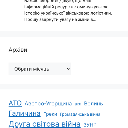
Бажаю здоров‘я! Дякую, що Ваш
інформаційній ресурс не оминув увагою
історію української військовою логістики.
Прошу звернути увагу на зміни в…
Архіви
Архіви
АТО
Австро-Угорщина
Волинь
ВКЛ
Галичина
Греки
Громадянська війна
Друга світова війна
ЗУНР