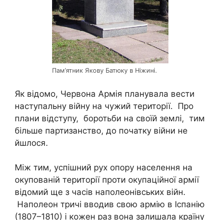
Пам’ятник Якову Батюку в Ніжині.
Як відомо, Червона Армія планувала вести
наступальну війну на чужий території. Про
плани відступу, боротьби на своїй землі, тим
більше партизанство, до початку війни не
йшлося.
Між тим, успішний рух опору населення на
окупованій території проти окупаційної армії
відомий ще з часів наполеонівських війн.
Наполеон тричі вводив свою армію в Іспанію
(1807–1810) і кожен раз вона залишала країну