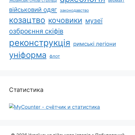
Українські січові стрільці
вермахт
військовий одяг
законодавство
козацтво
кочовики
музеї
озброєння скіфів
реконструкція
римські легіони
уніформа
флот
Статистика