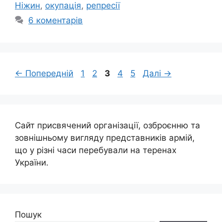
Ніжин
,
окупація
,
репресії
6 коментарів
Сторінка
Сторінка
Сторінка
Сторінка
Сторінка
←
Попередній
1
2
3
4
5
Далі
→
Сайт присвячений організації, озброєнню та
зовнішньому вигляду представників армій,
що у різні часи перебували на теренах
України.
Пошук