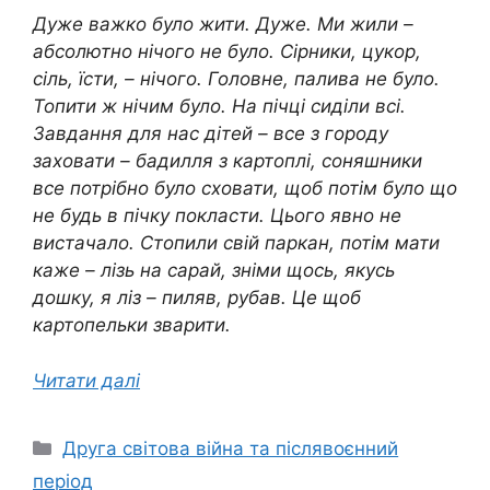
Дуже важко було жити. Дуже. Ми жили –
абсолютно нічого не було. Сірники, цукор,
сіль, їсти, – нічого. Головне, палива не було.
Топити ж нічим було. На пічці сиділи всі.
Завдання для нас дітей – все з городу
заховати – бадилля з картоплі, соняшники
все потрібно було сховати, щоб потім було що
не будь в пічку покласти. Цього явно не
вистачало. Стопили свій паркан, потім мати
каже – лізь на сарай, зніми щось, якусь
дошку, я ліз – пиляв, рубав. Це щоб
картопельки зварити.
Читати далі
Категорії
Друга світова війна та післявоєнний
період