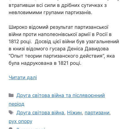
втративши всі сили в дрібних сутичках з
невловимими групами партизанів.
Широко відомий результат партизанської
війни проти наполеонівської армії в Росії в
1812 році. Досвід цієї війни був узагальнений
в книзі відомого гусара Деніса Давидова
“Опыт теории партизанского действия”, яка
була надрукована в 1821 році.
Читати далі
Категорії
Друга світова війна та післявоєнний
період
Позначки
Друга світова війна
,
Ніжин
,
партизани
,
рух опору