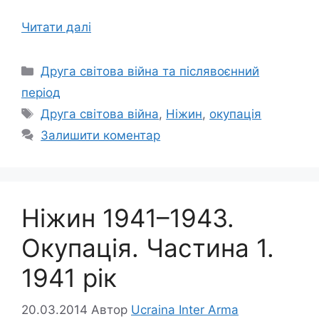
Читати далі
Категорії
Друга світова війна та післявоєнний
період
Позначки
Друга світова війна
,
Ніжин
,
окупація
Залишити коментар
Ніжин 1941–1943.
Окупація. Частина 1.
1941 рік
20.03.2014
Автор
Ucraina Inter Arma