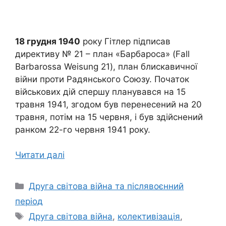
18 грудня 1940
року Гітлер підписав
директиву № 21 – план «Барбароса» (Fall
Barbarossa Weisung 21), план блискавичної
війни проти Радянського Союзу. Початок
військових дій спершу планувався на 15
травня 1941, згодом був перенесений на 20
травня, потім на 15 червня, і був здійснений
ранком 22-го червня 1941 року.
Читати далі
Категорії
Друга світова війна та післявоєнний
період
Позначки
Друга світова війна
,
колективізація
,