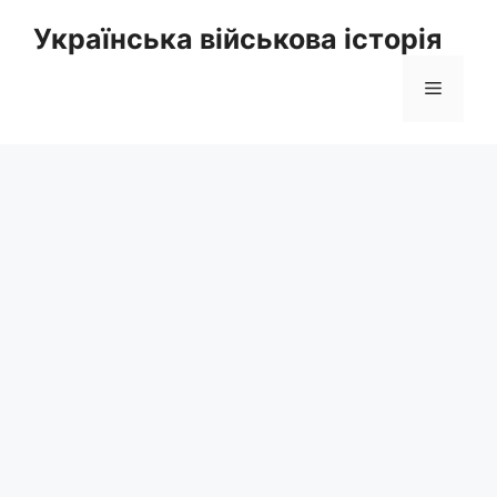
Перейти
Українська військова історія
до
вмісту
Меню