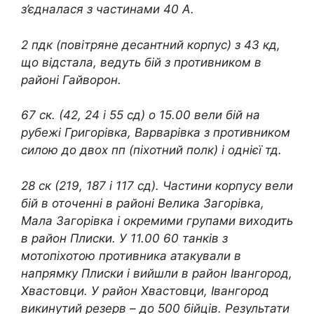
з’єдналася з частинами 40 А.
2 пдк (повітряне десантний корпус) з 43 кд,
що відстала, ведуть бій з противником в
районі Гайворон.
67 ск. (42, 24 і 55 сд) о 15.00 вели бій на
рубежі Григорівка, Варварівка з противником
силою до двох пп (піхотний полк) і однієї тд.
28 ск (219, 187 і 117 сд). Частини корпусу вели
бій в оточенні в районі Велика Загорівка,
Мала Загорівка і окремими групами виходить
в район Плиски. У 11.00 60 танків з
мотопіхотою противника атакували в
напрямку Плиски і вийшли в район Івангород,
Хвастовци. У район Хвастовци, Івангород
викинутий резерв – до 500 бійців. Результати