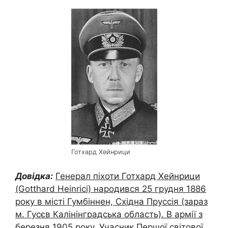
Готхард Хейнрици
Довідка:
Генерал піхоти Готхард Хейнрици
(Gotthard Heinrici) народився 25 грудня 1886
року в місті Гумбіннен, Східна Пруссія (зараз
м. Гусєв Калінінградська область). В армії з
березня 1905 року. Учасник Першої світової