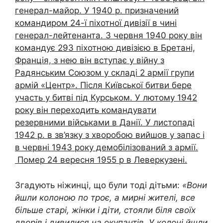
генерал-майор. У 1940 р. призначений
командиром 24-ї піхотної дивізії в чині
генерал-лейтенанта. З червня 1940 року він
командує 293 піхотною дивізією в Бретані,
Франція, з нею він вступає у війну з
Радянським Союзом у складі 2 армії групи
армій «Центр». Після Київської битви бере
участь у битві під Курськом. У лютому 1942
року він переходить командувати
резервними військами в Данії. У листопаді
1942 р. в зв’язку з хворобою вийшов у запас і
в червні 1943 року демобілізований з армії.
Помер 24 вересня 1955 р в Леверкузені.
Згадують ніжинці, що були тоді дітьми:
«Вони
йшли колоною по троє, а мирні жителі, все
більше старі, жінки і діти, стояли біля своїх
дворів і дивилися на окупантів. У колоні йшли