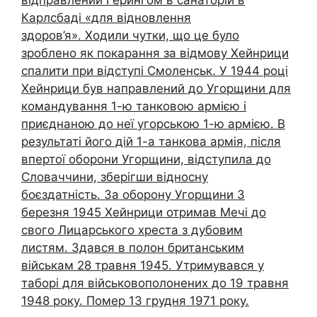
Карлсбаді «для відновлення
здоров’я». Ходили чутки, що це було
зроблено як покарання за відмову Хейнрици
спалити при відступі Смоленськ. У 1944 році
Хейнрици був направлений до Угорщини для
командування 1-ю танковою армією і
приєднаною до неї угорською 1-ю армією. В
результаті його дій 1-а танкова армія, після
впертої оборони Угорщини, відступила до
Словаччини, зберігши відносну
боєздатність. За оборону Угорщини 3
березня 1945 Хейнрици отримав Мечі до
свого Лицарського хреста з дубовим
листям. Здався в полон британським
військам 28 травня 1945. Утримувався у
таборі для військовополонених до 19 травня
1948 року. Помер 13 грудня 1971 року.