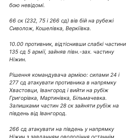
бою невідомі.
66 ск (232, 75 і 266 сд) вів бій на рубежі
Сиволож, Кошелівка, Веркіївка.
10.00 противник, відтіснивши слабкі частини
135 сд 5 армії, зайняв півн.-зах. частину
Ніжин.
Рішення командувача армією: силами 24 і
277 сд атакувати противника в напрямку
Хвастовци, Івангород і вийти на рубіж
Григорівка, Мартинівка, Більмачевка.
Залишками частин 28 ск зайняти рубіж на
південь від Івангород.
266 сд атакувати на південь у напрямку
Ніжин з завданням оволодіння останнім.