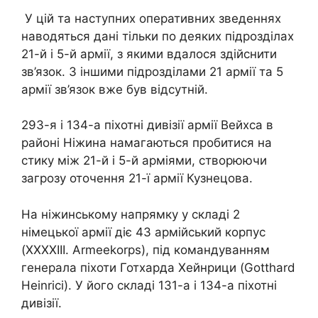
У цій та наступних оперативних зведеннях
наводяться дані тільки по деяких підрозділах
21-й і 5-й армії, з якими вдалося здійснити
зв’язок. З іншими підрозділами 21 армії та 5
армії зв’язок вже був відсутній.
293-я і 134-а піхотні дивізії армії Вейхса в
районі Ніжина намагаються пробитися на
стику між 21-й і 5-й арміями, створюючи
загрозу оточення 21-ї армії Кузнецова.
На ніжинському напрямку у складі 2
німецької армії діє 43 армійський корпус
(XXXXIII. Armeekorps), під командуванням
генерала піхоти Готхарда Хейнрици (Gotthard
Heinrici). У його складі 131-а і 134-а піхотні
дивізії.