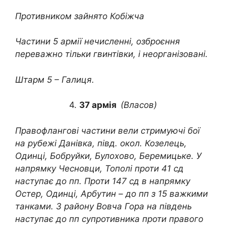
Противником зайнято Кобіжча
Частини 5 армії нечисленні, озброєння
переважно тільки гвинтівки, і неорганізовані.
Штарм 5 – Галиця.
4.
37 армія
(Власов)
Правофлангові частини вели стримуючі бої
на рубежі Данівка, півд. окол. Козелець,
Одинці, Бобруйки, Булохово, Беремицьке. У
напрямку Чесновци, Тополі проти 41 сд
наступає до пп. Проти 147 сд в напрямку
Остер, Одинці, Арбутин – до пп з 15 важкими
танками. З району Вовча Гора на південь
наступає до пп супротивника проти правого