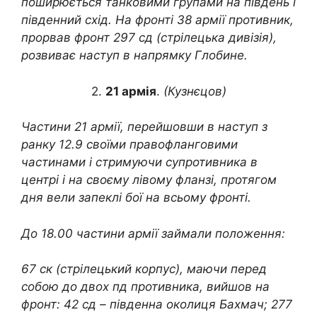
поширюється танковими групами на південь і
південний схід. На фронті 38 армії противник,
прорвав фронт 297 сд (стрілецька дивізія),
розвиває наступ в напрямку Глобине.
2.
21 армія
.
(Кузнєцов)
Частини 21 армії, перейшовши в наступ з
ранку 12.9 своїми правофланговими
частинами і стримуючи супротивника в
центрі і на своєму лівому фланзі, протягом
дня вели запеклі бої на всьому фронті.
До 18.00 частини армії займали положення:
67 ск (стрілецький корпус), маючи перед
собою до двох пд противника, вийшов на
фронт: 42 сд – південна околиця Бахмач; 277