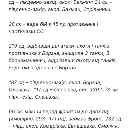
сд – південно-захід. окол. Бахмач; 24 сд –
південно-захід. окол. Бахмач, Стрільники.
28 ск – веде бій з 45 пд противника і
частинами СС.
219 сд, відбивши дві атаки піхоти і танків
противника з Борзна, знищила 3 танки, 3
бронемашини і, відрізавши піхоту від танків,
веде бій південніше Борзна.
187 сд – південно-захід. окол. Борзна,
Оленівка. 117 сд – Оленівка, вис. 130.0 (3 км
півн.-схід. Оленівка).
66 ск, маючи перед фронтом до двох пд
(ймовірно, 293 і 171 пд), займає фронт: 232 сд
– півд. окол. Комарівка, Евлашевка, Смоляж.