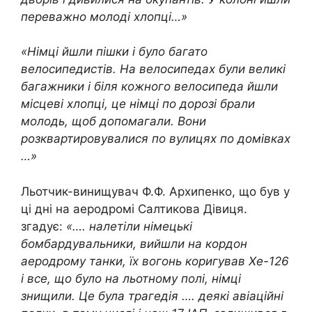
переважно молоді хлопці…»
«Німці йшли пішки і було багато
велосипедистів. На велосипедах були великі
багажники і біля кожного велосипеда йшли
місцеві хлопці, це німці по дорозі брали
молодь, щоб допомагали. Вони
розквартировувалися по вулицях по домівках
…»
Льотчик-винищувач Ф.Ф. Архипенко, що був у
ці дні на аеродромі Салтикова Дівиця.
згадує:
«…. налетіли німецькі
бомбардувальники, вийшли на кордон
аеродрому танки, їх вогонь коригував Хе-126
і все, що було на льотному полі, німці
знищили. Це була трагедія …. деякі авіаційні