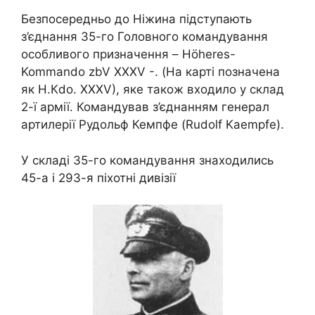
Безпосередньо до Ніжина підступають
з’єднання 35-го Головного командування
особливого призначення – Höheres-
Kommando zbV XXXV -. (На карті позначена
як H.Кdo. XXXV), яке також входило у склад
2-ї армії. Командував з’єднанням генерал
артилерії Рудольф Кемпфе (Rudolf Kaempfe).
У складі 35-го командування знаходились
45-а і 293-я піхотні дивізії