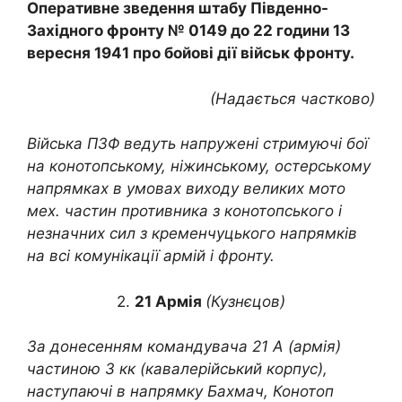
Оперативне зведення штабу Південно-
Західного фронту № 0149 до 22 години 13
вересня 1941
про бойові дії військ фронту.
(Надається частково)
Війська ПЗФ ведуть напружені стримуючі бої
на конотопському, ніжинському, остерському
напрямках в умовах виходу великих мото
мех. частин противника з конотопського і
незначних сил з кременчуцького напрямків
на всі комунікації армій і фронту.
2.
21 Армія
(Кузнєцов)
За донесенням командувача 21 А (армія)
частиною 3 кк (кавалерійський корпус),
наступаючі в напрямку Бахмач, Конотоп