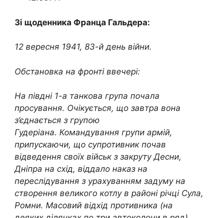
Зі щоденника Франца Гальдера:
12 вересня 1941, 83-й день війни.
Обстановка на фронті ввечері:
На півдні 1-а танкова група почала
просування. Очікується, що завтра вона
з’єднається з групою
Гудеріана. Командування групи армій,
припускаючи, що супротивник почав
відведення своїх військ з закруту Десни,
Дніпра на схід, віддало наказ на
переслідування з урахуванням задуму на
створення великого котлу в районі річці Сула,
Ромни. Масовий відхід противника (на
деяких ділянках по три автоколони в ряд)