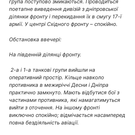
група поступово змикаються. Проводиться
поетапне виведення дивізій з дніпровської
ділянки фронту і перекидання їх в смугу 17-ї
армії. У центрі Східного фронту – спокійно.
Обстановка ввечері:
На південній ділянці фронту.
2-а і 1-а танкові групи вийшли на
оперативний простір. Кільце навколо
противника в межиріччі Десни і Дніпра
практично замкнуто. Мають відбутися бої з
частинами противника, які намагатимуться
вийти з оточення. На іншому фронті
виключно спокійно; відмічається насамперед
повна бездіяльність авіації.