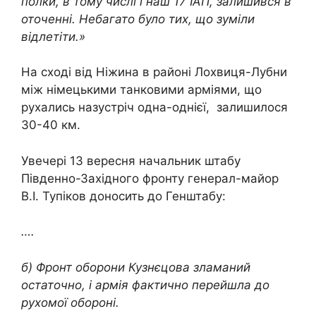
полки, в тому числі і наш 17 ІАП, залишився в
оточенні. Небагато було тих, що зуміли
відлетіти.»
На сході від Ніжина в районі Лохвиця-Лубни
між німецькими танковими арміями, що
рухались назустріч одна-однієї, залишилося
30-40 км.
Увечері 13 вересня начальник штабу
Південно-Західного фронту генерал-майор
В.І. Тупіков доносить до Генштабу:
….
б) Фронт оборони Кузнєцова зламаний
остаточно, і армія фактично перейшла до
рухомої обороні.