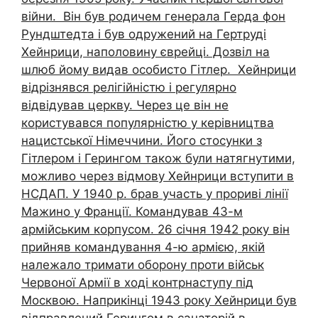
війни. Він був родичем генерала Герда фон
Рундштедта і був одружений на Гертруді
Хейнрици, наполовину єврейці. Дозвіл на
шлюб йому видав особисто Гітлер. Хейнрици
відрізнявся релігійністю і регулярно
відвідував церкву. Через це він не
користувався популярністю у керівництва
нацистської Німеччини. Його стосунки з
Гітлером і Герингом також були натягнутими,
можливо через відмову Хейнрици вступити в
НСДАП. У 1940 р. брав участь у прориві лінії
Мажино у Франції. Командував 43-м
армійським корпусом. 26 січня 1942 року він
прийняв командування 4-ю армією, якій
належало тримати оборону проти військ
Червоної Армії в ході контрнаступу під
Москвою. Наприкінці 1943 року Хейнрици був
відправлений Герингом в санаторій в