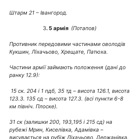
Штарм 21 – Івангород.
3
. 5 армія
(Потапов)
Противник передовими частинами оволодів
Кукшин, Ліхачьово, Хрещате, Патюха.
Частини армії займають положення (дані до
ранку 12.9):
15 ск. 204 і 1 пдб, 35 тд – висота 126.1, висота
123.3. 135 сд – висота 127.3. (всі пункти 6-8
км північ. Плоске).
31 ск (залишки 200, 193,195 і 215 сд) на
рубежі Мрин, Киселівка, Адамівка –
висувається на рубіж Ліхачьово, Держанівка.