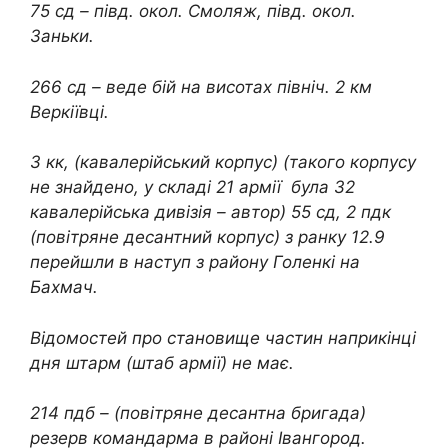
75 сд – півд. окол. Смоляж, півд. окол.
Заньки.
266 сд – веде бій на висотах північ. 2 км
Веркіївці.
3 кк, (кавалерійський корпус) (такого корпусу
не знайдено, у складі 21 армії була 32
кавалерійська дивізія – автор) 55 сд, 2 пдк
(повітряне десантний корпус) з ранку 12.9
перейшли в наступ з району Голенкі на
Бахмач.
Відомостей про становище частин наприкінці
дня штарм (штаб армії) не має.
214 пдб – (повітряне десантна бригада)
резерв командарма в районі Івангород.