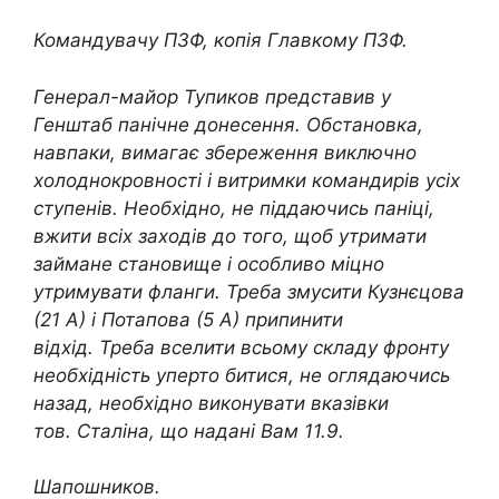
Командувачу ПЗФ, копія Главкому ПЗФ.
Генерал-майор Тупиков представив у
Генштаб панічне донесення. Обстановка,
навпаки, вимагає збереження виключно
холоднокровності і витримки командирів усіх
ступенів. Необхідно, не піддаючись паніці,
вжити всіх заходів до того, щоб утримати
займане становище і особливо міцно
утримувати фланги. Треба змусити Кузнєцова
(21 А) і Потапова (5 А) припинити
відхід. Треба вселити всьому складу фронту
необхідність уперто битися, не оглядаючись
назад, необхідно виконувати вказівки
тов. Сталіна, що надані Вам 11.9.
Шапошников.