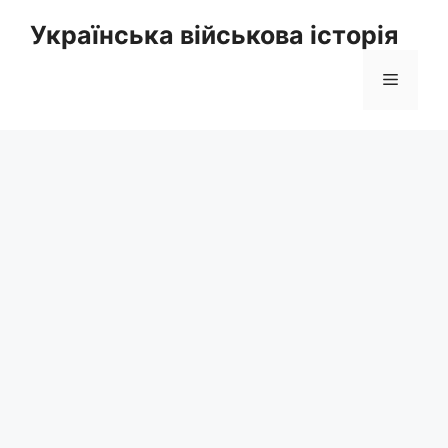
Перейти
Українська військова історія
до
вмісту
Меню