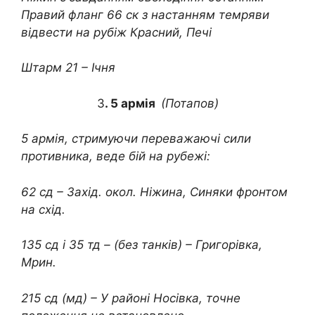
Правий фланг 66 ск з настанням темряви
відвести на рубіж Красний, Печі
Штарм 21 – Ічня
3
. 5 армія
(Потапов)
5 армія, стримуючи переважаючі сили
противника, веде бій на рубежі:
62 сд – Захід. окол. Ніжина, Синяки фронтом
на схід.
135 сд і 35 тд – (без танків) – Григорівка,
Мрин.
215 сд (мд) – У районі Носівка, точне