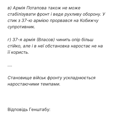
в) Армія Потапова також не може
стабілізувати фронт і веде рухливу оборону. У
стик з 37-ю армією прорвався на Кобижчу
супротивник.
г) 37-я армія (Власов) чинить опір більш
стійко, але і в неї обстановка наростає не на
її користь.
….
Становище військ фронту ускладнюється
наростаючими темпами.
Відповідь Генштабу: