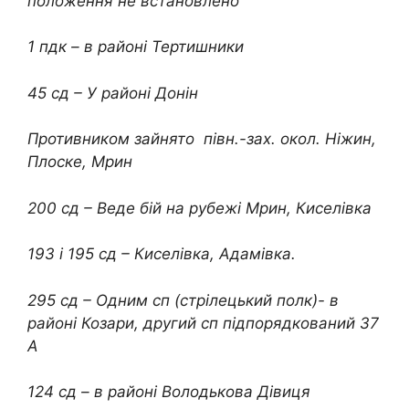
положення не встановлено
1 пдк – в районі Тертишники
45 сд – У районі Донін
Противником зайнято півн.-зах. окол. Ніжин,
Плоске, Мрин
200 сд – Веде бій на рубежі Мрин, Киселівка
193 і 195 сд – Киселівка, Адамівка.
295 сд – Одним сп (стрілецький полк)- в
районі Козари, другий сп підпорядкований 37
А
124 сд – в районі Володькова Дівиця