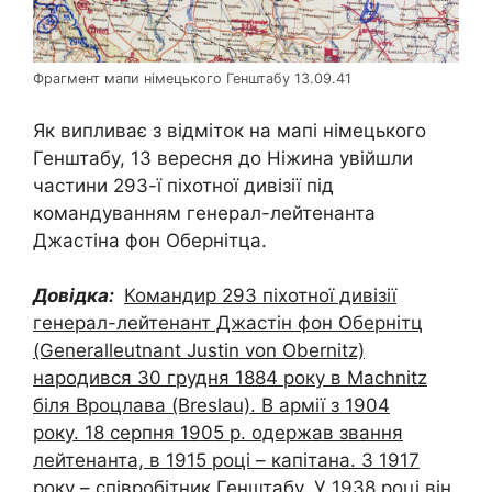
Фрагмент мапи німецького Генштабу 13.09.41
Як випливає з відміток на мапі німецького
Генштабу, 13 вересня до Ніжина увійшли
частини 293-ї піхотної дивізії під
командуванням генерал-лейтенанта
Джастіна фон Обернітца.
Довідка:
Командир 293 піхотної дивізії
генерал-лейтенант Джастін фон Обернітц
(Generalleutnant Justin von Obernitz)
народився 30 грудня 1884 року в Machnitz
біля Вроцлава (Breslau). В армії з 1904
року. 18 серпня 1905 р. одержав звання
лейтенанта, в 1915 році – капітана. З 1917
року – співробітник Генштабу. У 1938 році він