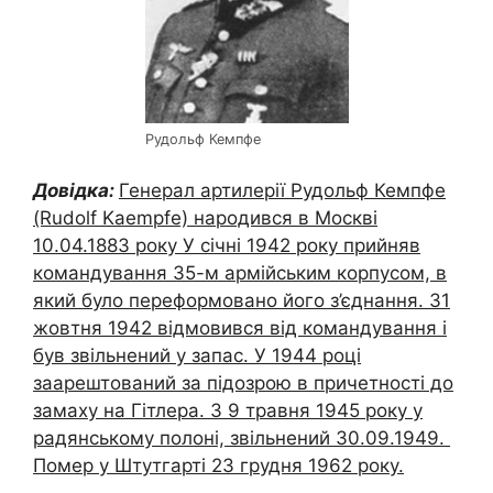
Рудольф Кемпфе
Довідка:
Генерал артилерії Рудольф Кемпфе
(Rudolf Kaempfe) народився в Москві
10.04.1883 року У січні 1942 року прийняв
командування 35-м армійським корпусом, в
який було переформовано його з’єднання. 31
жовтня 1942 відмовився від командування і
був звільнений у запас. У 1944 році
заарештований за підозрою в причетності до
замаху на Гітлера. З 9 травня 1945 року у
радянському полоні, звільнений 30.09.1949.
Помер у Штутгарті 23 грудня 1962 року.