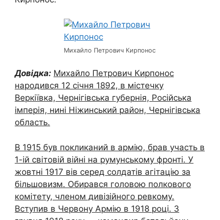
Михайло Петрович Кирпонос
Довідка:
Михайло Петрович Кирпонос
народився 12 січня 1892, в містечку
Веркіївка, Чернігівська губернія, Російська
імперія, нині Ніжинський район, Чернігівська
область.
В 1915 був покликаний в армію, брав участь в
1-ій світовій війні на румунському фронті. У
жовтні 1917 вів серед солдатів агітацію за
більшовизм. Обирався головою полкового
комітету, членом дивізійного ревкому.
Вступив в Червону Армію в 1918 році. З