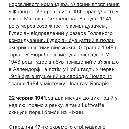
норовливого командира. Учасник вторгнення
у Францію. У червні-липні 1941 брав участь у
взятті Мінська і Смоленська. У грудні 1941
року через розбіжності з командувачем,
Гудеріан відправлений у резерв Головного
командування. Гудеріан був узятий в полон
американськими військами 10 травня 1945 в
Тіролі. У Нюрнберзі виступав як свідок. У
1946 році Гудеріан був поміщений у в’язницю
в Аллендорфі, а потім у Нойштадті. У червні
1948 був випущений на свободу. Помер 14
травня 1954 у містечку Швангау, Баварія.
22 червня 1941,
за два місяця до цих подій у
неділю, прямо з ранку, літаки Luftwaffe
скинули перші бомби на Ніжин.
Старшина 47-го окремого стрілецького