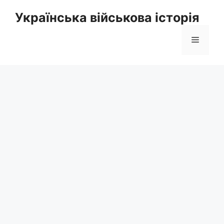
Перейти
Українська військова історія
до
вмісту
Меню