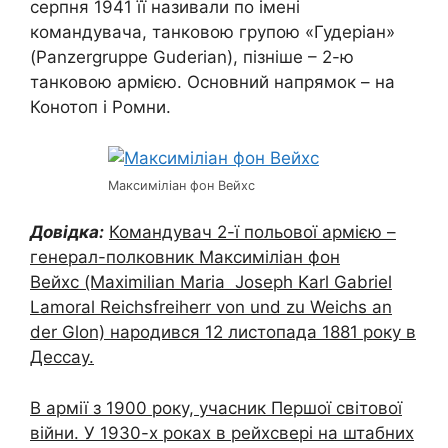
серпня 1941 її називали по імені
командувача, танковою групою «Гудеріан»
(Panzergruppe Guderian), пізніше – 2-ю
танковою армією. Основний напрямок – на
Конотоп і Ромни.
Максиміліан фон Вейхс
Довідка:
Командувач 2-ї польової армією –
генерал-полковник Максиміліан фон
Вейхс (Maximilian Maria Joseph Karl Gabriel
Lamoral Reichsfreiherr von und zu Weichs an
der Glon) народився 12 листопада 1881 року в
Дессау.
В армії з 1900 року, учасник Першої світової
війни. У 1930-х роках в рейхсвері на штабних