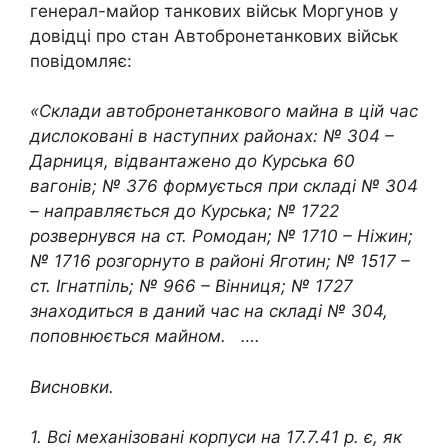
генерал-майор танкових військ Моргунов у
довідці про стан Автобронетанкових військ
повідомляє:
«Склади автобронетанкового майна в цій час
дислоковані в наступних районах: № 304 –
Дарниця, відвантажено до Курська 60
вагонів; № 376 формується при складі № 304
– направляється до Курська; № 1722
розвернувся на ст. Ромодан; № 1710 – Ніжин;
№ 1716 розгорнуто в районі Яготин; № 1517 –
ст. Ігнатпіль; № 966 – Вінниця; № 1727
знаходиться в даний час на складі № 304,
поповнюється майном. ….
Висновки.
1. Всі механізовані корпуси на 17.7.41 р. є, як