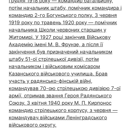
грудня 1918 року — командир батальйону,
потім начальник штабу, помічник командира і
командир 2-го Богунського полку. З червня
1919 року по травень 1920 року — помічник
начальника Школи червоних старшин у
Житомирі. У 1927 році закінчив Військову
Академію імені М. В. Фрунзе, а після її
закінчення був призначений начальником
штабу 51-ої стрілецької дивізії, потім
начальником і військовим комісаром
Казанського військового училища. Брав
участь у радянсько-фінській війні,
командував 70-ою стрілецькою дивізією 7-ої
армії, отримав звання Героя Радянського
Союзу. З квітня 1940 року М. П. Кирпонос
командир стрілецького корпусу, з червня —
командувач військами Ленінградського
військового округу.