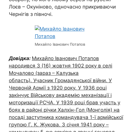
Лоєв – Окуніново, одночасно прикриваючи
Чернігів з півночі.
Михайло Іванович Потапов
Довідка:
Михайло Іванович Потапов
народився 3 (16) жовтня 1902 року в селі
Мочалово (зараз – Калузька
область). Учасник Громадянської війни. У
Червоній Армії з 1920 року. У 1936 році
закінчує Військову академію механізації і
моторизації РСЧА. У 1939 році брав участь у
боях в районі річки Халхін-Гол (Монголія) на
посаді заступника командувача 1-ї армійської
групою Г. К. Жукова. З січня 1941 року –
командувач 5-ою армією в званні генерал-