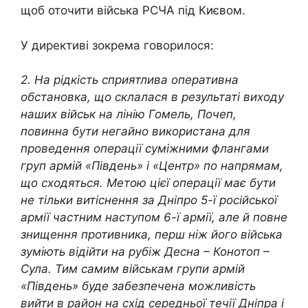
щоб оточити війська РСЧА під Києвом.
У директиві зокрема говорилося:
2. На рідкість сприятлива оперативна
обстановка, що склалася в результаті виходу
наших військ на лінію Гомель, Почеп,
повинна бути негайно використана для
проведення операції суміжними флангами
груп армій «Південь» і «Центр» по напрямам,
що сходяться. Метою цієї операції має бути
не тільки витіснення за Дніпро 5-ї російської
армії частним наступом 6-ї армії, але й повне
знищення противника, перш ніж його війська
зуміють відійти на рубіж Десна – Конотоп –
Сула. Тим самим військам групи армій
«Південь» буде забезпечена можливість
вийти в район на схід середньої течії Дніпра і