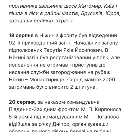
противника звільнила шосе Житомир, Київ і
пішла в ліси в районі Фастів, Брусилів, Юров,
зазнавши великих втрат.»
18 серпня
в Ніжин з фронту був відведений
92-й прикордонний загін. Начальник загону
підполковник Тарутін Яків Йосипович. В
Ніжині загін був реорганізований у полк, але
поповнення не отримав і приступив до
несення служби загородження на рубежі
Ніжин – Монастирище. Серед майже 2000
затримань було викрито 2 шпигуна.
20 серпня
, за наказом командувача
Південно-Західним фронтом М. П. Кирпоноса
5-й армія під командуванням М. І. Потапова
відійшла за річку Дніпро, організувавши
оборону, по його лівому березі на рубежі