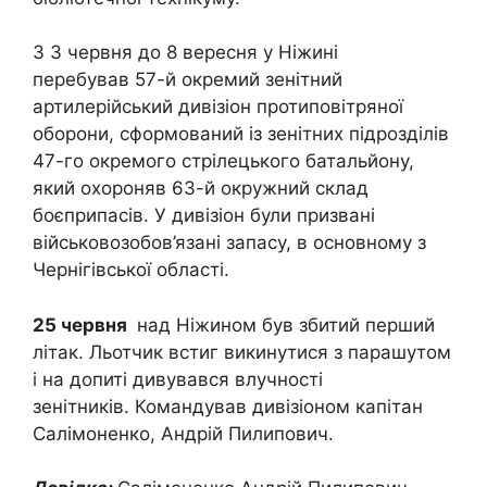
3 3 червня до 8 вересня у Ніжині
перебував 57-й окремий зенітний
артилерійський дивізіон протиповітряної
оборони, сформований із зенітних підрозділів
47-го окремого стрілецького батальйону,
який охороняв 63-й окружний склад
боєприпасів. У дивізіон були призвані
військовозобов’язані запасу, в основному з
Чернігівської області.
25 червня
над Ніжином був збитий перший
літак. Льотчик встиг викинутися з парашутом
і на допиті дивувався влучності
зенітників. Командував дивізіоном капітан
Салімоненко, Андрій Пилипович.