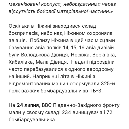
механізовані корпуси, небоєздатними через
відсутність бойової матеріальної частини.»
Оскільки в Ніжині знаходився склад
боєприпасів, небо над Ніжином охороняла
авіація. Поблизу Ніжина в цей час місцями
базування авіа полків 14, 15, 16 авіа дивізій
були Володькова Дівиця, Носівка, Веркіївка,
Хибалівка, Мала Дівиця. Надалі підрозділи
часто перебазувалися з одного аеродрому
на інший. Наприкінці літа в Ніжині з
відремонтованих машин сформували 325-й
полк важких бомбардувальників ТБ-3.
На
24 липня
, ВВС Південно-Західного фронту
мали у своєму складі 234 винищувача і 72
бомбардувальника