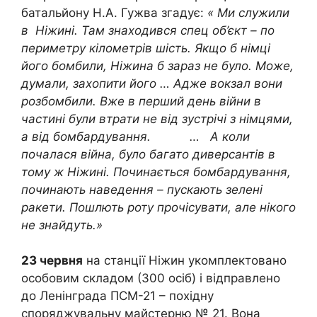
батальйону Н.А. Гужва згадує:
« Ми служили
в Ніжині. Там знаходився спец об’єкт – по
периметру кілометрів шість. Якщо б німці
його бомбили, Ніжина б зараз не було. Може,
думали, захопити його … Адже вокзал вони
розбомбили. Вже в перший день війни в
частині були втрати не від зустрічі з німцями,
а від бомбардування. … А коли
почалася війна, було багато диверсантів в
тому ж Ніжині. Починається бомбардування,
починають наведення – пускають зелені
ракети. Пошлють роту прочісувати, але нікого
не знайдуть.»
23 червня
на станції Ніжин укомплектовано
особовим складом (300 осіб) і відправлено
до Ленінграда ПСМ-21 – похідну
споряджувальну майстерню № 21. Вона