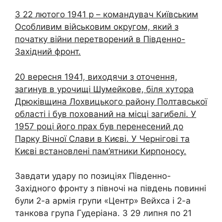
З 22 лютого 1941 р – командувач Київським
Особливим військовим округом, який з
початку війни перетворений в Південно-
Західний фронт.
20 вересня 1941, виходячи з оточення,
загинув в урочищі Шумейкове, біля хутора
Дрюківщина Лохвицького району Полтавської
області і був похований на місці загибелі. У
1957 році його прах був перенесений до
Парку Вічної Слави в Києві. У Чернігові та
Києві встановлені пам’ятники Кирпоносу.
Завдати удару по позиціях Південно-
Західного фронту з півночі на південь повинні
були 2-а армія групи «Центр» Вейхса і 2-а
танкова група Гудеріана. З 29 липня по 21