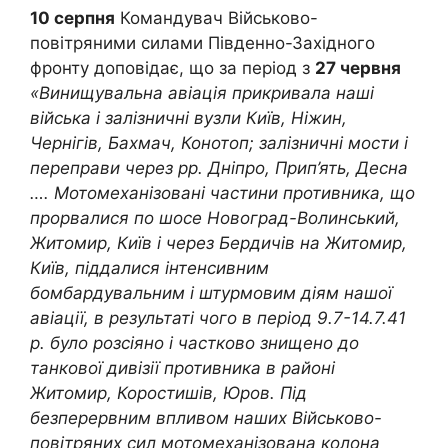
10 серпня
Командувач Військово-
повітряними силами Південно-Західного
фронту доповідає, що за період з
27 червня
«Винищувальна авіація прикривала наші
війська і залізничні вузли Київ, Ніжин,
Чернігів, Бахмач, Конотоп; залізничні мости і
переправи через рр. Дніпро, Прип’ять, Десна
…. Мотомеханізовані частини противника, що
прорвалися по шосе Новоград-Волинський,
Житомир, Київ і через Бердичів на Житомир,
Київ, піддалися інтенсивним
бомбардувальним і штурмовим діям нашої
авіації, в результаті чого в період 9.7-14.7.41
р. було розсіяно і частково знищено до
танкової дивізії противника в районі
Житомир, Коростишів, Юров. Під
безперервним впливом наших Військово-
повітряних сил мотомеханізована колона