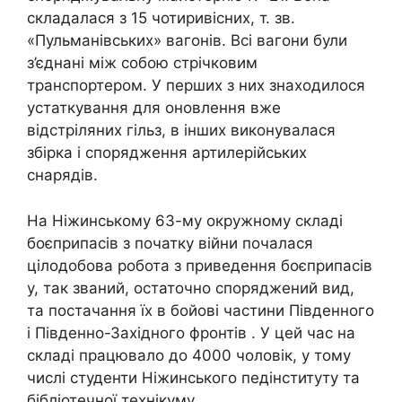
складалася з 15 чотиривісних, т. зв.
«Пульманівських» вагонів. Всі вагони були
з’єднані між собою стрічковим
транспортером. У перших з них знаходилося
устаткування для оновлення вже
відстріляних гільз, в інших виконувалася
збірка і спорядження артилерійських
снарядів.
На Ніжинському 63-му окружному складі
боєприпасів з початку війни почалася
цілодобова робота з приведення боєприпасів
у, так званий, остаточно споряджений вид,
та постачання їх в бойові частини Південного
і Південно-Західного фронтів . У цей час на
складі працювало до 4000 чоловік, у тому
числі студенти Ніжинського педінституту та
бібліотечної технікуму.