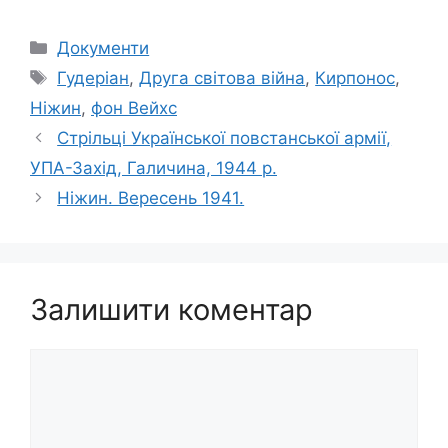
Категорії
Документи
Позначки
Гудеріан
,
Друга світова війна
,
Кирпонос
,
Ніжин
,
фон Вейхс
Стрільці Української повстанської армії,
УПА-Захід, Галичина, 1944 р.
Ніжин. Вересень 1941.
Залишити коментар
Коментар