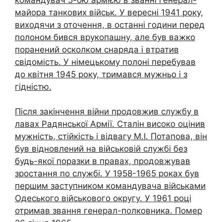
майора танкових військ. У вересні 1941 року,
виходячи з оточення, в останні години перед
полоном бився врукопашну, але був важко
поранений осколком снаряда і втратив
свідомість. У німецькому полоні перебував
до квітня 1945 року, тримався мужньо і з
гідністю.
Після закінчення війни продовжив службу в
лавах Радянської Армії. Сталін високо оцінив
мужність, стійкість і відвагу М.І. Потапова, він
був відновлений на військовій службі без
будь-якої поразки в правах, продовжував
зростання по службі. У 1958-1965 роках був
першим заступником командувача військами
Одеського військового округу. У 1961 році
отримав звання генерал-полковника. Помер