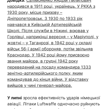
Довідка:
Салімоненко Андрій Пилипович
народився в 1911 році, українець. У РККА з
1930 року, місце призову –
Дніпропетровськ. З 1930 по 1933 рік
навчався в Київській Артилерійській
Школі. Після служби в Ніжині, воював у
Горлівці, наприкінці вересня – у Маріуполі, у
жовтні – у Таганрозі, в 1942 році у складі
військ 56-ї армії обороняв, потім звільняв
Краснодар. У 1942 році йому присвоєно
звання майора, в грудні 1942 року
переведений на посаду командира 1333
зенітно-артилерійського полку, яким
командував до кінця війни. У відставку
вийшов у чині генерал-майора.
У липні
зросла ефективність ударів німецької
авіації. Літаки Luftwaffe одночасно руйнують