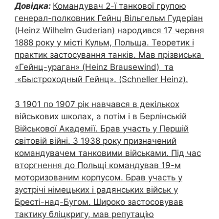
Довідка:
Командувач 2-ї танкової групою
генерал-полковник Гейнц Вільгельм Гудеріан
(Heinz Wilhelm Guderian) народився 17 червня
1888 року у місті Кульм, Польща. Теоретик і
практик застосування танків. Мав прізвиська
«Гейнц-ураган» (Heinz Brausewind) та
«Быстроходный Гейнц». (Schneller Heinz).
З 1901 по 1907 рік навчався в декількох
військових школах, а потім і в Берлінській
Військової Академії. Брав участь у Першій
світовій війні. З 1938 року призначений
командувачем танковими військами. Під час
вторгнення до Польщі командував 19-м
моторизованим корпусом. Брав участь у
зустрічі німецьких і радянських військ у
Бресті-над-Бугом. Широко застосовував
тактику бліцкригу, мав репутацію