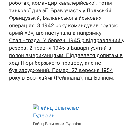
роботах, командир кавалерійської, потім
танкової дивізії. Брав участь у Польській,
Французькій, Балканської військових
операціях. З 1942 року командував групою
армій «В», що наступала в напрямку
Сталінграда. У березні 1945 р відправлений у
резерв. 2 травня 1945 в Баварії узятий в
полон американцями. Піддавався допитам в
ході Нюрнберзького процесу, але не
був засуджений. Помер 27 вересня 1954
року в Борнхаймі (Рейнланд), під Бонном.
Гейнц Вільгельм Гудеріан