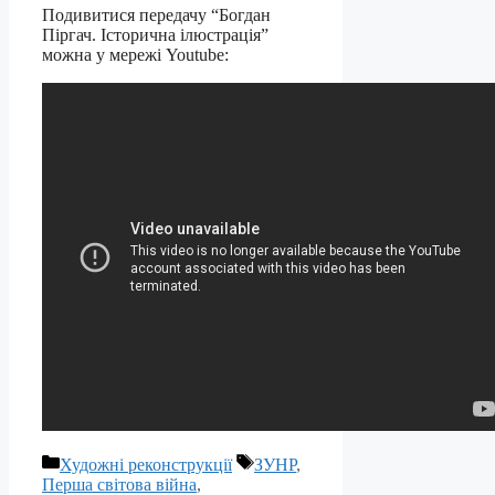
Подивитися передачу “Богдан
Піргач. Історична ілюстрація”
можна у мережі Youtube:
Категорії
Позначки
Художні реконструкції
ЗУНР
,
Перша світова війна
,