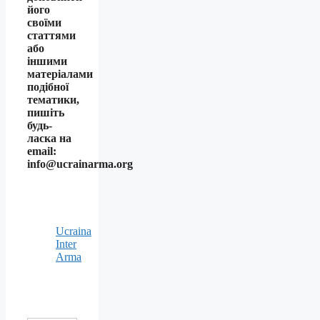
його
своїми
статтями
або
іншими
матеріалами
подібної
тематики,
пишіть
будь-
ласка на
email:
info@ucrainarma.org
Ucraina
Inter
Arma