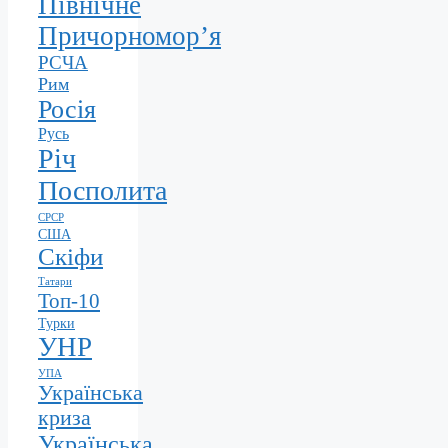
Північне
Причорномор’я
РСЧА
Рим
Росія
Русь
Річ
Посполита
СРСР
США
Скіфи
Татари
Топ-10
Турки
УНР
УПА
Українська
криза
Українська