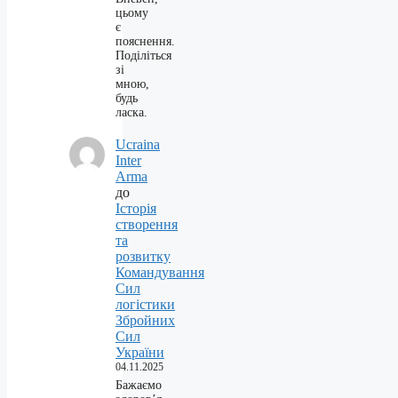
цьому
є
пояснення.
Поділіться
зі
мною,
будь
ласка.
Ucraina
Inter
Arma
до
Історія
створення
та
розвитку
Командування
Сил
логістики
Збройних
Сил
України
04.11.2025
Бажаємо