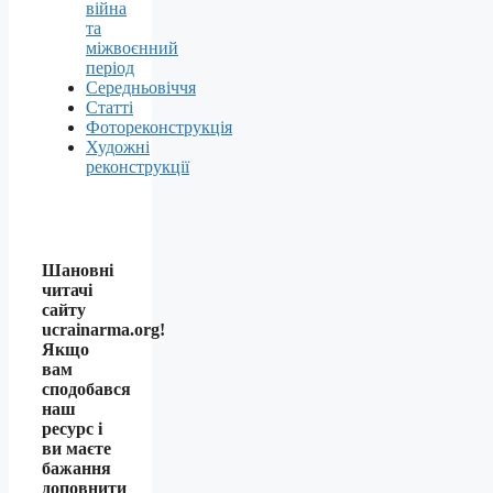
війна
та
міжвоєнний
період
Середньовіччя
Статті
Фотореконструкція
Художні
реконструкції
Шановні
читачі
сайту
ucrainarma.org!
Якщо
вам
сподобався
наш
ресурс і
ви маєте
бажання
доповнити