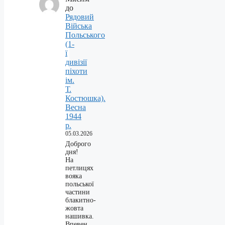
до
Рядовий
Війська
Польського
(1-
ї
дивізії
піхоти
ім.
Т.
Костюшка).
Весна
1944
р.
05.03.2026
Доброго
дня!
На
петлицях
вояка
польської
частини
блакитно-
жовта
нашивка.
Впевен,