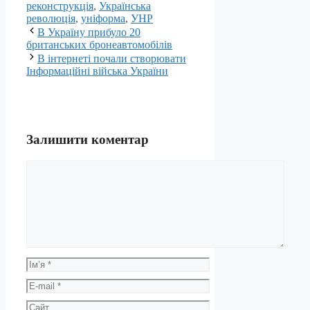
реконструкція
,
Українська
революція
,
уніформа
,
УНР
В Україну прибуло 20
британських бронеавтомобілів
В інтернеті почали створювати
Інформаційні війська України
Залишити коментар
Коментар
Ім’я
E-
mail
Сайт