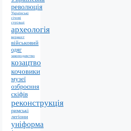
революція
Українські
січові
стрільці
археологія
вермахт
військовий
одяг
законодавство
козацтво
кочовики
музеї
озброєння
скіфів
реконструкція
римські
легіони
уніформа