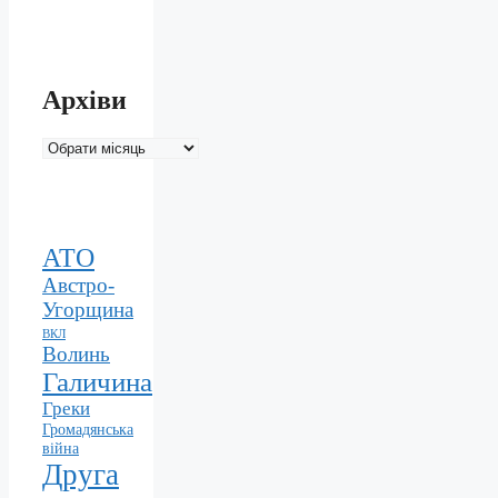
Архіви
Архіви
АТО
Австро-
Угорщина
ВКЛ
Волинь
Галичина
Греки
Громадянська
війна
Друга