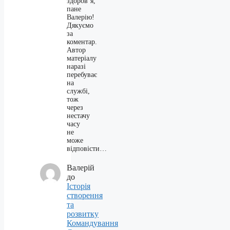
здоров’я,
пане
Валерію!
Дякуємо
за
коментар.
Автор
матеріалу
наразі
перебуває
на
службі,
тож
через
нестачу
часу
не
може
відповісти…
Валерій
до
Історія
створення
та
розвитку
Командування