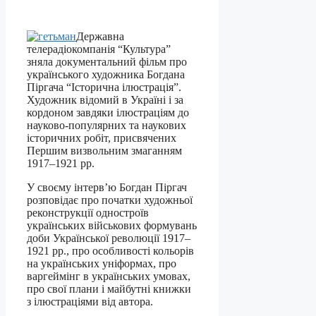
Державна
телерадіокомпанія “Культура”
зняла документальний фільм про
українського художника Богдана
Піргача “Історична ілюстрація”.
Художник відомий в Україні і за
кордоном завдяки ілюстраціям до
науково-популярних та наукових
історичних робіт, присвячених
Першим визвольним змаганням
1917–1921 рр.
У своєму інтерв’ю Богдан Піргач
розповідає про початки художньої
реконструкції одностроїв
українських військових формувань
доби Української революції 1917–
1921 рр., про особливості кольорів
на українських уніформах, про
варгеймінг в українських умовах,
про свої плани і майбутні книжки
з ілюстраціями від автора.