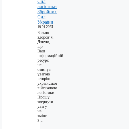
Сил
логістики
Збройних
Сил
України
19.01.2025
Бажаю
здоров‘я!
Дякую,
що
Ваш
інформаційній
ресурс
не
оминув
увагою
історію
української
військовою
логістики.
Прошу
звернути
увагу
на
зміни
в…