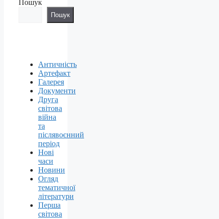
Пошук
Пошук
Античність
Артефакт
Галерея
Документи
Друга
світова
війна
та
післявоєнний
період
Нові
часи
Новини
Огляд
тематичної
літератури
Перша
світова