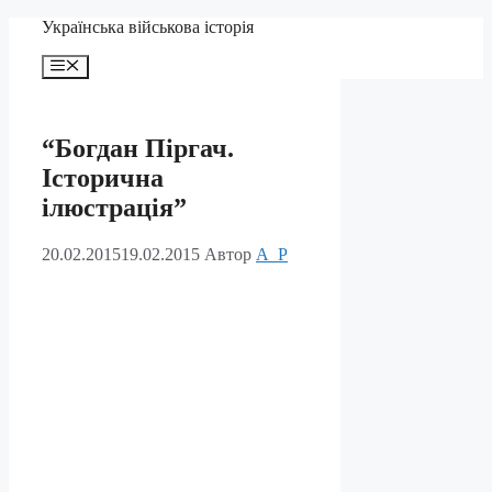
Перейти
Українська військова історія
до
вмісту
Меню
“Богдан Піргач.
Історична
ілюстрація”
20.02.2015
19.02.2015
Автор
A_P