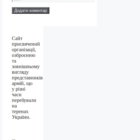
Сайт
присвячений
організації,
озброєнню
та
зовнішньому
вигляду
представників
армій, що
у різні
часи
перебували
на
теренах
України.