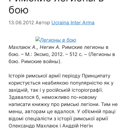
бою
13.06.2012
Автор
Ucraina Inter Arma
Махлаюк А., Негин А.
Римские легионы в
бою. – М.: Эксмо, 2012. – 512 с. – (Легионы в
бою. Римские войны).
Історія римської армії періоду Принципату
користується неабиякою популярністю як у
західній, так і у російській історіографії.
Здавалося б, неможливо по-новому
написати книжку про римські легіони. Тим не
менш, авторам це вдалося. У об’ємній праці
відомі спеціалісти з історії римської армії
Олександр Махлаюк і Андрій Негін