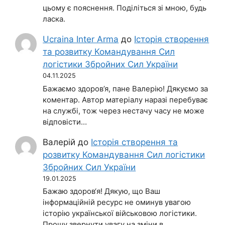
цьому є пояснення. Поділіться зі мною, будь
ласка.
Ucraina Inter Arma
до
Історія створення
та розвитку Командування Сил
логістики Збройних Сил України
04.11.2025
Бажаємо здоров’я, пане Валерію! Дякуємо за
коментар. Автор матеріалу наразі перебуває
на службі, тож через нестачу часу не може
відповісти…
Валерій
до
Історія створення та
розвитку Командування Сил логістики
Збройних Сил України
19.01.2025
Бажаю здоров‘я! Дякую, що Ваш
інформаційній ресурс не оминув увагою
історію української військовою логістики.
Прошу звернути увагу на зміни в…