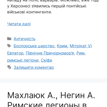
у Херсонесі з’явились першій понтійські
військові контингенти.
Читати далі
Категорії
Античність
Позначки
Боспорське царство
,
Крим
,
Мітрідат VI
Евпатор
,
Північне Причорномор’я
,
Рим
,
римські легіони
,
Скіфи
Залишити коментар
Махлаюк А., Негин А.
Римские легионы в