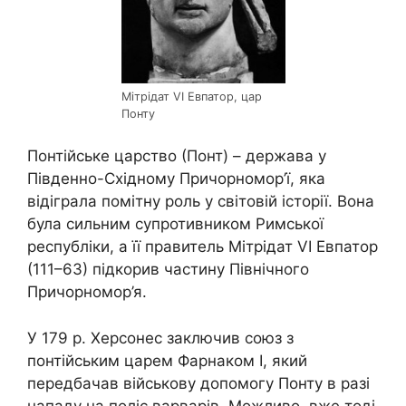
Мітрідат VI Евпатор, цар
Понту
Понтійське царство (Понт) – держава у
Південно-Східному Причорномор’ї, яка
відіграла помітну роль у світовій історії. Вона
була сильним супротивником Римської
республіки, а її правитель Мітрідат VI Евпатор
(111–63) підкорив частину Північного
Причорномор’я.
У 179 р. Херсонес заключив союз з
понтійським царем Фарнаком І, який
передбачав військову допомогу Понту в разі
нападу на поліс варварів. Можливо, вже тоді