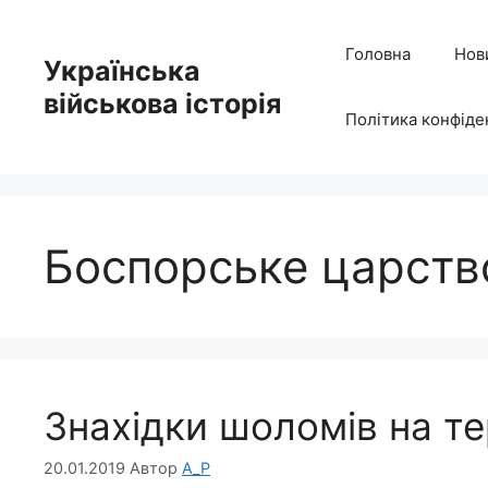
Перейти
до
Головна
Нов
Українська
вмісту
військова історія
Політика конфіде
Боспорське царств
Знахідки шоломів на те
20.01.2019
Автор
A_P