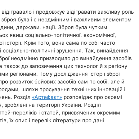
відігравало і продовжує відігравати важливу роль
, зброя була і є неодмінним і важливим елементом
ини, держави, нації. Зброя була чутким
ьох явищ соціально-політичної, економічної,
ї історії. Крім того, вона сама по собі часто
 соціально-політичні зрушення. Так, винайдення
зброї неодмінно призводило до винайдення засобів
, а також до запозичення цих технологій з регіону
ми регіонами. Тому дослідження історії зброї
ро розвиток бойових засобів сам по собі, але й
ародами, шляхи просування технічних інновацій і
чень. Розділ
«Артефакт»
розповідає про окремі
, зроблені на території України. Розділ
аттей-переліків і статей, присвячених окремим
, їх опис і перелік літератури про дані