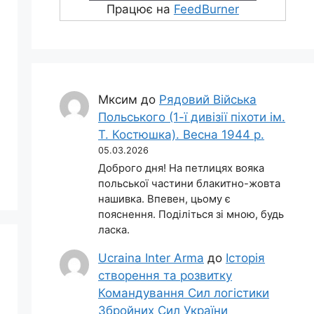
Працює на
FeedBurner
Мксим
до
Рядовий Війська
Польського (1-ї дивізії піхоти ім.
Т. Костюшка). Весна 1944 р.
05.03.2026
Доброго дня! На петлицях вояка
польської частини блакитно-жовта
нашивка. Впевен, цьому є
пояснення. Поділіться зі мною, будь
ласка.
Ucraina Inter Arma
до
Історія
створення та розвитку
Командування Сил логістики
Збройних Сил України