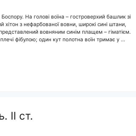
Боспору. На голові воїна – гостроверхий башлик зі
й хітон з нефарбованої вовни, широкі сині штани,
яг представлений вовняним синім плащем – гіматієм.
плечі фібулою; один кут полотна воїн тримає у …
 ІІ ст.