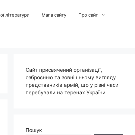
ої літератури
Мапа сайту
Про сайт
Сайт присвячений організації,
озброєнню та зовнішньому вигляду
представників армій, що у різні часи
перебували на теренах України.
Пошук