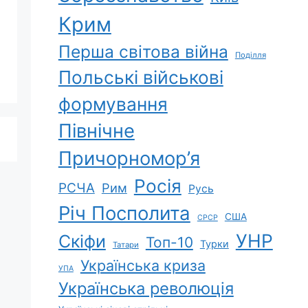
Крим
Перша світова війна
Поділля
Польські військові
формування
Північне
Причорномор’я
Росія
РСЧА
Рим
Русь
Річ Посполита
США
СРСР
УНР
Скіфи
Топ-10
Турки
Татари
Українська криза
УПА
Українська революція