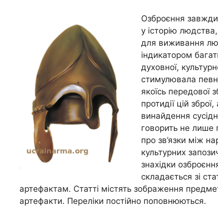
Озброєння завжди 
у історію людства
для виживання люд
індикатором багат
духовної, культурно
стимулювала певні
якоїсь передової 
протидії цій зброї
винайдення сусідні
говорить не лише п
про зв’язки між н
культурних запози
знахідки озброєння
складається зі ст
артефактам. Статті містять зображення предметів
артефакти. Переліки постійно поповнюються.