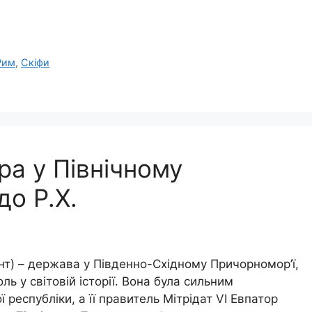
Рим
,
Скіфи
ра у Північному
 до Р.Х.
нт) – держава у Південно-Східному Причорномор’ї,
ль у світовій історії. Вона була сильним
республіки, а її правитель Мітрідат VI Евпатор