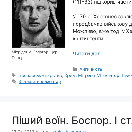
(111–63) підкорив част
У 179 р. Херсонес закл
передбачав військову д
Можливо, вже тоді у Хер
контингенти.
Мітрідат VI Евпатор, цар
Читати далі
Понту
Категорії
Античність
Позначки
Боспорське царство
,
Крим
,
Мітрідат VI Евпатор
,
Півн
Залишити коментар
Піший воїн. Боспор. І ст. 
12.04.2012
Автор
Ucraina Inter Arma