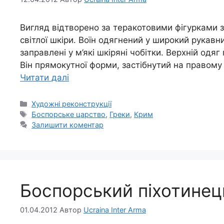
Вигляд відтворено за теракотовими фігурками з 
світлої шкіри. Воїн одягнений у широкий рукавни
заправлені у м’які шкіряні чобітки. Верхній од
Він прямокутної форми, застібнутий на правому 
Читати далі
Категорії
Художні реконструкції
Позначки
Боспорське царство
,
Греки
,
Крим
Залишити коментар
Боспорський піхотинець.
01.04.2012
Автор
Ucraina Inter Arma