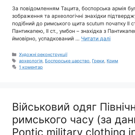
За повідомленням Тацита, боспорська армія бул
зображення та археологічні знахідки підтверджу
подібний до римського щита scutum початку ІІ ст
Пантикапею, ІІ ст., умбон – знахідка з Пантикапею
ймовірно, успадкований …
Читати далі
Категорії
Художні реконструкції
Позначки
археологія
,
Боспорське царство
,
Греки
,
Крим
1 коментар
Військовий одяг Півні
римського часу (за дан
Pontic military clothing 