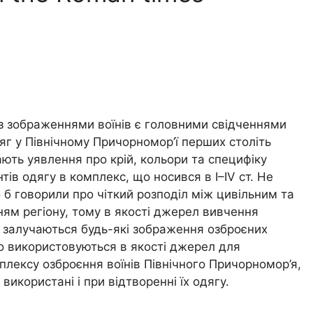
 з зображеннями воїнів є головними свідченнями
яг у Північному Причорномор’ї перших століть
ають уявлення про крій, кольори та специфіку
ів одягу в комплекс, що носився в І–IV ст. Не
о б говорили про чіткий розподіл між цивільним та
ям регіону, тому в якості джерел вивчення
у залучаються будь-які зображення озброєних
о використовуються в якості джерел для
плексу озброєння воїнів Північного Причорномор’я,
використані і при відтворенні їх одягу.