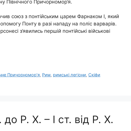
ину Північного Причорномор’я.
ючив союз з понтійським царем Фарнаком І, який
опомогу Понту в разі нападу на поліс варварів.
сонесі з’явились першій понтійські військові
ічне Причорномор’я
,
Рим
,
римські легіони
,
Скіфи
до Р. Х. – І ст. від Р. Х.