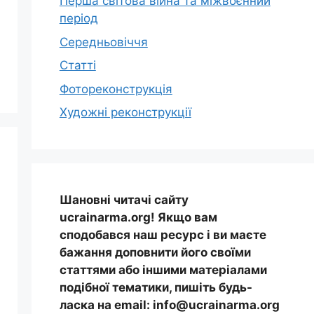
Перша світова війна та міжвоєнний
період
Середньовіччя
Статті
Фотореконструкція
Художні реконструкції
Шановні читачі сайту
ucrainarma.org! Якщо вам
сподобався наш ресурс і ви маєте
бажання доповнити його своїми
статтями або іншими матеріалами
подібної тематики, пишіть будь-
ласка на email: info@ucrainarma.org