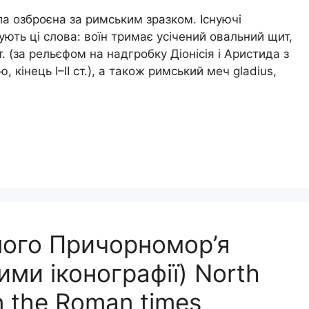
а озброєна за римським зразком. Існуючі
ють ці слова: воїн тримає усічений овальний щит,
. (за рельєфом на надгробку Діонісія і Аристида з
, кінець І–ІІ ст.), а також римський меч gladius,
чного Причорномор’я
ими іконографії) North
in the Roman times