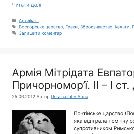
Читати далі
Категорії
Артефакт
Позначки
Боспорське царство
,
Греки
,
Зброєзнавство
,
Кельти
,
Залишити коментар
Армія Мітрідата Евпато
Причорномор’ї. ІІ – І ст.
25.06.2012
Автор
Ucraina Inter Arma
Понтійське царство (По
яка відіграла помітну ро
супротивником Римської 