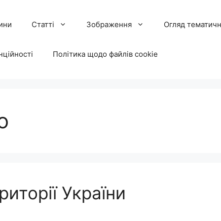
ини
Статті
Зображення
Огляд тематичн
нційності
Політика щодо файлів cookie
о
риторії України