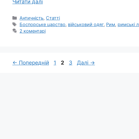
Читати далі
Категорії
Античність
,
Статті
Позначки
Боспорське царство
,
військовий одяг
,
Рим
,
римські л
2 коментарі
Сторінка
Сторінка
Сторінка
←
Попередній
1
2
3
Далі
→