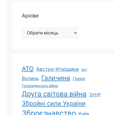
Архіви
Архіви
АТО
Австро-Угорщина
ВКЛ
Галичина
Волинь
Греки
Громадянська війна
Друга світова війна
ЗУНР
Збройні сили України
Зброєзнавство
Київ