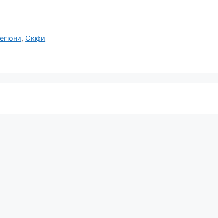
егіони
,
Скіфи