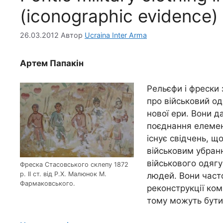
(iconographic evidence)
26.03.2012
Автор
Ucraina Inter Arma
Артем Папакін
Рельєфи і фрески
про військовий од
нової ери. Вони д
поєднання елемент
існує свідчень, щ
військовим убранн
військового одяг
Фреска Стасовського склепу 1872
р. ІІ ст. від Р.Х. Малюнок М.
людей. Вони част
Фармаковського.
реконструкції ком
тому можуть бути 