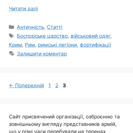
Читати далі
Категорії
Античність
,
Статті
Позначки
Боспорське царство
,
військовий одяг
,
Крим
,
Рим
,
римські легіони
,
фортифікації
Залишити коментар
Сторінка
Сторінка
Сторінка
←
Попередній
1
2
3
Сайт присвячений організації, озброєнню та
зовнішньому вигляду представників армій,
що у різні часи перебували на теренах