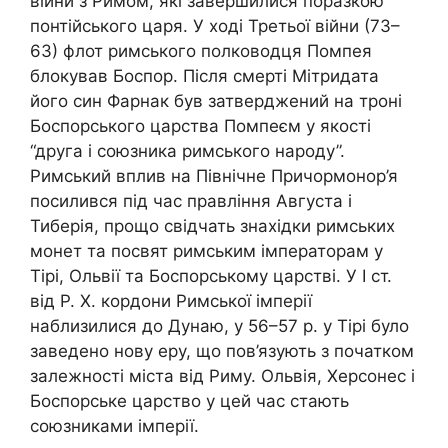
війни з Римом, які завершилися поразкою
понтійського царя. У ході Третьої війни (73–
63) флот римського полководця Помпея
блокував Боспор. Після смерті Мітридата
його син Фарнак був затверджений на троні
Боспорського царства Помпеєм у якості
“друга і союзника римського народу”.
Римський вплив на Північне Причормонор’я
посилився під час правління Августа і
Тиберія, прощо свідчать знахідки римських
монет та посвят римським імператорам у
Тірі, Ольвії та Боспорському царстві. У І ст.
від Р. Х. кордони Римської імперії
наблизилися до Дунаю, у 56–57 р. у Тірі було
заведено нову еру, що пов’язують з початком
залежності міста від Риму. Ольвія, Херсонес і
Боспорське царство у цей час стають
союзниками імперії.