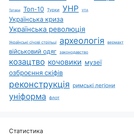
УНР
Топ-10
Турки
Татари
УПА
Українська криза
Українська революція
археологія
Українські січові стрільці
вермахт
військовий одяг
законодавство
козацтво
кочовики
музеї
озброєння скіфів
реконструкція
римські легіони
уніформа
флот
Статистика