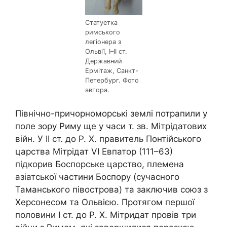
Статуетка
римського
легіонера з
Ольвії, І–ІІ ст.
Державний
Ермітаж, Санкт-
Петербург. Фото
автора.
Північно-причорноморські землі потрапили у
поле зору Риму ще у часи т. зв. Мітрідатових
війн. У ІІ ст. до Р. Х. правитель Понтійського
царства Мітрідат VI Евпатор (111–63)
підкорив Боспорське царство, племена
азіатської частини Боспору (сучасного
Таманського півострова) та заключив союз з
Херсонесом та Ольвією. Протягом першої
половини І ст. до Р. Х. Мітридат провів три