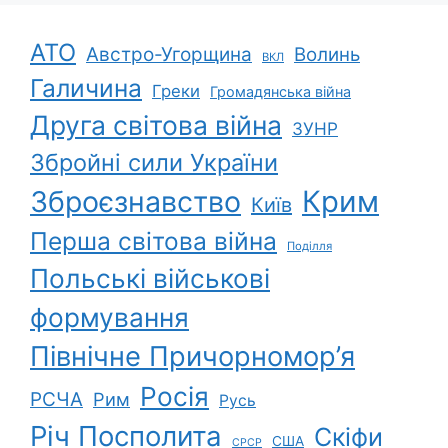
АТО
Австро-Угорщина
Волинь
ВКЛ
Галичина
Греки
Громадянська війна
Друга світова війна
ЗУНР
Збройні сили України
Зброєзнавство
Крим
Київ
Перша світова війна
Поділля
Польські військові
формування
Північне Причорномор’я
Росія
РСЧА
Рим
Русь
Річ Посполита
Скіфи
США
СРСР