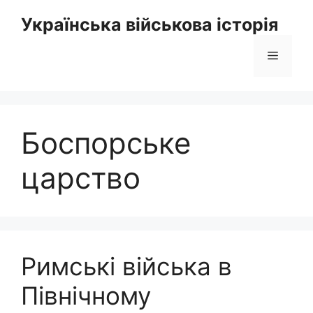
Перейти
Українська військова історія
до
вмісту
Меню
Боспорське
царство
Римські війська в
Північному