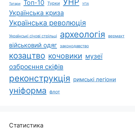
УНР
Топ-10
Турки
Татари
УПА
Українська криза
Українська революція
археологія
Українські січові стрільці
вермахт
військовий одяг
законодавство
козацтво
кочовики
музеї
озброєння скіфів
реконструкція
римські легіони
уніформа
флот
Статистика