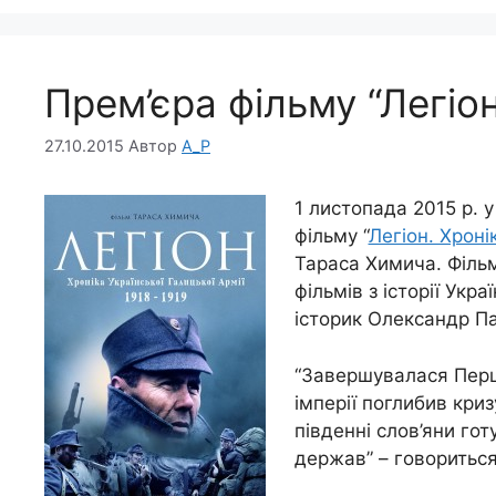
Прем’єра фільму “Легіон
27.10.2015
Автор
A_P
1 листопада 2015 р. 
фільму “
Легіон. Хроні
Тараса Химича. Філь
фільмів з історії Укр
історик Олександр Па
“Завершувалася Перш
імперії поглибив кризу
південні слов’яни го
держав” – говориться 