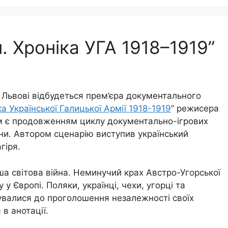
. Хроніка УГА 1918–1919”
у Львові відбудеться прем’єра документального
ка Української Галицької Армії 1918-1919
” режисера
м є продовженням циклу документально-ігрових
аїни. Автором сценарію виступив український
гіря.
а світова війна. Неминучий крах Австро-Угорської
 у Європі. Поляки, українці, чехи, угорці та
тувалися до проголошення незалежності своїх
в анотації.