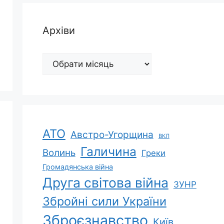
Архіви
Архіви
АТО
Австро-Угорщина
ВКЛ
Галичина
Волинь
Греки
Громадянська війна
Друга світова війна
ЗУНР
Збройні сили України
Зброєзнавство
Київ