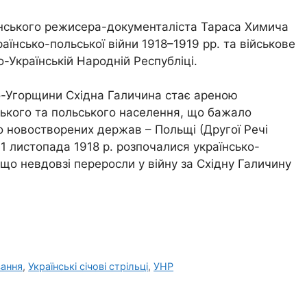
їнського режисера-документаліста Тараса Химича
раїнсько-польської війни 1918–1919 рр. та військове
о-Українській Народній Республіці.
о-Угорщини Східна Галичина стає ареною
ського та польського населення, що бажало
 новостворених держав – Польщі (Другої Речі
 1 листопада 1918 р. розпочалися українсько-
, що невдовзі переросли у війну за Східну Галичину
вання
,
Українські січові стрільці
,
УНР