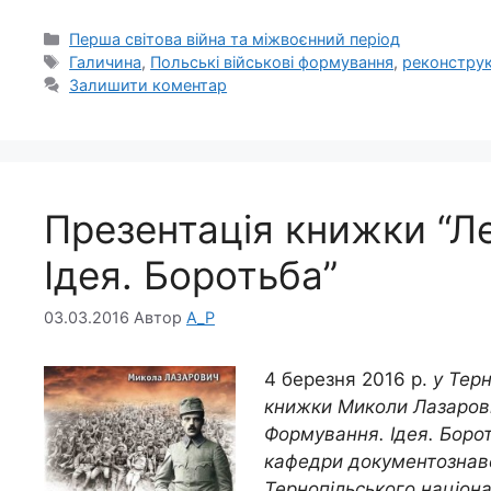
Категорії
Перша світова війна та міжвоєнний період
Позначки
Галичина
,
Польські військові формування
,
реконструк
Залишити коментар
Презентація книжки “Л
Ідея. Боротьба”
03.03.2016
Автор
A_P
4 березня 2016 р.
у Тер
книжки Миколи Лазарович
Формування. Ідея. Борот
кафедри документознавст
Тернопільського націона