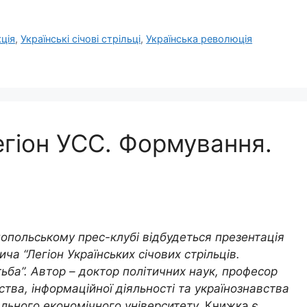
ція
,
Українські січові стрільці
,
Українська революція
егіон УСС. Формування.
нопольському прес-клубі відбудеться презентація
а “Легіон Українських січових стрільців.
ьба”. Автор – доктор політичних наук, професор
ва, інформаційної діяльності та українознавства
льного економічного університету.
Книжка є