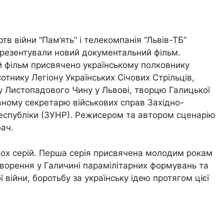
в війни “Пам’ять” і телекомпанія “Львів-ТБ”
резентували новий документальний фільм.
 фільм присвячено українському полковнику
отнику Легіону Українських Січових Стрільців,
ку Листопадового Чину у Львові, творцю Галицької
ному секретарю військових справ Західно-
Республіки (ЗУНР). Режисером та автором сценарію
ач.
вох серій. Перша серія присвячена молодим рокам
творення у Галичині парамілітарних формувань та
 війни, боротьбу за українську ідею протягом цієї