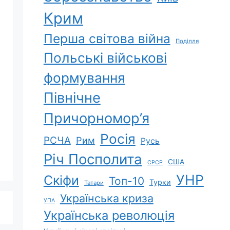
Крим
Перша світова війна
Поділля
Польські військові
формування
Північне
Причорномор’я
Росія
РСЧА
Рим
Русь
Річ Посполита
США
СРСР
УНР
Скіфи
Топ-10
Турки
Татари
Українська криза
УПА
Українська революція