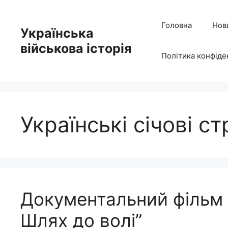
Перейти
до
Головна
Нов
Українська
вмісту
військова історія
Політика конфіде
Українські січові ст
Документальний фільм 
Шлях до волі”