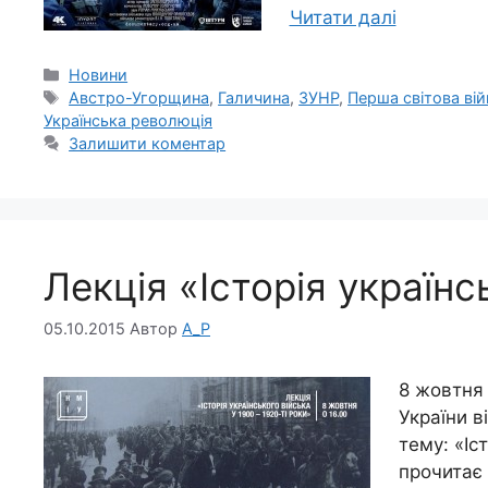
Читати далі
Категорії
Новини
Позначки
Австро-Угорщина
,
Галичина
,
ЗУНР
,
Перша світова вій
Українська революція
Залишити коментар
Лекція «Історія українс
05.10.2015
Автор
A_P
8 жовтня 
України в
тему: «Іс
прочитає