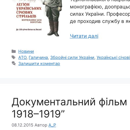
монографією, доопрацьо
силах України. Професор
де проходив службу в як
Читати далі
Категорії
Новини
Позначки
АТО
,
Галичина
,
Збройні сили України
,
Українські січові
Залишити коментар
Документальний фільм “
1918–1919”
08.12.2015
Автор
A_P