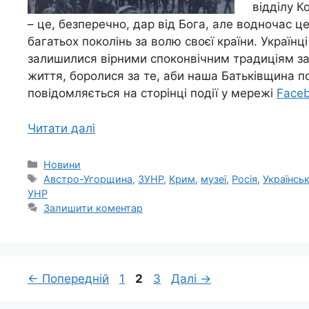
відділу К
– це, безперечно, дар від Бога, але водночас ц
багатьох поколінь за волю своєї країни. Україн
залишилися вірними споконвічним традиціям за
життя, боролися за те, аби наша Батьківщина пос
повідомляється на сторінці події у мережі
Face
Читати далі
Категорії
Новини
Позначки
Австро-Угорщина
,
ЗУНР
,
Крим
,
музеї
,
Росія
,
Українськ
УНР
Залишити коментар
Сторінка
Сторінка
Сторінка
←
Попередній
1
2
3
Далі
→