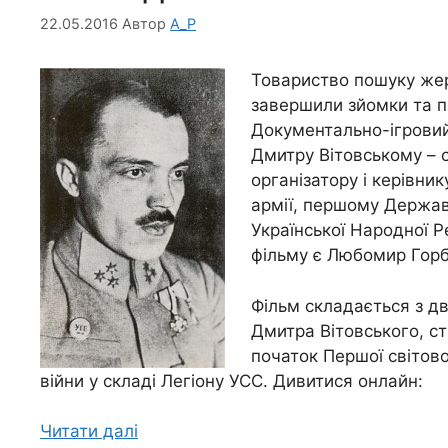
22.05.2016
Автор
A_P
Товариство пошуку жерт
завершили зйомки та п
Документально-ігровий
Дмитру Вітовському – с
організатору і керівни
армії, першому Держав
Української Народної 
фільму є Любомир Горб
Фільм складається з д
Дмитра Вітовського, с
початок Першої світової
війни у складі Легіону УСС. Дивитися онлайн:
Читати далі