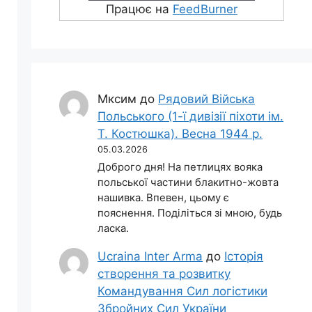
Працює на
FeedBurner
Мксим
до
Рядовий Війська
Польського (1-ї дивізії піхоти ім.
Т. Костюшка). Весна 1944 р.
05.03.2026
Доброго дня! На петлицях вояка
польської частини блакитно-жовта
нашивка. Впевен, цьому є
пояснення. Поділіться зі мною, будь
ласка.
Ucraina Inter Arma
до
Історія
створення та розвитку
Командування Сил логістики
Збройних Сил України