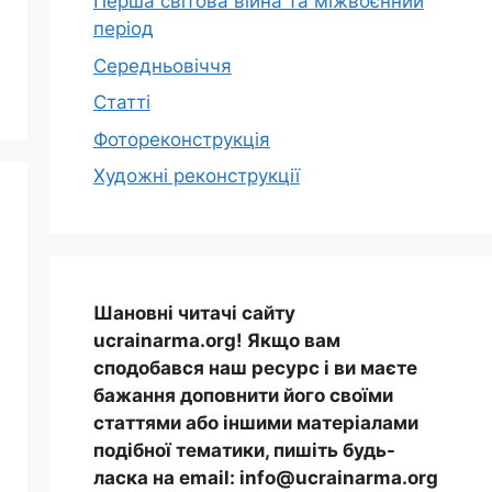
Перша світова війна та міжвоєнний
період
Середньовіччя
Статті
Фотореконструкція
Художні реконструкції
Шановні читачі сайту
ucrainarma.org! Якщо вам
сподобався наш ресурс і ви маєте
бажання доповнити його своїми
статтями або іншими матеріалами
подібної тематики, пишіть будь-
ласка на email: info@ucrainarma.org