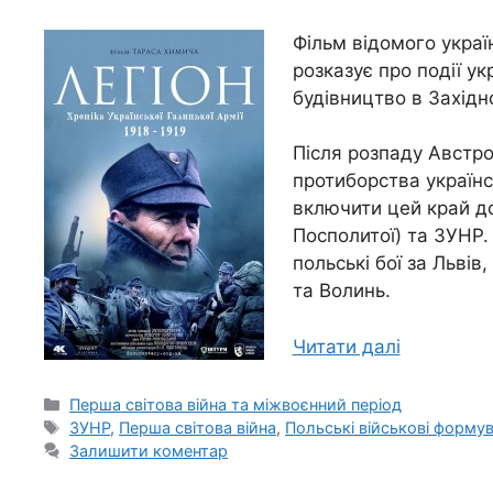
Фільм відомого укра
розказує про події ук
будівництво в Західн
Після розпаду Австр
протиборства україн
включити цей край до
Посполитої) та ЗУНР.
польські бої за Львів
та Волинь.
Читати далі
Категорії
Перша світова війна та міжвоєнний період
Позначки
ЗУНР
,
Перша світова війна
,
Польські військові форму
Залишити коментар