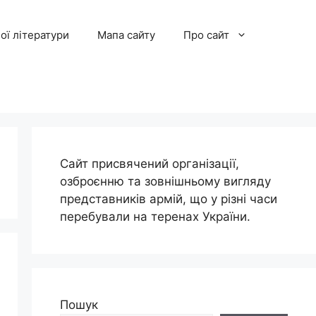
ої літератури
Мапа сайту
Про сайт
Сайт присвячений організації,
озброєнню та зовнішньому вигляду
представників армій, що у різні часи
перебували на теренах України.
Пошук