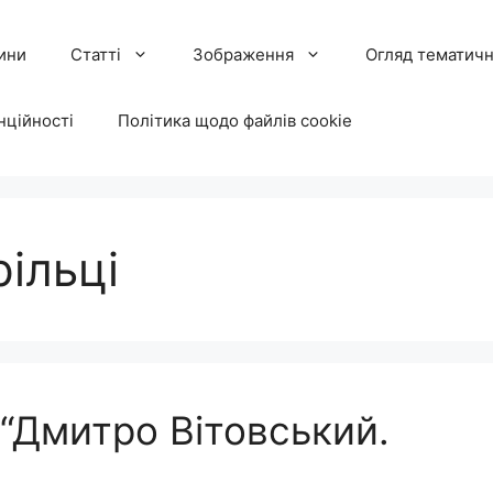
ини
Статті
Зображення
Огляд тематичн
нційності
Політика щодо файлів cookie
рільці
“Дмитро Вітовський.