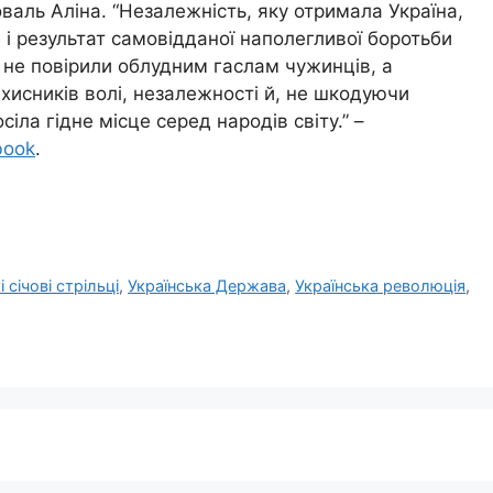
оваль Аліна. “Незалежність, яку отримала Україна,
е і результат самовідданої наполегливої боротьби
ці не повірили облудним гаслам чужинців, а
хисників волі, незалежності й, не шкодуючи
іла гідне місце серед народів світу.” –
book
.
і січові стрільці
,
Українська Держава
,
Українська революція
,