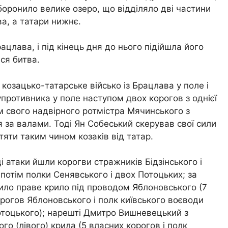
 боронило велике озеро, що відділяло дві частини
а, а татари нижнє.
ацлава, і під кінець дня до нього підійшла його
ся битва.
козацько-татарське військо із Брацлава у поле і
противника у поле наступом двох корогов з однієї
ом свого надвірного ротмістра Мячинського з
я за валами. Тоді Ян Собеський скерував свої сили
яти таким чином козаків від татар.
і атаки йшли корогви стражників Бідзінського і
потім полки Сенявського і двох Потоцьких; за
ло праве крило під проводом Яблоновського (7
рогов Яблоновського і полк київського воєводи
тоцького); нарешті Дмитро Вишневецький з
ого (лівого) крила (5 власних корогов і полк