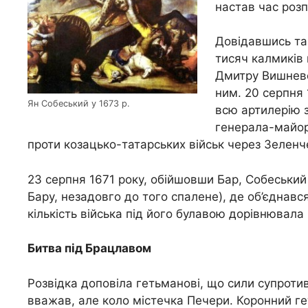
настав час розп
Довідавшись так
тисяч калмиків
Дмитру Вишневе
ним. 20 серпня
Ян Собеський у 1673 р.
всю артилерію з
генерала-майора
проти козацько-татарських військ через Зеленче,
23 серпня 1671 року, обійшовши Бар, Собеський 
Бару, незадовго до того спалене), де об’єднав
кількість війська під його булавою дорівнювала
Битва під Брацлавом
Розвідка доповіла гетьманові, що сили супротив
вважав, але коло містечка Печери. Коронний г