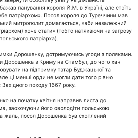
 звернути особливу увагу на діяльність
бажав панування короля Й.М. в Україні, але стоїть
бе патріархом». Посол короля до Туреччини мав
вський митрополит домагається, «аби незалежний
тріархом) хоче стати» (тобто натякаючи на загрозу
ольського патріарха).
римки Дорошенку, дотримуючись угоди з поляками.
ки Дорошенка з Криму на Стамбул, до чого хан
овувати на підтримку татар Буджацької та
але ці менші орди не могли дати того рівню
 Західного походу 1667 року.
ко на початку квітня направив листа до
ма, заохочуючи його оволодіти польською
На жаль, посол Дорошенка був схоплений