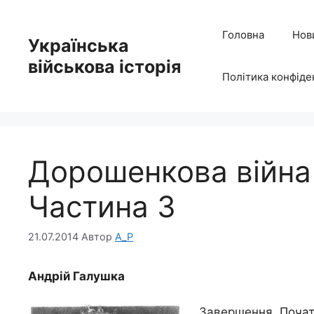
Перейти
до
Головна
Нов
Українська
вмісту
військова історія
Політика конфіде
Дорошенкова війна 
Частина 3
21.07.2014
Автор
A_P
Андрій Галушка
Завершення. Почат