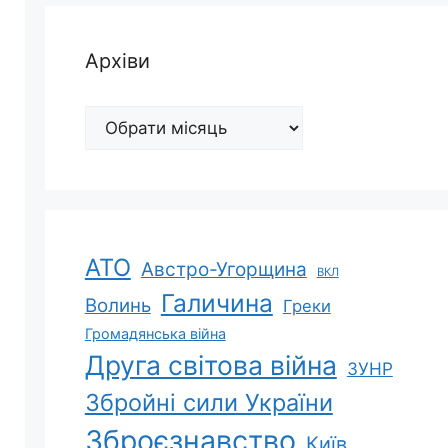
Архіви
Архіви
АТО
Австро-Угорщина
ВКЛ
Галичина
Волинь
Греки
Громадянська війна
Друга світова війна
ЗУНР
Збройні сили України
Зброєзнавство
Київ