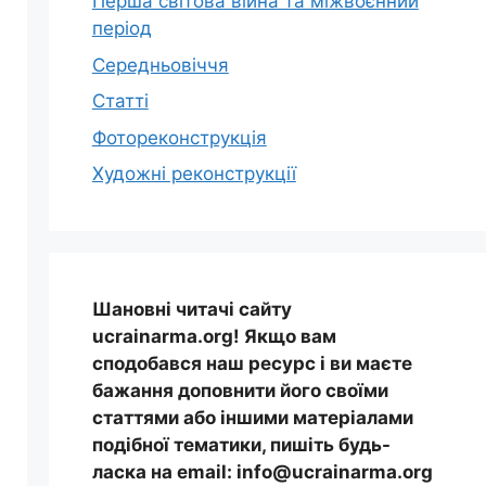
Перша світова війна та міжвоєнний
період
Середньовіччя
Статті
Фотореконструкція
Художні реконструкції
Шановні читачі сайту
ucrainarma.org! Якщо вам
сподобався наш ресурс і ви маєте
бажання доповнити його своїми
статтями або іншими матеріалами
подібної тематики, пишіть будь-
ласка на email: info@ucrainarma.org