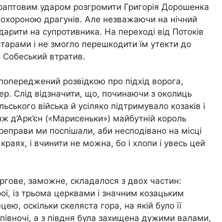
 раптовим ударом розгромити Григорія Дорошенка
д охороною драгунів. Але незважаючи на нічний
арити на супротивника. На переході від Потоків
атарами і не змогло перешкодити їм утекти до
и Собеський втратив.
попереджений розвідкою про підхід ворога,
чер. Слід відзначити, що, починаючи з околиць
ського війська й усіляко підтримувало козаків і
анж д’Арк’єн («Марисеньки») майбутній король
переправи ми поспішали, аби несподівано на місці
краях, і вчинити не можна, бо і хлопи і увесь цей
ргове, заможне, складалося з двох частин:
ої, із трьома церквами і значним козацьким
ею, оскільки скеляста гора, на якій було її
 півночі, а з півдня була захищена дужими валами,