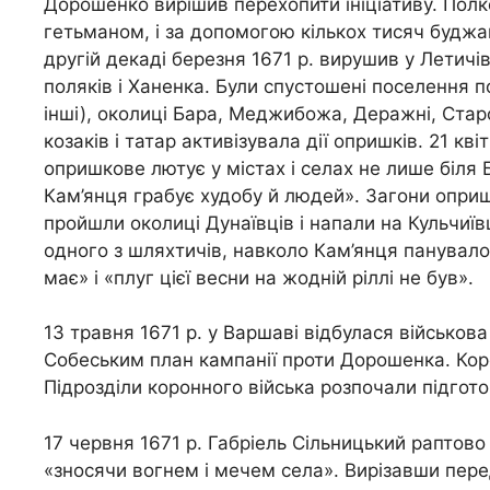
Дорошенко вирішив перехопити ініціативу. Пол
гетьманом, і за допомогою кількох тисяч буджа
другій декаді березня 1671 р. вирушив у Летичі
поляків і Ханенка. Були спустошені поселення по
інші), околиці Бара, Меджибожа, Деражні, Старо
козаків і татар активізувала дії опришків. 21 к
опришкове лютує у містах і селах не лише біля 
Кам’янця грабує худобу й людей». Загони оприш
пройшли околиці Дунаївців і напали на Кульчиїв
одного з шляхтичів, навколо Кам’янця панувал
має» і «плуг цієї весни на жодній ріллі не був».
13 травня 1671 р. у Варшаві відбулася військо
Собеським план кампанії проти Дорошенка. Кор
Підрозділи коронного війська розпочали підгото
17 червня 1671 р. Габріель Сільницький раптов
«зносячи вогнем і мечем села». Вирізавши перед