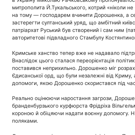
в Україну Миколаю Рачковському пропонувалося
митрополита Й.Тукальського, котрий «ніколи не 
на тому — господарем вчинити Дорошенка, а се
застерегти султанський уряд, що амбітний киї
патріархат Руський був створений і сам ним (па
авторитетові підвладного Стамбулу Костянтиноп
Кримське ханство тепер вже не надавало підт
Внаслідок цього сталася переорієнтація політи
поставився неприхильно. Дорошенко міг розрах
Єдисанської орд, що були незалежні від Криму, 
допомоги, якою Дорошенко скористався під час
Реально оцінюючи наростання загрози, Дорошен
бранденбурзького курфюрста Фрідріха Вільгель
короною й обіцяючи надати воєнну допомогу. 
поляками.