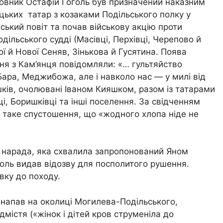
ковник Остафій Гоголь був призначений наказним
цьких татар з козаками Подільського полку у
вський повіт та почав військову акцію проти
дільського судді (Масівці, Перхівці, Черепово й
ї й Нової Сеняв, Зінькова й Гусятина. Поява
вітня з Кам’янця повідомляли: «… гультяйство
Бара, Меджибожа, але і навколо нас — у милі від
ків, очолювані Іваном Кияшком, разом із татарами
ці, Боришківці та інші поселення. За свідченням
о таке спустошення, що «жодного хлопа ніде не
ва нарада, яка схвалила запропонований Яном
оль видав відозву для посполитого рушення.
вку до походу.
о напав на околиці Могилева-Подільського,
містя («жінок і дітей кров струменіла до