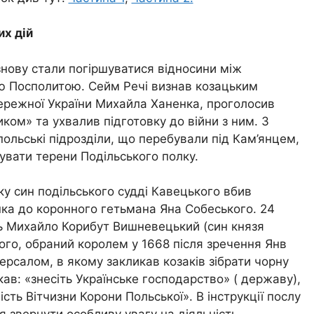
их дій
знову стали погіршуватися відносини між
ю Посполитою. Сейм Речі визнав козацьким
режної України Михайла Ханенка, проголосив
ом» та ухвалив підготовку до війни з ним. З
польські підрозділи, що перебували під Кам’янцем,
вати терени Подільського полку.
ку син подільського судді Кавецького вбив
ка до коронного гетьмана Яна Собеського. 24
ль Михайло Корибут Вишневецький (син князя
го, обраний королем у 1668 після зречення Янв
версалом, в якому закликав козаків зібрати чорну
кав: «знесіть Українське господарство» ( державу),
ність Вітчизни Корони Польської». В інструкції послу