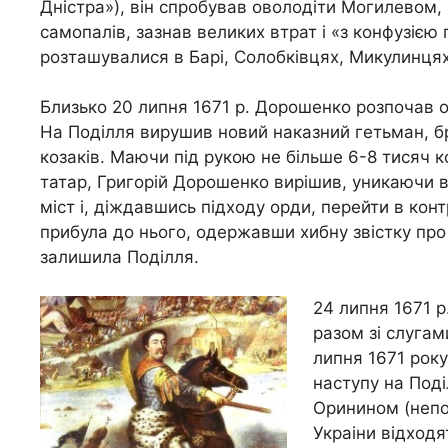
Дністра»), він спробував оволодіти Могилевом,
самопалів, зазнав великих втрат і «з конфузією
розташувалися в Барі, Солобківцях, Микулинцях
Близько 20 липня 1671 р. Дорошенко розпочав о
На Поділля вирушив новий наказний гетьман, б
козаків. Маючи під рукою не більше 6-8 тисяч к
татар, Григорій Дорошенко вирішив, уникаючи 
міст і, діждавшись підходу орди, перейти в конт
прибула до нього, одержавши хибну звістку пр
залишила Поділля.
24 липня 1671 р
разом зі слугам
липня 1671 року
наступу на Поді
Оринином (непод
Украіни відходя