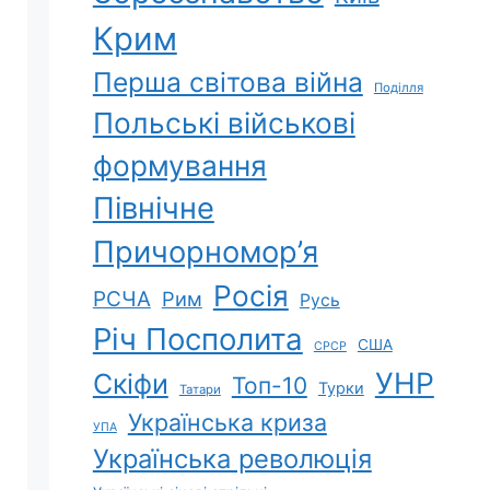
Крим
Перша світова війна
Поділля
Польські військові
формування
Північне
Причорномор’я
Росія
РСЧА
Рим
Русь
Річ Посполита
США
СРСР
УНР
Скіфи
Топ-10
Турки
Татари
Українська криза
УПА
Українська революція