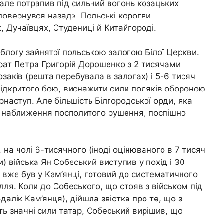
 але потрапив під сильний вогонь козацьких
 повернувся назад». Польські корогви
, Дунаївцях, Студениці й Китайгороді.
блогу зайнятої польською залогою Білої Церкви.
рат Петра Григорій Дорошенко з 2 тисячами
озаків (решта перебувала в залогах) і 5-6 тисяч
відкритого бою, виснажити сили поляків обороною
рнаступ. Але більшість Білгородської орди, яка
о наближення посполитого рушення, поспішно
. на чолі 6-тисячного (іноді оцінюваного в 7 тисяч
и) війська Ян Собеський виступив у похід і 30
 вже був у Кам’янці, готовий до систематичного
лля. Коли до Собеського, що стояв з військом під
алік Кам’янця), дійшла звістка про те, що з
ть значні сили татар, Собеський вирішив, що