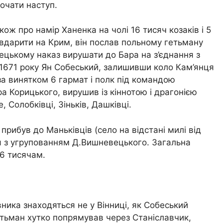
очати наступ.
ож про намір Ханенка на чолі 16 тисяч козаків і 5
 вдарити на Крим, він послав польному гетьману
цькому наказ вирушати до Бара на з’єднання з
 1671 року Ян Собеський, залишивши коло Кам’янця
а винятком 6 гармат і полк під командою
 Корицького, вирушив із кіннотою і драгонією
 Солобківці, Зіньків, Дашківці.
прибув до Маньківців (село на відстані милі від
ся з угрупованням Д.Вишневецького. Загальна
 6 тисячам.
ника знаходяться не у Вінниці, як Собеський
етьман хутко попрямував через Станіславчик,