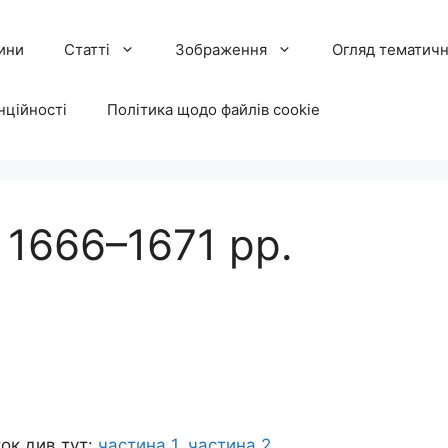
ини
Статті
Зображення
Огляд тематичн
нційності
Політика щодо файлів cookie
1666–1671 рр.
ок див тут:
частина 1
,
частина 2.