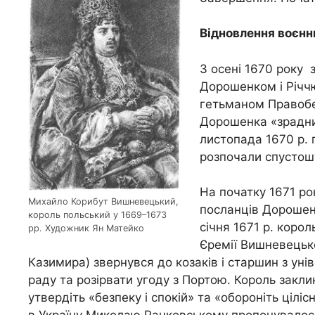
Відновлення воєнн
З осені 1670 року 
Дорошенком і Річч
гетьманом Правобе
Дорошенка «зрадник
листопада 1670 р. 
розпочали спустошу
На початку 1671 ро
Михайло Корибут Вишневецький,
посланців Дорошен
король польський у 1669–1673
січня 1671 р. коро
рр. Художник Ян Матейко
Єремії Вишневецько
Казимира) звернувся до козаків і старшин з уні
раду та розірвати угоду з Портою. Король закли
утвердіть «безпеку і спокій» та «обороніть ціліс