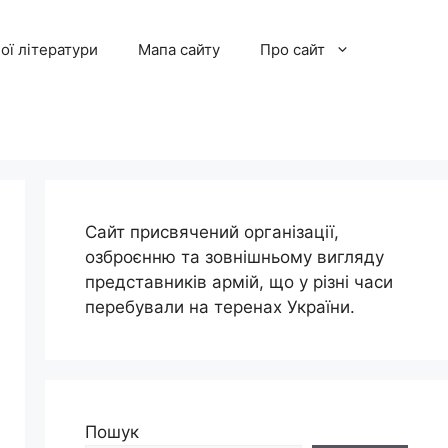
ої літератури
Мапа сайту
Про сайт
Сайт присвячений організації,
озброєнню та зовнішньому вигляду
представників армій, що у різні часи
перебували на теренах України.
Пошук