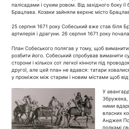
палісадами і сухим ровом. Від західного боку її
Брацлава. Козаки зайняли верхнє місто Брацлав
25 серпня 1671 року Собеський вже став біля Бр
артилерія і драгуни. 26 серпня 1671 року почала
План Собеського полягав у тому, щоб виманити 
розбити його. Собеський спробував виманити су
сторони і кількох сот легкої кінноти під провод
другої, але цей план не вдався: татари ховалис
у проміжок між старим і новим містами щоб відт
У авангард
Збружека, 
ними вдари
власних ко
Анджея По
полкамі св