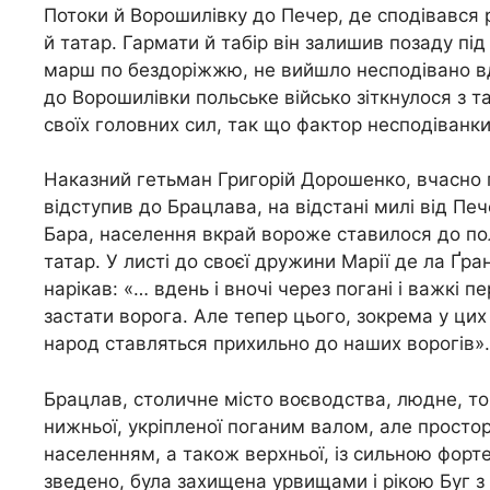
Потоки й Ворошилівку до Печер, де сподівався
й татар. Гармати й табір він залишив позаду пі
марш по бездоріжжю, не вийшло несподівано вд
до Ворошилівки польське військо зіткнулося з т
своїх головних сил, так що фактор несподіванк
Наказний гетьман Григорій Дорошенко, вчасно 
відступив до Брацлава, на відстані милі від Пе
Бара, населення вкрай вороже ставилося до поль
татар. У листі до своєї дружини Марії де ла Ґр
нарікав: «… вдень і вночі через погані і важкі 
застати ворога. Але тепер цього, зокрема у цих 
народ ставляться прихильно до наших ворогів».
Брацлав, столичне місто воєводства, людне, то
нижньої, укріпленої поганим валом, але простор
населенням, а також верхньої, із сильною фортец
зведено, була захищена урвищами і рікою Буг з