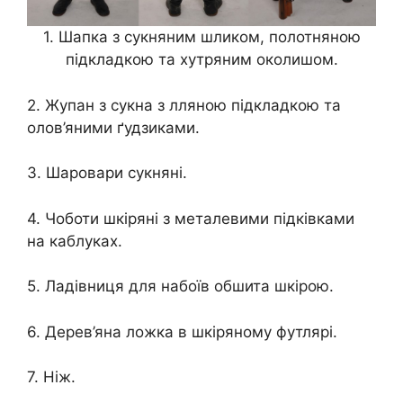
1. Шапка з сукняним шликом, полотняною
підкладкою та хутряним околишом.
2. Жупан з сукна з лляною підкладкою та
олов’яними ґудзиками.
3. Шаровари сукняні.
4. Чоботи шкіряні з металевими підківками
на каблуках.
5. Ладівниця для набоїв обшита шкірою.
6. Дерев’яна ложка в шкіряному футлярі.
7. Ніж.