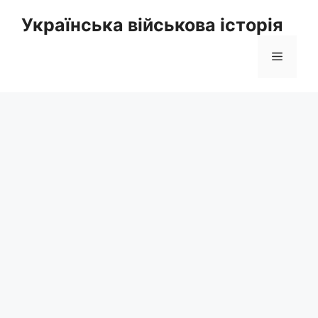
Перейти
Українська військова історія
до
вмісту
Меню