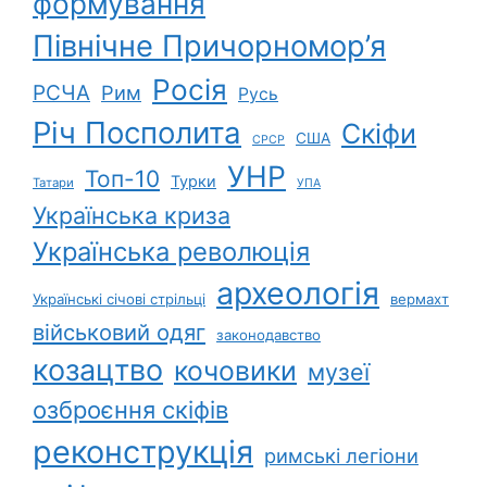
формування
Північне Причорномор’я
Росія
РСЧА
Рим
Русь
Річ Посполита
Скіфи
США
СРСР
УНР
Топ-10
Турки
Татари
УПА
Українська криза
Українська революція
археологія
Українські січові стрільці
вермахт
військовий одяг
законодавство
козацтво
кочовики
музеї
озброєння скіфів
реконструкція
римські легіони