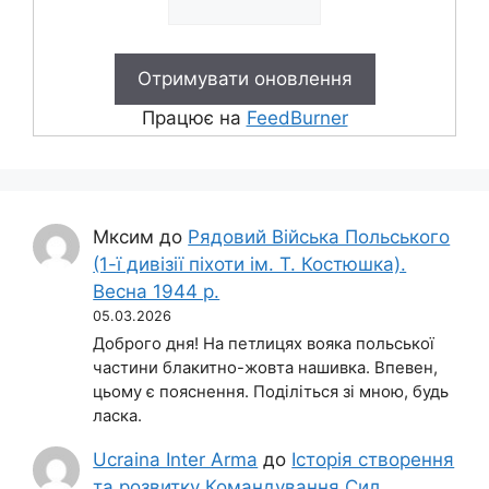
Працює на
FeedBurner
Мксим
до
Рядовий Війська Польського
(1-ї дивізії піхоти ім. Т. Костюшка).
Весна 1944 р.
05.03.2026
Доброго дня! На петлицях вояка польської
частини блакитно-жовта нашивка. Впевен,
цьому є пояснення. Поділіться зі мною, будь
ласка.
Ucraina Inter Arma
до
Історія створення
та розвитку Командування Сил