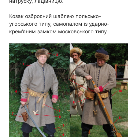
натруску, ладівницю.
Козак озброєний шаблею польсько-
угорського типу, самопалом із ударно-
крем’яним замком московського типу.