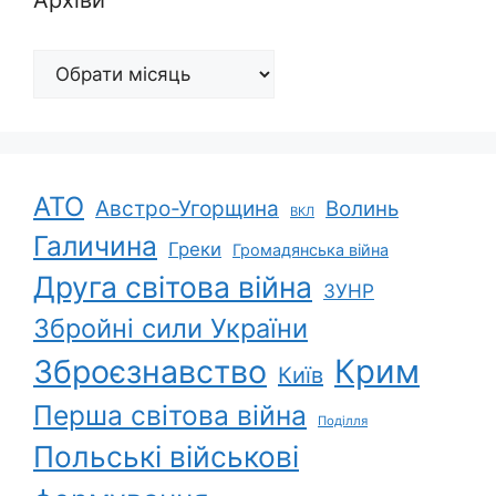
Архіви
АТО
Австро-Угорщина
Волинь
ВКЛ
Галичина
Греки
Громадянська війна
Друга світова війна
ЗУНР
Збройні сили України
Зброєзнавство
Крим
Київ
Перша світова війна
Поділля
Польські військові