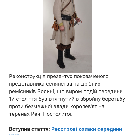
Реконструкція презентує покозаченого
представника селянства та дрібних
ремісників Волині, що виром подій середини
17 століття був втягнутий в збройну боротьбу
проти безмежної влади королев’ят на
теренах Речі Посполитої.
Вступна стаття:
Реєстрові козаки середини