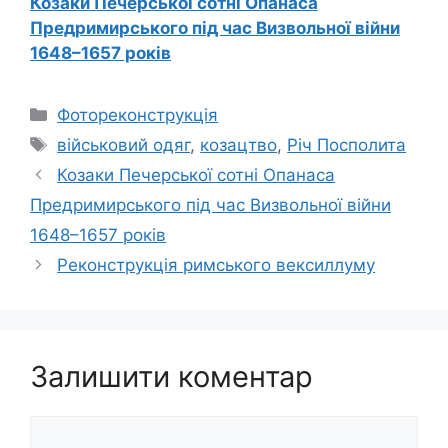
Козаки Печерської сотні Опанаса
Предримирського під час Визвольної війни
1648–1657 років
Категорії
Фотореконструкція
Позначки
військовий одяг
,
козацтво
,
Річ Посполита
Козаки Печерської сотні Опанаса
Предримирського під час Визвольної війни
1648–1657 років
Реконструкція римського вексиллуму
Залишити коментар
Коментар