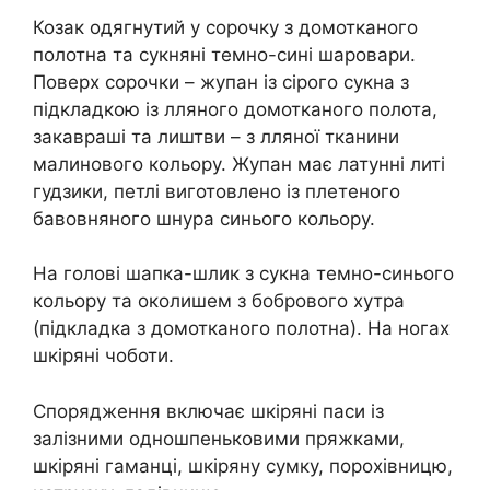
Козак одягнутий у сорочку з домотканого
полотна та сукняні темно-сині шаровари.
Поверх сорочки – жупан із сірого сукна з
підкладкою із лляного домотканого полота,
закавраші та лиштви – з лляної тканини
малинового кольору. Жупан має латунні литі
гудзики, петлі виготовлено із плетеного
бавовняного шнура синього кольору.
На голові шапка-шлик з сукна темно-синього
кольору та околишем з бобрового хутра
(підкладка з домотканого полотна). На ногах
шкіряні чоботи.
Спорядження включає шкіряні паси із
залізними одношпеньковими пряжками,
шкіряні гаманці, шкіряну сумку, порохівницю,