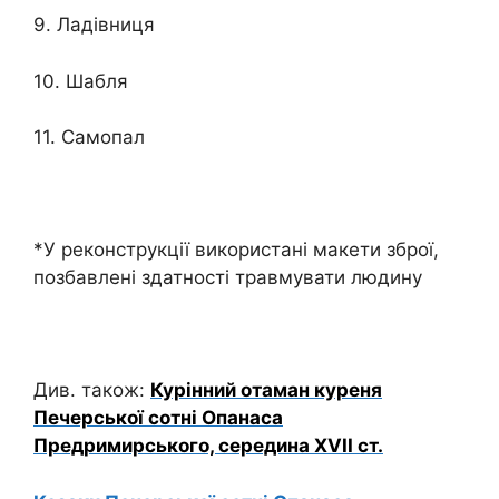
9. Ладівниця
10. Шабля
11. Самопал
*У реконструкції використані макети зброї,
позбавлені здатності травмувати людину
Див. також:
Курінний отаман куреня
Печерської сотні Опанаса
Предримирського, середина XVII ст.