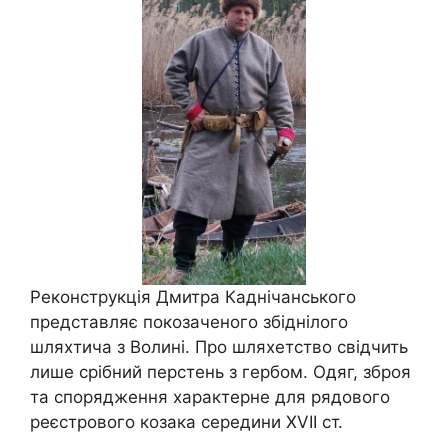
Реконструкція Дмитра Каднічанського
представляє покозаченого збіднілого
шляхтича з Волині. Про шляхетство свідчить
лише срібний перстень з гербом. Одяг, зброя
та спорядження характерне для рядового
реєстрового козака середини XVII ст.