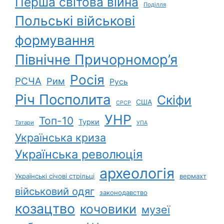
Перша світова війна
Поділля
Польські військові
формування
Північне Причорномор’я
Росія
РСЧА
Рим
Русь
Річ Посполита
Скіфи
США
СРСР
УНР
Топ-10
Турки
Татари
УПА
Українська криза
Українська революція
археологія
Українські січові стрільці
вермахт
військовий одяг
законодавство
козацтво
кочовики
музеї