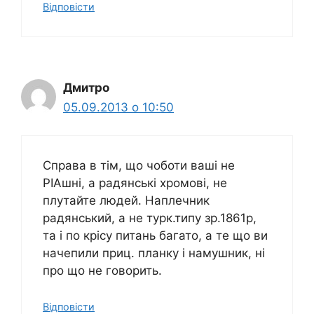
Відповіcти
Дмитро
05.09.2013 о 10:50
Справа в тім, що чоботи ваші не
РІАшні, а радянські хромові, не
плутайте людей. Наплечник
радянський, а не турк.типу зр.1861р,
та і по крісу питань багато, а те що ви
начепили приц. планку і намушник, ні
про що не говорить.
Відповіcти