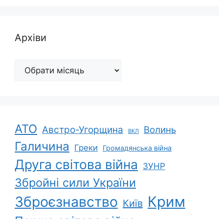
Архіви
Архіви
АТО
Австро-Угорщина
Волинь
ВКЛ
Галичина
Греки
Громадянська війна
Друга світова війна
ЗУНР
Збройні сили України
Зброєзнавство
Крим
Київ