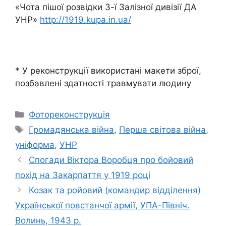
«Чота пішої розвідки 3-ї Залізної дивізії ДА
УНР»
http://1919.kupa.in.ua/
* У реконструкції використані макети зброї,
позбавлені здатності травмувати людину
Категорії
Фотореконструкція
Позначки
Громадянська війна
,
Перша світова війна
,
уніформа
,
УНР
Спогади Віктора Воробця про бойовий
похід на Закарпаття у 1919 році
Козак та ройовий (командир відділення)
Української повстанчої армії, УПА-Північ.
Волинь, 1943 р.