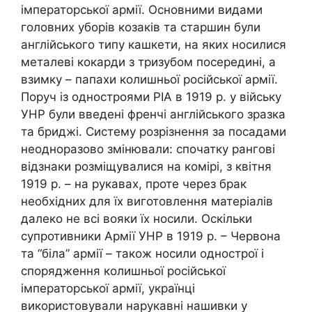
імператорської армії. Основними видами
головних уборів козаків та старшин були
англійського типу кашкети, на яких носилися
металеві кокарди з тризубом посередині, а
взимку – папахи колишньої російської армії.
Поруч із одностроями РІА в 1919 р. у війську
УНР були введені френчі англійського зразка
та бриджі. Систему розрізнення за посадами
неодноразово змінювали: спочатку рангові
відзнаки розміщувалися на комірі, з квітня
1919 р. – на рукавах, проте через брак
необхідних для їх виготовлення матеріалів
далеко не всі вояки їх носили.
Оскільки
супротивники Армії УНР в 1919 р. – Червона
та “біла” армії – також носили однострої і
спорядження колишньої російської
імператорської армії, українці
використовували нарукавні нашивки у