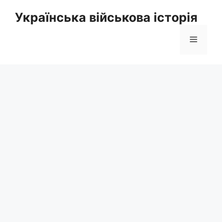
Перейти
Українська військова історія
до
вмісту
Меню