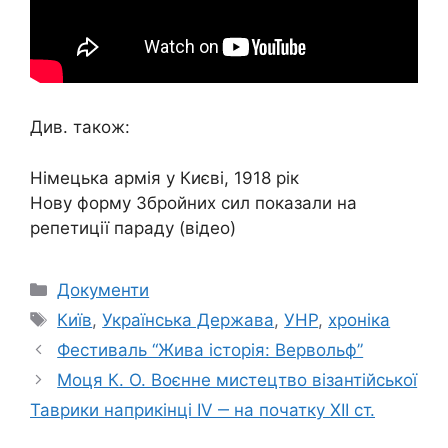
Див. також:
Німецька армія у Києві, 1918 рік
Нову форму Збройних сил показали на
репетиції параду (відео)
Категорії
Документи
Позначки
Київ
,
Українська Держава
,
УНР
,
хроніка
Фестиваль “Жива історія: Вервольф”
Моця К. О. Воєнне мистецтво візантійської
Таврики наприкінці IV ‒ на початку ХІІ ст.