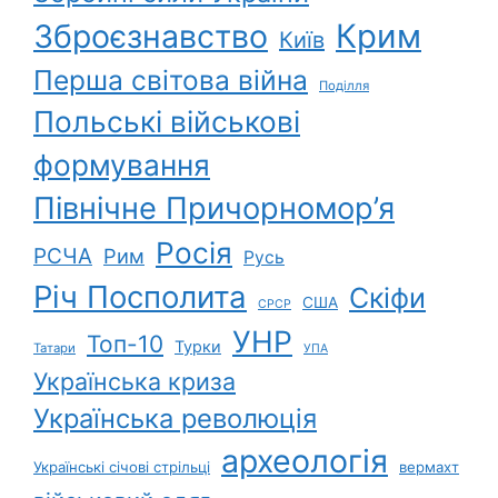
Зброєзнавство
Крим
Київ
Перша світова війна
Поділля
Польські військові
формування
Північне Причорномор’я
Росія
РСЧА
Рим
Русь
Річ Посполита
Скіфи
США
СРСР
УНР
Топ-10
Турки
Татари
УПА
Українська криза
Українська революція
археологія
Українські січові стрільці
вермахт