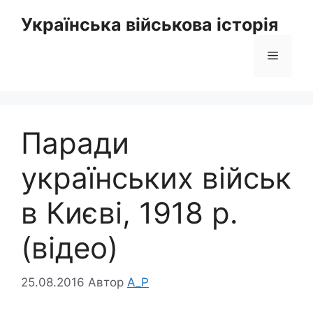
Перейти
Українська військова історія
до
вмісту
Меню
Паради
українських військ
в Києві, 1918 р.
(відео)
25.08.2016
Автор
A_P