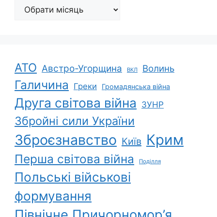
Архіви
АТО
Австро-Угорщина
Волинь
ВКЛ
Галичина
Греки
Громадянська війна
Друга світова війна
ЗУНР
Збройні сили України
Зброєзнавство
Крим
Київ
Перша світова війна
Поділля
Польські військові
формування
Північне Причорномор’я