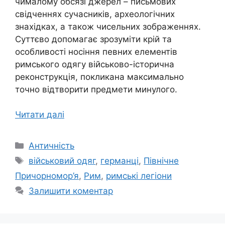
чималому обсязі джерел – письмових
свідченнях сучасників, археологічних
знахідках, а також чисельних зображеннях.
Суттєво допомагає зрозуміти крій та
особливості носіння певних елементів
римського одягу військово-історична
реконструкція, покликана максимально
точно відтворити предмети минулого.
Читати далі
Категорії
Античність
Позначки
військовий одяг
,
германці
,
Північне
Причорномор’я
,
Рим
,
римські легіони
Залишити коментар