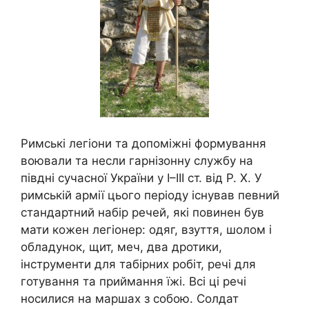
Римські легіони та допоміжні формування
воювали та несли гарнізонну службу на
півдні сучасної України у І–
III
ст. від Р.
Х. У
римській армії цього періоду існував певний
стандартний набір речей, які повинен був
мати кожен легіонер: одяг, взуття, шолом і
обладунок, щит, меч, два дротики,
інструменти для табірних робіт, речі для
готування та приймання їжі. Всі ці речі
носилися на маршах з собою. Солдат