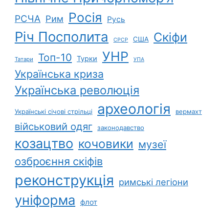
Росія
РСЧА
Рим
Русь
Річ Посполита
Скіфи
США
СРСР
УНР
Топ-10
Турки
Татари
УПА
Українська криза
Українська революція
археологія
Українські січові стрільці
вермахт
військовий одяг
законодавство
козацтво
кочовики
музеї
озброєння скіфів
реконструкція
римські легіони
уніформа
флот