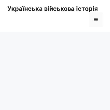
Перейти
Українська військова історія
до
вмісту
Меню