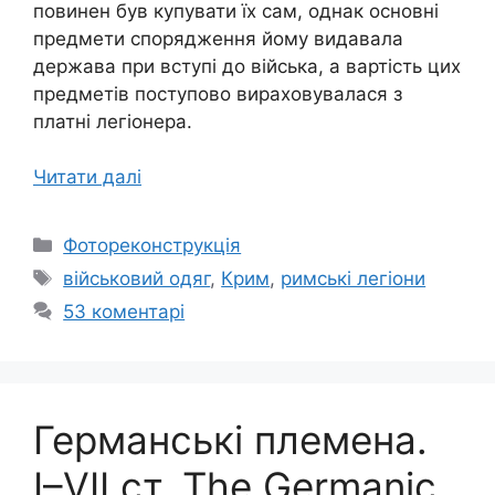
повинен був купувати їх сам, однак основні
предмети спорядження йому видавала
держава при вступі до війська, а вартість цих
предметів поступово вираховувалася з
платні легіонера.
Читати далі
Категорії
Фотореконструкція
Позначки
військовий одяг
,
Крим
,
римські легіони
53 коментарі
Германські племена.
І–VII ст. The Germanic