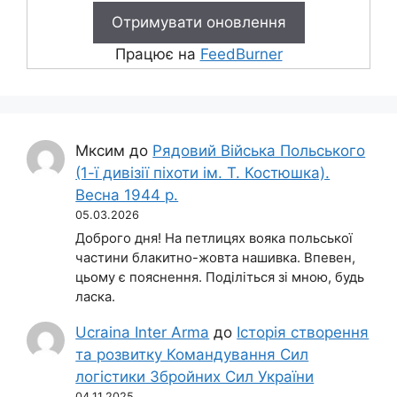
Працює на
FeedBurner
Мксим
до
Рядовий Війська Польського
(1-ї дивізії піхоти ім. Т. Костюшка).
Весна 1944 р.
05.03.2026
Доброго дня! На петлицях вояка польської
частини блакитно-жовта нашивка. Впевен,
цьому є пояснення. Поділіться зі мною, будь
ласка.
Ucraina Inter Arma
до
Історія створення
та розвитку Командування Сил
логістики Збройних Сил України
04.11.2025