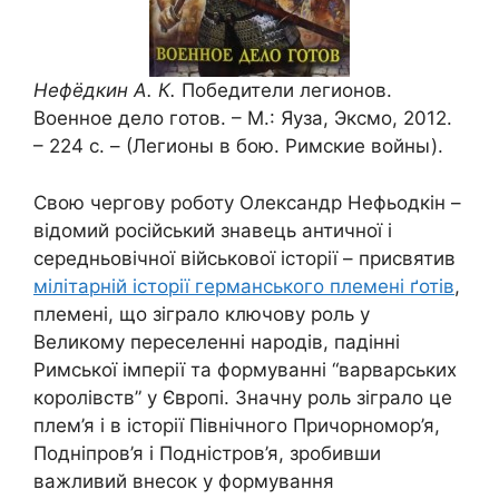
Нефёдкин А. К
.
Победители легионов.
Военное дело готов. – М.: Яуза, Эксмо, 2012.
– 224 с. – (Легионы в бою. Римские войны).
Свою чергову роботу Олександр Нефьодкін –
відомий російський знавець античної і
середньовічної військової історії – присвятив
мілітарній історії германського племені ґотів
,
племені, що зіграло ключову роль у
Великому переселенні народів, падінні
Римської імперії та формуванні “варварських
королівств” у Європі. Значну роль зіграло це
плем’я і в історії Північного Причорномор’я,
Подніпров’я і Подністров’я, зробивши
важливий внесок у формування