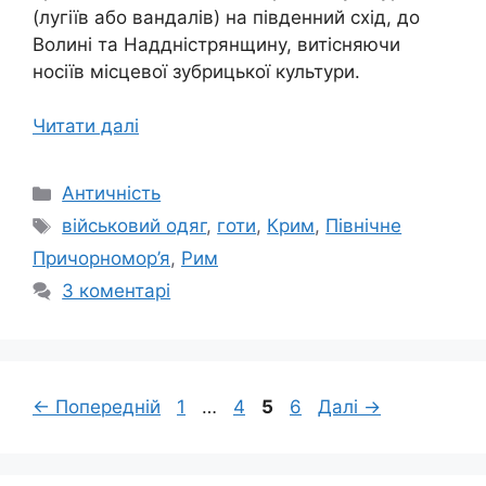
(лугіїв або вандалів) на південний схід, до
Волині та Наддністрянщину, витісняючи
носіїв місцевої зубрицької культури.
Читати далі
Категорії
Античність
Позначки
військовий одяг
,
готи
,
Крим
,
Північне
Причорномор’я
,
Рим
3 коментарі
Сторінка
Сторінка
Сторінка
Сторінка
←
Попередній
1
…
4
5
6
Далі
→