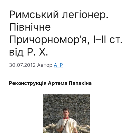
Римський легіонер.
Північне
Причорномор’я, І–ІІ ст.
від Р. Х.
30.07.2012
Автор
A_P
Реконструкція Артема Папакіна