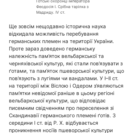
Ґотські охоронці імператора
Феодосія І. Срібна тарілка з
Мадриду. IV ст.
Ще зовсім нещодавно історична наука
відкидала можливість перебування
германських племен на території України.
Проте зараз доведено германську
належність пам’яток вельбаркської та
черняхівської культур, які стали пов’язувати з
ґотами, та пам’яток пшеворської культури, що
пов’язують з лугіями чи вандалами. У І–ІІ ст.
на території між Віслою і Одером з’являються
пам’ятки невідомої раніше в цьому регіоні
вельбаркської культури, що відповідає
писемним свідченням про переселення зі
Скандинавії германського племені ґотів. З
середини І ст. від Р. Х. відбувається
проникнення носіїв пшеворської культури