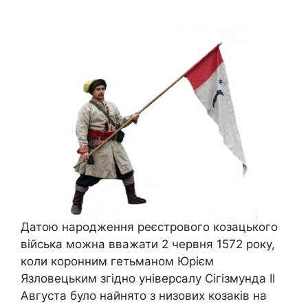
Датою народження реєстрового козацького
війська можна вважати 2 червня 1572 року,
коли коронним гетьманом Юрієм
Язловецьким згідно універсалу Сігізмунда ІІ
Августа було найнято з низових козаків на