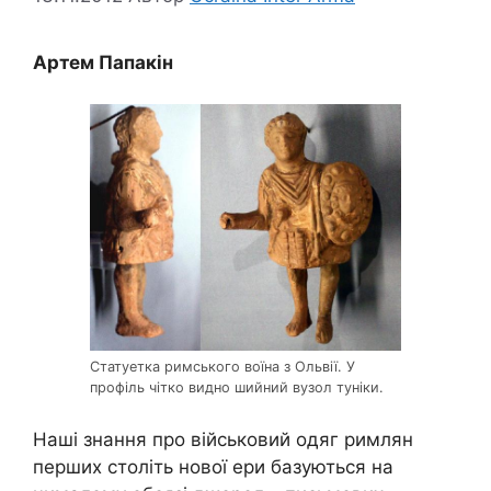
Артем Папакін
Статуетка римського воїна з Ольвії. У
профіль чітко видно шийний вузол туніки.
Наші знання про військовий одяг римлян
перших століть нової ери базуються на