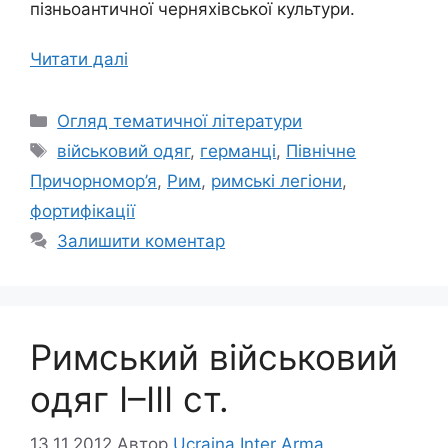
пізньоантичної черняхівської культури.
Читати далі
Категорії
Огляд тематичної літератури
Позначки
військовий одяг
,
германці
,
Північне
Причорномор’я
,
Рим
,
римські легіони
,
фортифікації
Залишити коментар
Римський військовий
одяг І–ІІІ ст.
13.11.2012
Автор
Ucraina Inter Arma