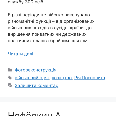
службу 300 осіб.
В різні періоди це військо виконувало
різноманітні функції – від організованих
військових походів в сусідні країни до
вирішення приватних чи державних
політичних планів збройним шляхом.
Читати далі
Категорії
Фотореконструкція
Позначки
військовий одяг
,
козацтво
,
Річ Посполита
Залишити коментар
Нефёдкин А.