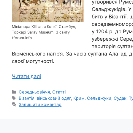
утворився Румсь
Сельджукідів. У
битв у Візантії,
середземноморс
Мініатюра XIII ст. з Коньї. Стамбул,
у 1204 р. до Ру
Topkapi Saray Museum. З сайту
tforum.info
узбережжі Серед
територія султа
Вірменського нагір’я. За часів султана Ала-ад-д
своєї могутності.
Читати далі
Категорії
Середньовіччя
,
Статті
Позначки
Візантія
,
військовий одяг
,
Крим
,
Сельджуки
,
Судак
,
Т
Залишити коментар