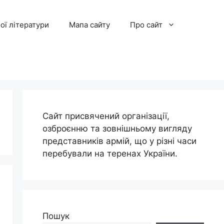
ої літератури
Мапа сайту
Про сайт
Сайт присвячений організації,
озброєнню та зовнішньому вигляду
представників армій, що у різні часи
перебували на теренах України.
Пошук