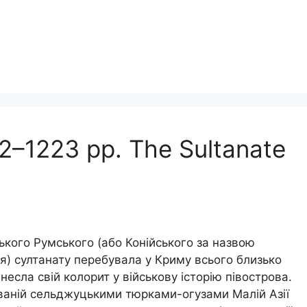
2–1223 рр. The Sultanate
кого Румського (або Конійського за назвою
ья) султанату перебувала у Криму всього близько
несла свій колорит у військову історію півострова.
йованій сельджуцькими тюрками-огузами Малій Азії