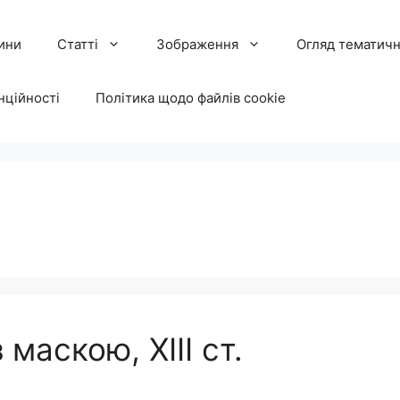
ини
Статті
Зображення
Огляд тематичн
нційності
Політика щодо файлів cookie
аскою, ХІІІ ст.