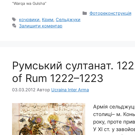
“Warqa wa Gulsha”
Категорії
Фотореконструкція
Позначки
кочовики
,
Крим
,
Сельджуки
Залишити коментар
Румський султанат. 122
of Rum 1222–1223
03.03.2012
Автор
Ucraina Inter Arma
Армія сельджуць
столиці– м. Кон
року, проте прив
У ХІ ст. у заво