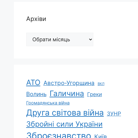
Архіви
Архіви
АТО
Австро-Угорщина
ВКЛ
Галичина
Волинь
Греки
Громадянська війна
Друга світова війна
ЗУНР
Збройні сили України
Зброєзнавство
Київ