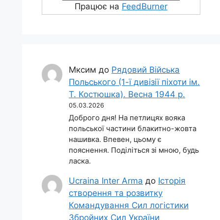
Працює на
FeedBurner
Мксим
до
Рядовий Війська
Польського (1-ї дивізії піхоти ім.
Т. Костюшка). Весна 1944 р.
05.03.2026
Доброго дня! На петлицях вояка
польської частини блакитно-жовта
нашивка. Впевен, цьому є
пояснення. Поділіться зі мною, будь
ласка.
Ucraina Inter Arma
до
Історія
створення та розвитку
Командування Сил логістики
Збройних Сил України