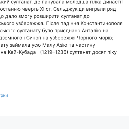
кий султанат, де панувала молодша гілка династії
 останню чверть ХІ ст. Сельджукіди виграли ряд
 що дало змогу розширити султанат до
ького узбережжя. Після падіння Константинополя
мського султанату було приєднано Анталію на
земного і Синоп на узбережжі Чорного морів;
нату займала усю Малу Азію та частину
іна Кей-Кубада І (1219–1236) султанат досяг піку
урки