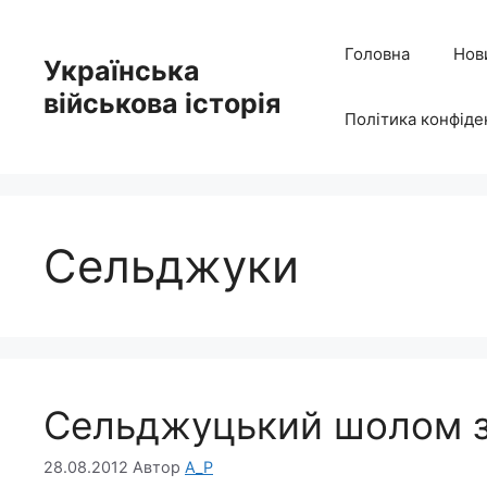
Перейти
до
Головна
Нов
Українська
вмісту
військова історія
Політика конфіде
Сельджуки
Сельджуцький шолом з м
28.08.2012
Автор
A_P