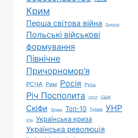
Крим
Перша світова війна
Поділля
Польські військові
формування
Північне
Причорномор’я
Росія
РСЧА
Рим
Русь
Річ Посполита
США
СРСР
УНР
Скіфи
Топ-10
Турки
Татари
Українська криза
УПА
Українська революція