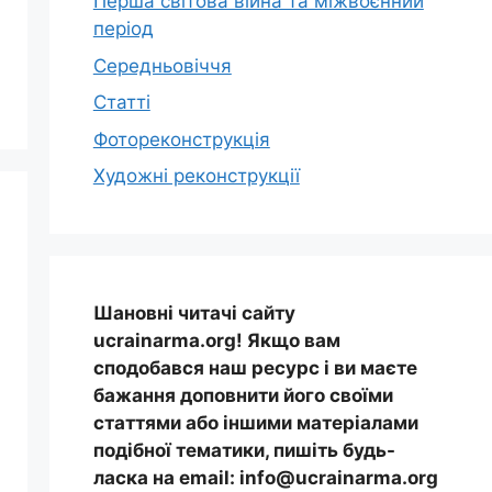
Перша світова війна та міжвоєнний
період
Середньовіччя
Статті
Фотореконструкція
Художні реконструкції
Шановні читачі сайту
ucrainarma.org! Якщо вам
сподобався наш ресурс і ви маєте
бажання доповнити його своїми
статтями або іншими матеріалами
подібної тематики, пишіть будь-
ласка на email: info@ucrainarma.org