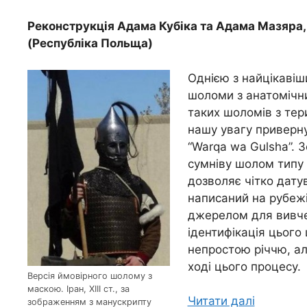
Реконструкція Адама Кубіка та Адама Мазяра, 
(Республіка Польща)
Однією з найцікавіш
шоломи з анатомічни
таких шоломів з терит
нашу увагу приверн
“Warqa wa Gulsha”. 
сумніву шолом типу І
дозволяє чітко дату
написаний на рубежі ХІ
джерелом для вивче
ідентифікація цього
непростою річчю, ал
ході цього процесу.
Версія ймовірного шолому з
маскою. Іран, XIII ст., за
Читати далі
зображенням з манускрипту