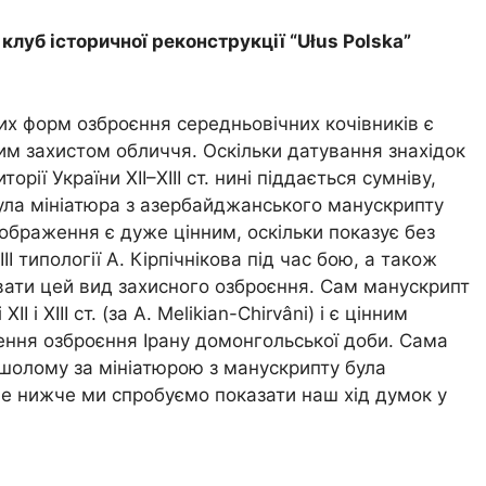
клуб історичної реконструкції “
U
ł
us
Polska
”
их форм озброєння середньовічних кочівників є
м захистом обличчя. Оскільки датування знахідок
орії України ХІІ–ХІІІ ст. нині піддається сумніву,
ула мініатюра з азербайджанського манускрипту
Зображення є дуже цінним, оскільки показує без
ІІ типології А. Кірпічнікова під час бою, а також
вати цей вид захисного озброєння. Сам манускрипт
І і ХІІІ ст. (за A. Melikian-Chirvâni) і є цінним
ння озброєння Ірану домонгольської доби. Сама
 шолому за мініатюрою з манускрипту була
е нижче ми спробуємо показати наш хід думок у