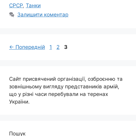
СРСР
,
Танки
Залишити коментар
Сторінка
Сторінка
Сторінка
←
Попередній
1
2
3
Сайт присвячений організації, озброєнню та
зовнішньому вигляду представників армій,
що у різні часи перебували на теренах
України.
Пошук