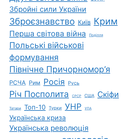
Збройні сили України
Зброєзнавство
Крим
Київ
Перша світова війна
Поділля
Польські військові
формування
Північне Причорномор’я
Росія
РСЧА
Рим
Русь
Річ Посполита
Скіфи
США
СРСР
УНР
Топ-10
Турки
Татари
УПА
Українська криза
Українська революція