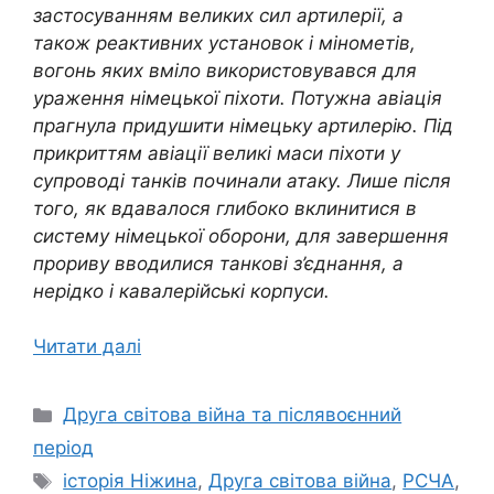
застосуванням великих сил артилерії, а
також реактивних установок і мінометів,
вогонь яких вміло використовувався для
ураження німецької піхоти. Потужна авіація
прагнула придушити німецьку артилерію. Під
прикриттям авіації великі маси піхоти у
супроводі танків починали атаку. Лише після
того, як вдавалося глибоко вклинитися в
систему німецької оборони, для завершення
прориву вводилися танкові з’єднання, а
нерідко і кавалерійські корпуси.
Читати далі
Категорії
Друга світова війна та післявоєнний
період
Позначки
історія Ніжина
,
Друга світова війна
,
РСЧА
,