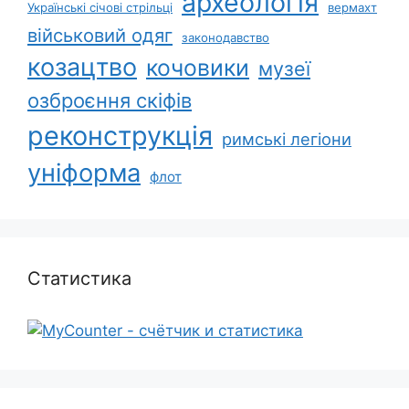
археологія
Українські січові стрільці
вермахт
військовий одяг
законодавство
козацтво
кочовики
музеї
озброєння скіфів
реконструкція
римські легіони
уніформа
флот
Статистика