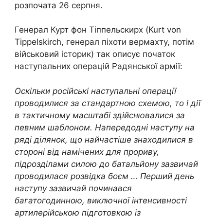
розпочата 26 серпня.
Генерал Курт фон Тіппельскирх (Kurt von
Tippelskirch, генерал піхоти вермахту, потім
військовий історик) так описує початок
наступальних операцій Радянської армії:
Оскільки російські наступальні операції
проводилися за стандартною схемою, то і дії
в тактичному масштабі здійснювалися за
певним шаблоном. Напередодні наступу на
ряді ділянок, що найчастіше знаходилися в
стороні від намічених для прориву,
підрозділами силою до батальйону зазвичай
проводилася розвідка боєм … Перший день
наступу зазвичай починався
багатогодинною, виключної інтенсивності
артилерійською підготовкою із