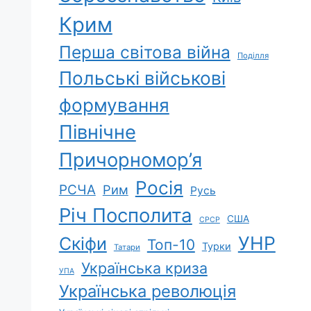
Крим
Перша світова війна
Поділля
Польські військові
формування
Північне
Причорномор’я
Росія
РСЧА
Рим
Русь
Річ Посполита
США
СРСР
УНР
Скіфи
Топ-10
Турки
Татари
Українська криза
УПА
Українська революція