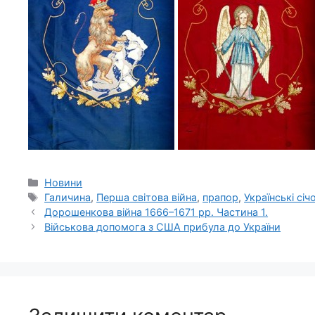
Категорії
Новини
Позначки
Галичина
,
Перша світова війна
,
прапор
,
Українські січ
Дорошенкова війна 1666–1671 рр. Частина 1.
Військова допомога з США прибула до України