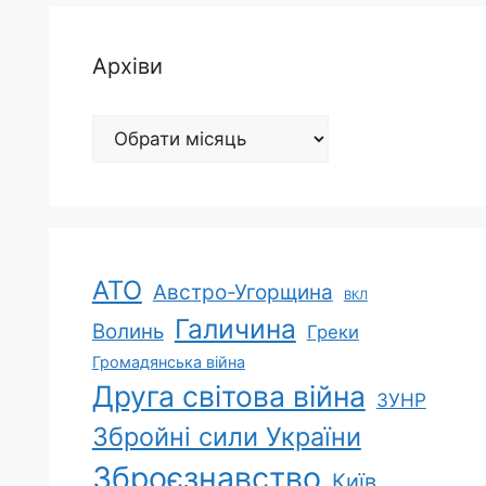
Архіви
Архіви
АТО
Австро-Угорщина
ВКЛ
Галичина
Волинь
Греки
Громадянська війна
Друга світова війна
ЗУНР
Збройні сили України
Зброєзнавство
Київ