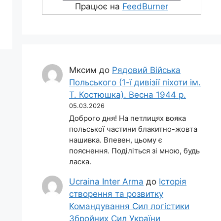
Працює на
FeedBurner
Мксим
до
Рядовий Війська
Польського (1-ї дивізії піхоти ім.
Т. Костюшка). Весна 1944 р.
05.03.2026
Доброго дня! На петлицях вояка
польської частини блакитно-жовта
нашивка. Впевен, цьому є
пояснення. Поділіться зі мною, будь
ласка.
Ucraina Inter Arma
до
Історія
створення та розвитку
Командування Сил логістики
Збройних Сил України