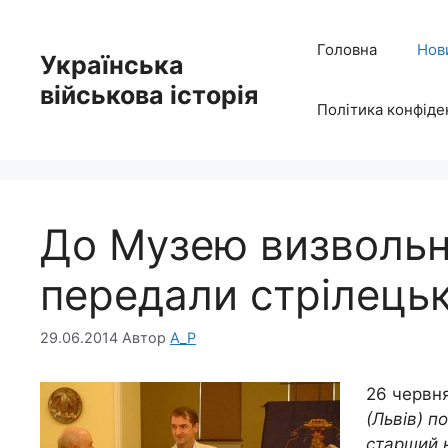
Перейти
до
Головна
Нов
Українська
вмісту
військова історія
Політика конфіде
До Музею визвольн
передали стрілець
29.06.2014
Автор
A_P
26 червн
(Львів) п
старший 