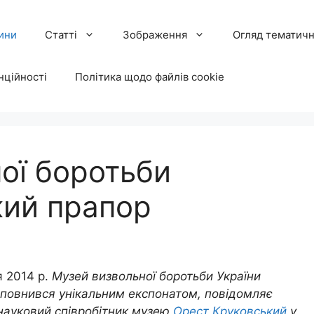
ини
Статті
Зображення
Огляд тематичн
нційності
Політика щодо файлів cookie
ої боротьби
кий прапор
я 2014 р.
Музей визвольної боротьби України
оповнився унікальним експонатом, повідомляє
науковий співробітник музею
Орест Круковський
у