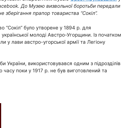
acebook. До Музею визвольної боротьби передали
не зберігання прапор товариства “Сокіл”.
о “Сокіл” було утворене у 1894 р. для
 української молоді Австро-Угорщини. Із початком
али у лави австро-угорської армії та Легіону
и України, використовувався одним з підрозділів
 до часу поки у 1917 р. не був виготовлений та