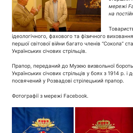
мережі F
на постій
Товариств
ідеологічного, фахового та фізичного виховання
першої світової війни багато членів “Сокола” ст
Українських січових стрільців.
Прапор, переданий до Музею визвольної боротьб
Українських січових стрільців у боях з 1914 р. і
посвячений у Розвадові стрілецький прапор.
Фотографії з мережі Facebook.