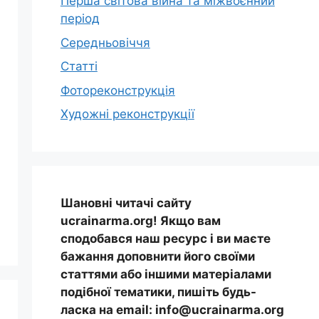
Перша світова війна та міжвоєнний
період
Середньовіччя
Статті
Фотореконструкція
Художні реконструкції
Шановні читачі сайту
ucrainarma.org! Якщо вам
сподобався наш ресурс і ви маєте
бажання доповнити його своїми
статтями або іншими матеріалами
подібної тематики, пишіть будь-
ласка на email: info@ucrainarma.org