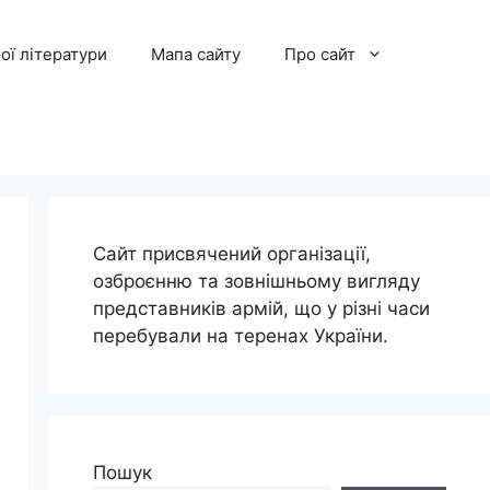
ої літератури
Мапа сайту
Про сайт
Сайт присвячений організації,
озброєнню та зовнішньому вигляду
представників армій, що у різні часи
перебували на теренах України.
Пошук